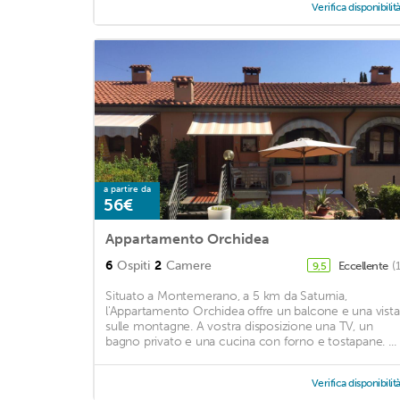
Verifica disponibilit
a partire da
56€
Appartamento Orchidea
6
Ospiti
2
Camere
Eccellente
(
9,5
Situato a Montemerano, a 5 km da Saturnia,
l'Appartamento Orchidea offre un balcone e una vista
sulle montagne. A vostra disposizione una TV, un
bagno privato e una cucina con forno e tostapane. ...
Verifica disponibilit