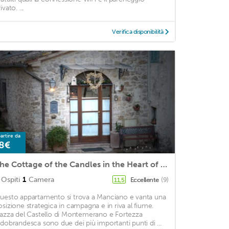
ivato. ...
Verifica disponibilità
artire da
8€
The Cottage of the Candles in the Heart of the Maremma Toscana to the Thermal baths of Saturnia.
Ospiti
1
Camera
Eccellente
(9)
11,5
uesto appartamento si trova a Manciano e vanta una
osizione strategica in campagna e in riva al fiume.
iazza del Castello di Montemerano e Fortezza
ldobrandesca sono due dei più importanti punti di ...