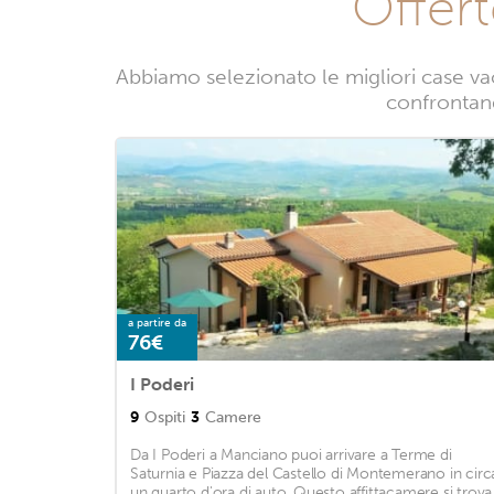
Offer
Abbiamo selezionato le migliori case va
confrontando
a partire da
76€
I Poderi
9
Ospiti
3
Camere
Da I Poderi a Manciano puoi arrivare a Terme di
Saturnia e Piazza del Castello di Montemerano in circ
un quarto d'ora di auto. Questo affittacamere si trova