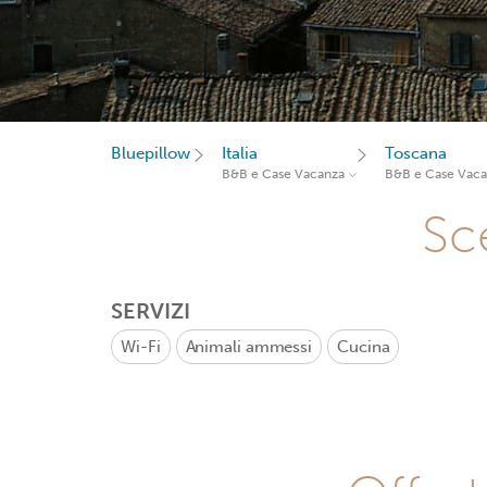
Bluepillow
Italia
Toscana
B&B e Case Vacanza
B&B e Case Vac
Sce
SERVIZI
Wi-Fi
Animali ammessi
Cucina