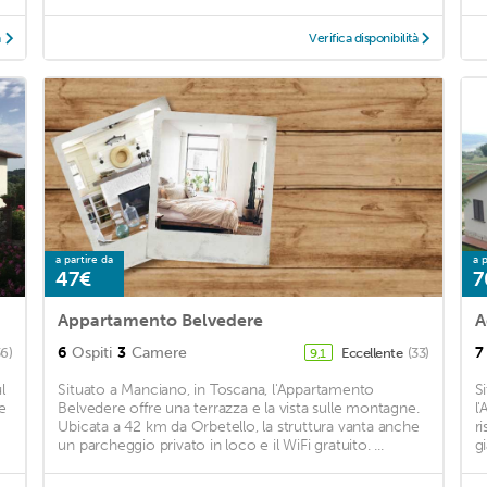
à
Verifica disponibilità
a partire da
a p
47€
7
Appartamento Belvedere
A
6
Ospiti
3
Camere
7
36)
Eccellente
(33)
9,1
l
Situato a Manciano, in Toscana, l'Appartamento
S
e
Belvedere offre una terrazza e la vista sulle montagne.
l
Ubicata a 42 km da Orbetello, la struttura vanta anche
r
un parcheggio privato in loco e il WiFi gratuito. ...
g