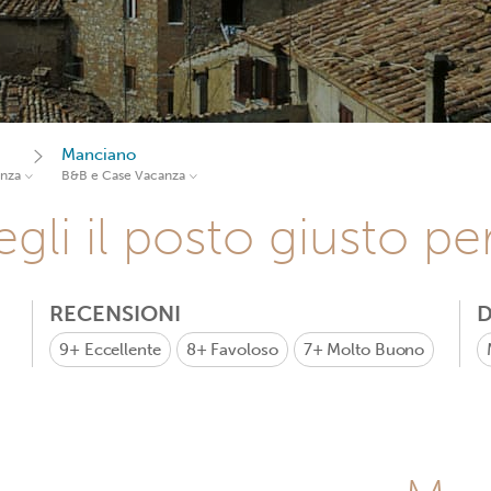
Manciano
anza
B&B e Case Vacanza
gli il posto giusto pe
RECENSIONI
D
9+
Eccellente
8+
Favoloso
7+
Molto Buono