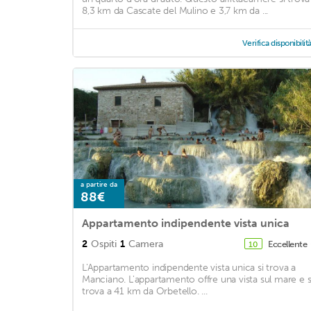
8,3 km da Cascate del Mulino e 3,7 km da ...
Verifica disponibilit
a partire da
88€
Appartamento indipendente vista unica
2
Ospiti
1
Camera
Eccellente
10
L'Appartamento indipendente vista unica si trova a
Manciano. L'appartamento offre una vista sul mare e s
trova a 41 km da Orbetello. ...