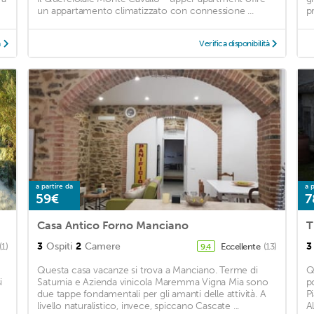
un appartamento climatizzato con connessione ...
pr
à
Verifica disponibilità
a partire da
a p
59€
7
Casa Antico Forno Manciano
3
Ospiti
2
Camere
3
(1)
Eccellente
(13)
9,4
Questa casa vacanze si trova a Manciano. Terme di
Q
i
Saturnia e Azienda vinicola Maremma Vigna Mia sono
p
due tappe fondamentali per gli amanti delle attività. A
P
livello naturalistico, invece, spiccano Cascate ...
A