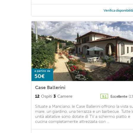
Verifica disponibilit
a partire da
50€
Case Ballerini
12
Ospiti
3
Camere
Eccellente
(1
9,1
Situate a Manciano, le Case Ballerini offrono la vista su
mare, un giardino, una terrazza e un barbecue. Tutte l
unità abitative sono dotate di TV a schermo piatto e
cucina completamente attrezzata con ...