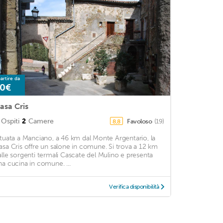
artire da
0€
asa Cris
Ospiti
2
Camere
Favoloso
(19)
8,8
ituata a Manciano, a 46 km dal Monte Argentario, la
asa Cris offre un salone in comune. Si trova a 12 km
alle sorgenti termali Cascate del Mulino e presenta
na cucina in comune. ...
Verifica disponibilità