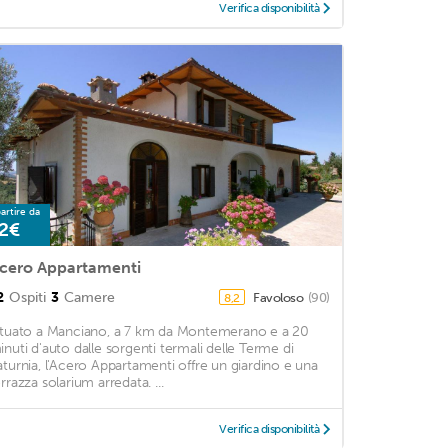
Verifica disponibilità
artire da
2€
cero Appartamenti
2
Ospiti
3
Camere
Favoloso
(90)
8,2
ituato a Manciano, a 7 km da Montemerano e a 20
inuti d'auto dalle sorgenti termali delle Terme di
aturnia, l'Acero Appartamenti offre un giardino e una
rrazza solarium arredata. ...
Verifica disponibilità