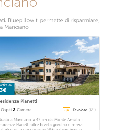
nciano
. Bluepillow ti permette di risparmiare,
ze a Manciano
artire da
3€
esidenze Pianetti
Ospiti
2
Camere
Favoloso
(121)
8,4
ituato a Manciano, a 47 km dal Monte Amiata, il
esidenze Pianetti offre la vista giardino e servizi
ratuiti quali la connessione WiFi e il parcheggio