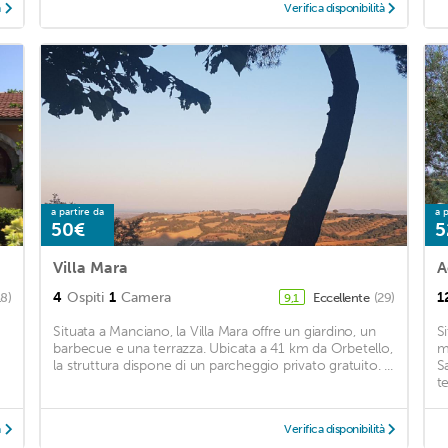
à
Verifica disponibilità
a partire da
a p
50€
5
Villa Mara
A
4
Ospiti
1
Camera
1
18)
Eccellente
(29)
9,1
Situata a Manciano, la Villa Mara offre un giardino, un
S
barbecue e una terrazza. Ubicata a 41 km da Orbetello,
m
la struttura dispone di un parcheggio privato gratuito. ...
S
te
à
Verifica disponibilità