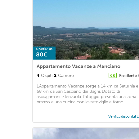
a partire da
80€
Appartamento Vacanze a Manciano
4
Ospiti
2
Camere
Eccellente
9,5
L'Appartamento Vacanze sorge a 14 km da Saturnia e
68 km da San Casciano dei Bagni. Dotato di
asciugamani e lenzuola, l’alloggio presenta una zona
pranzo e una cucina con lavastoviglie e forno. ...
Verifica disponibilit