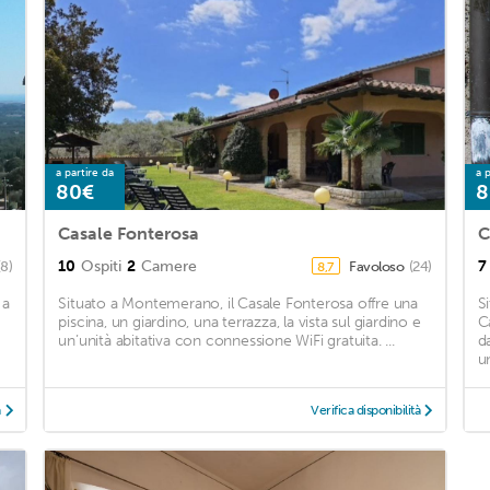
a partire da
a p
80€
8
Casale Fonterosa
C
10
Ospiti
2
Camere
7
(8)
Favoloso
(24)
8,7
 a
Situato a Montemerano, il Casale Fonterosa offre una
S
piscina, un giardino, una terrazza, la vista sul giardino e
C
un’unità abitativa con connessione WiFi gratuita. ...
d
u
à
Verifica disponibilità