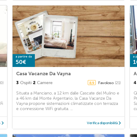
a partire da
a p
50€
1
Casa Vacanze Da Vayna
A
3
Ospiti
2
Camere
4
20)
Favoloso
(21)
8,9
Situata a Manciano, a 12 km dalle Cascate del Mulino e
Q
a 46 km dal Monte Argentario, la Casa Vacanze Da
P
Fi
Vayna propone sistemazioni climatizzate con terrazza
S
e connessione WiFi gratuita. ...
cu
à
Verifica disponibilità