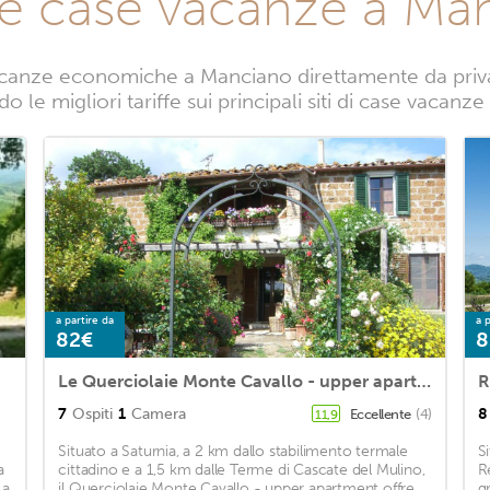
te case vacanze a Ma
canze economiche a Manciano direttamente da privati
 le migliori tariffe sui principali siti di case vacan
a partire da
a p
82€
8
Le Querciolaie Monte Cavallo - upper apartment
R
7
Ospiti
1
Camera
8
Eccellente
(4)
11,9
Situato a Saturnia, a 2 km dallo stabilimento termale
S
a
cittadino e a 1,5 km dalle Terme di Cascate del Mulino,
R
 a
il Querciolaie Monte Cavallo - upper apartment offre
g