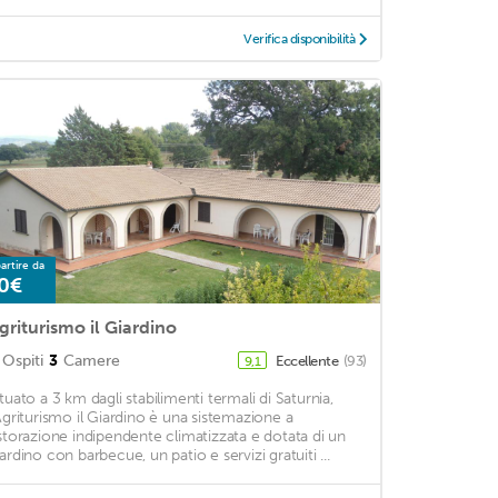
Verifica disponibilità
artire da
0€
griturismo il Giardino
Ospiti
3
Camere
Eccellente
(93)
9,1
ituato a 3 km dagli stabilimenti termali di Saturnia,
'Agriturismo il Giardino è una sistemazione a
istorazione indipendente climatizzata e dotata di un
iardino con barbecue, un patio e servizi gratuiti ...