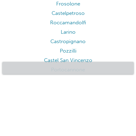
Frosolone
Castelpetroso
Roccamandolfi
Larino
Castropignano
Pozzilli
Castel San Vincenzo
Portocannone
Agnone
Sepino
Bagnoli del Trigno
Macchiagodena
San Massimo
Castel del Giudice
Pietrabbondante