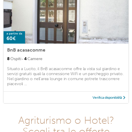
a partire da
60€
BnB acasaconme
·
8
Ospiti
4
Camere
Situato a Lucito, il BnB acasaconme offre la vista sul giardino e
servizi gratuiti quali la connessione WiFi e un parcheggio privato.
Nel giardino o nell’area lounge in comune potrete trascorrere
piacevoli ...
Verifica disponibilità
Agriturismo o Hotel?
Scegli tra le offerte