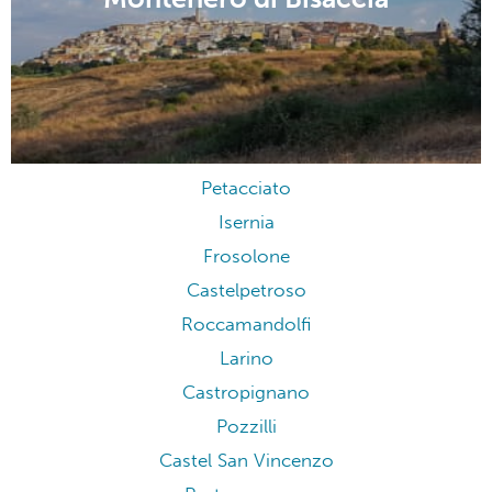
Petacciato
Isernia
Frosolone
Castelpetroso
Roccamandolfi
Larino
Castropignano
Pozzilli
Castel San Vincenzo