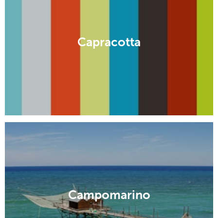
Capracotta
Campomarino