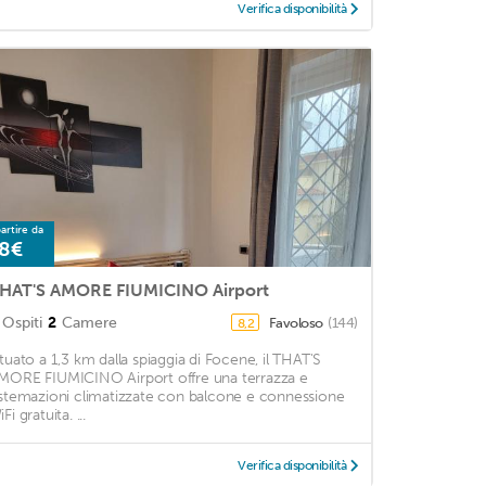
Verifica disponibilità
artire da
8€
HAT'S AMORE FIUMICINO Airport
Ospiti
2
Camere
Favoloso
(144)
8,2
ituato a 1,3 km dalla spiaggia di Focene, il THAT'S
MORE FIUMICINO Airport offre una terrazza e
istemazioni climatizzate con balcone e connessione
Fi gratuita. ...
Verifica disponibilità