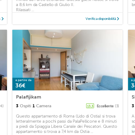
a 8,6 km da Castello di Giulio II.
b
Rilassati ...
à
Verifica disponibilità
a partire da
a p
36€
3
Palafijikam
S
3
Ospiti
1
Camera
3
4)
Eccellente
(3)
13,3
Questo appartamento di Roma (Lido di Ostia) si trova
A
letteralmente a pochi passi da PalaPellicone e 8 minuti
s
a piedi da Spiaggia Libera Canale dei Pescatori. Questo
d
appartamento si trova a 7,4 km da Ostia ...
k