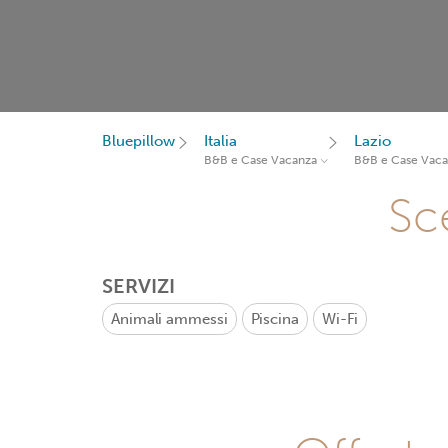
Bluepillow
Italia
Lazio
B&B e Case Vacanza
B&B e Case Vac
Sce
SERVIZI
Animali ammessi
Piscina
Wi-Fi