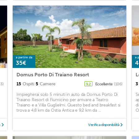
a partire da
a p
35€
4
Domus Porto Di Traiano Resort
L
15
Ospiti
5
Camere
3
3)
Eccellente
(106)
9,2
Impiegherai solo 5 minuti in auto da Domus Porto Di
S
Traiano Resort di Fiumicino per arrivare a Teatro
a
Traiano e a Villa Guglielmi. Questo bed and breakfast si
d
trova a 4,8 km da Ostia Antica e 9,2 km da ...
O
à
Verifica disponibilità