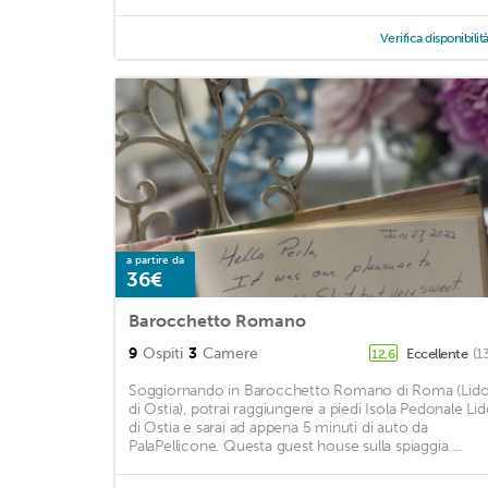
Verifica disponibilit
a partire da
36€
Barocchetto Romano
9
Ospiti
3
Camere
Eccellente
(1
12,6
Soggiornando in Barocchetto Romano di Roma (Lid
di Ostia), potrai raggiungere a piedi Isola Pedonale Li
di Ostia e sarai ad appena 5 minuti di auto da
PalaPellicone. Questa guest house sulla spiaggia ...