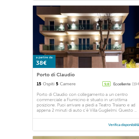
a partire da
38€
Porto di Claudio
15
Ospiti
5
Camere
Eccellente
(194
9,8
Porto di Claudio con collegamento a un centro
commerciale a Fiumicino è situato in un'ottima
posizione. Puoi arrivare a piedi a Teatro Traiano e ad
appena 2 minuti di auto c'è Villa Guglielmi. Questo ...
Verifica disponibilit