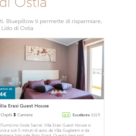
di Ostia
. Bluepillow ti permette di risparmiare,
 Lido di Ostia
artire da
4€
illa Erasi Guest House
Ospiti
3
Camere
Eccellente
(1117)
11,5
 Fiumicino (Isola Sacra), Villa Erasi Guest House si
rova a soli 5 minuti di auto da Villa Guglielmi e da
elateria Naturale Polo Nord. Questo bed and