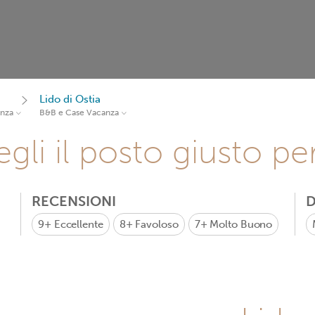
Lido di Ostia
anza
B&B e Case Vacanza
gli il posto giusto pe
RECENSIONI
D
9+
Eccellente
8+
Favoloso
7+
Molto Buono