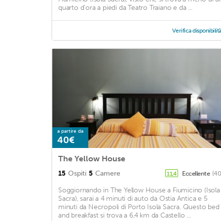
quarto d'ora a piedi da Teatro Traiano e da ...
Verifica disponibilit
a partire da
40€
The Yellow House
15
Ospiti
5
Camere
Eccellente
(40
11,4
Soggiornando in The Yellow House a Fiumicino (Isola
Sacra), sarai a 4 minuti di auto da Ostia Antica e 5
minuti da Necropoli di Porto Isola Sacra. Questo bed
and breakfast si trova a 6,4 km da Castello ...