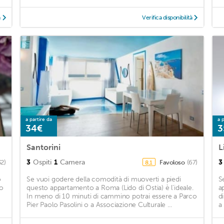
à
Verifica disponibilità
a partire da
a p
34€
3
Santorini
L
3
Ospiti
1
Camera
3
32)
Favoloso
(67)
8,1
o
Se vuoi godere della comodità di muoverti a piedi
S
do
questo appartamento a Roma (Lido di Ostia) è l'ideale.
a
In meno di 10 minuti di cammino potrai essere a Parco
d
Pier Paolo Pasolini o a Associazione Culturale ...
a