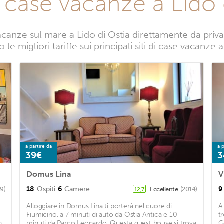
 case vacanze a Lido 
canze sul mare a Lido di Ostia direttamente da privati
le migliori tariffe sui principali siti di case vacanze a
a partire da
a p
39€
3
Domus Lina
V
18
Ospiti
6
Camere
9
9)
Eccellente
(2014)
12,7
Alloggiare in Domus Lina ti porterà nel cuore di
A
Fiumicino, a 7 minuti di auto da Ostia Antica e 10
t
n
minuti da Parco Leonardo. Questa guest house si trova
G