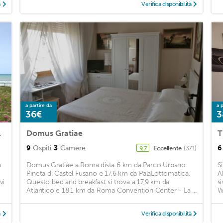
à
Verifica disponibilità
a partire da
a p
36€
3
 Bedrooms
Domus Gratiae
T
9
Ospiti
3
Camere
6
Eccellente
(371)
9,7
a
Domus Gratiae a Roma dista 6 km da Parco Urbano
S
Pineta di Castel Fusano e 17,6 km da PalaLottomatica.
A
vi
Questo bed and breakfast si trova a 17,9 km da
s
Atlantico e 18,1 km da Roma Convention Center - La ...
Wi
à
Verifica disponibilità