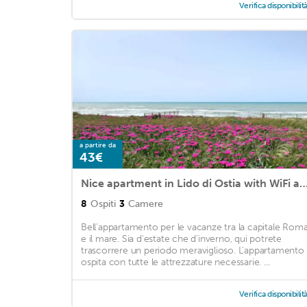
Verifica disponibilit
a partire da
43€
Nice apartment in Lido di Ostia with WiFi and 3
8
Ospiti
3
Camere
Bell'appartamento per le vacanze tra la capitale Rom
e il mare. Sia d'estate che d'inverno, qui potrete
trascorrere un periodo meraviglioso. L'appartamento 
ospita con tutte le attrezzature necessarie. ...
Verifica disponibilit