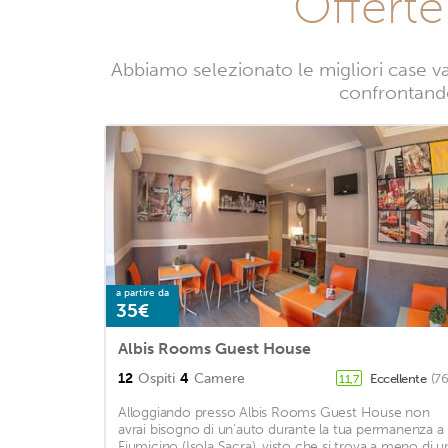
Offerte
Abbiamo selezionato le migliori case va
confrontando 
a partire da
35€
Albis Rooms Guest House
12
Ospiti
4
Camere
Eccellente
(76
11,7
Alloggiando presso Albis Rooms Guest House non
avrai bisogno di un'auto durante la tua permanenza a
Fiumicino (Isola Sacra), visto che si trova a meno di u