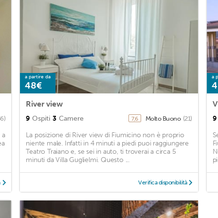
a partire da
a p
48€
4
River view
V
9
Ospiti
3
Camere
9
36)
Molto Buono
(21)
7,6
 a
La posizione di River view di Fiumicino non è proprio
S
ea
niente male. Infatti in 4 minuti a piedi puoi raggiungere
F
Teatro Traiano e, se sei in auto, ti troverai a circa 5
N
minuti da Villa Guglielmi. Questo ...
p
à
Verifica disponibilità