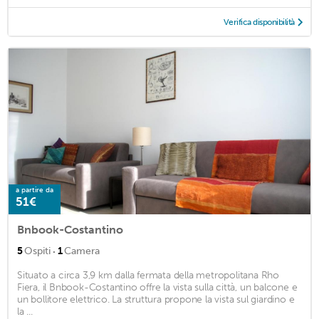
Verifica disponibilità
a partire da
51€
Bnbook-Costantino
·
5
Ospiti
1
Camera
Situato a circa 3,9 km dalla fermata della metropolitana Rho
Fiera, il Bnbook-Costantino offre la vista sulla città, un balcone e
un bollitore elettrico. La struttura propone la vista sul giardino e
la ...