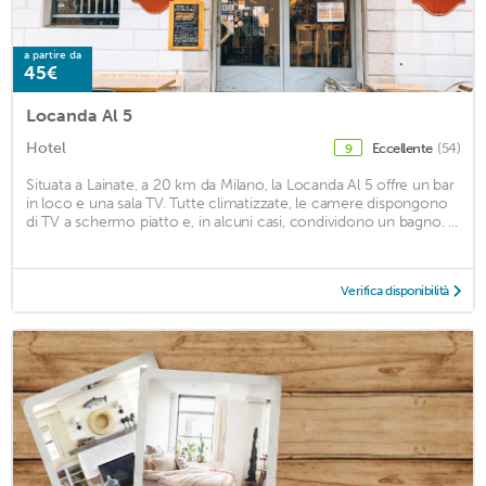
a partire da
45€
Locanda Al 5
Hotel
Eccellente
(54)
9
Situata a Lainate, a 20 km da Milano, la Locanda Al 5 offre un bar
in loco e una sala TV. Tutte climatizzate, le camere dispongono
di TV a schermo piatto e, in alcuni casi, condividono un bagno. ...
Verifica disponibilità