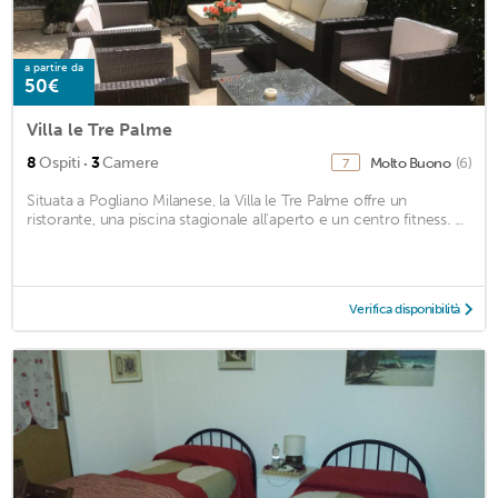
a partire da
50€
Villa le Tre Palme
·
8
Ospiti
3
Camere
Molto Buono
(6)
7
Situata a Pogliano Milanese, la Villa le Tre Palme offre un
ristorante, una piscina stagionale all'aperto e un centro fitness. ...
Verifica disponibilità