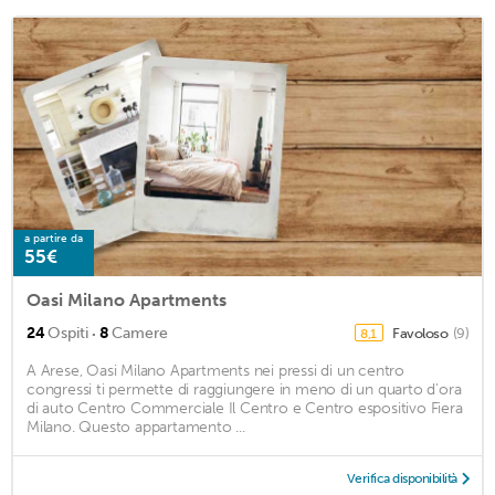
a partire da
55€
Oasi Milano Apartments
·
24
Ospiti
8
Camere
Favoloso
(9)
8,1
A Arese, Oasi Milano Apartments nei pressi di un centro
congressi ti permette di raggiungere in meno di un quarto d'ora
di auto Centro Commerciale Il Centro e Centro espositivo Fiera
Milano. Questo appartamento ...
Verifica disponibilità