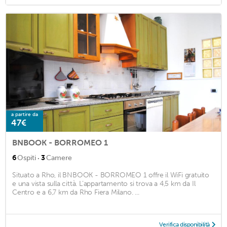
a partire da
47€
BNBOOK - BORROMEO 1
·
6
Ospiti
3
Camere
Situato a Rho, il BNBOOK - BORROMEO 1 offre il WiFi gratuito
e una vista sulla città. L’appartamento si trova a 4,5 km da Il
Centro e a 6,7 km da Rho Fiera Milano. ...
Verifica disponibilità