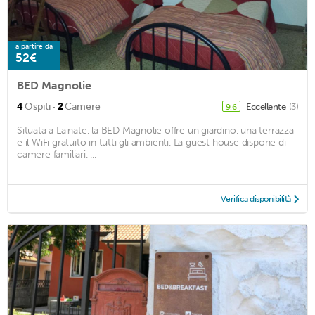
a partire da
52€
BED Magnolie
·
4
Ospiti
2
Camere
Eccellente
(3)
9,6
Situata a Lainate, la BED Magnolie offre un giardino, una terrazza
e il WiFi gratuito in tutti gli ambienti. La guest house dispone di
camere familiari. ...
Verifica disponibilità