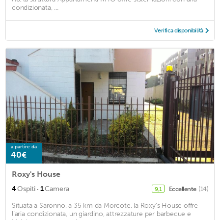
condizionata, ...
Verifica disponibilità
a partire da
40€
Roxy's House
·
4
Ospiti
1
Camera
Eccellente
(14)
9,1
Situata a Saronno, a 35 km da Morcote, la Roxy’s House offre
l’aria condizionata, un giardino, attrezzature per barbecue e