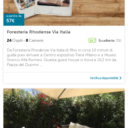
a partire da
57€
Foresteria Rhodense Via Italia
·
24
Ospiti
8
Camere
Eccellente
(51)
10,7
Da Foresteria Rhodense Via Italia di Rho in circa 10 minuti di
guida puoi arrivare a Centro espositivo Fiera Milano e a Museo
Storico Alfa Romeo. Questa guest house si trova a 16,2 km da
Piazza del Duomo ...
Verifica disponibilità