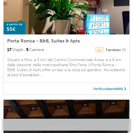
a partire da
55€
Porta Ronca - B&B, Suites & Apts
·
17
Ospiti
5
Camere
Favoloso
(5)
8,2
Situato a Rho, a 5 km dal Centro Commerciale Arese e a 6 km
dalla stazione della metropolitana Rho Fiera, il Porta Ronca -
B&B, Suites & Apts offre un bar e la vista sul giardino. Accederete
al bed & breakfast ...
Verifica disponibilità