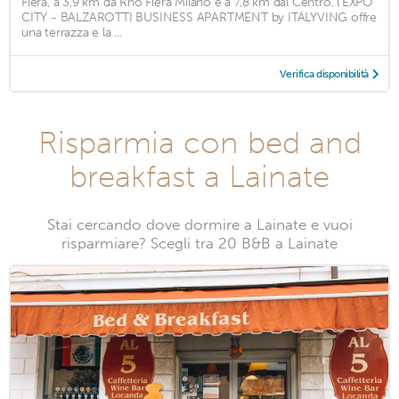
Fiera, a 3,9 km da Rho Fiera Milano e a 7,8 km dal Centro, l'EXPO
CITY - BALZAROTTI BUSINESS APARTMENT by ITALYVING offre
una terrazza e la ...
Verifica disponibilità
Risparmia con bed and
breakfast a Lainate
Stai cercando dove dormire a Lainate e vuoi
risparmiare? Scegli tra 20 B&B a Lainate