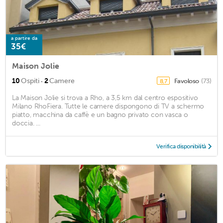
a partire da
35€
Maison Jolie
·
10
Ospiti
2
Camere
Favoloso
(73)
8,7
La Maison Jolie si trova a Rho, a 3,5 km dal centro espositivo
Milano RhoFiera. Tutte le camere dispongono di TV a schermo
piatto, macchina da caffè e un bagno privato con vasca o
doccia. ...
Verifica disponibilità