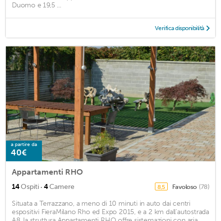
Duomo e 19,5 ...
Verifica disponibilità
a partire da
40€
Appartamenti RHO
·
14
Ospiti
4
Camere
Favoloso
(78)
8,5
Situata a Terrazzano, a meno di 10 minuti in auto dai centri
espositivi FieraMilano Rho ed Expo 2015, e a 2 km dall'autostrada
A8, la struttura Appartamenti RHO offre sistemazioni con aria