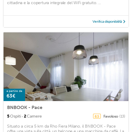
cittadina e la copertura integrale del WiFi gratuito. ...
Verifica disponibilità
a partire da
63€
BNBOOK - Pace
·
5
Ospiti
2
Camere
Favoloso
(13)
8,5
Situato a circa 5 km da Rho Fiera Milano, il BNBOOK - Pace
offre una vista sulla città, un balcone e una macchina da caffè. La