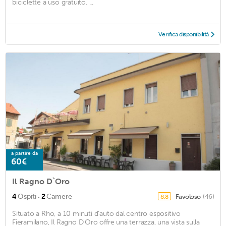
biciclette a uso gratuito. ...
Verifica disponibilità
a partire da
60€
Il Ragno D`Oro
·
4
Ospiti
2
Camere
Favoloso
(46)
8,8
Situato a Rho, a 10 minuti d'auto dal centro espositivo
Fieramilano, Il Ragno D'Oro offre una terrazza, una vista sulla