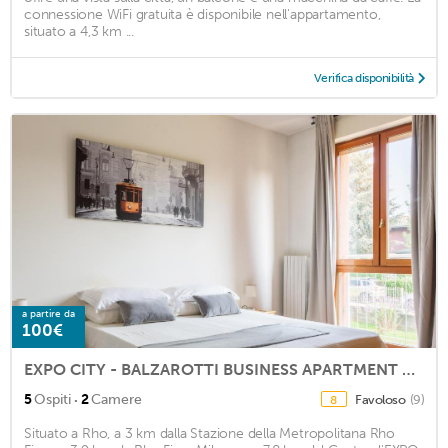
connessione WiFi gratuita è disponibile nell'appartamento,
situato a 4,3 km ...
Verifica disponibilità
a partire da
100€
EXPO CITY - BALZAROTTI BUSINESS APARTMENT by ITALYVING
·
5
Ospiti
2
Camere
Favoloso
(9)
8
Situato a Rho, a 3 km dalla Stazione della Metropolitana Rho