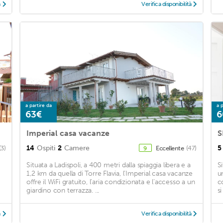
à
Verifica disponibilità
a partire da
a p
63€
6
Imperial casa vacanze
S
14
Ospiti
2
Camere
5
(3)
Eccellente
(47)
9
Situata a Ladispoli, a 400 metri dalla spiaggia libera e a
S
1,2 km da quella di Torre Flavia, l’Imperial casa vacanze
u
offre il WiFi gratuito, l’aria condizionata e l’accesso a un
c
giardino con terrazza. ...
si
à
Verifica disponibilità