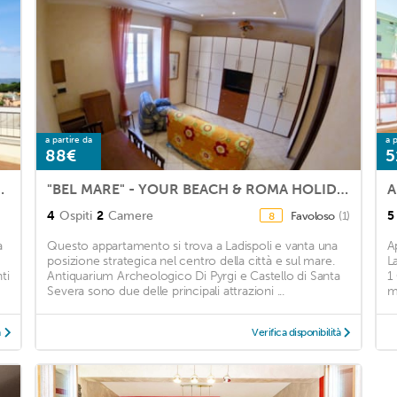
a partire da
a p
88€
5
/C, TV, patio and parking
"BEL MARE" - YOUR BEACH & ROMA HOLIDAY!
A
4
Ospiti
2
Camere
5
Favoloso
(1)
8
a
Questo appartamento si trova a Ladispoli e vanta una
A
posizione strategica nel centro della città e sul mare.
L
ti
Antiquarium Archeologico Di Pyrgi e Castello di Santa
1
Severa sono due delle principali attrazioni ...
m
à
Verifica disponibilità