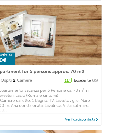
artire da
0€
partment for 5 persons approx. 70 m2
Ospiti
2
Camere
Eccellente
(35)
11,4
ppartamento vacanza per 5 Persone ca. 70 m² in
erveteri, Lazio (Roma e dintorni)
 Camere da letto, 1 Bagno, TV, Lavastoviglie, Mare
00 m, Aria condizionata, Lavatrice, Vista sul mare,
st ...
Verifica disponibilità