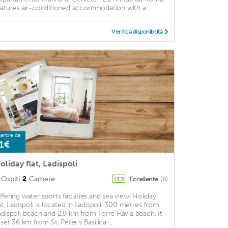
eatures air-conditioned accommodation with a ...
Verifica disponibilità
artire da
1€
oliday flat, Ladispoli
Ospiti
2
Camere
Eccellente
(6)
13,3
ffering water sports facilities and sea view, Holiday
lat, Ladispoli is located in Ladispoli, 300 metres from
adispoli beach and 2.9 km from Torre Flavia beach. It
 set 36 km from St. Peter's Basilica ...