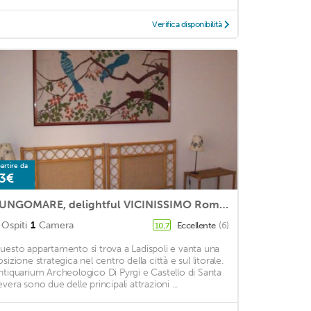
Verifica disponibilità
artire da
3€
LUNGOMARE, delightful VICINISSIMO Rome, wide TERRACE, free WIFI, 1 bed
Ospiti
1
Camera
Eccellente
(6)
10,7
uesto appartamento si trova a Ladispoli e vanta una
sizione strategica nel centro della città e sul litorale.
ntiquarium Archeologico Di Pyrgi e Castello di Santa
evera sono due delle principali attrazioni ...