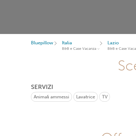
Bluepillow
Italia
Lazio
B&B e Case Vacanza
B&B e Case Vac
Sce
SERVIZI
Animali ammessi
Lavatrice
TV