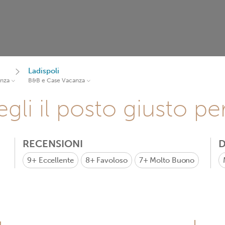
Ladispoli
anza
B&B e Case Vacanza
gli il posto giusto pe
RECENSIONI
D
9+
Eccellente
8+
Favoloso
7+
Molto Buono