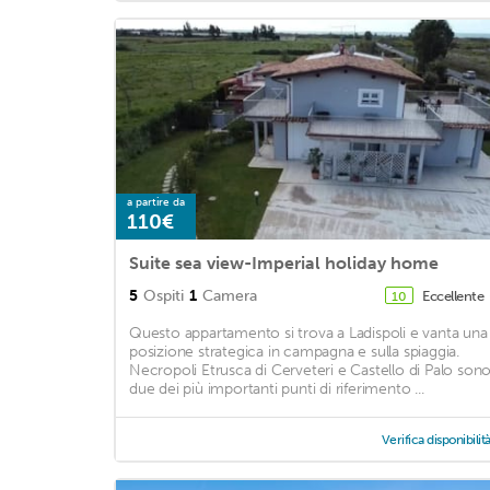
a partire da
110€
Suite sea view-Imperial holiday home
5
Ospiti
1
Camera
Eccellente
10
Questo appartamento si trova a Ladispoli e vanta una
posizione strategica in campagna e sulla spiaggia.
Necropoli Etrusca di Cerveteri e Castello di Palo son
due dei più importanti punti di riferimento ...
Verifica disponibilit