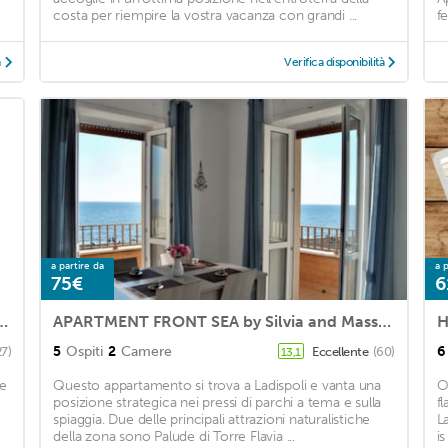
costa per riempire la vostra vacanza con grandi ...
f
à
Verifica disponibilità
a partire da
a p
75€
6
nt 200 m from the station and 700 m from the sea
APARTMENT FRONT SEA by Silvia and Massimo
H
5
Ospiti
2
Camere
6
27)
Eccellente
(60)
13,1
 e
Questo appartamento si trova a Ladispoli e vanta una
O
posizione strategica nei pressi di parchi a tema e sulla
f
o
spiaggia. Due delle principali attrazioni naturalistiche
L
della zona sono Palude di Torre Flavia ...
is