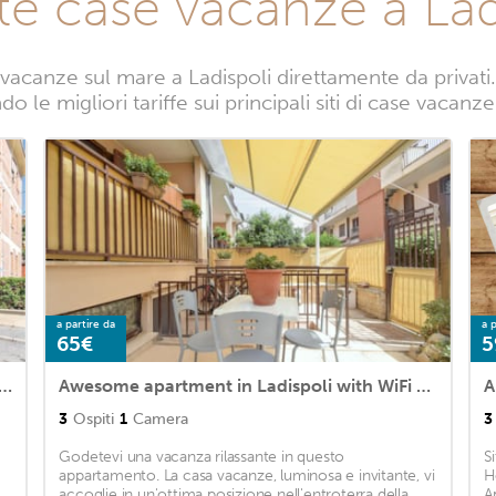
te case vacanze a Lad
acanze sul mare a Ladispoli direttamente da privati.
o le migliori tariffe sui principali siti di case vacanze
a partire da
a p
65€
5
partment in Ladispoli (RM) with 1 Bedrooms and WiFi
Awesome apartment in Ladispoli with WiFi and 1 Bedrooms
3
Ospiti
1
Camera
3
Godetevi una vacanza rilassante in questo
S
appartamento. La casa vacanze, luminosa e invitante, vi
H
accoglie in un'ottima posizione nell'entroterra della
A