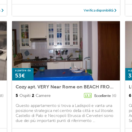
à
Verifica disponibilità
a partire da
a p
53€
3
Cozy apt. VERY Near Rome on BEACH FRONT, wide TERRACE & FREE wi-fi
5
Ospiti
2
Camere
6
18)
Eccellente
(6)
13,3
Questo appartamento si trova a Ladispoli e vanta una
Q
posizione strategica nel centro della città e sul litorale.
po
Castello di Palo e Necropoli Etrusca di Cerveteri sono
A
due dei più importanti punti di riferimento ...
S