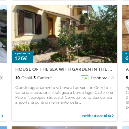
a partire da
a p
126€
6
HOUSE OF THE SEA WITH GARDEN IN THE AREA OF ROME
A
10
Ospiti
3
Camere
5
(1)
Eccellente
(17)
9,4
Questo appartamento si trova a Ladispoli, in Cerreto, e
A
vanta una posizione strategica a bordo lago. Castello di
C
o
Palo e Necropoli Etrusca di Cerveteri sono due dei più
2
importanti punti di riferimento della ...
8
Be
à
Verifica disponibilità