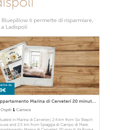
ispoli
 Bluepillow ti permette di risparmiare,
 a Ladispoli
artire da
9€
Appartamento Marina di Cerveteri 20 minuti da Roma
Ospiti
1
Camera
ituated in Marina di Cerveteri, 2.4 km from Six Beach
ouse and 2.5 km from Spiaggia di Campo di Mare,
ppartamento Marina di Cerveteri 20 minuti da Roma