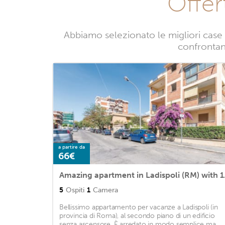
Offer
Abbiamo selezionato le migliori case v
confrontand
a partire da
66€
Amazing a
5
Ospiti
1
Camera
Bellissimo appartamento per vacanze a Ladispoli (in
provincia di Roma), al secondo piano di un edificio
senza ascensore. È arredato in modo semplice ma