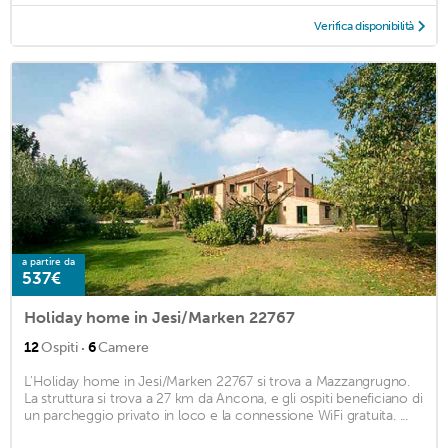
Verifica disponibilità
a partire da
537€
Holiday home in Jesi/Marken 22767
·
12
Ospiti
6
Camere
L'Holiday home in Jesi/Marken 22767 si trova a Mazzangrugno.
La struttura si trova a 27 km da Ancona, e gli ospiti beneficiano di
un parcheggio privato in loco e la connessione WiFi gratuita. ...