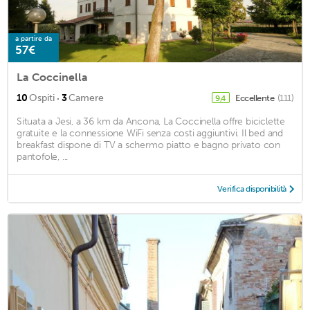
a partire da
57€
La Coccinella
·
10
Ospiti
3
Camere
Eccellente
(111)
9,4
Situata a Jesi, a 36 km da Ancona, La Coccinella offre biciclette
gratuite e la connessione WiFi senza costi aggiuntivi. Il bed and
breakfast dispone di TV a schermo piatto e bagno privato con
pantofole, ...
Verifica disponibilità