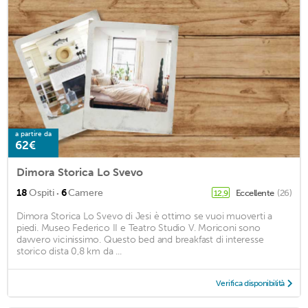
a partire da
62€
Dimora Storica Lo Svevo
·
18
Ospiti
6
Camere
Eccellente
(26)
12,9
Dimora Storica Lo Svevo di Jesi è ottimo se vuoi muoverti a
piedi. Museo Federico II e Teatro Studio V. Moriconi sono
davvero vicinissimo. Questo bed and breakfast di interesse
storico dista 0,8 km da ...
Verifica disponibilità