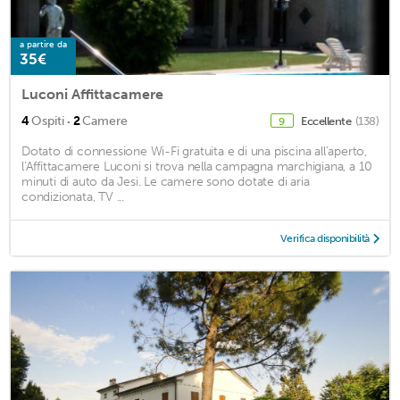
a partire da
35€
Luconi Affittacamere
·
4
Ospiti
2
Camere
Eccellente
(138)
9
Dotato di connessione Wi-Fi gratuita e di una piscina all'aperto,
l'Affittacamere Luconi si trova nella campagna marchigiana, a 10
minuti di auto da Jesi. Le camere sono dotate di aria
condizionata, TV ...
Verifica disponibilità