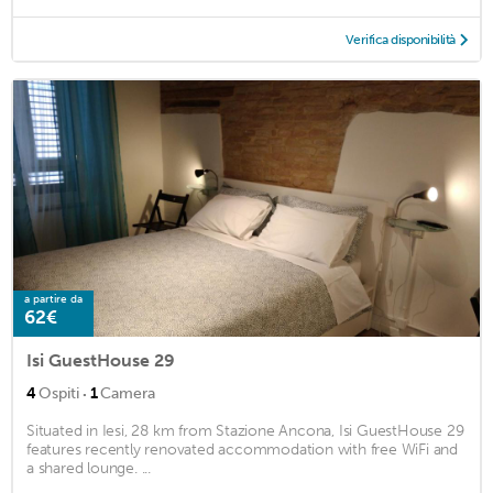
Verifica disponibilità
a partire da
62€
Isi GuestHouse 29
·
4
Ospiti
1
Camera
Situated in Iesi, 28 km from Stazione Ancona, Isi GuestHouse 29
features recently renovated accommodation with free WiFi and
a shared lounge. ...