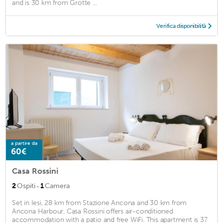
and is 30 km from Grotte ...
Verifica disponibilità
a partire da
60€
Casa Rossini
·
2
Ospiti
1
Camera
Set in Iesi, 28 km from Stazione Ancona and 30 km from
Ancona Harbour, Casa Rossini offers air-conditioned
accommodation with a patio and free WiFi. This apartment is 37