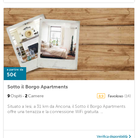
a partire da
50€
Sotto il Borgo Apartments
·
9
Ospiti
2
Camere
Favoloso
(14)
8,9
Situato a Iesi, a 31 km da Ancona, il Sotto il Borgo Apartments
offre una terrazza e la connessione WiFi gratuita. ...
Verifica disponibilità