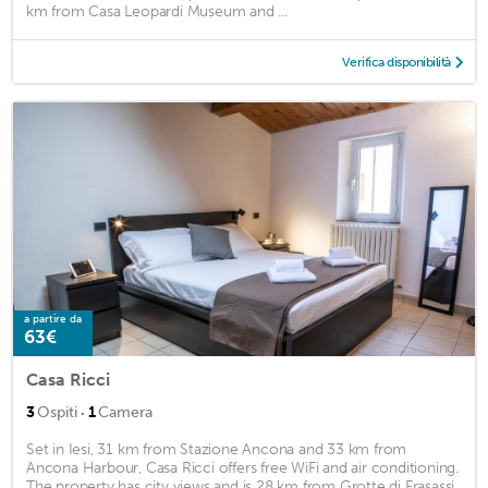
km from Casa Leopardi Museum and ...
Verifica disponibilità
a partire da
63€
Casa Ricci
·
3
Ospiti
1
Camera
Set in Iesi, 31 km from Stazione Ancona and 33 km from
Ancona Harbour, Casa Ricci offers free WiFi and air conditioning.
The property has city views and is 28 km from Grotte di Frasassi