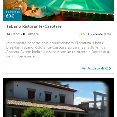
a partire da
60€
Tabano Ristorante-Casolare
·
13
Ospiti
6
Camere
Eccellente
(136)
9,6
Interamente coperto dalla connessione WiFi gratuita, il bed &
breakfast Tabano Ristorante-Casolare sorge a Iesi, a 35 km da
Ancona. Avrete inoltre a disposizione un ristorante e l'accesso al
centro benessere. ...
Verifica disponibilità