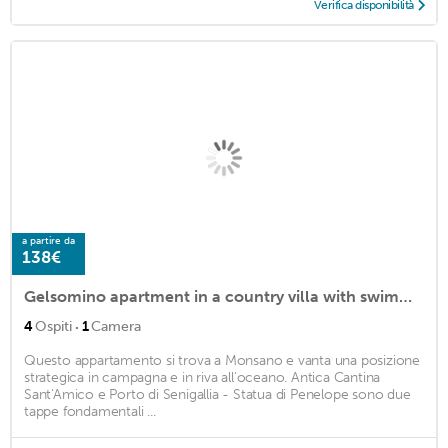
Verifica disponibilità
a partire da
138€
Gelsomino apartment in a country villa with swimming pool in the heart of the Marche region
·
4
Ospiti
1
Camera
Questo appartamento si trova a Monsano e vanta una posizione
strategica in campagna e in riva all'oceano. Antica Cantina
Sant'Amico e Porto di Senigallia - Statua di Penelope sono due
tappe fondamentali ...