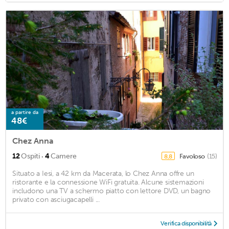
a partire da
48€
Chez Anna
·
12
Ospiti
4
Camere
Favoloso
(15)
8,8
Situato a Iesi, a 42 km da Macerata, lo Chez Anna offre un
ristorante e la connessione WiFi gratuita. Alcune sistemazioni
includono una TV a schermo piatto con lettore DVD, un bagno
privato con asciugacapelli ...
Verifica disponibilità