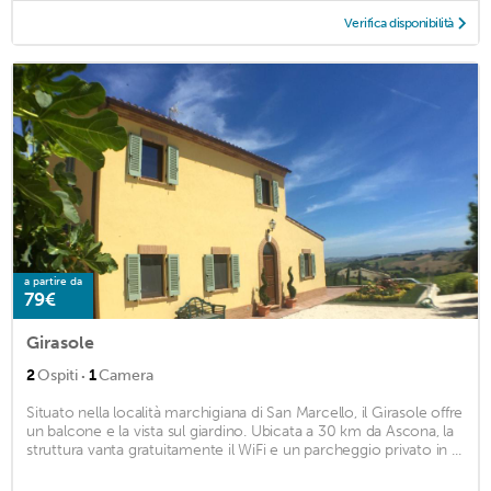
Verifica disponibilità
a partire da
79€
Girasole
·
2
Ospiti
1
Camera
Situato nella località marchigiana di San Marcello, il Girasole offre
un balcone e la vista sul giardino. Ubicata a 30 km da Ascona, la
struttura vanta gratuitamente il WiFi e un parcheggio privato in ...