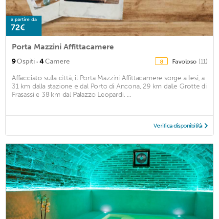
a partire da
72€
Porta Mazzini Affittacamere
·
9
Ospiti
4
Camere
Favoloso
(11)
8
Affacciato sulla città, il Porta Mazzini Affittacamere sorge a Iesi, a
31 km dalla stazione e dal Porto di Ancona, 29 km dalle Grotte di
Frasassi e 38 km dal Palazzo Leopardi. ...
Verifica disponibilità