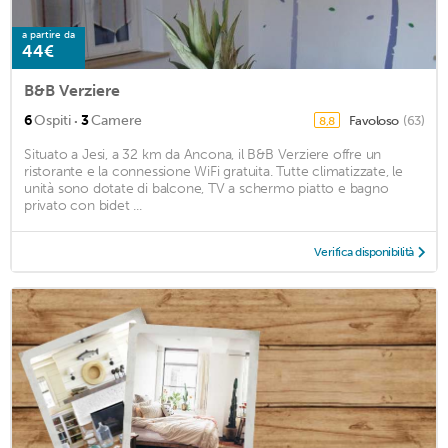
a partire da
44€
B&B Verziere
·
6
Ospiti
3
Camere
Favoloso
(63)
8,8
Situato a Jesi, a 32 km da Ancona, il B&B Verziere offre un
ristorante e la connessione WiFi gratuita. Tutte climatizzate, le
unità sono dotate di balcone, TV a schermo piatto e bagno
privato con bidet ...
Verifica disponibilità