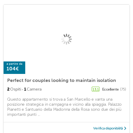
a partire da
104€
Perfect for couples looking to maintain isolation
·
2
Ospiti
1
Camera
Eccellente
(75)
13,1
Questo appartamento si trova a San Marcello e vanta una
posizione strategica in campagna e vicino alla spiaggia. Palazzo
Pianetti e Santuario della Madonna della Rosa sono due dei più
importanti punti ...
Verifica disponibilità