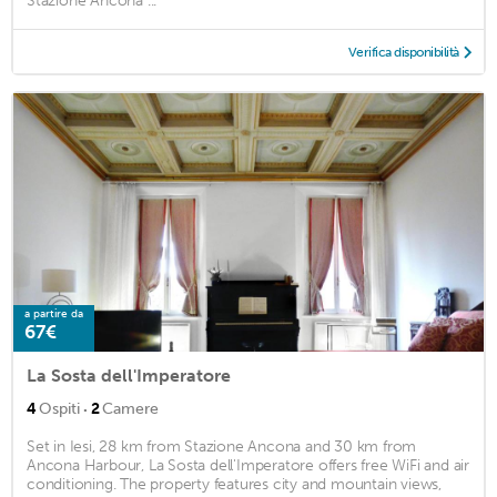
Stazione Ancona ...
Verifica disponibilità
a partire da
67€
La Sosta dell'Imperatore
·
4
Ospiti
2
Camere
Set in Iesi, 28 km from Stazione Ancona and 30 km from
Ancona Harbour, La Sosta dell'Imperatore offers free WiFi and air
conditioning. The property features city and mountain views,