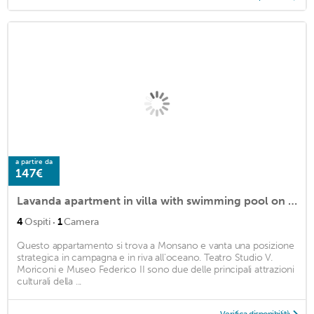
a partire da
147€
Lavanda apartment in villa with swimming pool on the ground floor with private garden
·
4
Ospiti
1
Camera
Questo appartamento si trova a Monsano e vanta una posizione
strategica in campagna e in riva all'oceano. Teatro Studio V.
Moriconi e Museo Federico II sono due delle principali attrazioni
culturali della ...
Verifica disponibilità