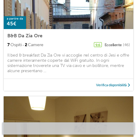
a partire da
45€
B&B Da Zia Ore
·
7
Ospiti
2
Camere
Eccellente
(46)
9,6
Il bed & breakfast Da Zia Ore vi accoglie nel centro di Jesi e offre
camere interamente coperte dal WiFi gratuito. In ogni
sistemazione troverete una TV via cavo e un bollitore, mentre
alcune presentano ...
Verifica disponibilità