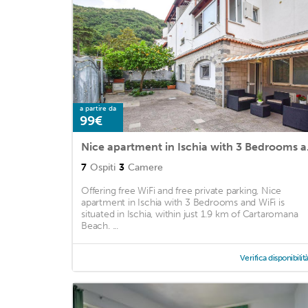
a partire da
99€
Nice ap
7
Ospiti
3
Camere
Offering free WiFi and free private parking, Nice
apartment in Ischia with 3 Bedrooms and WiFi is
situated in Ischia, within just 1.9 km of Cartaromana
Beach. ...
Verifica disponibilit