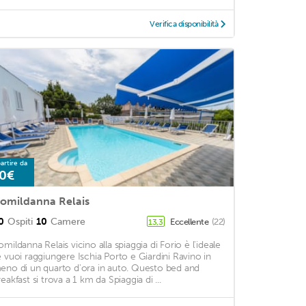
Verifica disponibilità
artire da
0€
omildanna Relais
0
Ospiti
10
Camere
Eccellente
(22)
13,3
omildanna Relais vicino alla spiaggia di Forio è l'ideale
e vuoi raggiungere Ischia Porto e Giardini Ravino in
eno di un quarto d'ora in auto. Questo bed and
eakfast si trova a 1 km da Spiaggia di ...