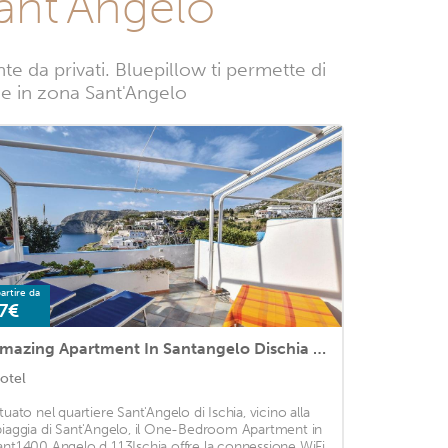
ant'Angelo
 da privati. Bluepillow ti permette di
nze in zona Sant'Angelo
artire da
7€
Amazing Apartment In Santangelo Dischia With 1 Bedrooms And Wifi
otel
ituato nel quartiere Sant'Angelo di Ischia, vicino alla
piaggia di Sant'Angelo, il One-Bedroom Apartment in
ant1400 Angelo d 113Ischia offre la connessione WiFi