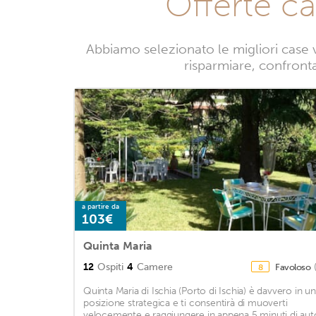
Offerte c
Abbiamo selezionato le migliori case 
risparmiare, confronta
a partire da
103€
Quinta Maria
12
Ospiti
4
Camere
Favoloso
8
Quinta Maria di Ischia (Porto di Ischia) è davvero in u
posizione strategica e ti consentirà di muoverti
velocemente e raggiungere in appena 5 minuti di aut