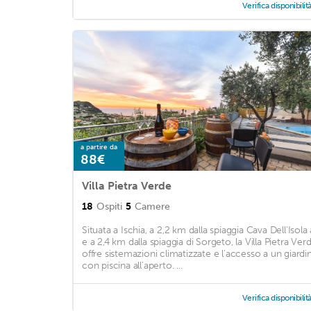
Verifica disponibilit
a partire da
88€
Villa Pietra Verde
18
Ospiti
5
Camere
Situata a Ischia, a 2,2 km dalla spiaggia Cava Dell'Isola 
e a 2,4 km dalla spiaggia di Sorgeto, la Villa Pietra Ver
offre sistemazioni climatizzate e l'accesso a un giardi
con piscina all'aperto. ...
Verifica disponibilit