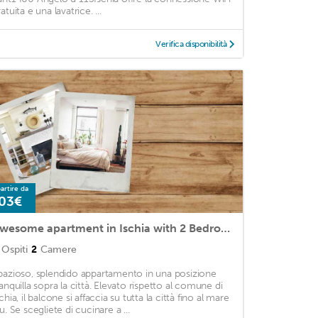
atuita e una lavatrice. ...
Verifica disponibilità
artire da
03€
Awesome apartment in Ischia with 2 Bedrooms and WiFi
Ospiti
2
Camere
pazioso, splendido appartamento in una posizione
ranquilla sopra la città. Elevato rispetto al comune di
chia, il balcone si affaccia su tutta la città fino al mare
u. Se scegliete di cucinare a ...