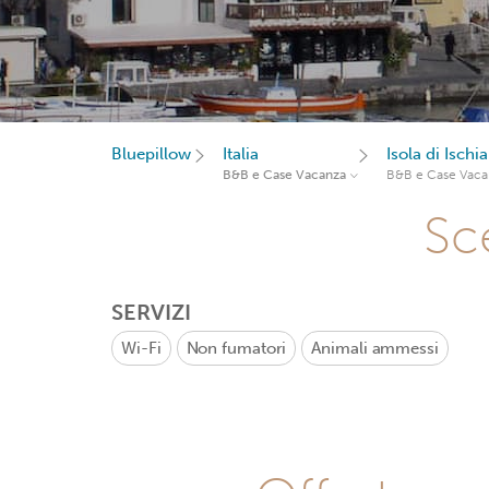
Bluepillow
Italia
Isola di Ischia
B&B e Case Vacanza
B&B e Case Vaca
Sce
SERVIZI
Wi-Fi
Non fumatori
Animali ammessi