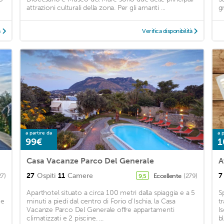
attrazioni culturali della zona. Per gli amanti ...
gr
à
Verifica disponibilità
a partire da
a p
99€
1
Casa Vacanze Parco Del Generale
27
Ospiti
11
Camere
7
27)
Eccellente
(279)
9,5
Aparthotel situato a circa 100 metri dalla spiaggia e a 5
S
 e
minuti a piedi dal centro di Forio d'Ischia, la Casa
t
Vacanze Parco Del Generale offre appartamenti
Is
climatizzati e 2 piscine. ...
bl