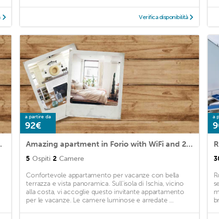
à
Verifica disponibilità
a partire da
a p
92€
9
WiFi and 2 Bedrooms
Amazing apartment in Forio with WiFi and 2 Bedrooms
R
5
Ospiti
2
Camere
3
Confortevole appartamento per vacanze con bella
R
terrazza e vista panoramica. Sull'isola di Ischia, vicino
s
alla costa, vi accoglie questo invitante appartamento
m
per le vacanze. Le camere luminose e arredate ...
br