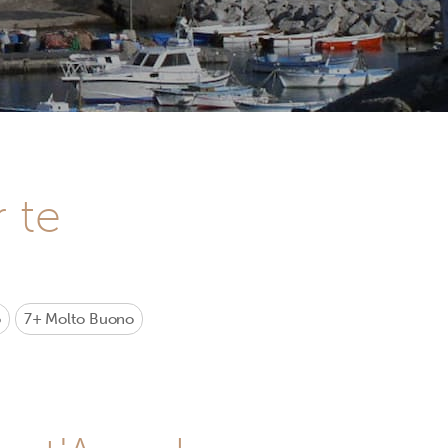
r te
o
7+
Molto Buono