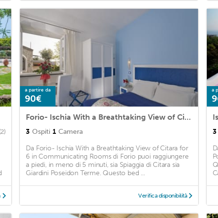
a partire da
a p
90€
9
Forio- Ischia With a Breathtaking View of Citara for 6 in Communicating Rooms
I
3
Ospiti
1
Camera
3
(2)
Da Forio- Ischia With a Breathtaking View of Citara for
D
6 in Communicating Rooms di Forio puoi raggiungere
P
a piedi, in meno di 5 minuti, sia Spiaggia di Citara sia
Q
d
Giardini Poseidon Terme. Questo bed ...
C
à
Verifica disponibilità