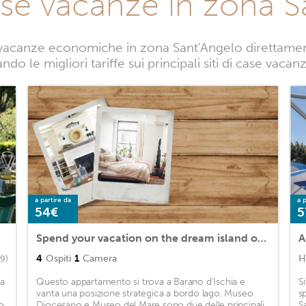
ase vacanze in zona S
vacanze economiche in zona Sant'Angelo direttamente
ndo le migliori tariffe sui principali siti di case vaca
a partire da
a p
54€
5
Spend your vacation on the dream island of Ischia and this pleasant accommodation.
4
Ospiti
1
Camera
H
(9)
na
Questo appartamento si trova a Barano d'Ischia e
S
vanta una posizione strategica a bordo lago. Museo
s
o
Diocesano e Museo del Mare sono due delle principali
S