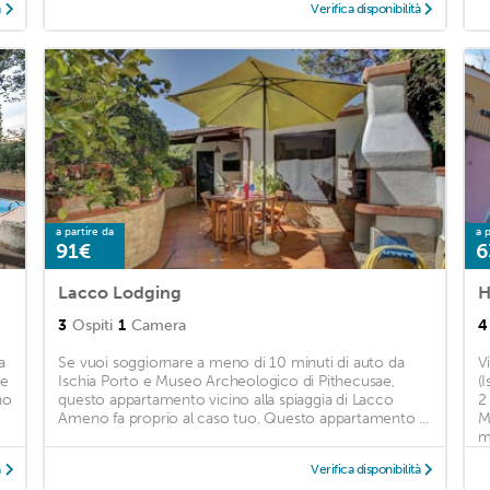
à
Verifica disponibilità
a partire da
a p
91€
6
Lacco Lodging
H
3
Ospiti
1
Camera
4
a
Se vuoi soggiornare a meno di 10 minuti di auto da
V
de
Ischia Porto e Museo Archeologico di Pithecusae,
(I
no
questo appartamento vicino alla spiaggia di Lacco
2
Ameno fa proprio al caso tuo. Questo appartamento ...
M
ma
à
Verifica disponibilità