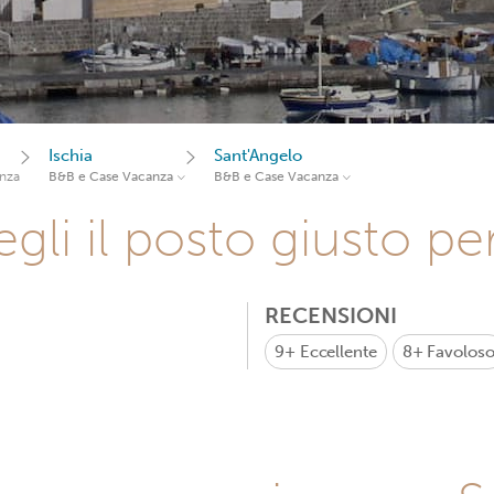
Ischia
Sant'Angelo
nza
B&B e Case Vacanza
B&B e Case Vacanza
gli il posto giusto pe
RECENSIONI
9+
Eccellente
8+
Favolos