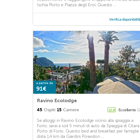
Ischia Porto e Piazza degli Eroi. Questo ...
Verifica disponibilit
a partire da
91€
Ravino Ecolodge
45
Ospiti
15
Camere
Eccellente
(
12,8
Se alloggi in Ravino Ecolodge vicino alla spiaggia a
Forio, sarai a soli 5 minuti di auto da Spiaggia di Citara
Porto di Forio. Questo bed and breakfast per famiglie
dista 1,4 km da Giardini Poseidon ...