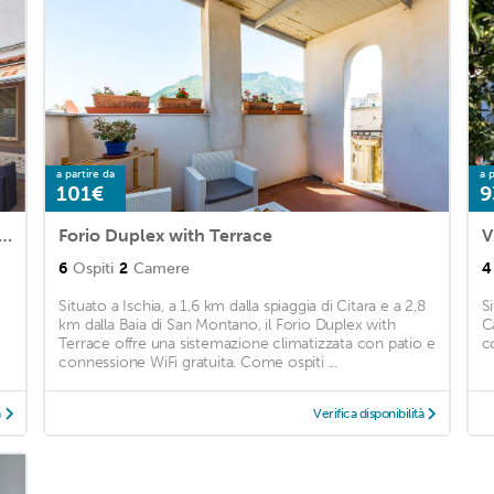
a partire da
a p
101€
9
artment in Ischia with 3 Bedrooms and WiFi
Forio Duplex with Terrace
V
6
Ospiti
2
Camere
4
Situato a Ischia, a 1,6 km dalla spiaggia di Citara e a 2,8
Si
km dalla Baia di San Montano, il Forio Duplex with
C
Terrace offre una sistemazione climatizzata con patio e
c
connessione WiFi gratuita. Come ospiti ...
à
Verifica disponibilità