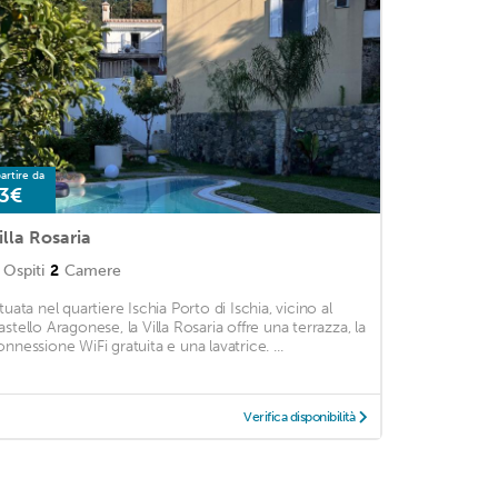
artire da
3€
illa Rosaria
Ospiti
2
Camere
tuata nel quartiere Ischia Porto di Ischia, vicino al
astello Aragonese, la Villa Rosaria offre una terrazza, la
onnessione WiFi gratuita e una lavatrice. ...
Verifica disponibilità