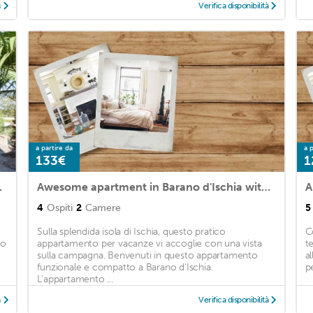
à
Verifica disponibilità
a partire da
a p
133€
1
and 2 Bedrooms
Awesome apartment in Barano d'Ischia with WiFi and 2 Bedrooms
4
Ospiti
2
Camere
5
Sulla splendida isola di Ischia, questo pratico
C
so
appartamento per vacanze vi accoglie con una vista
te
sulla campagna. Benvenuti in questo appartamento
a
funzionale e compatto a Barano d'Ischia.
p
L'appartamento ...
à
Verifica disponibilità