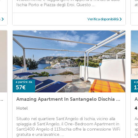
Ischia Porto e Piazza degli Eroi. Questo ...
at
à
Verifica disponibilità
a partire da
a p
57€
1
ent in Ischia with 1 Bedrooms and WiFi
Amazing Apartment In Santangelo Dischia With 1 Bedrooms And Wifi
Hotel
4
Situato nel quartiere Sant'Angelo di Ischia, vicino alla
A
spiaggia di Sant'Angelo, il One-Bedroom Apartment in
s
Sant1400 Angelo d 113Ischia offre la connessione WiFi
a
gratuita e una lavatrice. ...
c