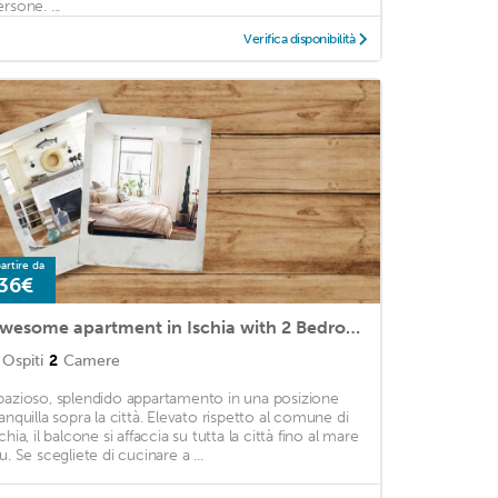
rsone. ...
Verifica disponibilità
artire da
36€
Awesome apartment in Ischia with 2 Bedrooms and WiFi
Ospiti
2
Camere
pazioso, splendido appartamento in una posizione
ranquilla sopra la città. Elevato rispetto al comune di
chia, il balcone si affaccia su tutta la città fino al mare
u. Se scegliete di cucinare a ...