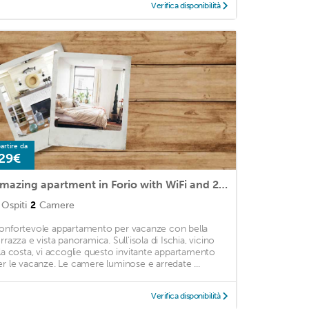
Verifica disponibilità
artire da
29€
Amazing apartment in Forio with WiFi and 2 Bedrooms
Ospiti
2
Camere
onfortevole appartamento per vacanze con bella
rrazza e vista panoramica. Sull'isola di Ischia, vicino
lla costa, vi accoglie questo invitante appartamento
er le vacanze. Le camere luminose e arredate ...
Verifica disponibilità