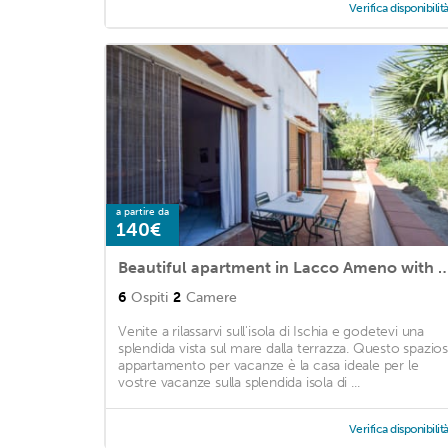
Verifica disponibilit
a partire da
140€
Beautiful apartment in Lacco Ameno with WiFi 
6
Ospiti
2
Camere
Venite a rilassarvi sull'isola di Ischia e godetevi una
splendida vista sul mare dalla terrazza. Questo spazio
appartamento per vacanze è la casa ideale per le
vostre vacanze sulla splendida isola di ...
Verifica disponibilit