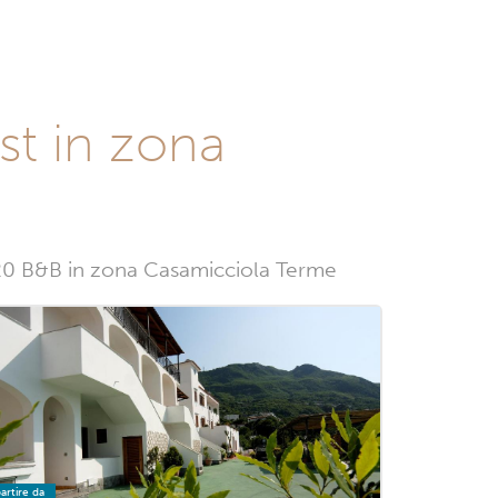
st in zona
 20 B&B in zona Casamicciola Terme
artire da