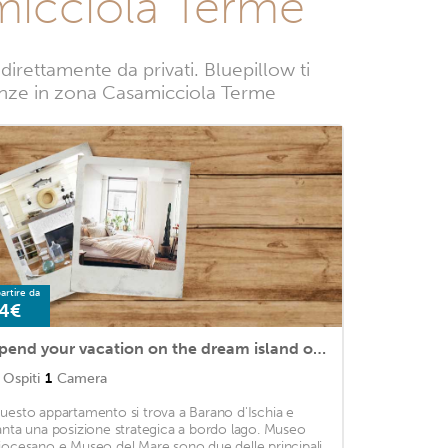
micciola Terme
rettamente da privati. Bluepillow ti
vacanze in zona Casamicciola Terme
artire da
4€
Spend your vacation on the dream island of Ischia and this pleasant accommodation.
Ospiti
1
Camera
uesto appartamento si trova a Barano d'Ischia e
anta una posizione strategica a bordo lago. Museo
iocesano e Museo del Mare sono due delle principali