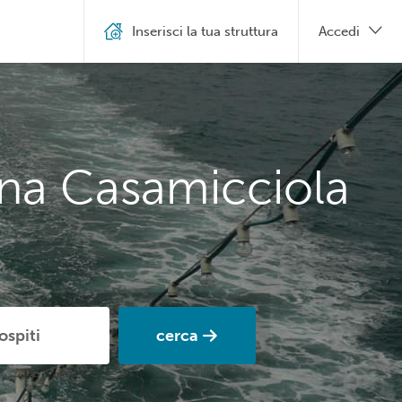
Inserisci la tua struttura
Accedi
ona Casamicciola
cerca