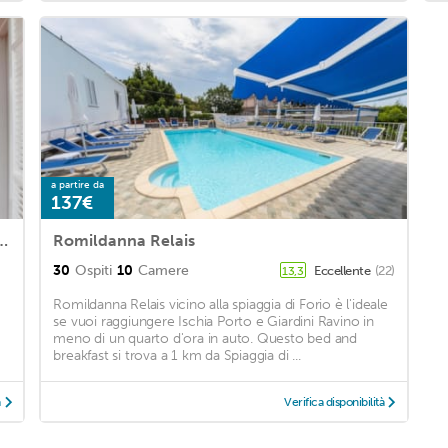
a partire da
137€
orio Ischia with WiFi and 2 Bedrooms
Romildanna Relais
30
Ospiti
10
Camere
Eccellente
(22)
13,3
Romildanna Relais vicino alla spiaggia di Forio è l'ideale
se vuoi raggiungere Ischia Porto e Giardini Ravino in
meno di un quarto d'ora in auto. Questo bed and
breakfast si trova a 1 km da Spiaggia di ...
à
Verifica disponibilità