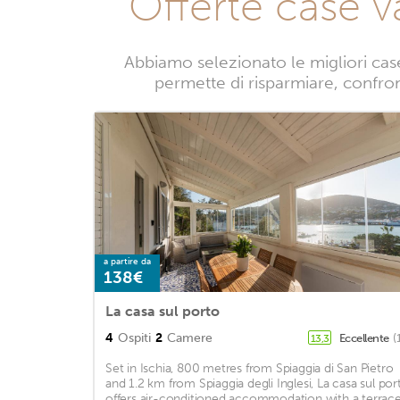
Offerte case 
Abbiamo selezionato le migliori cas
permette di risparmiare, confront
a partire da
138€
La casa sul porto
4
Ospiti
2
Camere
Eccellente
(
13,3
Set in Ischia, 800 metres from Spiaggia di San Pietro
and 1.2 km from Spiaggia degli Inglesi, La casa sul por
offers air-conditioned accommodation with a terrac