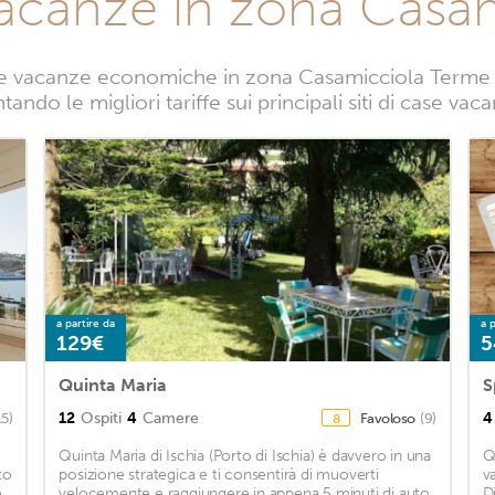
vacanze in zona Casa
e vacanze economiche in zona Casamicciola Terme di
ando le migliori tariffe sui principali siti di case 
a partire da
a p
129€
5
Quinta Maria
12
Ospiti
4
Camere
4
15)
Favoloso
(9)
8
Quinta Maria di Ischia (Porto di Ischia) è davvero in una
Q
to
posizione strategica e ti consentirà di muoverti
v
e
velocemente e raggiungere in appena 5 minuti di auto
D