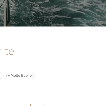
r te
o
7+
Molto Buono