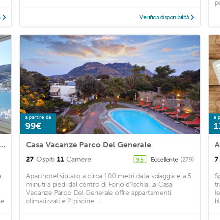
pe
à
Verifica disponibilità
a partire da
a p
99€
1
apartment in Ischia with WiFi and 2 Bedrooms
Casa Vacanze Parco Del Generale
27
Ospiti
11
Camere
7
Eccellente
(279)
9,5
a
Aparthotel situato a circa 100 metri dalla spiaggia e a 5
S
minuti a piedi dal centro di Forio d'Ischia, la Casa
t
Vacanze Parco Del Generale offre appartamenti
Is
te
climatizzati e 2 piscine. ...
bl