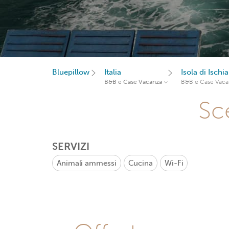
Bluepillow
Italia
Isola di Ischia
B&B e Case Vacanza
B&B e Case Vaca
Sce
SERVIZI
Animali ammessi
Cucina
Wi-Fi