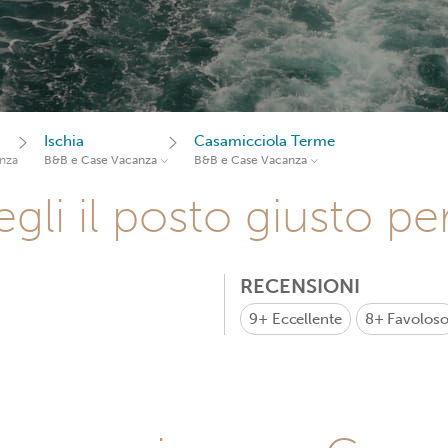
Ischia
Casamicciola Terme
nza
B&B e Case Vacanza
B&B e Case Vacanza
gli il posto giusto pe
RECENSIONI
9+
Eccellente
8+
Favolos