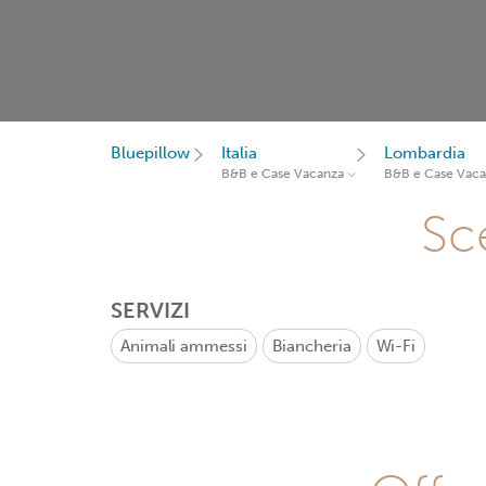
Bluepillow
Italia
Lombardia
B&B e Case Vacanza
B&B e Case Vac
Sce
SERVIZI
Animali ammessi
Biancheria
Wi-Fi