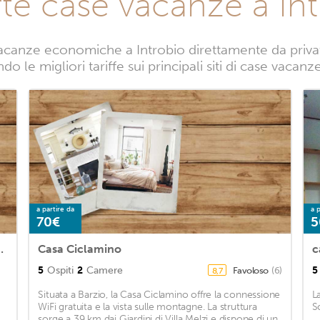
te case vacanze a In
acanze economiche a Introbio direttamente da privati.
o le migliori tariffe sui principali siti di case vacanz
a partire da
a p
70€
5
ow Near ski Resorts
Casa Ciclamino
c
5
Ospiti
2
Camere
5
Favoloso
(6)
8,7
Situata a Barzio, la Casa Ciclamino offre la connessione
L
WiFi gratuita e la vista sulle montagne. La struttura
S
sorge a 39 km dai Giardini di Villa Melzi e dispone di un