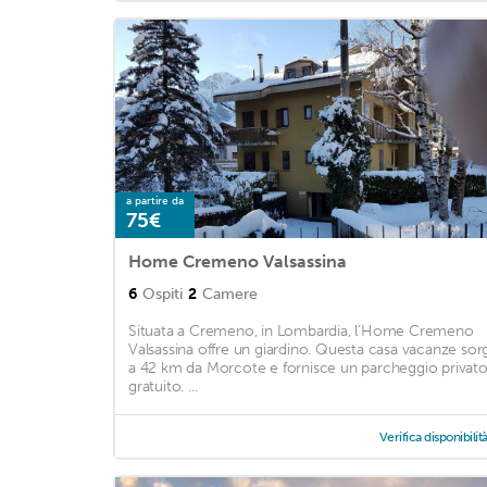
a partire da
75€
Home Cremeno Valsassina
6
Ospiti
2
Camere
Situata a Cremeno, in Lombardia, l’Home Cremeno
Valsassina offre un giardino. Questa casa vacanze sor
a 42 km da Morcote e fornisce un parcheggio privat
gratuito. ...
Verifica disponibilit