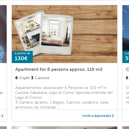
a partire da
a p
130€
5
Apartment for 6 persons approx. 110 m2
C
6
Ospiti
3
Camere
6
Appartamento vacanza per 6 Persone ca. 110 m² in
S
ge
Cassina Valsassina, Lago di Como (sponda orientale del
u
o
Lago di Como)
v
3 Camere da letto, 1 Bagno, Camino, Lavatrice, cane
Wi
ammesso (su richiesta) ...
à
Verifica disponibilità