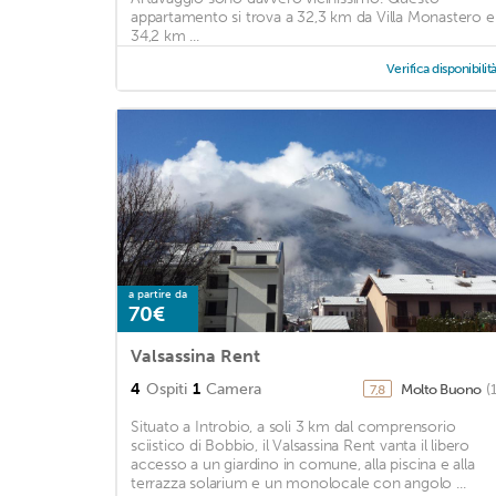
appartamento si trova a 32,3 km da Villa Monastero e
34,2 km ...
Verifica disponibilit
a partire da
70€
Valsassina Rent
4
Ospiti
1
Camera
Molto Buono
(
7,8
Situato a Introbio, a soli 3 km dal comprensorio
sciistico di Bobbio, il Valsassina Rent vanta il libero
accesso a un giardino in comune, alla piscina e alla
terrazza solarium e un monolocale con angolo ...