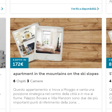
Al
à
Verifica disponibilità
a partire da
a p
172€
8
ow near ski resorts
apartment in the mountains on the ski slopes
S
6
Ospiti
3
Camere
4
Questo appartamento si trova a Moggio e vanta una
Q
a
posizione strategica nel centro della città e in riva al
p
fiume. Palazzo Bovara e Villa Manzoni sono due dei più
C
importanti punti di riferimento della zona. ...
at