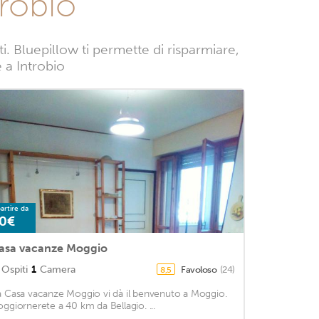
trobio
 Bluepillow ti permette di risparmiare,
e a Introbio
artire da
0€
asa vacanze Moggio
Ospiti
1
Camera
Favoloso
(24)
8,5
a Casa vacanze Moggio vi dà il benvenuto a Moggio.
oggiornerete a 40 km da Bellagio. ...