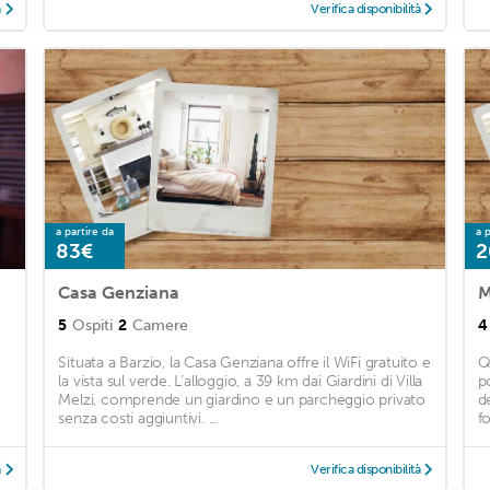
à
Verifica disponibilità
a partire da
a p
83€
2
Casa Genziana
M
5
Ospiti
2
Camere
4
Situata a Barzio, la Casa Genziana offre il WiFi gratuito e
Q
la vista sul verde. L’alloggio, a 39 km dai Giardini di Villa
p
Melzi, comprende un giardino e un parcheggio privato
d
senza costi aggiuntivi. ...
f
à
Verifica disponibilità