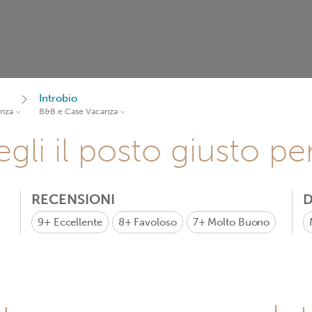
Introbio
anza
B&B e Case Vacanza
gli il posto giusto pe
RECENSIONI
D
9+
Eccellente
8+
Favoloso
7+
Molto Buono