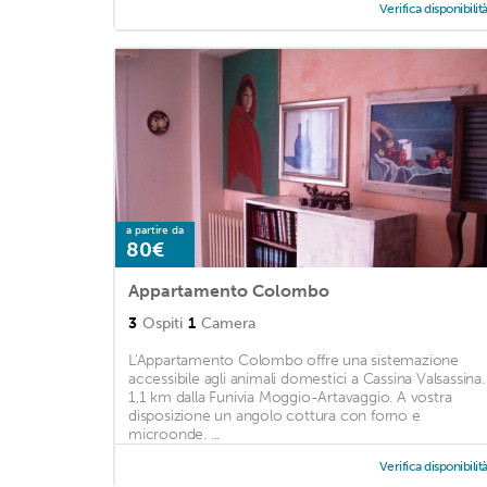
Verifica disponibilit
a partire da
80€
Appartamento Colombo
3
Ospiti
1
Camera
L'Appartamento Colombo offre una sistemazione
accessibile agli animali domestici a Cassina Valsassina.
1,1 km dalla Funivia Moggio-Artavaggio. A vostra
disposizione un angolo cottura con forno e
microonde. ...
Verifica disponibilit