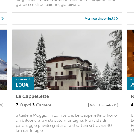
giardino e di un parcheggio privato ...
à
Verifica disponibilità
a partire da
a p
100€
7
Le Cappellette
F
7
Ospiti
3
Camere
4
19)
Discreto
(5)
6,6
Situate a Moggio, in Lombardia, Le Cappellette offrono
I
un balcone e la vista sulle montagne. Provvista di
B
parcheggio privato gratuito, la struttura si trova a 40
F
km da Bellagio. ...
M