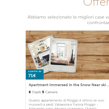
Offer
Abbiamo selezionato le migliori case v
confrontand
a partire da
71€
Apartment Immersed in the Sn
6
Ospiti
5
Camere
Questo appartamento di Moggio è ottimo se vuoi
muoverti a piedi. Valsassina e Funivia Moggio -
Artavaggio sono davvero vicinissimo. Questo