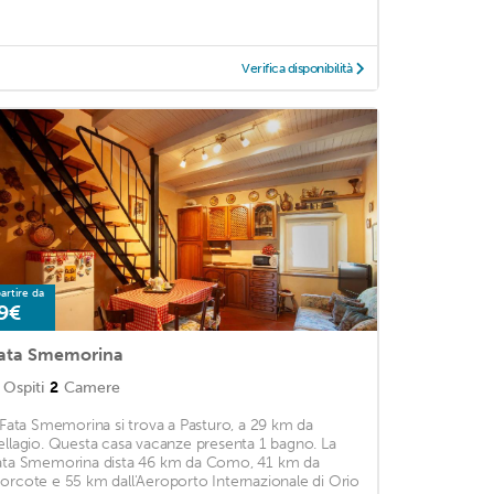
Verifica disponibilità
artire da
9€
ata Smemorina
Ospiti
2
Camere
l Fata Smemorina si trova a Pasturo, a 29 km da
ellagio. Questa casa vacanze presenta 1 bagno. La
ata Smemorina dista 46 km da Como, 41 km da
orcote e 55 km dall'Aeroporto Internazionale di Orio