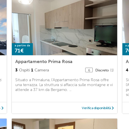
a partire da
a p
71€
7
Appartamento Prima Rosa
A
3
Ospiti
1
Camera
4
Discreto
(1)
6
i
Situato a Primaluna, l'Appartamento Prima Rosa offre
Si
una terrazza. La struttura si affaccia sulle montagne e vi
l
attende a 37 km da Bergamo. ...
p
sc
à
Verifica disponibilità