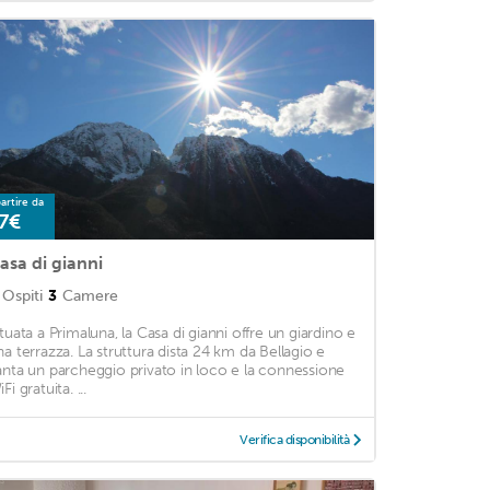
artire da
7€
asa di gianni
Ospiti
3
Camere
ituata a Primaluna, la Casa di gianni offre un giardino e
na terrazza. La struttura dista 24 km da Bellagio e
anta un parcheggio privato in loco e la connessione
Fi gratuita. ...
Verifica disponibilità