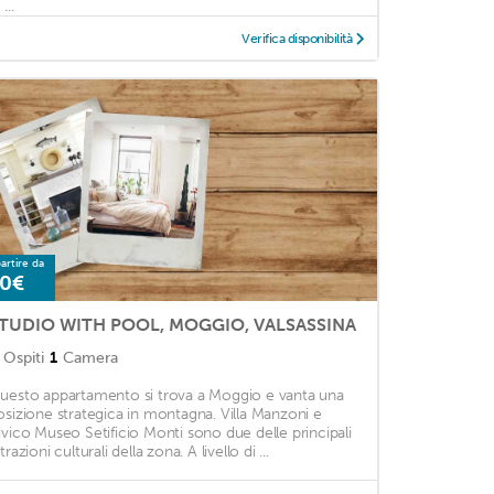
 ...
Verifica disponibilità
artire da
0€
TUDIO WITH POOL, MOGGIO, VALSASSINA
Ospiti
1
Camera
uesto appartamento si trova a Moggio e vanta una
osizione strategica in montagna. Villa Manzoni e
ivico Museo Setificio Monti sono due delle principali
trazioni culturali della zona. A livello di ...