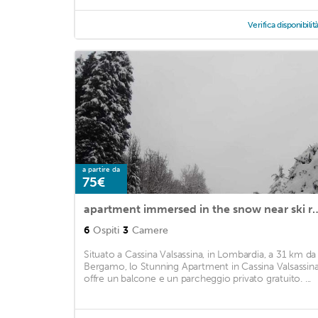
Verifica disponibilit
a partire da
75€
apartment immersed in the sn
6
Ospiti
3
Camere
Situato a Cassina Valsassina, in Lombardia, a 31 km da
Bergamo, lo Stunning Apartment in Cassina Valsassin
offre un balcone e un parcheggio privato gratuito. ...