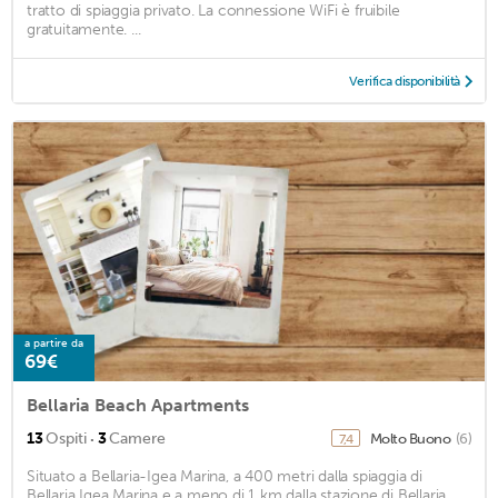
tratto di spiaggia privato. La connessione WiFi è fruibile
gratuitamente. ...
Verifica disponibilità
a partire da
69€
Bellaria Beach Apartments
·
13
Ospiti
3
Camere
Molto Buono
(6)
7,4
Situato a Bellaria-Igea Marina, a 400 metri dalla spiaggia di
Bellaria Igea Marina e a meno di 1 km dalla stazione di Bellaria