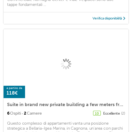
tappe fondamentali ...
Verifica disponibilità
a partire da
118€
Suite in brand new private building a few meters from the sea and the center.
·
6
Ospiti
2
Camere
Eccellente
(2)
10
Questo complesso di appartamenti vanta una posizione
strategica a Bellaria-Igea Marina, in Cagnona, un'area con parchi