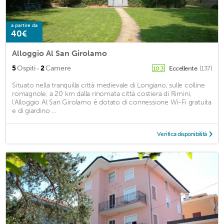
a partire da
40€
Alloggio Al San Girolamo
·
5
Ospiti
2
Camere
Eccellente
(137)
10,3
Situato nella tranquilla città medievale di Longiano, sulle colline
romagnole, a 20 km dalla rinomata città costiera di Rimini,
l'Alloggio Al San Girolamo è dotato di connessione Wi-Fi gratuita
e di giardino ...
Verifica disponibilità