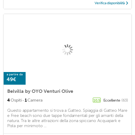
Verifica disponibilità
a partire da
49€
Belvilla by OYO Venturi Olive
·
4
Ospiti
1
Camera
Eccellente
(63)
10,5
Questo appartamento si trova a Gatteo. Spiaggia di Gatteo Mare
e Free beach sono due tappe fondamentali per gli amanti della
natura. Tra le altre attrazioni della zona spiccano Acquapark e
Pista per minimoto ...