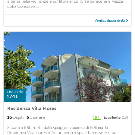
a tema nelle vicinanze e sul litorale. La Torre Saracena e Piazza
delle Conserve ...
Verifica disponibilità
a partire da
174€
Residenza Villa Flores
·
16
Ospiti
6
Camere
Eccellente
(18)
9,4
Situata a 560 metri dalla spiaggia sabbiosa di Bellaria, la
Residenza Villa Flores offre un centro spa e benessere e un