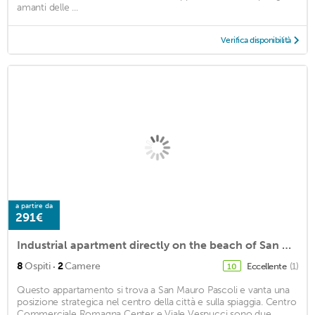
amanti delle ...
Verifica disponibilità
a partire da
291€
Industrial apartment directly on the beach of San Mauro Mare
·
8
Ospiti
2
Camere
Eccellente
(1)
10
Questo appartamento si trova a San Mauro Pascoli e vanta una
posizione strategica nel centro della città e sulla spiaggia. Centro
Commerciale Romagna Center e Viale Vespucci sono due