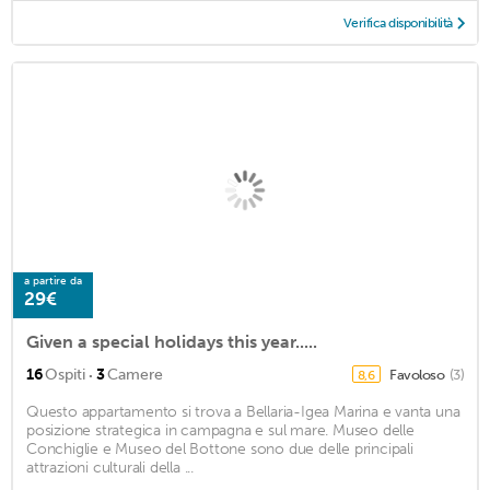
Verifica disponibilità
a partire da
29€
Given a special holidays this year.....
·
16
Ospiti
3
Camere
Favoloso
(3)
8,6
Questo appartamento si trova a Bellaria-Igea Marina e vanta una
posizione strategica in campagna e sul mare. Museo delle
Conchiglie e Museo del Bottone sono due delle principali
attrazioni culturali della ...