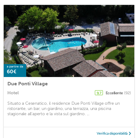
a partire da
60€
Due Ponti Village
Hotel
Eccellente
(92)
9,7
Situato a Cesenatico, il residence Due Ponti Village offre un
ristorante, un bar, un giardino, una terrazza, una piscina
stagionale all’aperto e la vista sul giardino. ...
Verifica disponibilità