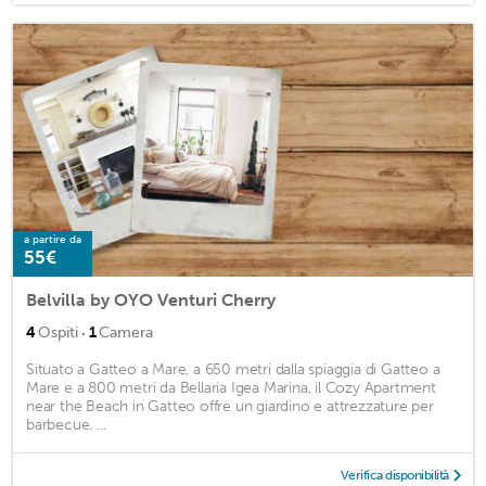
a partire da
55€
Belvilla by OYO Venturi Cherry
·
4
Ospiti
1
Camera
Situato a Gatteo a Mare, a 650 metri dalla spiaggia di Gatteo a
Mare e a 800 metri da Bellaria Igea Marina, il Cozy Apartment
near the Beach in Gatteo offre un giardino e attrezzature per
barbecue. ...
Verifica disponibilità