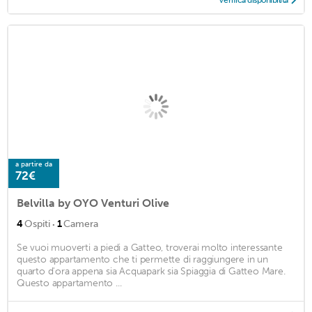
Verifica disponibilità
a partire da
72€
Belvilla by OYO Venturi Olive
·
4
Ospiti
1
Camera
Se vuoi muoverti a piedi a Gatteo, troverai molto interessante
questo appartamento che ti permette di raggiungere in un
quarto d'ora appena sia Acquapark sia Spiaggia di Gatteo Mare.
Questo appartamento ...