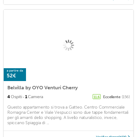
a partire da
52€
Belvilla by OYO Venturi Cherry
·
4
Ospiti
1
Camera
Eccellente
(156)
11,6
Questo appartamento si trova a Gatteo. Centro Commerciale
Romagna Center e Viale Vespucci sono due tappe fondamentali
per gli amanti dello shopping. A livello naturalistico, invece,
spiccano Spiaggia di ...