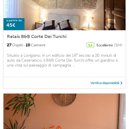
a partire da
45€
Relais B&B Corte Dei Turchi
·
27
Ospiti
10
Camere
Eccellente
(304)
9,4
Situato a Longiano, in un edificio del 16⁰ secolo a 20 minuti di
auto da Cesenatico, il B&B Corte Dei Turchi offre un giardino e
una vista sul paesaggio di campagna. ...
Verifica disponibilità