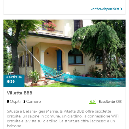
Verifica disponibilità
a partire da
80€
Villetta BBB
·
9
Ospiti
3
Camere
Eccellente
(28)
9,9
Situata a Bellaria-Igea Marina, la Villetta BBB offre biciclette
gratuite, un salone in comune, un giardino, la connessione WiFi
gratuita e la vista sul giardino. La struttura offre l'accesso a un
balcone ...