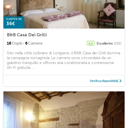
a partire da
36€
B&B Casa Dei Grilli
·
16
Ospiti
6
Camere
Eccellente
(101)
9,6
Sito nella città collinare di Longiano, il B&B Casa dei Grilli domina
la campagna romagnola. Le camere sono circondate da un
giardino tranquillo e offrono aria condizionata e connessione
Wi-Fi gratuita. ...
Verifica disponibilità