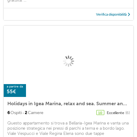
gratuita. ...
Verifica disponibilità
a partire da
55€
Holidays in Igea Marina, relax and sea. Summer and winter rental
·
6
Ospiti
2
Camere
Eccellente
(6)
10
Questo appartamento si trova a Bellaria-Igea Marina e vanta una
posizione strategica nei pressi di parchi a tema e a bordo lago.
Viale Vespucci e Viale Regina Elena sono due tappe