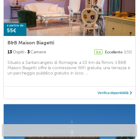
a partire da
55€
B&B Maison Biagetti
·
13
Ospiti
3
Camere
Eccellente
(153)
9,6
Situato a Santarcangelo di Romagna, a 10 km da Rimini, il B&B
Maison Biagetti offre la connessione WiFi gratuita, una terrazza e
un parcheggio pubblico gratuito in loco. ...
Verifica disponibilità