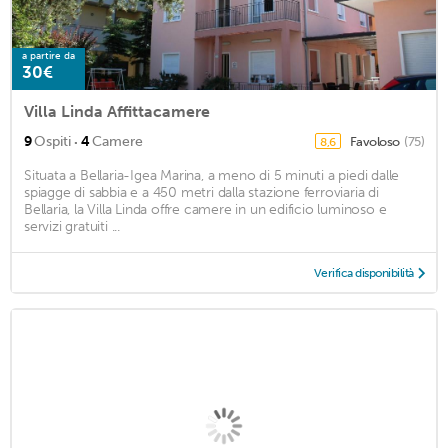
a partire da
30€
Villa Linda Affittacamere
·
9
Ospiti
4
Camere
Favoloso
(75)
8,6
Situata a Bellaria-Igea Marina, a meno di 5 minuti a piedi dalle
spiagge di sabbia e a 450 metri dalla stazione ferroviaria di
Bellaria, la Villa Linda offre camere in un edificio luminoso e
servizi gratuiti ...
Verifica disponibilità