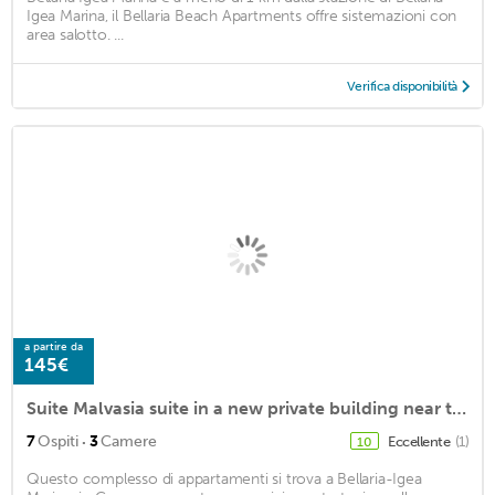
Igea Marina, il Bellaria Beach Apartments offre sistemazioni con
area salotto. ...
Verifica disponibilità
a partire da
145€
Suite Malvasia suite in a new private building near the sea and the center.
·
7
Ospiti
3
Camere
Eccellente
(1)
10
Questo complesso di appartamenti si trova a Bellaria-Igea