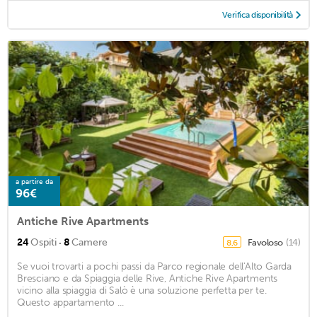
Verifica disponibilità
a partire da
96€
Antiche Rive Apartments
·
24
Ospiti
8
Camere
Favoloso
(14)
8,6
Se vuoi trovarti a pochi passi da Parco regionale dell'Alto Garda
Bresciano e da Spiaggia delle Rive, Antiche Rive Apartments
vicino alla spiaggia di Salò è una soluzione perfetta per te.
Questo appartamento ...