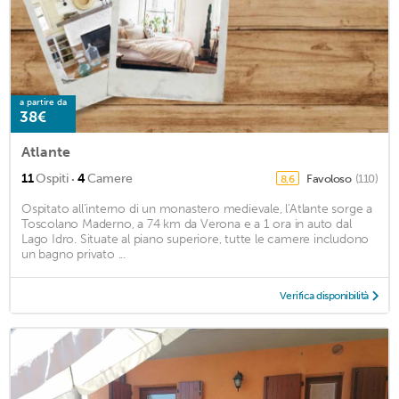
a partire da
38€
Atlante
·
11
Ospiti
4
Camere
Favoloso
(110)
8,6
Ospitato all'interno di un monastero medievale, l'Atlante sorge a
Toscolano Maderno, a 74 km da Verona e a 1 ora in auto dal
Lago Idro. Situate al piano superiore, tutte le camere includono
un bagno privato ...
Verifica disponibilità