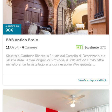
a partire da
90€
B&B Antico Brolo
·
11
Ospiti
4
Camere
Eccellente
(175)
9,3
Situato a Gardone Riviera, a 24 km dal Castello di Desenzano e a
30 km dalle Terme Virgilio di Sirmione, il B&B Antico Brolo offre
un ristorante, la vista lago e la connessione WiFi gratuita. ...
Verifica disponibilità