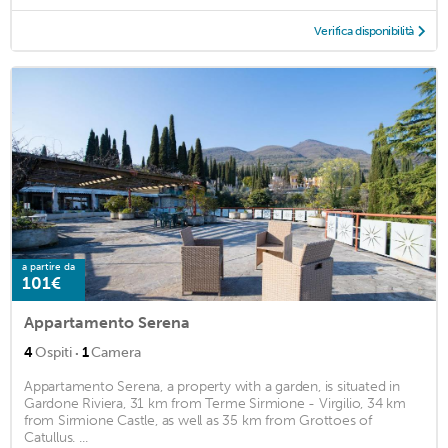
Verifica disponibilità
a partire da
101€
Appartamento Serena
·
4
Ospiti
1
Camera
Appartamento Serena, a property with a garden, is situated in
Gardone Riviera, 31 km from Terme Sirmione - Virgilio, 34 km
from Sirmione Castle, as well as 35 km from Grottoes of
Catullus. ...