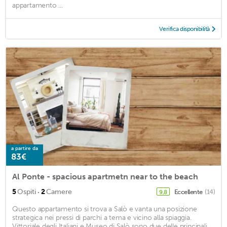
appartamento ...
Verifica disponibilità
a partire da
83€
Al Ponte - spacious apartmetn near to the beach
·
5
Ospiti
2
Camere
Eccellente
(14)
9,8
Questo appartamento si trova a Salò e vanta una posizione
strategica nei pressi di parchi a tema e vicino alla spiaggia.
Vittoriale degli Italiani e Museo di Salò sono due delle principali