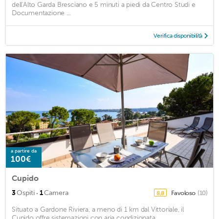
dell'Alto Garda Bresciano e 5 minuti a piedi da Centro Studi e
Documentazione ...
Verifica disponibilità
a partire da
100€
Cupido
·
3
Ospiti
1
Camera
Favoloso
(10)
8,8
Situato a Gardone Riviera, a meno di 1 km dal Vittoriale, il
Cupido offre sistemazioni con aria condizionata. ...