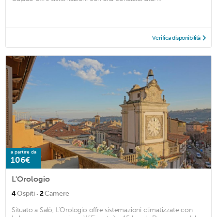
Verifica disponibilità
a partire da
106€
L'Orologio
·
4
Ospiti
2
Camere
Situato a Salò, L'Orologio offre sistemazioni climatizzate con