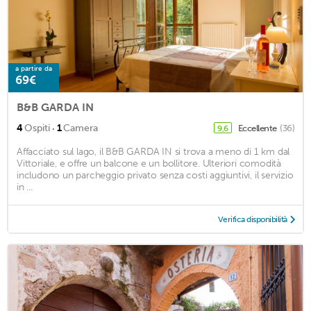
a partire da
69€
B&B GARDA IN
·
4
Ospiti
1
Camera
Eccellente
(36)
9,6
Affacciato sul lago, il B&B GARDA IN si trova a meno di 1 km dal
Vittoriale, e offre un balcone e un bollitore. Ulteriori comodità
includono un parcheggio privato senza costi aggiuntivi, il servizio
in ...
Verifica disponibilità