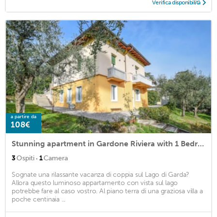
Verifica disponibilità
a partire da
108€
Stunning apartment in Gardone Riviera with 1 Bedrooms
·
3
Ospiti
1
Camera
Sognate una rilassante vacanza di coppia sul Lago di Garda?
Allora questo luminoso appartamento con vista sul lago
potrebbe fare al caso vostro. Al piano terra di una graziosa villa a
poche centinaia ...