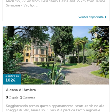
Maderno, 29 km from Desenzano Castle and 35 km from Terme
Sirmione - Virgilio. ...
Verifica disponibilità
a partire da
102€
A casa di Ambra
·
3
Ospiti
1
Camera
Soggiornando presso questo appartamento, struttura vicino alla
spiaggia di Salò, sarai a soli 1 minuti a piedi da Parco regionale