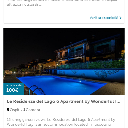
attrazioni culturali ...
Verifica disponibilità
a partire da
100€
Le Residenze del Lago 6 Apartment by Wonderful Italy
·
5
Ospiti
1
Camera
Offering garden views, Le Residenze del Lago 6 Apartment by
Wonderful Italy is an accommodation located in Toscolano