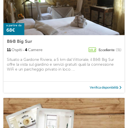
a partire da
68€
B&B Big Sur
·
11
Ospiti
4
Camere
Eccellente
(31)
10,2
Situato a Gardone Riviera, a 5 km dal Vittoriale, il B&B Big Sur
offre la vista sul giardino e servizi gratuiti quali la connessione
WiFi e un parcheggio privato in loco. ...
Verifica disponibilità