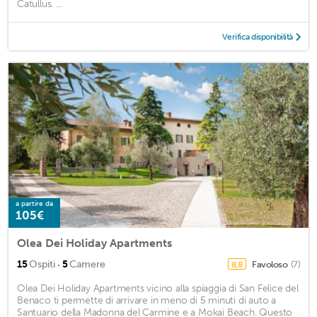
Catullus. ...
Verifica disponibilità
a partire da
105€
Olea Dei Holiday Apartments
·
15
Ospiti
5
Camere
Favoloso
(7)
8,8
Olea Dei Holiday Apartments vicino alla spiaggia di San Felice del
Benaco ti permette di arrivare in meno di 5 minuti di auto a
Santuario della Madonna del Carmine e a Mokai Beach. Questo