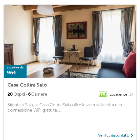
a partire da
96€
Casa Collini Salò
·
20
Ospiti
6
Camere
Eccellente
(3)
13,3
Situata a Salò, la Casa Collini Salò offre la vista sulla città e la
connessione WiFi gratuita. ...
Verifica disponibilità