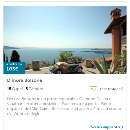
a partire da
103€
Dimora Bolsone
·
15
Ospiti
5
Camere
Eccellente
(37)
9,3
Dimora Bolsone in un parco regionale a Gardone Riviera è
situato in un'ottima posizione. Puoi arrivare a piedi a Parco
regionale dell'Alto Garda Bresciano e ad appena 4 minuti di auto
c'è Vittoriale degli ...
Verifica disponibilità