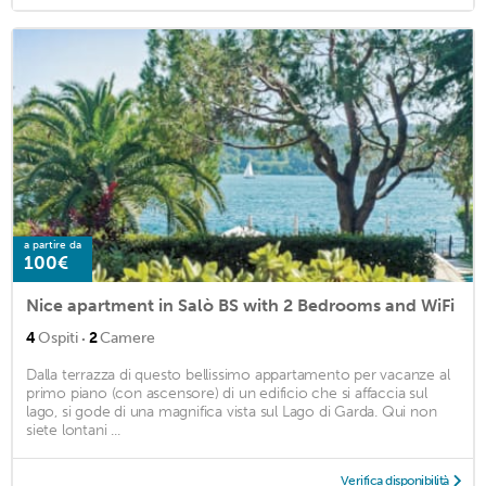
a partire da
100€
Nice apartment in Salò BS with 2 Bedrooms and WiFi
·
4
Ospiti
2
Camere
Dalla terrazza di questo bellissimo appartamento per vacanze al
primo piano (con ascensore) di un edificio che si affaccia sul
lago, si gode di una magnifica vista sul Lago di Garda. Qui non
siete lontani ...
Verifica disponibilità