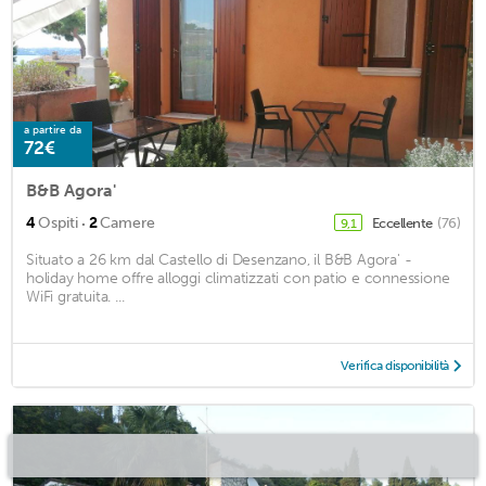
a partire da
72€
B&B Agora'
·
4
Ospiti
2
Camere
Eccellente
(76)
9,1
Situato a 26 km dal Castello di Desenzano, il B&B Agora' -
holiday home offre alloggi climatizzati con patio e connessione
WiFi gratuita. ...
Verifica disponibilità