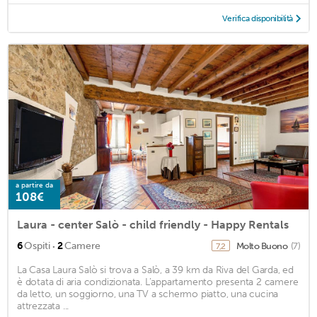
Verifica disponibilità
a partire da
108€
Laura - center Salò - child friendly - Happy Rentals
·
6
Ospiti
2
Camere
Molto Buono
(7)
7,2
La Casa Laura Salò si trova a Salò, a 39 km da Riva del Garda, ed
è dotata di aria condizionata. L’appartamento presenta 2 camere
da letto, un soggiorno, una TV a schermo piatto, una cucina
attrezzata ...