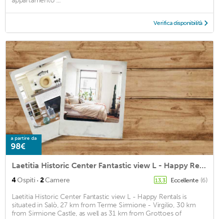
appartamento ...
Verifica disponibilità
a partire da
98€
Laetitia Historic Center Fantastic view L - Happy Rentals
·
4
Ospiti
2
Camere
Eccellente
(6)
13,3
Laetitia Historic Center Fantastic view L - Happy Rentals is
situated in Salò, 27 km from Terme Sirmione - Virgilio, 30 km
from Sirmione Castle, as well as 31 km from Grottoes of