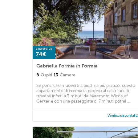
a partire da
74€
Gabriella Formia in Formia
8
Ospiti
13
Camere
Se pensi che muoverti a piedi sia più pratico, questo
appartamento di Formia fa proprio al caso tuo. Ti
troverai infatti a 3 minuti da Maremoto Windsurf
Center e con una passeggiata di 7 minuti potrai ...
Verifica disponibilit