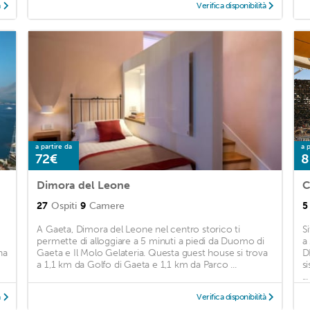
à
Verifica disponibilità
a partire da
a p
72€
8
Dimora del Leone
C
27
Ospiti
9
Camere
5
A Gaeta, Dimora del Leone nel centro storico ti
S
permette di alloggiare a 5 minuti a piedi da Duomo di
a
na
Gaeta e Il Molo Gelateria. Questa guest house si trova
D
a 1,1 km da Golfo di Gaeta e 1,1 km da Parco ...
s
...
à
Verifica disponibilità