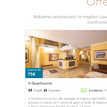
Off
Abbiamo selezionato le migliori case
confrontan
a partire da
75€
Il Quartuccio
45
Ospiti
15
Camere
Eccellente
(3
12,7
Il Quartuccio vicino alla spiaggia di Gaeta ti permette 
arrivare in meno di 5 minuti di auto a Golfo di Gaeta 
a Parco Regionale Riviera di Ulisse. Questo