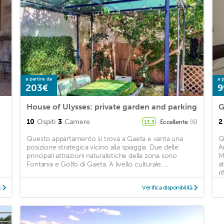
a partire da
a p
203€
9
House of Ulysses: private garden and parking
G
10
Ospiti
3
Camere
2
Eccellente
(6)
13,3
Questo appartamento si trova a Gaeta e vanta una
Q
posizione strategica vicino alla spiaggia. Due delle
A
principali attrazioni naturalistiche della zona sono
M
Fontania e Golfo di Gaeta. A livello culturale, ...
at
ri
à
Verifica disponibilità