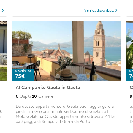
à
Verifica disponibilità
a partire da
a p
75€
7
Al Campanile Gaeta in Gaeta
C
6
Ospiti
10
Camere
9
o
Da questo appartamento di Gaeta puoi raggiungere a
S
00
piedi, in meno di 5 minuti, sia Duomo di Gaeta sia Il
li
a
Molo Gelateria. Questo appartamento si trova a 2,4 km
a
da Spiaggia di Serapo e 17,6 km da Porto ...
D