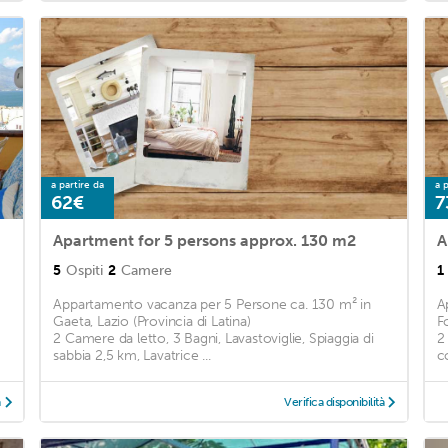
a partire da
a p
62€
7
Apartment for 5 persons approx. 130 m2
A
5
Ospiti
2
Camere
1
Appartamento vacanza per 5 Persone ca. 130 m² in
A
Gaeta, Lazio (Provincia di Latina)
F
2 Camere da letto, 3 Bagni, Lavastoviglie, Spiaggia di
2
sabbia 2,5 km, Lavatrice ...
c
à
Verifica disponibilità