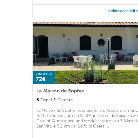
Verifica disponibilit
a partire da
72€
La Maison de Sophie
6
Ospiti
2
Camere
La Maison de Sophie nella periferia di Gaeta è a men
di 10 minuti di auto da Sant'Agostino e da Spiaggia 3
Gradini. Questo bed and breakfast si trova a 3,5 km d
San Vito e 5,2 km da Golfo di Gaeta. ...