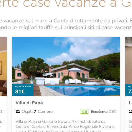
erte case vacanze a G
 vacanze sul mare a Gaeta direttamente da privati. B
do le migliori tariffe sui principali siti di case vaca
a partire da
a p
81€
7
Villa di Papà
L
21
Ospiti
7
Camere
1
41)
Eccellente
(116)
9,8
di
Villa di Papà di Gaeta si trova a 4 minuti di auto da
S
e
Golfo di Gaeta e 6 minuti da Parco Regionale Riviera di
G
Ulisse. Questa guest house si trova a 3,5 km da
S