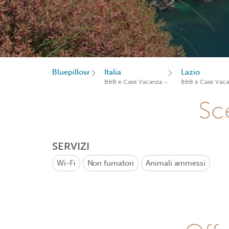
Bluepillow
Italia
Lazio
B&B e Case Vacanza
B&B e Case Vac
Sce
SERVIZI
Wi-Fi
Non fumatori
Animali ammessi