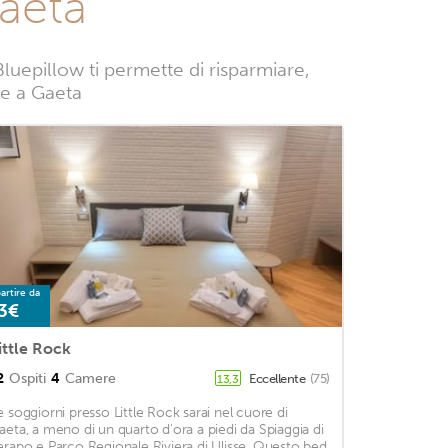
aeta
luepillow ti permette di risparmiare,
nze a Gaeta
artire da
3€
ittle Rock
2
Ospiti
4
Camere
Eccellente
(75)
13,3
e soggiorni presso Little Rock sarai nel cuore di
aeta, a meno di un quarto d'ora a piedi da Spiaggia di
erapo e Parco Regionale Riviera di Ulisse. Questo bed