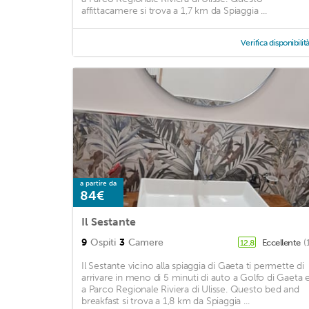
affittacamere si trova a 1,7 km da Spiaggia ...
Verifica disponibilit
a partire da
84€
Il Sestante
9
Ospiti
3
Camere
Eccellente
(
12,8
Il Sestante vicino alla spiaggia di Gaeta ti permette di
arrivare in meno di 5 minuti di auto a Golfo di Gaeta 
a Parco Regionale Riviera di Ulisse. Questo bed and
breakfast si trova a 1,8 km da Spiaggia ...