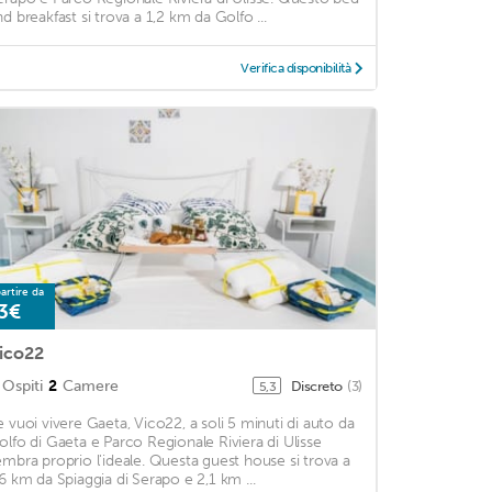
nd breakfast si trova a 1,2 km da Golfo ...
Verifica disponibilità
artire da
3€
ico22
Ospiti
2
Camere
Discreto
(3)
5,3
e vuoi vivere Gaeta, Vico22, a soli 5 minuti di auto da
olfo di Gaeta e Parco Regionale Riviera di Ulisse
embra proprio l'ideale. Questa guest house si trova a
,6 km da Spiaggia di Serapo e 2,1 km ...