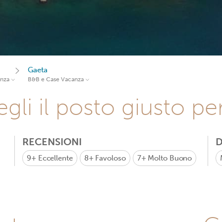
Gaeta
anza
B&B e Case Vacanza
gli il posto giusto pe
RECENSIONI
D
9+
Eccellente
8+
Favoloso
7+
Molto Buono