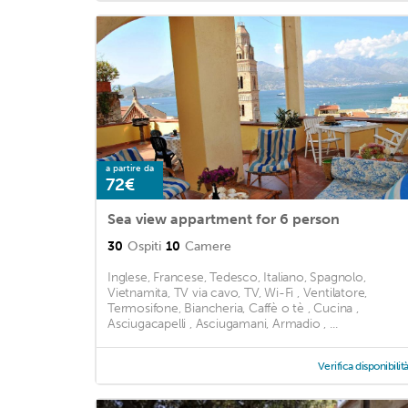
a partire da
72€
Sea view appartment for 6 person
30
Ospiti
10
Camere
Inglese, Francese, Tedesco, Italiano, Spagnolo,
Vietnamita, TV via cavo, TV, Wi-Fi , Ventilatore,
Termosifone, Biancheria, Caffè o tè , Cucina ,
Asciugacapelli , Asciugamani, Armadio , ...
Verifica disponibilit