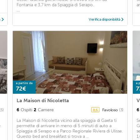
Fontania e 3,7 km da Spiaggia di Serapo.
a
...
à
Verifica disponibilità
a partire da
a p
72€
7
La Maison di Nicoletta
V
6
Ospiti
2
Camere
6
15)
Favoloso
(3)
8,6
La Maison di Nicoletta vicino alla spiaggia di Gaeta ti
S
e
permette di arrivare in meno di 5 minuti di auto a
G
Spiaggia di Serapo e a Parco Regionale Riviera di Ulisse.
s
Questo bed and breakfast si trova a ...
1