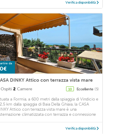
Verifica disponibilità
artire da
0€
ASA DINKY Attico con terrazza vista mare
Ospiti
2
Camere
Eccellente
(5)
10
ituata a Formia, a 600 metri dalla spiaggia di Vindicio e
 2,5 km dalla spiaggia di Baia Della Ghiaia, la CASA
INKY Attico con terrazza vista mare è una
istemazione climatizzata con terrazza e connessione
Verifica disponibilità