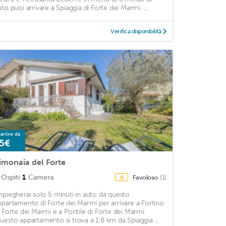
uto puoi arrivare a Spiaggia di Forte dei Marmi. ...
Verifica disponibilità
artire da
5€
imonaia del Forte
Ospiti
1
Camera
Favoloso
(1)
8
mpiegherai solo 5 minuti in auto da questo
ppartamento di Forte dei Marmi per arrivare a Fortino
i Forte dei Marmi e a Pontile di Forte dei Marmi.
uesto appartamento si trova a 1,8 km da Spiaggia ...