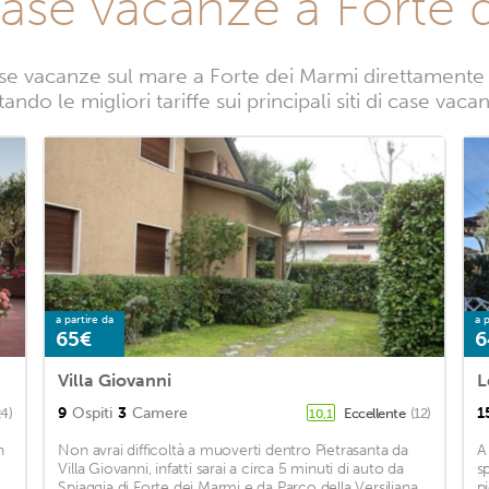
case vacanze a Forte 
se vacanze sul mare a Forte dei Marmi direttamente da
ando le migliori tariffe sui principali siti di case vac
a partire da
a p
65€
6
Villa Giovanni
L
9
Ospiti
3
Camere
1
24)
Eccellente
(12)
10,1
n
Non avrai difficoltà a muoverti dentro Pietrasanta da
A
Villa Giovanni, infatti sarai a circa 5 minuti di auto da
s
Spiaggia di Forte dei Marmi e da Parco della Versiliana.
p