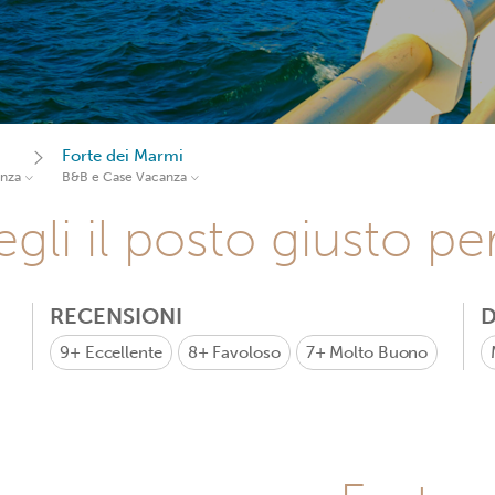
Forte dei Marmi
anza
B&B e Case Vacanza
gli il posto giusto pe
RECENSIONI
D
9+
Eccellente
8+
Favoloso
7+
Molto Buono