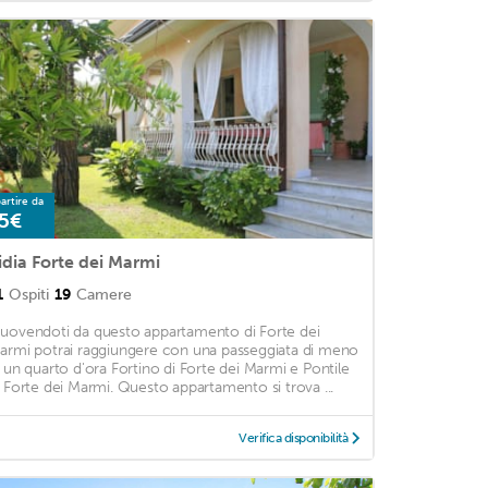
artire da
5€
idia Forte dei Marmi
1
Ospiti
19
Camere
uovendoti da questo appartamento di Forte dei
armi potrai raggiungere con una passeggiata di meno
i un quarto d'ora Fortino di Forte dei Marmi e Pontile
i Forte dei Marmi. Questo appartamento si trova ...
Verifica disponibilità