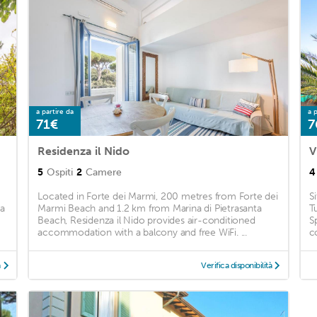
a partire da
a p
71€
7
Residenza il Nido
V
5
Ospiti
2
Camere
4
Located in Forte dei Marmi, 200 metres from Forte dei
S
la
Marmi Beach and 1.2 km from Marina di Pietrasanta
T
Beach, Residenza il Nido provides air-conditioned
Sp
accommodation with a balcony and free WiFi. ...
c
à
Verifica disponibilità