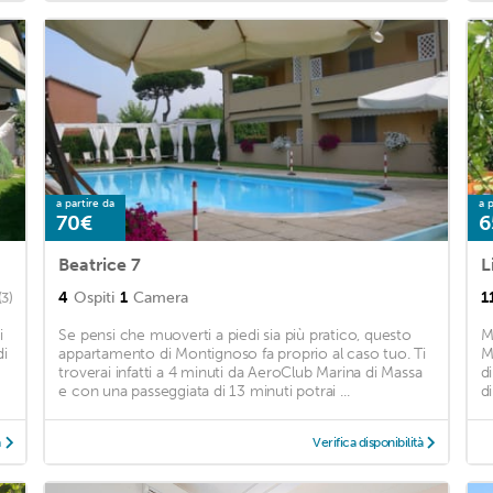
a partire da
a p
70€
6
Beatrice 7
L
4
Ospiti
1
Camera
1
(3)
i
Se pensi che muoverti a piedi sia più pratico, questo
M
di
appartamento di Montignoso fa proprio al caso tuo. Ti
M
troverai infatti a 4 minuti da AeroClub Marina di Massa
d
e con una passeggiata di 13 minuti potrai ...
d
à
Verifica disponibilità