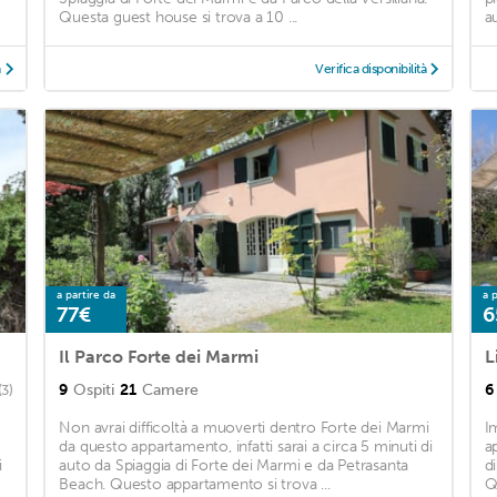
Questa guest house si trova a 10 ...
a
à
Verifica disponibilità
a partire da
a p
77€
6
Il Parco Forte dei Marmi
L
9
Ospiti
21
Camere
6
(3)
Non avrai difficoltà a muoverti dentro Forte dei Marmi
I
da questo appartamento, infatti sarai a circa 5 minuti di
a
i
auto da Spiaggia di Forte dei Marmi e da Petrasanta
d
Beach. Questo appartamento si trova ...
Q