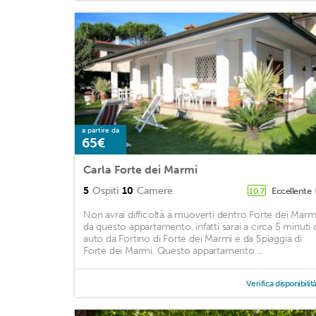
a partire da
65€
Carla Forte dei Marmi
5
Ospiti
10
Camere
Eccellente
10,7
Non avrai difficoltà a muoverti dentro Forte dei Marm
da questo appartamento, infatti sarai a circa 5 minuti 
auto da Fortino di Forte dei Marmi e da Spiaggia di
Forte dei Marmi. Questo appartamento ...
Verifica disponibilit