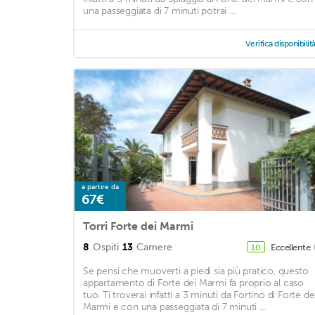
una passeggiata di 7 minuti potrai ...
Verifica disponibilit
a partire da
67€
Torri Forte dei Marmi
8
Ospiti
13
Camere
Eccellente
10
Se pensi che muoverti a piedi sia più pratico, questo
appartamento di Forte dei Marmi fa proprio al caso
tuo. Ti troverai infatti a 3 minuti da Fortino di Forte de
Marmi e con una passeggiata di 7 minuti ...