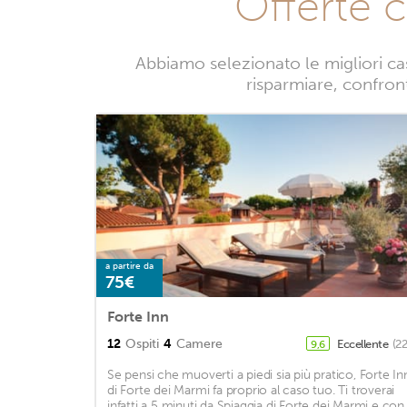
Offerte 
Abbiamo selezionato le migliori ca
risparmiare, confront
a partire da
75€
Forte Inn
12
Ospiti
4
Camere
Eccellente
(2
9,6
Se pensi che muoverti a piedi sia più pratico, Forte In
di Forte dei Marmi fa proprio al caso tuo. Ti troverai
infatti a 5 minuti da Spiaggia di Forte dei Marmi e con