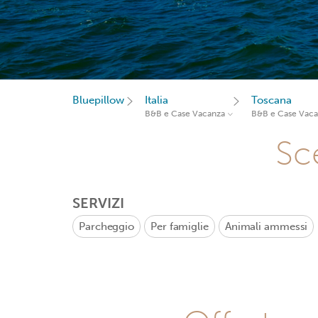
Bluepillow
Italia
Toscana
B&B e Case Vacanza
B&B e Case Vac
Sce
SERVIZI
Parcheggio
Per famiglie
Animali ammessi