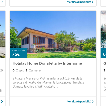
à
Verifica disponibilità
a partire da
a p
76€
6
Holiday Home Donatella by Interhome
G
6
Ospiti
3
Camere
3
(2)
Situata a Marina di Pietrasanta, a soli 1,9 km dalla
S
spiaggia di Forte dei Marmi, la Locazione Turistica
a
Donatella offre il WiFi gratuito. ...
tu
di
M
à
Verifica disponibilità