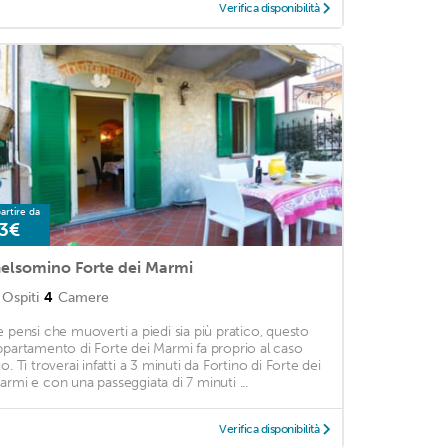
Verifica disponibilità
artire da
3€
elsomino Forte dei Marmi
Ospiti
4
Camere
e pensi che muoverti a piedi sia più pratico, questo
ppartamento di Forte dei Marmi fa proprio al caso
o. Ti troverai infatti a 3 minuti da Fortino di Forte dei
armi e con una passeggiata di 7 minuti ...
Verifica disponibilità