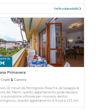
Verifica disponibilità
artire da
9€
asa Primavera
Ospiti
1
Camera
 soli 10 minuti da Montignoso Beach e da Spiaggia di
orte dei Marmi, questo appartamento gode davvero
i una posizione ottimale per muoversi dentro
ontignoso. Questo appartamento si trova a 13,5 km