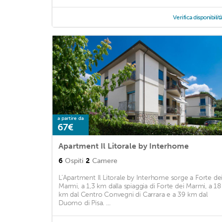
Verifica disponibilit
a partire da
67€
Apartment Il Litorale by Interhome
6
Ospiti
2
Camere
L’Apartment Il Litorale by Interhome sorge a Forte de
Marmi, a 1,3 km dalla spiaggia di Forte dei Marmi, a 18
km dal Centro Convegni di Carrara e a 39 km dal
Duomo di Pisa. ...