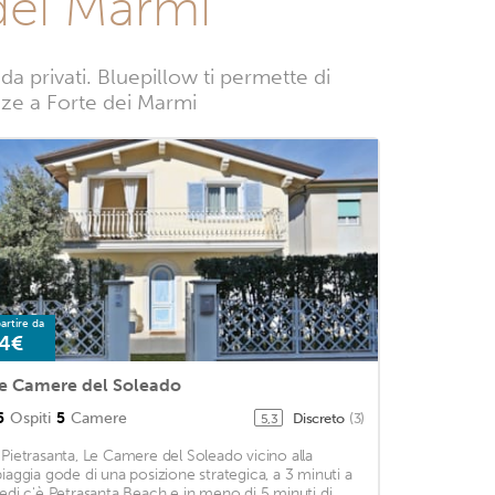
dei Marmi
 privati. Bluepillow ti permette di
anze a Forte dei Marmi
artire da
4€
e Camere del Soleado
5
Ospiti
5
Camere
Discreto
(3)
5,3
 Pietrasanta, Le Camere del Soleado vicino alla
piaggia gode di una posizione strategica, a 3 minuti a
iedi c'è Petrasanta Beach e in meno di 5 minuti di