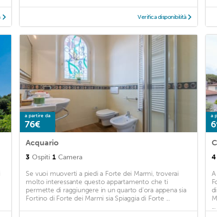
à
Verifica disponibilità
a partire da
a p
76€
6
Acquario
C
3
Ospiti
1
Camera
4
i
Se vuoi muoverti a piedi a Forte dei Marmi, troverai
A
molto interessante questo appartamento che ti
F
permette di raggiungere in un quarto d'ora appena sia
d
Fortino di Forte dei Marmi sia Spiaggia di Forte ...
M
...