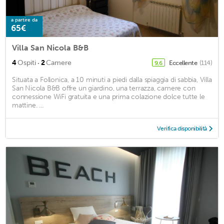
a partire da
65€
Villa San Nicola B&B
·
4
Ospiti
2
Camere
Eccellente
(114)
9,6
Situata a Follonica, a 10 minuti a piedi dalla spiaggia di sabbia, Villa
San Nicola B&B offre un giardino, una terrazza, camere con
connessione WiFi gratuita e una prima colazione dolce tutte le
mattine. ...
Verifica disponibilità