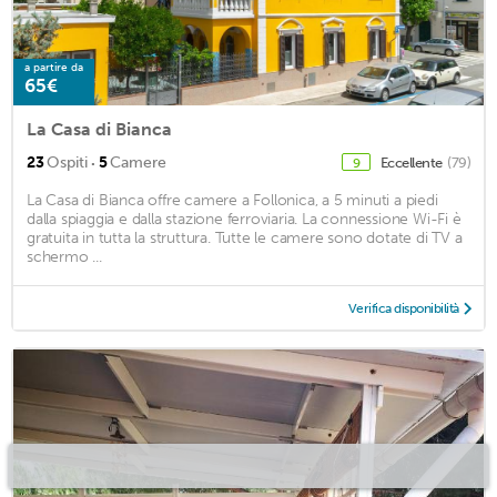
a partire da
65€
La Casa di Bianca
·
23
Ospiti
5
Camere
Eccellente
(79)
9
La Casa di Bianca offre camere a Follonica, a 5 minuti a piedi
dalla spiaggia e dalla stazione ferroviaria. La connessione Wi-Fi è
gratuita in tutta la struttura. Tutte le camere sono dotate di TV a
schermo ...
Verifica disponibilità