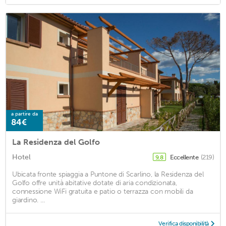
a partire da
84€
La Residenza del Golfo
Hotel
Eccellente
(219)
9,8
Ubicata fronte spiaggia a Puntone di Scarlino, la Residenza del
Golfo offre unità abitative dotate di aria condizionata,
connessione WiFi gratuita e patio o terrazza con mobili da
giardino. ...
Verifica disponibilità