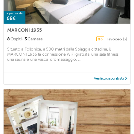
a partire da
68€
MARCONI 1935
·
8
Ospiti
3
Camere
Favoloso
(3)
8,6
Situato a Follonica, a 500 metri dalla Spiaggia cittadina, il
MARCONI 1935 la connessione WiFi gratuita, una sala fitness,
una sauna e una vasca idromassaggio. ...
Verifica disponibilità