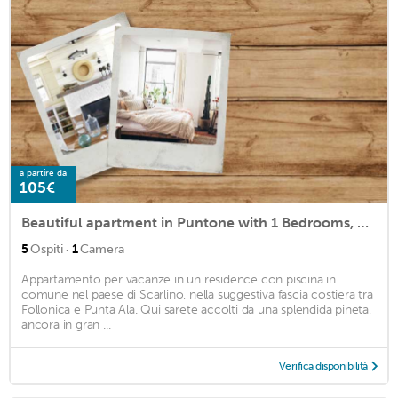
a partire da
105€
Beautiful apartment in Puntone with 1 Bedrooms, WiFi and Outdoor swimming pool
·
5
Ospiti
1
Camera
Appartamento per vacanze in un residence con piscina in
comune nel paese di Scarlino, nella suggestiva fascia costiera tra
Follonica e Punta Ala. Qui sarete accolti da una splendida pineta,
ancora in gran ...
Verifica disponibilità