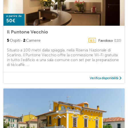
a partire da
50€
Il Puntone Vecchio
·
5
Ospiti
2
Camere
Favoloso
(110)
8,5
Situato a 100 metri dalla spiaggia, nella Riserva Nazionale di
Scarlino, il Puntone Vecchio offre la connessione Wi-Fi gratuita
in tutto l'edificio e una sala comune con set per la preparazione
di tè/caffè. ...
Verifica disponibilità