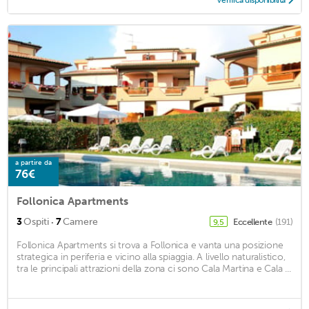
a partire da
76€
Follonica Apartments
·
3
Ospiti
7
Camere
Eccellente
(191)
9,5
Follonica Apartments si trova a Follonica e vanta una posizione
strategica in periferia e vicino alla spiaggia. A livello naturalistico,
tra le principali attrazioni della zona ci sono Cala Martina e Cala ...