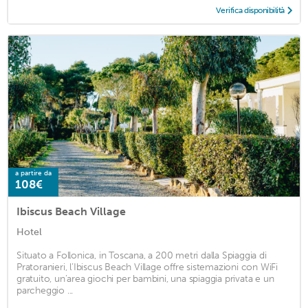
Verifica disponibilità
a partire da
108€
Ibiscus Beach Village
Hotel
Situato a Follonica, in Toscana, a 200 metri dalla Spiaggia di
Pratoranieri, l’Ibiscus Beach Village offre sistemazioni con WiFi
gratuito, un’area giochi per bambini, una spiaggia privata e un
parcheggio ...