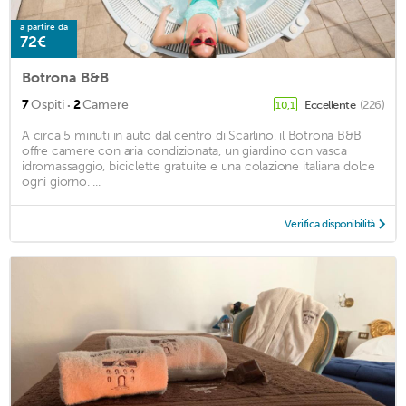
a partire da
72€
Botrona B&B
·
7
Ospiti
2
Camere
Eccellente
(226)
10,1
A circa 5 minuti in auto dal centro di Scarlino, il Botrona B&B
offre camere con aria condizionata, un giardino con vasca
idromassaggio, biciclette gratuite e una colazione italiana dolce
ogni giorno. ...
Verifica disponibilità