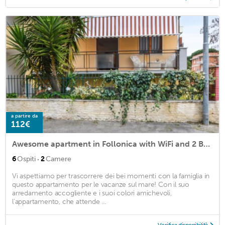
a partire da
112€
Awesome apartment in Follonica with WiFi and 2 Bedrooms
·
6
Ospiti
2
Camere
Vi aspettiamo per trascorrere dei bei momenti con la famiglia in
questo appartamento per le vacanze sul mare! Con il suo
arredamento accogliente e i suoi colori amichevoli,
l'appartamento, che attende ...
Verifica disponibilità