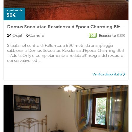
a partire da
50€
Domus Socolatae Residenza d'Epoca Charming B&B - Adults Only
·
14
Ospiti
6
Camere
Eccellente
(189)
10,1
Situata nel centro di Follonica, a 500 metri da una spiaggia
sabbiosa, la Domus Socolatae Residenza d'Epoca Charming B&B
- Adults Only è completamente arredata all'insegna del restauro
conservativo, ed ...
Verifica disponibilità