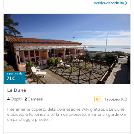
Verifica disponibilità
a partire da
71€
Le Dune
·
4
Ospiti
2
Camere
Favoloso
(61)
8,7
Interamente coperto dalla connessione WiFi gratuita, il Le Dune
è ubicato a Follonica, a 37 km da Grosseto, e vanta un giardino e
un parcheggio privato. ...