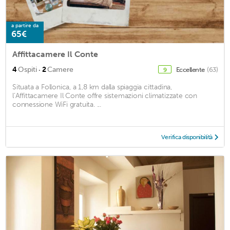
a partire da
65€
Affittacamere Il Conte
·
4
Ospiti
2
Camere
Eccellente
(63)
9
Situata a Follonica, a 1,8 km dalla spiaggia cittadina,
l’Affittacamere Il Conte offre sistemazioni climatizzate con
connessione WiFi gratuita. ...
Verifica disponibilità