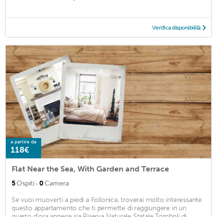
Verifica disponibilità
a partire da
118€
Flat Near the Sea, With Garden and Terrace
·
5
Ospiti
0
Camera
Se vuoi muoverti a piedi a Follonica, troverai molto interessante
questo appartamento che ti permette di raggiungere in un
quarto d'ora appena sia Riserva Naturale Statale Tomboli di