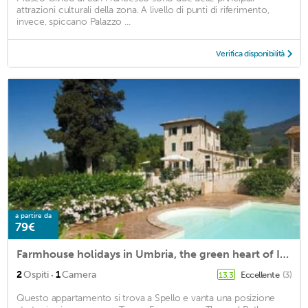
attrazioni culturali della zona. A livello di punti di riferimento,
invece, spiccano Palazzo ...
Verifica disponibilità
a partire da
79€
Farmhouse holidays in Umbria, the green heart of Italy, amongst art and nature.
·
2
Ospiti
1
Camera
Eccellente
(3)
13,3
Questo appartamento si trova a Spello e vanta una posizione