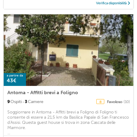
Verifica disponibilità
a partire da
43€
Antoma - Affitti brevi a Foligno
·
9
Ospiti
3
Camere
Favoloso
(10)
8
Soggiornare in Antoma - Affitti brevi a Foligno di Foligno ti
consente di essere a 21,5 km da Basilica Papale di San Francesco
d'Assisi. Questa guest house si trova in zona Cascata delle
Marmore.
...