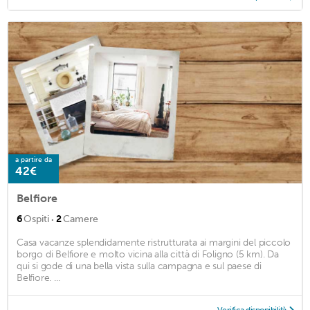
a partire da
42€
Belfiore
·
6
Ospiti
2
Camere
Casa vacanze splendidamente ristrutturata ai margini del piccolo
borgo di Belfiore e molto vicina alla città di Foligno (5 km). Da
qui si gode di una bella vista sulla campagna e sul paese di
Belfiore. ...