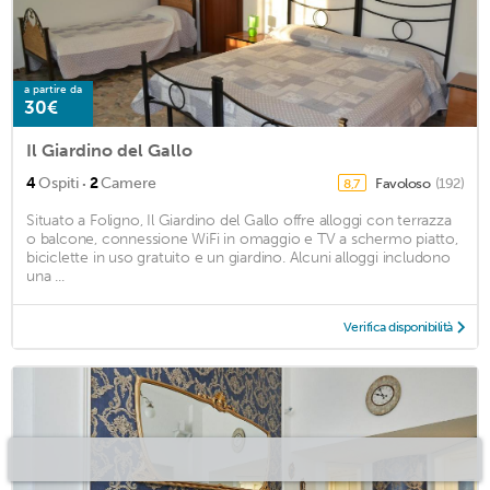
a partire da
30€
Il Giardino del Gallo
·
4
Ospiti
2
Camere
Favoloso
(192)
8,7
Situato a Foligno, Il Giardino del Gallo offre alloggi con terrazza
o balcone, connessione WiFi in omaggio e TV a schermo piatto,
biciclette in uso gratuito e un giardino. Alcuni alloggi includono
una ...
Verifica disponibilità