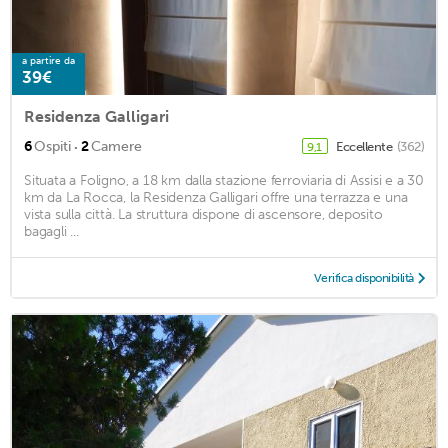
a partire da
39€
Residenza Galligari
·
6
Ospiti
2
Camere
Eccellente
(362)
9,1
Situata a Foligno, a 18 km dalla stazione ferroviaria di Assisi e a 30
km da La Rocca, la Residenza Galligari offre una terrazza e una
vista sulla città. La struttura dispone di ascensore, deposito
bagagli ...
Verifica disponibilità