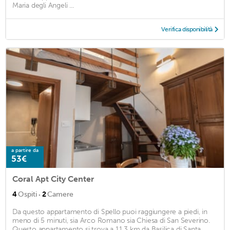
Maria degli Angeli ...
Verifica disponibilità
a partire da
53€
Coral Apt City Center
·
4
Ospiti
2
Camere
Da questo appartamento di Spello puoi raggiungere a piedi, in
meno di 5 minuti, sia Arco Romano sia Chiesa di San Severino.
Questo appartamento si trova a 11,3 km da Basilica di Santa