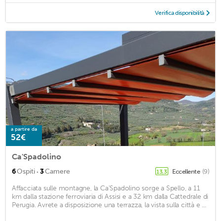
Verifica disponibilità
a partire da
52€
Ca'Spadolino
·
6
Ospiti
3
Camere
Eccellente
(9)
13,3
Affacciata sulle montagne, la Ca'Spadolino sorge a Spello, a 11
km dalla stazione ferroviaria di Assisi e a 32 km dalla Cattedrale di
Perugia. Avrete a disposizione una terrazza, la vista sulla città e ...