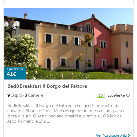
a partire da
41€
Bed&Breakfast Il Borgo del Fattore
·
9
Ospiti
3
Camere
Eccellente
(1)
10
Bed&Breakfast Il Borgo del Fattore a Foligno ti permette di
arrivare a Shona e Santa Maria Maggiore in meno di un quarto
d'ora di auto. Questo bed and breakfast si trova a 10,9 km da
Arco Romano e 17,9 ...
Verifica disponibilità