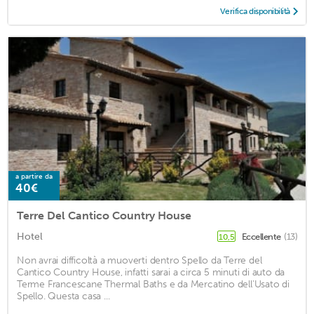
Verifica disponibilità
a partire da
40€
Terre Del Cantico Country House
Hotel
Eccellente
(13)
10,5
Non avrai difficoltà a muoverti dentro Spello da Terre del
Cantico Country House, infatti sarai a circa 5 minuti di auto da
Terme Francescane Thermal Baths e da Mercatino dell'Usato di
Spello. Questa casa ...