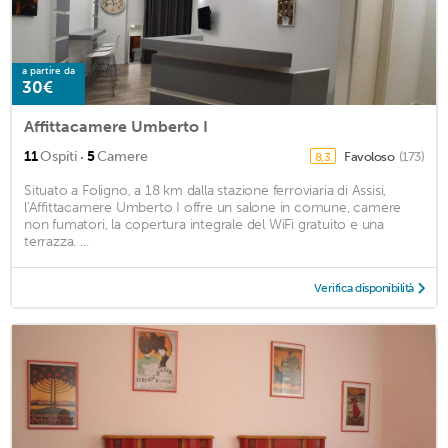
a partire da
30€
Affittacamere Umberto I
·
11
Ospiti
5
Camere
Favoloso
(173)
8,3
Situato a Foligno, a 18 km dalla stazione ferroviaria di Assisi,
l'Affittacamere Umberto I offre un salone in comune, camere
non fumatori, la copertura integrale del WiFi gratuito e una
terrazza. ...
Verifica disponibilità