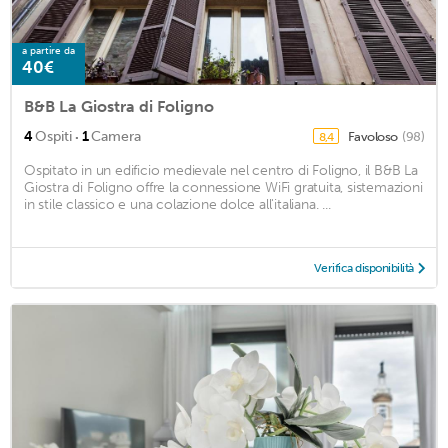
a partire da
40€
B&B La Giostra di Foligno
·
4
Ospiti
1
Camera
Favoloso
(98)
8,4
Ospitato in un edificio medievale nel centro di Foligno, il B&B La
Giostra di Foligno offre la connessione WiFi gratuita, sistemazioni
in stile classico e una colazione dolce all'italiana. ...
Verifica disponibilità