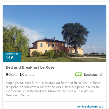
a partire da
44€
Bed and Breakfast Le Rose
·
6
Ospiti
2
Camere
Eccellente
(15)
13,3
Impiegherai solo 5 minuti in auto da Bed and Breakfast Le Rose
di Spello per arrivare a Mercatino dell'Usato di Spello e a Porta
Consolare. Questo bed and breakfast si trova a 13,4 km da
Basilica di Santa ...
Verifica disponibilità