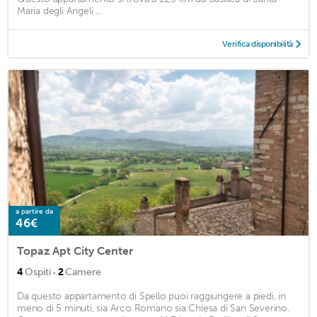
Maria degli Angeli ...
Verifica disponibilità
a partire da
46€
Topaz Apt City Center
·
4
Ospiti
2
Camere
Da questo appartamento di Spello puoi raggiungere a piedi, in
meno di 5 minuti, sia Arco Romano sia Chiesa di San Severino.