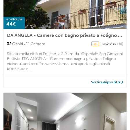
a partire da
44€
DA ANGELA - Camere con bagno privato a Foligno vicino al centro
·
32
Ospiti
11
Camere
Favoloso
(10)
8
Situato nella città di Foligno, a 2,9 km dall'Ospedale San Giovanni
Battista, l'DA ANGELA - Camere con bagno privato a Foligno
vicino al centro offre varie sistemazioni aperte agli animali
domestici e ...
Verifica disponibilità