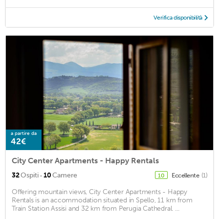
Verifica disponibilità
a partire da
42€
City Center Apartments - Happy Rentals
·
32
Ospiti
10
Camere
Eccellente
(1)
10
Offering mountain views, City Center Apartments - Happy
Rentals is an accommodation situated in Spello, 11 km from
Train Station Assisi and 32 km from Perugia Cathedral. ...