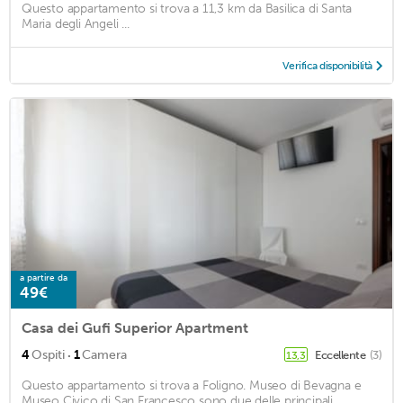
Questo appartamento si trova a 11,3 km da Basilica di Santa
Maria degli Angeli ...
Verifica disponibilità
a partire da
49€
Casa dei Gufi Superior Apartment
·
4
Ospiti
1
Camera
Eccellente
(3)
13,3
Questo appartamento si trova a Foligno. Museo di Bevagna e
Museo Civico di San Francesco sono due delle principali