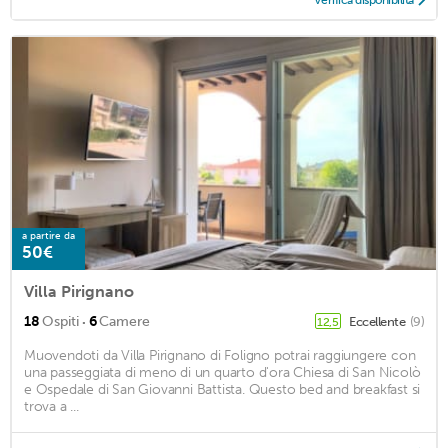
Verifica disponibilità
a partire da
50€
Villa Pirignano
·
18
Ospiti
6
Camere
Eccellente
(9)
12,5
Muovendoti da Villa Pirignano di Foligno potrai raggiungere con
una passeggiata di meno di un quarto d'ora Chiesa di San Nicolò
e Ospedale di San Giovanni Battista. Questo bed and breakfast si
trova a ...