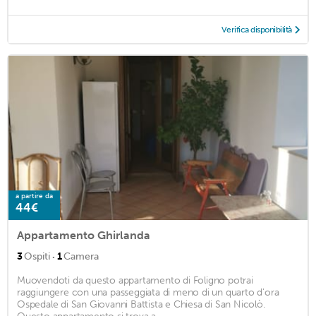
Verifica disponibilità
a partire da
44€
Appartamento Ghirlanda
·
3
Ospiti
1
Camera
Muovendoti da questo appartamento di Foligno potrai
raggiungere con una passeggiata di meno di un quarto d'ora
Ospedale di San Giovanni Battista e Chiesa di San Nicolò.