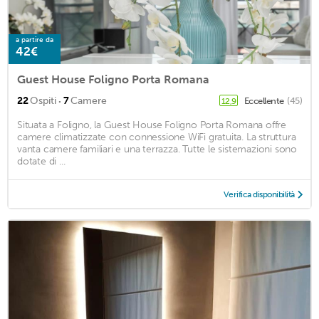
a partire da
42€
Guest House Foligno Porta Romana
·
22
Ospiti
7
Camere
Eccellente
(45)
12,9
Situata a Foligno, la Guest House Foligno Porta Romana offre
camere climatizzate con connessione WiFi gratuita. La struttura
vanta camere familiari e una terrazza. Tutte le sistemazioni sono
dotate di ...
Verifica disponibilità