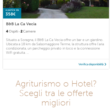
a partire da
358€
B&B La Ca Vecia
·
4
Ospiti
2
Camere
Situato a Soragna, il B&B La Ca Vecia offre un bar e un giardino.
Ubicata a 18 km da Salsomaggiore Terme, la struttura offre l'aria
condizionata, un parcheggio privato in loco e la connessione
WiFi gratuita. ...
Verifica disponibilità
Agriturismo o Hotel?
Scegli tra le offerte
migliori