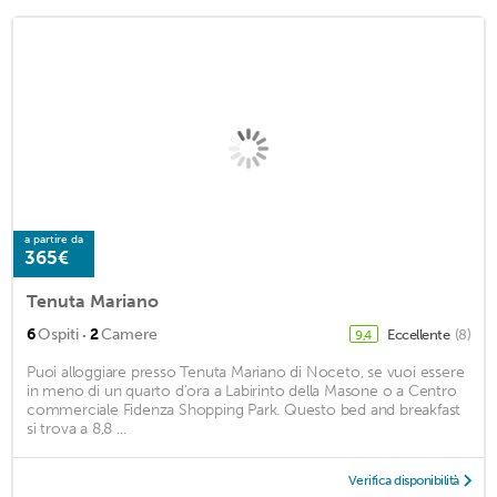
a partire da
365€
Tenuta Mariano
·
6
Ospiti
2
Camere
Eccellente
(8)
9,4
Puoi alloggiare presso Tenuta Mariano di Noceto, se vuoi essere
in meno di un quarto d'ora a Labirinto della Masone o a Centro
commerciale Fidenza Shopping Park. Questo bed and breakfast
si trova a 8,8 ...
Verifica disponibilità