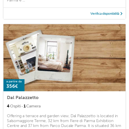
Parma e ...
Verifica disponibilità
a partire da
356€
Dal Palazzetto
·
4
Ospiti
1
Camera
Offering a terrace and garden view, Dal Palazzetto is located in
Salsomaggiore Terme, 32 km from Fiere di Parma Exhibition
Centre and 37 km from Parco Ducale Parma. It is situated 36 km