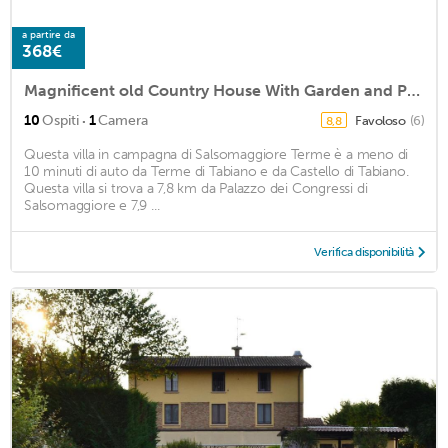
a partire da
368€
Magnificent old Country House With Garden and Private Pool, With Wifi
·
10
Ospiti
1
Camera
Favoloso
(6)
8,8
Questa villa in campagna di Salsomaggiore Terme è a meno di
10 minuti di auto da Terme di Tabiano e da Castello di Tabiano.
Questa villa si trova a 7,8 km da Palazzo dei Congressi di
Salsomaggiore e 7,9 ...
Verifica disponibilità