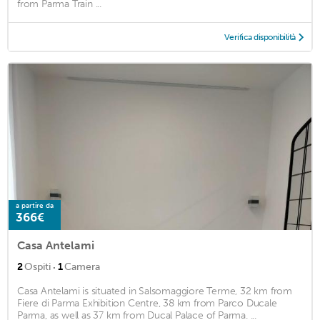
from Parma Train ...
Verifica disponibilità
a partire da
366€
Casa Antelami
·
2
Ospiti
1
Camera
Casa Antelami is situated in Salsomaggiore Terme, 32 km from
Fiere di Parma Exhibition Centre, 38 km from Parco Ducale
Parma, as well as 37 km from Ducal Palace of Parma. ...