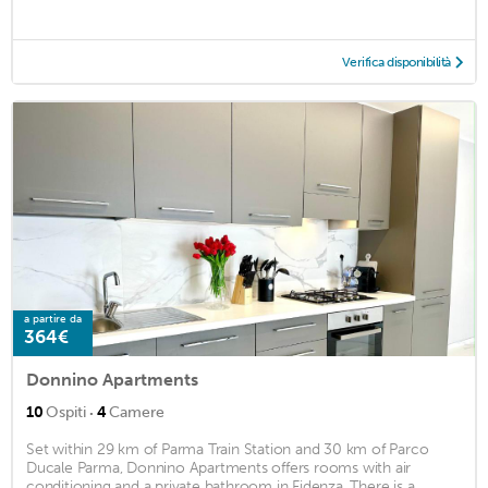
Verifica disponibilità
a partire da
364€
Donnino Apartments
·
10
Ospiti
4
Camere
Set within 29 km of Parma Train Station and 30 km of Parco
Ducale Parma, Donnino Apartments offers rooms with air
conditioning and a private bathroom in Fidenza. There is a