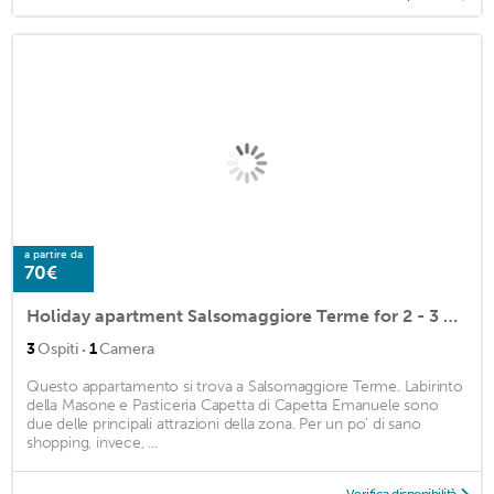
a partire da
70€
Holiday apartment Salsomaggiore Terme for 2 - 3 persons with 1 bedroom - Holiday apartment
·
3
Ospiti
1
Camera
Questo appartamento si trova a Salsomaggiore Terme. Labirinto
della Masone e Pasticeria Capetta di Capetta Emanuele sono
due delle principali attrazioni della zona. Per un po' di sano
shopping, invece, ...