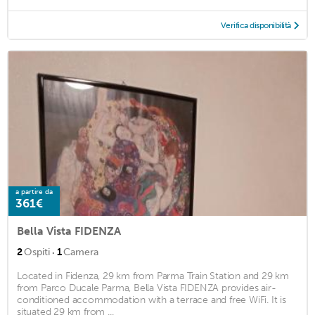
Verifica disponibilità
a partire da
361€
Bella Vista FIDENZA
·
2
Ospiti
1
Camera
Located in Fidenza, 29 km from Parma Train Station and 29 km
from Parco Ducale Parma, Bella Vista FIDENZA provides air-
conditioned accommodation with a terrace and free WiFi. It is
situated 29 km from ...