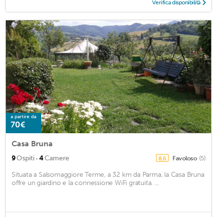
Verifica disponibilità
a partire da
70€
Casa Bruna
·
9
Ospiti
4
Camere
Favoloso
(5)
8,6
Situata a Salsomaggiore Terme, a 32 km da Parma, la Casa Bruna
offre un giardino e la connessione WiFi gratuita. ...