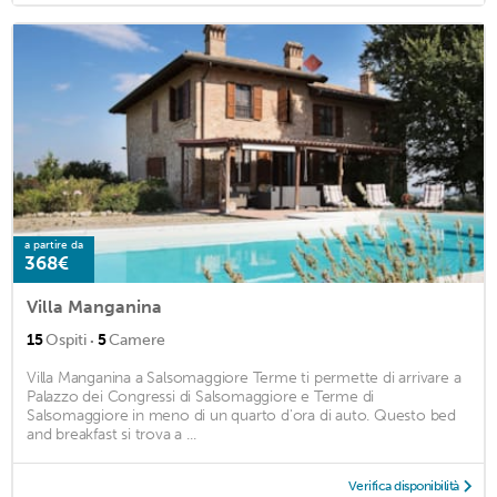
a partire da
368€
Villa Manganina
·
15
Ospiti
5
Camere
Villa Manganina a Salsomaggiore Terme ti permette di arrivare a
Palazzo dei Congressi di Salsomaggiore e Terme di
Salsomaggiore in meno di un quarto d'ora di auto. Questo bed
and breakfast si trova a ...
Verifica disponibilità