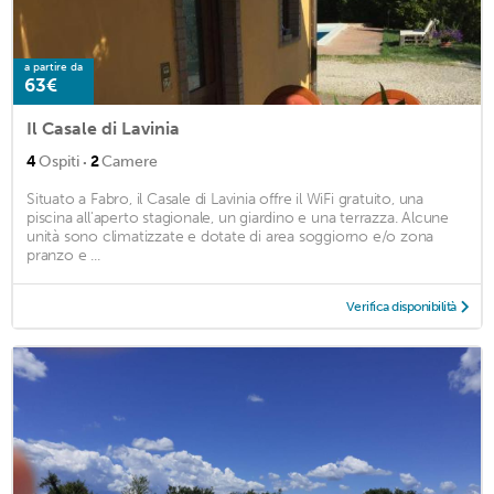
a partire da
63€
Il Casale di Lavinia
·
4
Ospiti
2
Camere
Situato a Fabro, il Casale di Lavinia offre il WiFi gratuito, una
piscina all'aperto stagionale, un giardino e una terrazza. Alcune
unità sono climatizzate e dotate di area soggiorno e/o zona
pranzo e ...
Verifica disponibilità