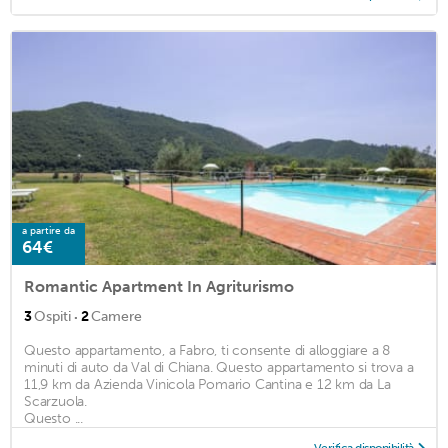
a partire da
64€
Romantic Apartment In Agriturismo
·
3
Ospiti
2
Camere
Questo appartamento, a Fabro, ti consente di alloggiare a 8
minuti di auto da Val di Chiana. Questo appartamento si trova a
11,9 km da Azienda Vinicola Pomario Cantina e 12 km da La
Scarzuola.
Questo ...