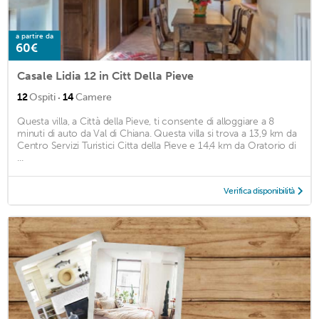
a partire da
60€
Casale Lidia 12 in Citt Della Pieve
·
12
Ospiti
14
Camere
Questa villa, a Città della Pieve, ti consente di alloggiare a 8
minuti di auto da Val di Chiana. Questa villa si trova a 13,9 km da
Centro Servizi Turistici Citta della Pieve e 14,4 km da Oratorio di
...
Verifica disponibilità