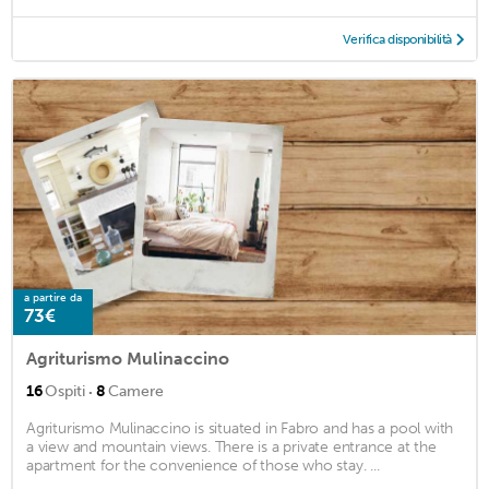
Verifica disponibilità
a partire da
73€
Agriturismo Mulinaccino
·
16
Ospiti
8
Camere
Agriturismo Mulinaccino is situated in Fabro and has a pool with
a view and mountain views. There is a private entrance at the
apartment for the convenience of those who stay. ...