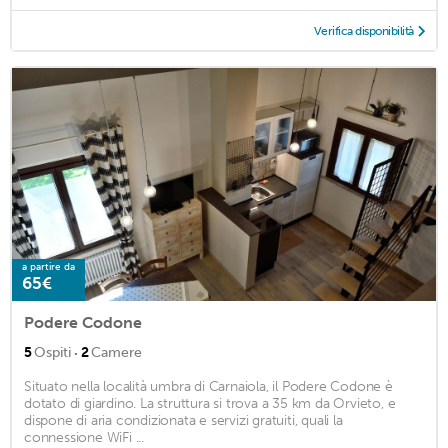
Verifica disponibilità
a partire da
65€
Podere Codone
·
5
Ospiti
2
Camere
Situato nella località umbra di Carnaiola, il Podere Codone è
dotato di giardino. La struttura si trova a 35 km da Orvieto, e
dispone di aria condizionata e servizi gratuiti, quali la
connessione WiFi ...