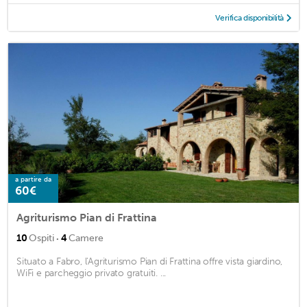
Verifica disponibilità
a partire da
60€
Agriturismo Pian di Frattina
·
10
Ospiti
4
Camere
Situato a Fabro, l'Agriturismo Pian di Frattina offre vista giardino,
WiFi e parcheggio privato gratuiti. ...