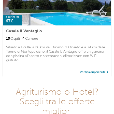
a partire da
67€
Casale Il Ventaglio
·
13
Ospiti
4
Camere
Situato a Ficulle, a 26 km dal Duomo di Orvieto e a 39 km dalle
Terme di Montepulciano, il Casale Il Ventaglio offre un giardino
con piscina all'aperto e sistemazioni climatizzate con WiFi
gratuito. ...
Verifica disponibilità
Agriturismo o Hotel?
Scegli tra le offerte
migliori