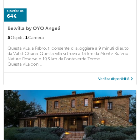
a partire da
64€
Belvilla by OYO Angeli
·
5
Ospiti
1
Camera
Questa villa, a Fabro, ti consente di alloggiare a 9 minuti di auto
da Val di Chiana. Questa villa si trova a 13 km da Monte Rufeno
Nature Reserve e 19,3 km da Fonteverde Terme.
Questa villa con ...
Verifica disponibilità