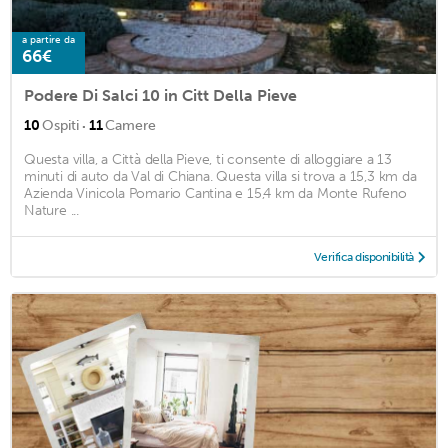
a partire da
66€
Podere Di Salci 10 in Citt Della Pieve
·
10
Ospiti
11
Camere
Questa villa, a Città della Pieve, ti consente di alloggiare a 13
minuti di auto da Val di Chiana. Questa villa si trova a 15,3 km da
Azienda Vinicola Pomario Cantina e 15,4 km da Monte Rufeno
Nature ...
Verifica disponibilità