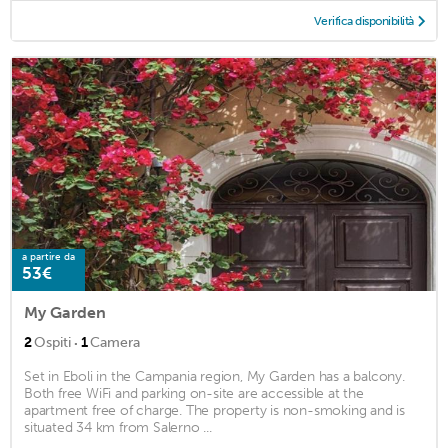
Verifica disponibilità
a partire da
53€
My Garden
·
2
Ospiti
1
Camera
Set in Eboli in the Campania region, My Garden has a balcony.
Both free WiFi and parking on-site are accessible at the
apartment free of charge. The property is non-smoking and is
situated 34 km from Salerno ...