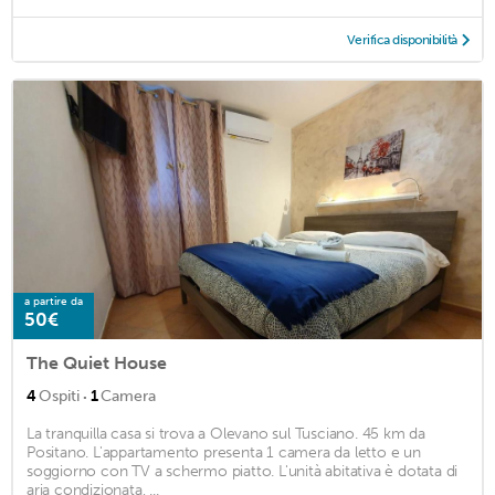
Verifica disponibilità
a partire da
50€
The Quiet House
·
4
Ospiti
1
Camera
La tranquilla casa si trova a Olevano sul Tusciano. 45 km da
Positano. L'appartamento presenta 1 camera da letto e un
soggiorno con TV a schermo piatto. L'unità abitativa è dotata di
aria condizionata, ...