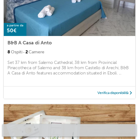
a partire da
50€
B&B A Casa di Anto
·
8
Ospiti
2
Camere
Set 37 km from Salerno Cathedral, 38 km from Provincial
Pinacotheca of Salerno and 38 km from Castello di Arechi, B&B
A Casa di Anto features accommodation situated in Eboli. ...
Verifica disponibilità