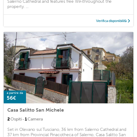
Salerno Cathedral and features free WiFithroughout the
property. ...
Verifica disponibilità
a partire da
56€
Casa Salitto San Michele
·
2
Ospiti
1
Camera
Set in Olevano sul Tusciano, 36 km from Salerno Cathedral and
37 km from Provincial Pinacotheca of Salerno, Casa Salitto San