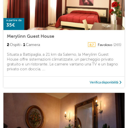
a partire da
35€
Merylinn Guest House
·
2
Ospiti
1
Camera
Favoloso
(265)
8,7
Situata a Battipaglia, a 21 km da Salerno, la Merylinn Guest
House offre sistemazioni climatizzate, un parcheggio privato
gratuito e un ristorante. Le camere vantano una TV e un bagno
privato con doccia, ...
Verifica disponibilità