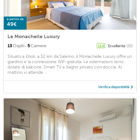
a partire da
49€
Le Monachelle Luxury
·
13
Ospiti
5
Camere
Eccellente
(15)
12,8
Situato a Eboli, a 32 km da Salerno, il Monachelle Luxury offre un
giardino e la connessione WiFi gratuita. Le sistemazioni sono
dotate di balcone, Smart TV e bagno privato con doccia. Al
mattino vi attende ...
Verifica disponibilità