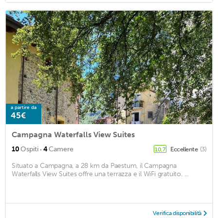
a partire da
45€
Campagna Waterfalls View Suites
·
10
Ospiti
4
Camere
Eccellente
(3)
10,7
Situato a Campagna, a 28 km da Paestum, il Campagna
Waterfalls View Suites offre una terrazza e il WiFi gratuito. ...
Verifica disponibilità