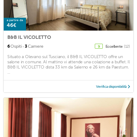
a partire da
46€
B&B IL VICOLETTO
·
6
Ospiti
3
Camere
Eccellente
(12)
9
Situato a Olevano sul Tusciano, il B&B IL VICOLETTO offre un
salone in comune. Al mattino vi attende una colazione a buffet. Il
B&B IL VICOLETTO dista 33 km da Salerno e 26 km da Paestum.
...
Verifica disponibilità