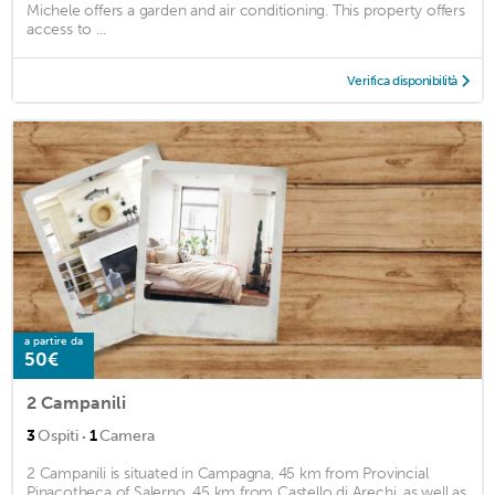
Michele offers a garden and air conditioning. This property offers
access to ...
Verifica disponibilità
a partire da
50€
2 Campanili
·
3
Ospiti
1
Camera
2 Campanili is situated in Campagna, 45 km from Provincial
Pinacotheca of Salerno, 45 km from Castello di Arechi, as well as