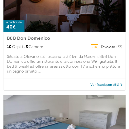
a partire da
40€
B&B Don Domenico
·
10
Ospiti
3
Camere
Favoloso
(37)
8,4
Situato a Olevano sul Tusciano, a 32 km da Maiori, il B&B Don
Domenico offre un ristorante e la connessione WiFi gratuita. Il
bed & breakfast offre un'area salotto con TV a schermo piatto e
un bagno privato ...
Verifica disponibilità