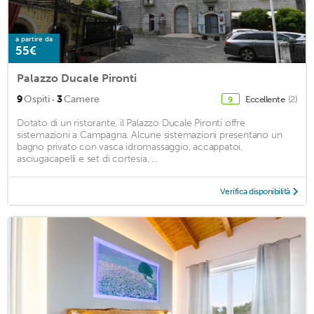
a partire da
55€
Palazzo Ducale Pironti
·
9
Ospiti
3
Camere
Eccellente
(2)
9
Dotato di un ristorante, il Palazzo Ducale Pironti offre
sistemazioni a Campagna. Alcune sistemazioni presentano un
bagno privato con vasca idromassaggio, accappatoi,
asciugacapelli e set di cortesia. ...
Verifica disponibilità