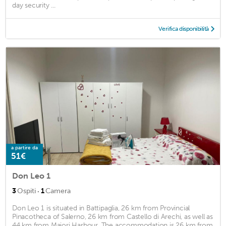
day security ...
Verifica disponibilità
a partire da
51€
Don Leo 1
·
3
Ospiti
1
Camera
Don Leo 1 is situated in Battipaglia, 26 km from Provincial
Pinacotheca of Salerno, 26 km from Castello di Arechi, as well as
44 km from Maiori Harbour. The accommodation is 26 km from