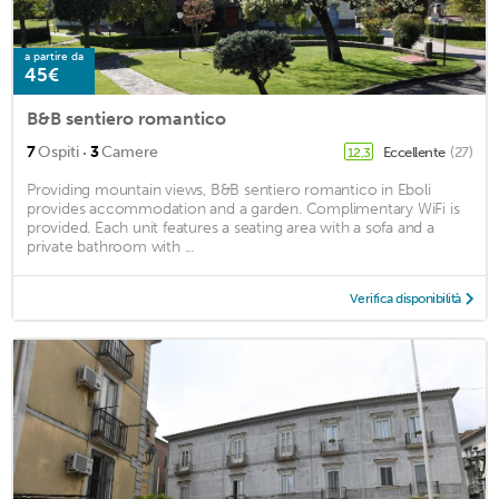
a partire da
45€
B&B sentiero romantico
·
7
Ospiti
3
Camere
Eccellente
(27)
12,3
Providing mountain views, B&B sentiero romantico in Eboli
provides accommodation and a garden. Complimentary WiFi is
provided. Each unit features a seating area with a sofa and a
private bathroom with ...
Verifica disponibilità