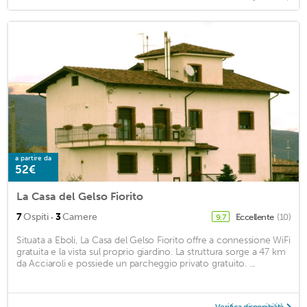
a partire da
52€
La Casa del Gelso Fiorito
·
7
Ospiti
3
Camere
Eccellente
(10)
9,7
Situata a Eboli, La Casa del Gelso Fiorito offre a connessione WiFi
gratuita e la vista sul proprio giardino. La struttura sorge a 47 km
da Acciaroli e possiede un parcheggio privato gratuito. ...