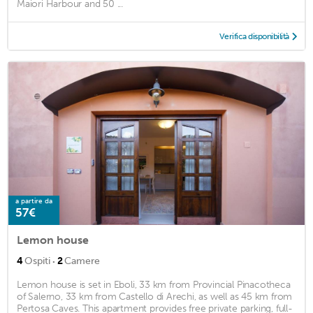
Maiori Harbour and 50 ...
Verifica disponibilità
a partire da
57€
Lemon house
·
4
Ospiti
2
Camere
Lemon house is set in Eboli, 33 km from Provincial Pinacotheca
of Salerno, 33 km from Castello di Arechi, as well as 45 km from
Pertosa Caves. This apartment provides free private parking, full-