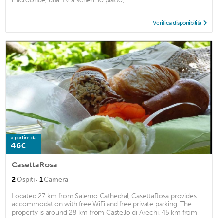
microonde, una TV a schermo piatto, ...
Verifica disponibilità
a partire da
46€
CasettaRosa
·
2
Ospiti
1
Camera
Located 27 km from Salerno Cathedral, CasettaRosa provides
accommodation with free WiFi and free private parking. The
property is around 28 km from Castello di Arechi, 45 km from