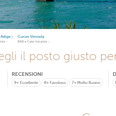
 Adige
Curon Venosta
anza
B&B e Case Vacanza
gli il posto giusto pe
RECENSIONI
D
9+
Eccellente
8+
Favoloso
7+
Molto Buono