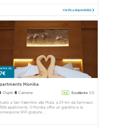
Verifica disponibilità
artire da
7€
partments Monika
5
Ospiti
6
Camere
Eccellente
(15)
9,6
ituato a San Valentino alla Muta, a 24 km da Samnaun,
l B&b apartments. Il Monika offre un giardino e la
onnessione WiFi gratuita. ...