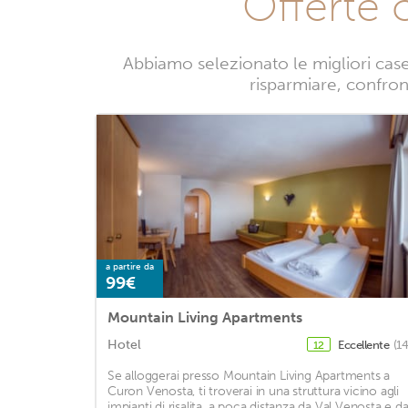
Offerte 
Abbiamo selezionato le migliori cas
risparmiare, confront
a partire da
99€
Mountain Living Apartments
Hotel
Eccellente
(1
12
Se alloggerai presso Mountain Living Apartments a
Curon Venosta, ti troverai in una struttura vicino agli
impianti di risalita, a poca distanza da Val Venosta e d