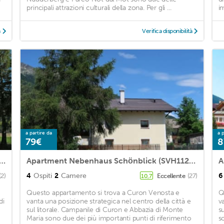
principali attrazioni culturali della zona. Per gli ...
i
à
Verifica disponibilità
a partire da
a p
79€
8
artment for 4 people with WIFI, TV, terrace, pets allowed and parking
Apartment Nebenhaus Schönblick (SVH112) in St Valentin/San Valentino - 4 persons, 2 bedrooms
4
Ospiti
2
Camere
6
(2)
Eccellente
(27)
10,7
Questo appartamento si trova a Curon Venosta e
Q
di
vanta una posizione strategica nel centro della città e
v
sul litorale. Campanile di Curon e Abbazia di Monte
s
Maria sono due dei più importanti punti di riferimento
so