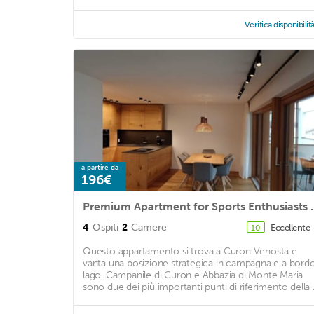
Verifica disponibilit
a partire da
196€
Premium Apartment for Sports
4
Ospiti
2
Camere
Eccellente
10
Questo appartamento si trova a Curon Venosta e
vanta una posizione strategica in campagna e a bord
lago. Campanile di Curon e Abbazia di Monte Maria
sono due dei più importanti punti di riferimento della .