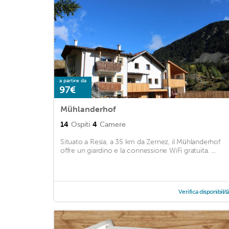
a partire da
97€
Mühlanderhof
14
Ospiti
4
Camere
Situato a Resia, a 35 km da Zernez, il Mühlanderhof
offre un giardino e la connessione WiFi gratuita. ...
Verifica disponibilit