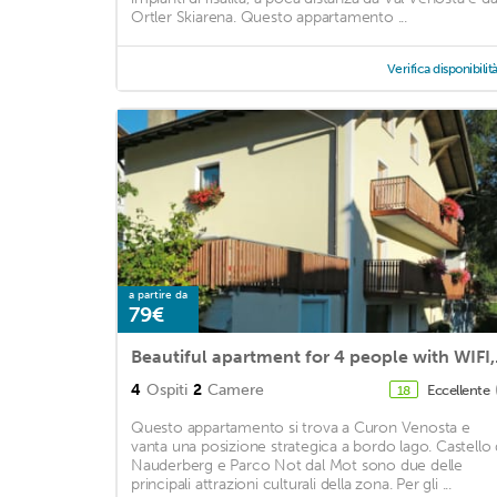
Ortler Skiarena. Questo appartamento ...
Verifica disponibilit
a partire da
79€
Beautiful ap
4
Ospiti
2
Camere
Eccellente
18
Questo appartamento si trova a Curon Venosta e
vanta una posizione strategica a bordo lago. Castello 
Nauderberg e Parco Not dal Mot sono due delle
principali attrazioni culturali della zona. Per gli ...