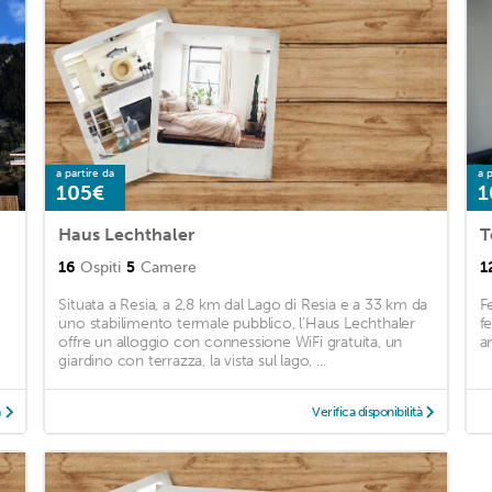
a partire da
a p
105€
1
Haus Lechthaler
T
16
Ospiti
5
Camere
1
Situata a Resia, a 2,8 km dal Lago di Resia e a 33 km da
F
uno stabilimento termale pubblico, l’Haus Lechthaler
f
offre un alloggio con connessione WiFi gratuita, un
an
giardino con terrazza, la vista sul lago, ...
à
Verifica disponibilità