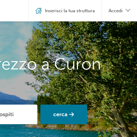
Inserisci la tua struttura
Accedi
prezzo a Curon
cerca