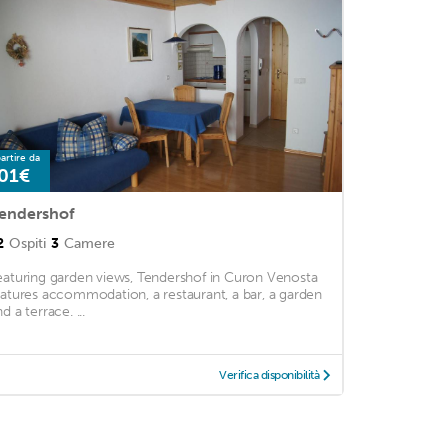
artire da
01€
endershof
2
Ospiti
3
Camere
eaturing garden views, Tendershof in Curon Venosta
eatures accommodation, a restaurant, a bar, a garden
d a terrace. ...
Verifica disponibilità