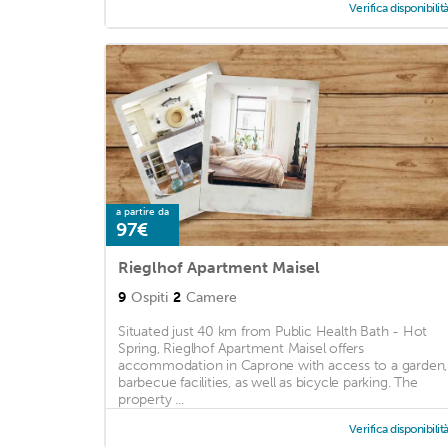
Verifica disponibilit
a partire da
97€
Rieglhof Apartment Maisel
9
Ospiti
2
Camere
Situated just 40 km from Public Health Bath - Hot
Spring, Rieglhof Apartment Maisel offers
accommodation in Caprone with access to a garden,
barbecue facilities, as well as bicycle parking. The
property ...
Verifica disponibilit