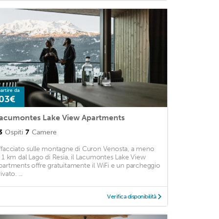
artire da
03€
acumontes Lake View Apartments
3
Ospiti
7
Camere
ffacciato sulle montagne di Curon Venosta, a meno
i 1 km dal Lago di Resia, il Lacumontes Lake View
partments offre gratuitamente il WiFi e un parcheggio
ivato. ...
Verifica disponibilità