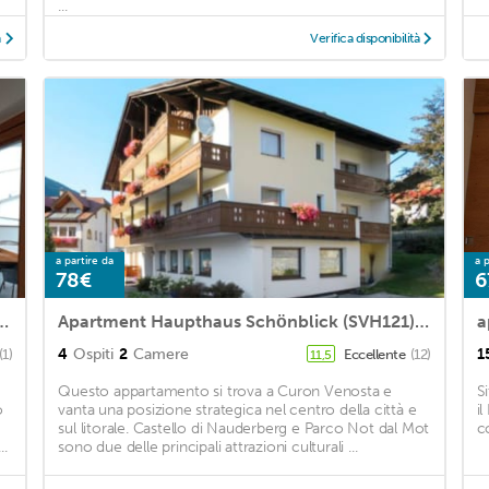
...
à
Verifica disponibilità
a partire da
a p
78€
6
 Enthusiasts and Nature Lovers in South Tyrol
Apartment Haupthaus Schönblick (SVH121) in St Valentin/San Valentino - 4 persons, 2 bedrooms
a
4
Ospiti
2
Camere
1
(1)
Eccellente
(12)
11,5
Questo appartamento si trova a Curon Venosta e
S
o
vanta una posizione strategica nel centro della città e
i
sul litorale. Castello di Nauderberg e Parco Not dal Mot
c
..
sono due delle principali attrazioni culturali ...