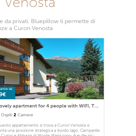
n Venosta
a privati. Bluepillow ti permette di
acanze a Curon Venosta
artire da
9€
Lovely apartment for 4 people with WIFI, TV, pets allowed and parking
Ospiti
2
Camere
uesto appartamento si trova a Curon Venosta e
anta una posizione strategica a bordo lago. Campanile
i Curon e Abbazia di Monte Maria sono due dei più