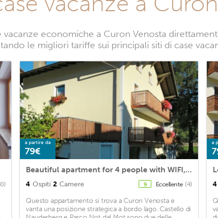
case vacanze a Curo
e vacanze economiche a Curon Venosta direttamente d
ando le migliori tariffe sui principali siti di case v
a partire da
a p
79€
7
Beautiful apartment for 4 people with WIFI, TV, terrace, pets allowed and parking
4
Ospiti
2
Camere
4
40)
Eccellente
(4)
9
Questo appartamento si trova a Curon Venosta e
Q
vanta una posizione strategica a bordo lago. Castello di
v
a
Nauderberg e Parco Not dal Mot sono due delle
d