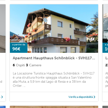
a partire da
a p
96€
1
Apartment Haupthaus Schönblick - SVH117 by Interhome
L
6
Ospiti
3
Camere
2
,
La Locazione Turistica Haupthaus Schönblick - SVH117
A
è una struttura fronte spiaggia situata a San Valentino
d
nd
alla Muta, a 5,9 km dal Lago di Resia e a 38 km da
A
Ortler. ...
pr
à
Verifica disponibilità