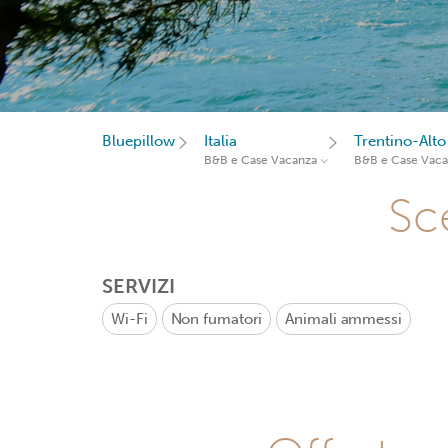
Bluepillow
Italia
Trentino-Alto
B&B e Case Vacanza
B&B e Case Vac
Sce
SERVIZI
Wi-Fi
Non fumatori
Animali ammessi