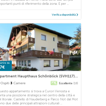
mportanti punti di riferimento della zona. E per ...
Verifica disponibilità
artire da
7€
Apartment Haupthaus Schönblick (SVH117) in St Valentin/San Valentino - 6 persons, 3 bedrooms
Ospiti
3
Camere
Eccellente
(18)
10,7
uesto appartamento si trova a Curon Venosta e
anta una posizione strategica nel centro della città e
ul litorale. Castello di Nauderberg e Parco Not dal Mot
no due delle principali attrazioni culturali ...