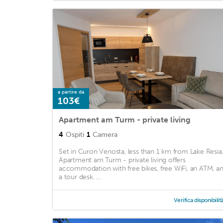
a partire da
103€
Apartment am Turm - private living
4
Ospiti
1
Camera
Set in Curon Venosta, less than 1 km from Lake Resia
Apartment am Turm - private living offers
accommodation with free bikes, free WiFi, an ATM, a
a tour desk. ...
Verifica disponibilit