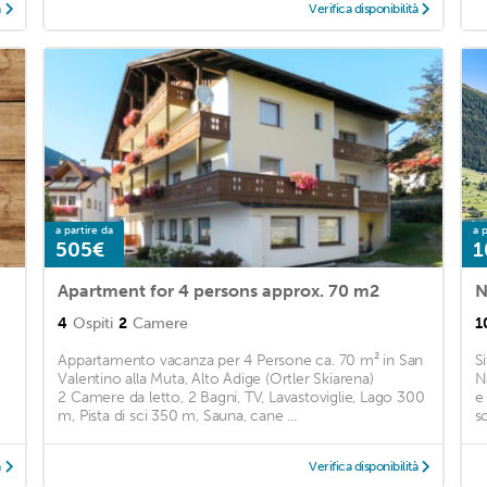
à
Verifica disponibilità
a partire da
a p
505€
1
Apartment for 4 persons approx. 70 m2
N
4
Ospiti
2
Camere
1
Appartamento vacanza per 4 Persone ca. 70 m² in San
S
Valentino alla Muta, Alto Adige (Ortler Skiarena)
N
2 Camere da letto, 2 Bagni, TV, Lavastoviglie, Lago 300
e
m, Pista di sci 350 m, Sauna, cane ...
s
à
Verifica disponibilità