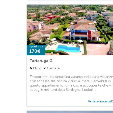
a partire da
170€
Tartaruga G
6
Ospiti
2
Camere
Trascorrete una fantastica vacanza nella casa vacanze
con accesso alla piscina vicino al mare. Benvenuti in
questo appartamento luminoso e accogliente che vi
accoglie nel nord della Sardegna. I colori ...
Verifica disponibilit