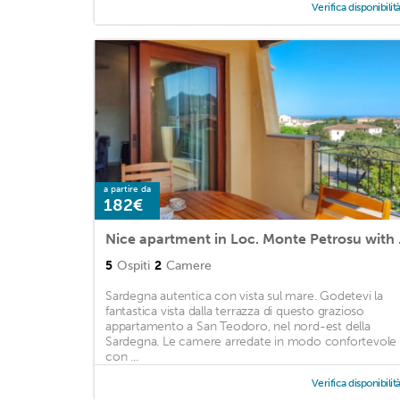
Verifica disponibilit
a partire da
182€
Nice apa
5
Ospiti
2
Camere
Sardegna autentica con vista sul mare. Godetevi la
fantastica vista dalla terrazza di questo grazioso
appartamento a San Teodoro, nel nord-est della
Sardegna. Le camere arredate in modo confortevole
con ...
Verifica disponibilit