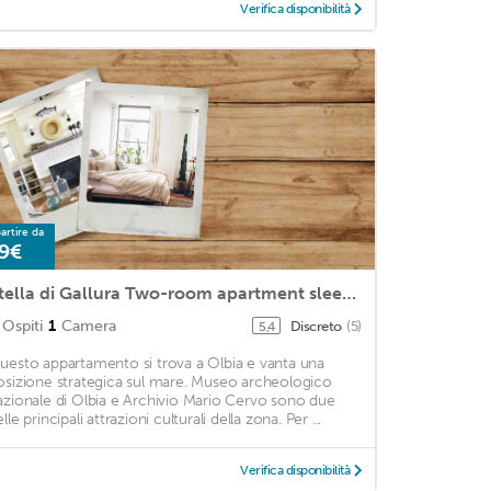
Verifica disponibilità
artire da
9€
Stella di Gallura Two-room apartment sleeps 2, AC, WIFI
Ospiti
1
Camera
Discreto
(5)
5,4
uesto appartamento si trova a Olbia e vanta una
osizione strategica sul mare. Museo archeologico
azionale di Olbia e Archivio Mario Cervo sono due
lle principali attrazioni culturali della zona. Per ...
Verifica disponibilità