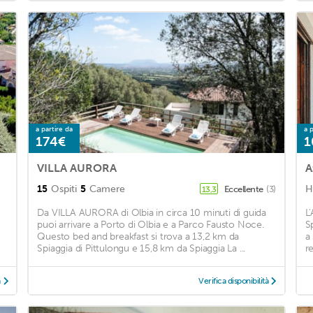
a partire da
a p
174€
1
VILLA AURORA
A
15
Ospiti
5
Camere
H
Eccellente
(3)
13,3
Da VILLA AURORA di Olbia in circa 10 minuti di guida
L
puoi arrivare a Porto di Olbia e a Parco Fausto Noce.
S
Questo bed and breakfast si trova a 13,2 km da
a
Spiaggia di Pittulongu e 15,8 km da Spiaggia La ...
re
à
Verifica disponibilità