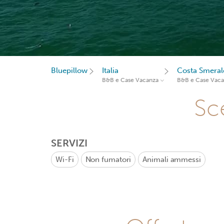
Bluepillow
Italia
Costa Smeral
B&B e Case Vacanza
B&B e Case Vac
Sce
SERVIZI
Wi-Fi
Non fumatori
Animali ammessi