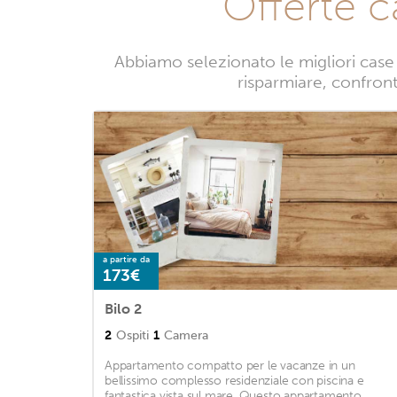
Offerte 
Abbiamo selezionato le migliori case
risparmiare, confronta
a partire da
173€
Bilo 2
2
Ospiti
1
Camera
Appartamento compatto per le vacanze in un
bellissimo complesso residenziale con piscina e
fantastica vista sul mare. Questo appartamento