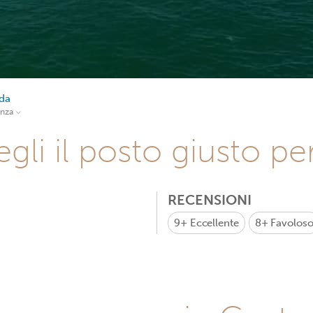
da
anza
gli il posto giusto pe
RECENSIONI
9+
Eccellente
8+
Favolos