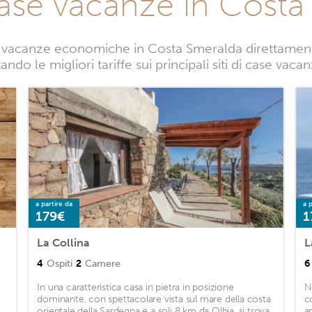
case vacanze in Costa
 vacanze economiche in Costa Smeralda direttamente 
ndo le migliori tariffe sui principali siti di case va
a partire da
a p
179€
1
La Collina
L
4
Ospiti
2
Camere
6
In una caratteristica casa in pietra in posizione
N
dominante, con spettacolare vista sul mare della costa
c
orientale della Sardegna e a soli 8 km da Olbia, si trova
a