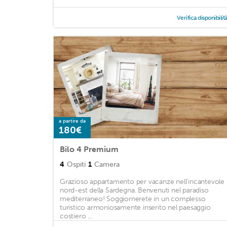
Verifica disponibilit
a partire da
180€
Bilo 4 Premium
4
Ospiti
1
Camera
Grazioso appartamento per vacanze nell'incantevole
nord-est della Sardegna. Benvenuti nel paradiso
mediterraneo! Soggiornerete in un complesso
turistico armoniosamente inserito nel paesaggio
costiero ...