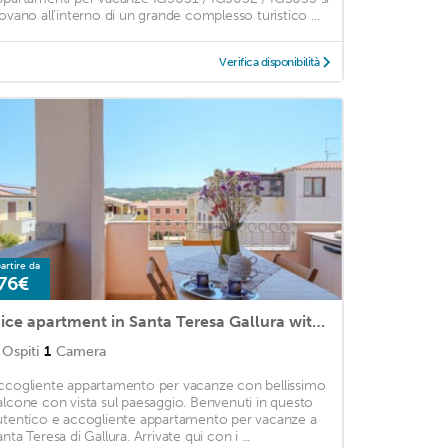
rovano all'interno di un grande complesso turistico ...
Verifica disponibilità
artire da
76€
Nice apartment in Santa Teresa Gallura with 1 Bedrooms
Ospiti
1
Camera
ccogliente appartamento per vacanze con bellissimo
alcone con vista sul paesaggio. Benvenuti in questo
utentico e accogliente appartamento per vacanze a
nta Teresa di Gallura. Arrivate qui con i ...