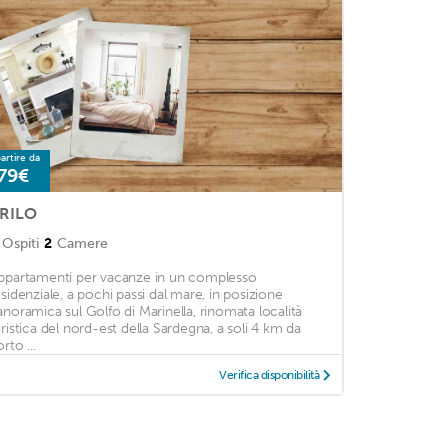
artire da
79€
RILO
Ospiti
2
Camere
ppartamenti per vacanze in un complesso
esidenziale, a pochi passi dal mare, in posizione
anoramica sul Golfo di Marinella, rinomata località
uristica del nord-est della Sardegna, a soli 4 km da
rto ...
Verifica disponibilità