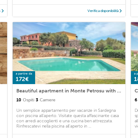
à
Verifica disponibilità
a partire da
a p
172€
1
Beautiful apartment in Monte Petrosu with Outdoor swimming pool and 3 Bedrooms
C
10
Ospiti
3
Camere
6
Un semplice appartamento per vacanze in Sardegna
D
con piscina all'aperto. Visitate questa affascinante casa
s
con arredi accoglienti e una cucina ben attrezzata.
a
Rinfrescatevi nella piscina all'aperto in ...
vi