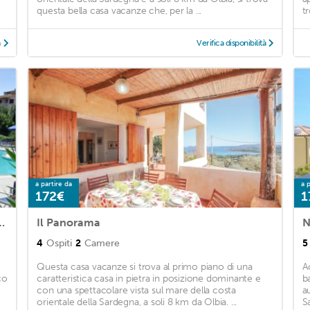
questa bella casa vacanze che, per la ...
t
à
Verifica disponibilità
a partire da
a p
172€
1
or a couple or a small family with pet.
Il Panorama
4
Ospiti
2
Camere
5
Questa casa vacanze si trova al primo piano di una
A
co
caratteristica casa in pietra in posizione dominante e
b
con una spettacolare vista sul mare della costa
a
orientale della Sardegna, a soli 8 km da Olbia. ...
Sa