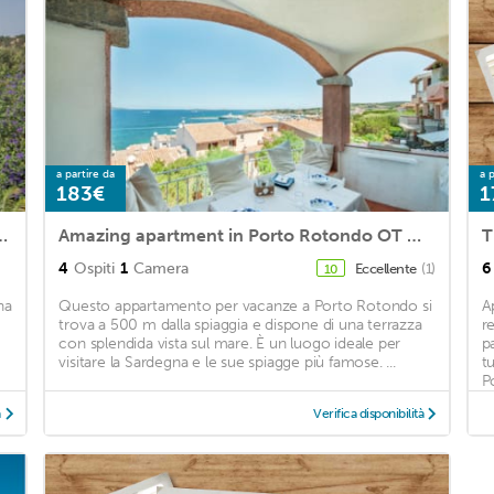
a partire da
a p
183€
1
eople Il Giardino degli Oleandri
Amazing apartment in Porto Rotondo OT with 1 Bedrooms
T
4
Ospiti
1
Camera
6
Eccellente
(1)
10
na
Questo appartamento per vacanze a Porto Rotondo si
A
trova a 500 m dalla spiaggia e dispone di una terrazza
r
con splendida vista sul mare. È un luogo ideale per
p
visitare la Sardegna e le sue spiagge più famose. ...
t
Po
à
Verifica disponibilità