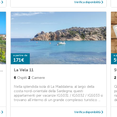
à
Verifica disponibilità
a partire da
a p
171€
5
rtment in Loc. Monte Petrosu with 2 Bedrooms
La Vela 11
6
Ospiti
2
Camere
2
Nella splendida isola di La Maddalena, al largo della
Q
costa nord-orientale della Sardegna, questi
p
appartamenti per vacanze IGS031 / IGS032 / IGS033 si
n
trovano all'interno di un grande complesso turistico ...
de
à
Verifica disponibilità