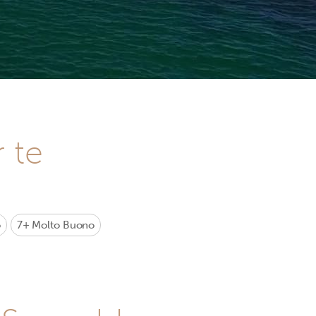
r te
o
7+
Molto Buono