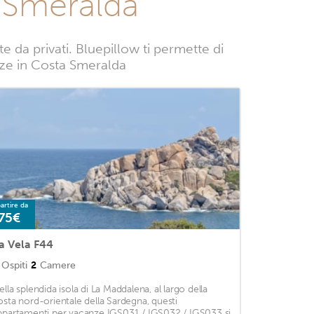
 Smeralda
da privati. Bluepillow ti permette di
canze in Costa Smeralda
artire da
75€
a Vela F44
Ospiti
2
Camere
ella splendida isola di La Maddalena, al largo della
osta nord-orientale della Sardegna, questi
ppartamenti per vacanze IGS031 / IGS032 / IGS033 si