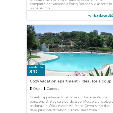
compatto per vacanze a Porto Rotondo vi aspetta in
un bellissimo ...
Verifica disponibilit
a partire da
84€
Cozy vacation apartment - ideal f
3
Ospiti
1
Camera
Questo appartamento si trova a Olbia e vanta una
posizione strategica a bordo lago. Museo archeologi
nazionale di Olbia e Archivio Mario Cervo sono due
delle principali attrazioni culturali della zona. ...