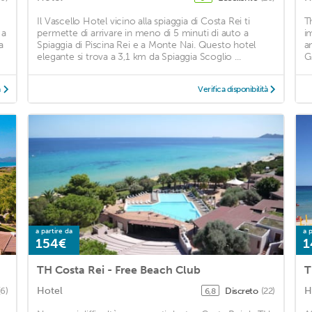
Il Vascello Hotel vicino alla spiaggia di Costa Rei ti
T
 a
permette di arrivare in meno di 5 minuti di auto a
i
a
Spiaggia di Piscina Rei e a Monte Nai. Questo hotel
a
elegante si trova a 3,1 km da Spiaggia Scoglio ...
G
à
Verifica disponibilità
a partire da
a p
154€
1
TH Costa Rei - Free Beach Club
T
Hotel
H
(6)
Discreto
(22)
6,8