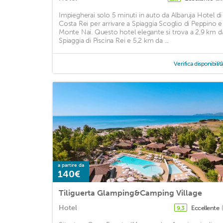
Impiegherai solo 5 minuti in auto da Albaruja Hotel di
Costa Rei per arrivare a Spiaggia Scoglio di Peppino e
Monte Nai. Questo hotel elegante si trova a 2,9 km d
Spiaggia di Piscina Rei e 5,2 km da ...
Verifica disponibilit
a partire da
140€
Tiliguerta Glamping&Camping Village
Hotel
Eccellente
9,3