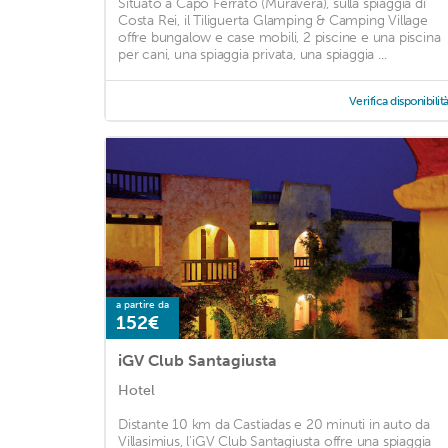
Situato a Capo Ferrato (Muravera), sulla spiaggia di
Costa Rei, il Tiliguerta Glamping & Camping Village
offre bungalow e case mobili, 2 piscine e una piscina
per cani, una spiaggia privata, una spiaggia ...
Verifica disponibilit
a partire da
152€
iGV Club Santagiusta
Hotel
Distante 10 km da Castiadas e 20 minuti in auto da
Villasimius, l'iGV Club Santagiusta offre una spiaggia