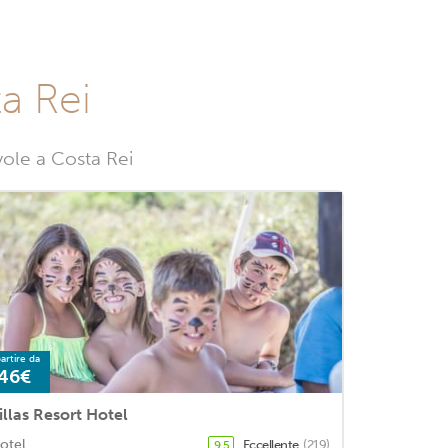
ta Rei
vole a Costa Rei
artire da
46€
illas Resort Hotel
otel
Eccellente
(219)
9,5