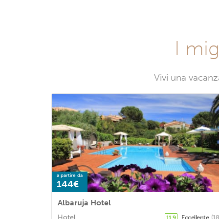
I mig
Vivi una vacanz
a partire da
144€
Albaruja Hotel
Hotel
Eccellente
(1
11,9