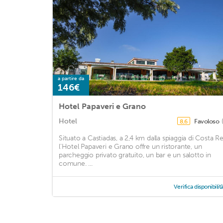
a partire da
146€
Hotel Papaveri e Grano
Hotel
Favoloso
8,6
Situato a Castiadas, a 2,4 km dalla spiaggia di Costa Re
l'Hotel Papaveri e Grano offre un ristorante, un
parcheggio privato gratuito, un bar e un salotto in
comune. ...
Verifica disponibilit