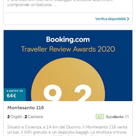
comprende un balcone. ...
Verifica disponibilità
a partire da
64€
Montesanto 116
·
2
Ospiti
2
Camere
Eccellente
(7)
9,7
Situato a Cosenza, a 1,4 km dal Duomo, il Montesanto 116 vanta
un bar, il WiFi gratuito e un deposito bagagli. La struttura si trova