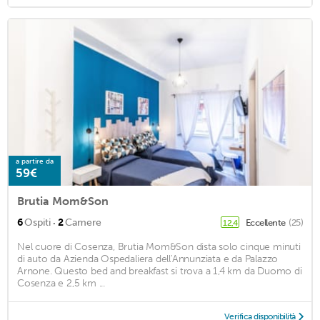
a partire da
59€
Brutia Mom&Son
·
6
Ospiti
2
Camere
Eccellente
(25)
12,4
Nel cuore di Cosenza, Brutia Mom&Son dista solo cinque minuti
di auto da Azienda Ospedaliera dell'Annunziata e da Palazzo
Arnone. Questo bed and breakfast si trova a 1,4 km da Duomo di
Cosenza e 2,5 km ...
Verifica disponibilità