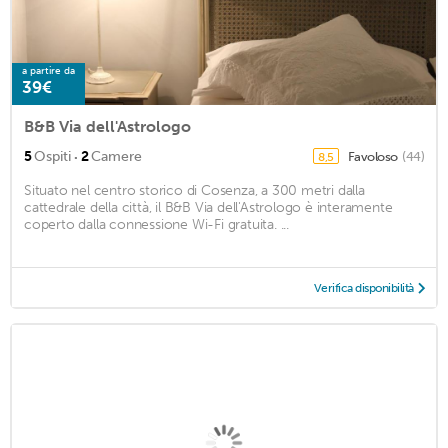
a partire da
39€
B&B Via dell'Astrologo
·
5
Ospiti
2
Camere
Favoloso
(44)
8,5
Situato nel centro storico di Cosenza, a 300 metri dalla
cattedrale della città, il B&B Via dell'Astrologo è interamente
coperto dalla connessione Wi-Fi gratuita. ...
Verifica disponibilità