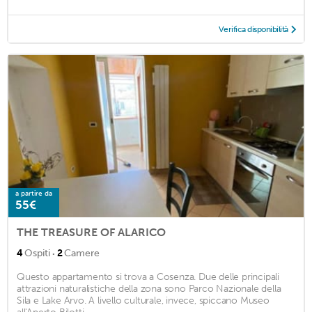
Verifica disponibilità
a partire da
55€
THE TREASURE OF ALARICO
·
4
Ospiti
2
Camere
Questo appartamento si trova a Cosenza. Due delle principali
attrazioni naturalistiche della zona sono Parco Nazionale della
Sila e Lake Arvo. A livello culturale, invece, spiccano Museo