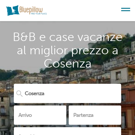
B&B e case vacanze
al miglior prezzo a
Cosenza