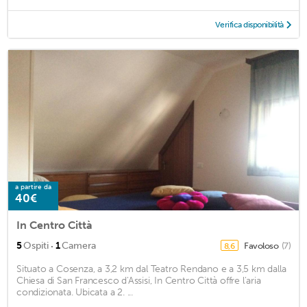
Verifica disponibilità
a partire da
40€
In Centro Città
·
5
Ospiti
1
Camera
Favoloso
(7)
8,6
Situato a Cosenza, a 3,2 km dal Teatro Rendano e a 3,5 km dalla
Chiesa di San Francesco d'Assisi, In Centro Città offre l'aria
condizionata. Ubicata a 2. ...