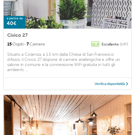
a partire da
40€
Civico 27
·
15
Ospiti
7
Camere
Eccellente
(147)
10,9
Situato a Cosenza, a 1,5 km dalla Chiesa di San Francesco
d'Assisi, il Civico 27 dispone di camere anallergiche e offre un
salone in comune e la connessione WiFi gratuita in tutti gli
ambienti. ...
Verifica disponibilità