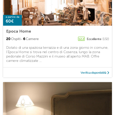
a partire da
60€
Epoca Home
·
20
Ospiti
6
Camere
Eccellente
(132)
12,2
Dotato di una spaziosa terrazza e di una zona giorno in comune,
l'Epoca Home si trova nel centro di Cosenza, lungo la zona
pedonale di Corso Mazzini e il museo all'aperto MAB. Offre
camere climatizzate ...
Verifica disponibilità