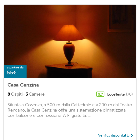
a partire da
55€
Casa Cenzina
·
8
Ospiti
3
Camere
Eccellente
(70)
9,7
Situata a Cosenza, a 500 m dalla Cattedrale e a 290 m dal Teatro
Rendano, la Casa Cenzina offre una sistemazione climatizzata
con balcone e connessione WiFi gratuita. ...
Verifica disponibilità