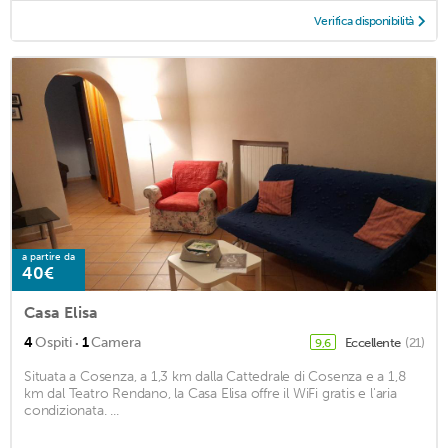
Verifica disponibilità
a partire da
40€
Casa Elisa
·
4
Ospiti
1
Camera
Eccellente
(21)
9,6
Situata a Cosenza, a 1,3 km dalla Cattedrale di Cosenza e a 1,8
km dal Teatro Rendano, la Casa Elisa offre il WiFi gratis e l'aria
condizionata. ...