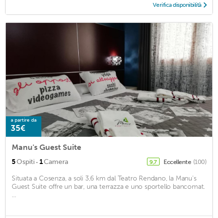
Verifica disponibilità
a partire da
35€
Manu's Guest Suite
·
5
Ospiti
1
Camera
Eccellente
(100)
9,7
Situata a Cosenza, a soli 3,6 km dal Teatro Rendano, la Manu's
Guest Suite offre un bar, una terrazza e uno sportello bancomat.
...