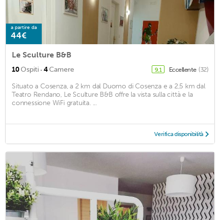
a partire da
44€
Le Sculture B&B
·
10
Ospiti
4
Camere
Eccellente
(32)
9,1
Situato a Cosenza, a 2 km dal Duomo di Cosenza e a 2,5 km dal
Teatro Rendano, Le Sculture B&B offre la vista sulla città e la
connessione WiFi gratuita. ...
Verifica disponibilità