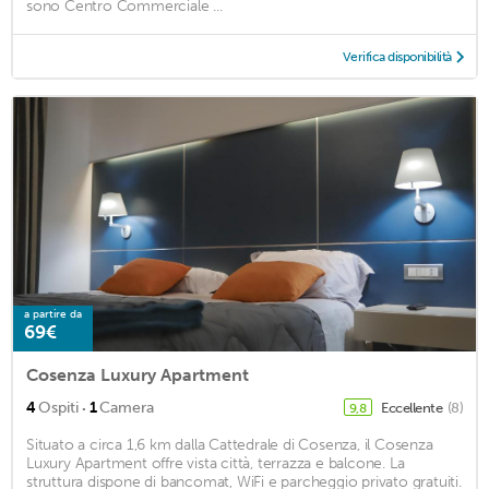
sono Centro Commerciale ...
Verifica disponibilità
a partire da
69€
Cosenza Luxury Apartment
·
4
Ospiti
1
Camera
Eccellente
(8)
9,8
Situato a circa 1,6 km dalla Cattedrale di Cosenza, il Cosenza
Luxury Apartment offre vista città, terrazza e balcone. La
struttura dispone di bancomat, WiFi e parcheggio privato gratuiti.