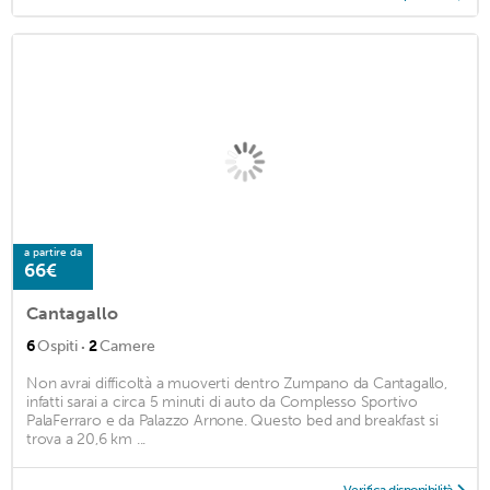
a partire da
66€
Cantagallo
·
6
Ospiti
2
Camere
Non avrai difficoltà a muoverti dentro Zumpano da Cantagallo,
infatti sarai a circa 5 minuti di auto da Complesso Sportivo
PalaFerraro e da Palazzo Arnone. Questo bed and breakfast si
trova a 20,6 km ...