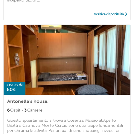
all'Aperto Bilotti ...
Verifica disponibilità
a partire da
60€
Antonella's house.
·
6
Ospiti
3
Camere
Questo appartamento si trova a Cosenza. Museo all'Aperto
Bilotti e Cabinovia Monte Curcio sono due tappe fondamentali
per chi ama le attività. Per un po' di sano shopping, invece, ci