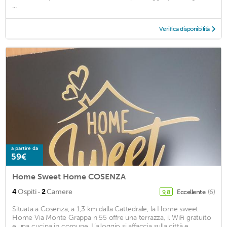
...
Verifica disponibilità
a partire da
59€
Home Sweet Home COSENZA
·
4
Ospiti
2
Camere
Eccellente
(6)
9,8
Situata a Cosenza, a 1,3 km dalla Cattedrale, la Home sweet
Home Via Monte Grappa n 55 offre una terrazza, il WiFi gratuito
e una cucina in comune. L’alloggio si affaccia sulla città e