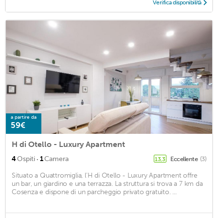
Verifica disponibilità
a partire da
59€
H di Otello - Luxury Apartment
·
4
Ospiti
1
Camera
Eccellente
(3)
13,3
Situato a Quattromiglia, l'H di Otello - Luxury Apartment offre
un bar, un giardino e una terrazza. La struttura si trova a 7 km da
Cosenza e dispone di un parcheggio privato gratuito. ...