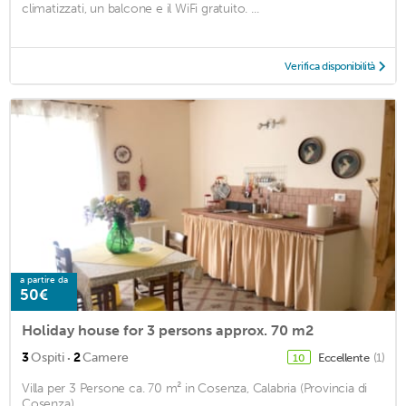
climatizzati, un balcone e il WiFi gratuito. ...
Verifica disponibilità
a partire da
50€
Holiday house for 3 persons approx. 70 m2
·
3
Ospiti
2
Camere
Eccellente
(1)
10
Villa per 3 Persone ca. 70 m² in Cosenza, Calabria (Provincia di
Cosenza)