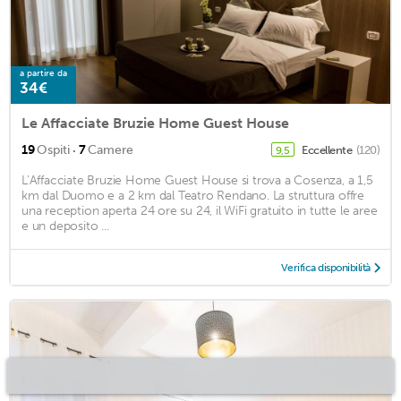
a partire da
34€
Le Affacciate Bruzie Home Guest House
·
19
Ospiti
7
Camere
Eccellente
(120)
9,5
L’Affacciate Bruzie Home Guest House si trova a Cosenza, a 1,5
km dal Duomo e a 2 km dal Teatro Rendano. La struttura offre
una reception aperta 24 ore su 24, il WiFi gratuito in tutte le aree
e un deposito ...
Verifica disponibilità