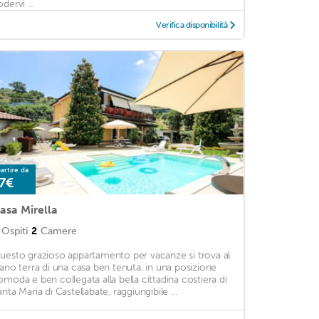
dervi ...
Verifica disponibilità
artire da
7€
asa Mirella
Ospiti
2
Camere
uesto grazioso appartamento per vacanze si trova al
iano terra di una casa ben tenuta, in una posizione
omoda e ben collegata alla bella cittadina costiera di
nta Maria di Castellabate, raggiungibile ...