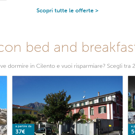
Scopri tutte le offerte >
con bed and breakfast
ve dormire in Cilento e vuoi risparmiare? Scegli tra 
a partire da
a p
37€
5