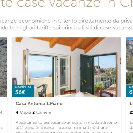
te case vacanze in C
acanze economiche in Cilento direttamente da privati.
o le migliori tariffe sui principali siti di case vacanz
a partire da
a p
56€
6
Casa Antonia 1.Piano
L
4
Ospiti
2
Camere
2
(4)
Appartamento per vacanze arredato in modo attraente
L
da
al 1° piano (mansarda - altezza minima 1 m) di una
d
piccola casa bifamiliare nell'entroterra della rinomata
b