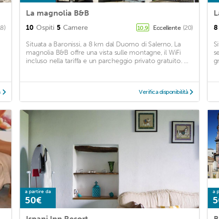
La magnolia B&B
L
10
Ospiti
5
Camere
8
18)
Eccellente
(20)
10,9
Situata a Baronissi, a 8 km dal Duomo di Salerno, La
S
magnolia B&B offre una vista sulle montagne, il WiFi
s
incluso nella tariffa e un parcheggio privato gratuito. ...
gr
à
Verifica disponibilità
a partire da
a p
50€
5
Ispani Inn Resort
B