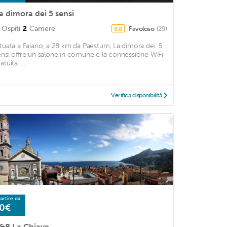
a dimora dei 5 sensi
Ospiti
2
Camere
Favoloso
(29)
8,8
ituata a Faiano, a 28 km da Paestum, La dimora dei. 5
ensi offre un salone in comune e la connessione WiFi
atuita. ...
Verifica disponibilità
artire da
0€
&B La Chiave