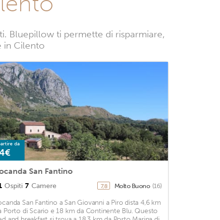
ilento
 Bluepillow ti permette di risparmiare,
e in Cilento
artire da
4€
ocanda San Fantino
1
Ospiti
7
Camere
Molto Buono
(16)
7,8
ocanda San Fantino a San Giovanni a Piro dista 4,6 km
a Porto di Scario e 18 km da Continente Blu. Questo
ed and breakfast si trova a 18,3 km da Porto Marina di