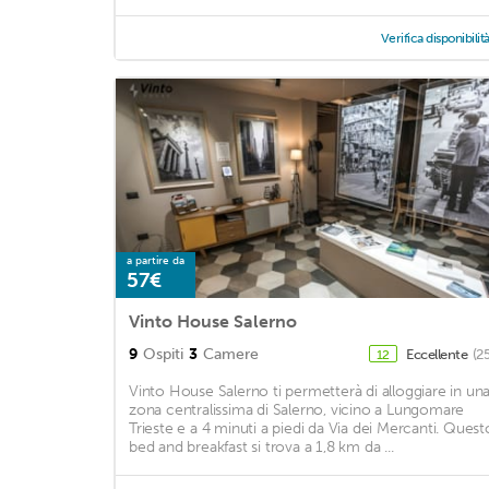
Verifica disponibilit
a partire da
57€
Vinto House Salerno
9
Ospiti
3
Camere
Eccellente
(2
12
Vinto House Salerno ti permetterà di alloggiare in un
zona centralissima di Salerno, vicino a Lungomare
Trieste e a 4 minuti a piedi da Via dei Mercanti. Quest
bed and breakfast si trova a 1,8 km da ...