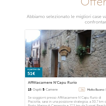
Offer
Abbiamo selezionato le migliori case v
confrontand
a partire da
51€
Affittacamere N'Capu Rurio
15
Ospiti
5
Camere
Molto Buono
7,6
Se soggiorni presso Affittacamere N'Capu Rurio di
Pisciotta, sarai in una posizione strategica, a 30,7 km 
Porto Marina di Camerota e 17,2 km da Sunset Beach