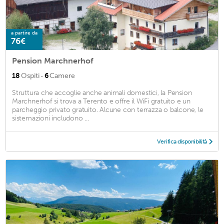
a partire da
76€
Pension Marchnerhof
·
18
Ospiti
6
Camere
Struttura che accoglie anche animali domestici, la Pension
Marchnerhof si trova a Terento e offre il WiFi gratuito e un
parcheggio privato gratuito. Alcune con terrazza o balcone, le
sistemazioni includono ...
Verifica disponibilità