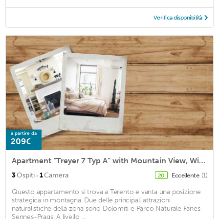
Verifica disponibilità
a partire da
209€
Apartment “Treyer 7 Typ A” with Mountain View, Wi-Fi, Balcony & Garden
·
3
Ospiti
1
Camera
Eccellente
(1)
20
Questo appartamento si trova a Terento e vanta una posizione
strategica in montagna. Due delle principali attrazioni
naturalistiche della zona sono Dolomiti e Parco Naturale Fanes-
Sennes-Prags. A livello ...