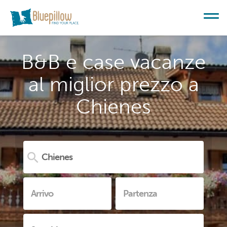
B&B e case vacanze
al miglior prezzo a
Chienes