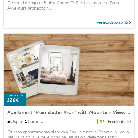
Dolomiti e Lago di Braies. Anche Q-Fun Lasergame e Parco
Avventura Kronaction ...
Verifica disponibilità
a partire da
128€
Apartment "Pramstaller Kron" with Mountain View, Wi-Fi, Terrace & Garden
·
3
Ospiti
1
Camera
Eccellente
(3)
13,3
Questo appartamento si trova a San Lorenzo di Sebato. A livello
naturalistico, due delle principali attrazioni della zona sono