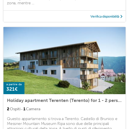
zona, mentre ...
Verifica disponibilità
a partire da
321€
Holiday apartment Terenten (Terento) for 1 - 2 persons with 1 bedroom - Holiday apartment in one or
·
2
Ospiti
1
Camera
Questo appartamento si trova a Terento. Castello di Brunico e
Messner Mountain Museum Ripa sono due delle principali
attrazioni culturali della zona. A livello di punti di riferimento,