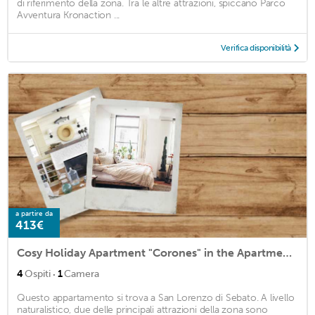
di riferimento della zona. Tra le altre attrazioni, spiccano Parco
Avventura Kronaction ...
Verifica disponibilità
a partire da
413€
Cosy Holiday Apartment "Corones" in the Apartment House Promberger*** with Balcony, Mountain View, Sauna, Wi-Fi & TV; Parking Available
·
4
Ospiti
1
Camera
Questo appartamento si trova a San Lorenzo di Sebato. A livello
naturalistico, due delle principali attrazioni della zona sono