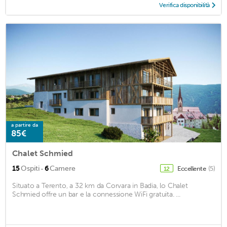
Verifica disponibilità
a partire da
85€
Chalet Schmied
·
15
Ospiti
6
Camere
Eccellente
(5)
12
Situato a Terento, a 32 km da Corvara in Badia, lo Chalet
Schmied offre un bar e la connessione WiFi gratuita. ...