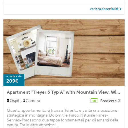
Verifica disponibilità
a partire da
209€
Apartment “Treyer 5 Typ A” with Mountain View, Wi-Fi, Balcony & Garden
·
3
Ospiti
1
Camera
Eccellente
(1)
10
Questo appartamento si trova a Terento e vanta una posizione
strategica in montagna. Dolomiti e Parco Naturale Fanes-
Sennes-Prags sono due tappe fondamentali per gli amanti della
natura. Tra le altre attrazioni ...