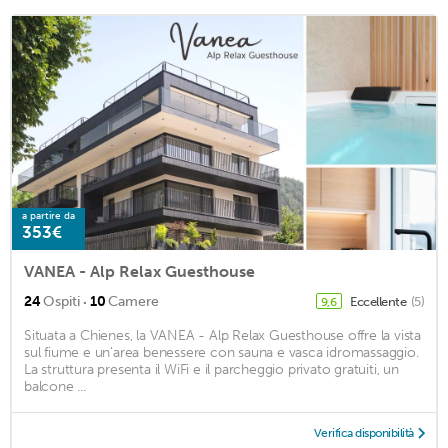
a partire da
353€
VANEA - Alp Relax Guesthouse
·
24
Ospiti
10
Camere
Eccellente
(5)
9,6
Situata a Chienes, la VANEA - Alp Relax Guesthouse offre la vista
sul fiume e un'area benessere con sauna e vasca idromassaggio.
La struttura presenta il WiFi e il parcheggio privato gratuiti, un
balcone ...
Verifica disponibilità