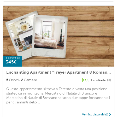
a partire da
345€
Enchanting Apartment “Treyer Apartment 8 Romantica” with Mountain View, Wi-Fi, Terrace & Garden; Parking Available
·
5
Ospiti
2
Camere
Eccellente
(9)
13,3
Questo appartamento si trova a Terento e vanta una posizione
strategica in montagna. Mercatino di Natale di Brunico e
Mercatino di Natale di Bressanone sono due tappe fondamentali
per gli amanti dello ...
Verifica disponibilità