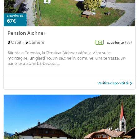
a partire da
67€
Pension Aichner
·
8
Ospiti
3
Camere
Eccellente
(83)
9,4
Situata a Terento, la Pension Aichner offre la vista sulle
montagne, un giardino, un salone in comune, una terrazza, un
bar e una zona barbecue. ...
Verifica disponibilità