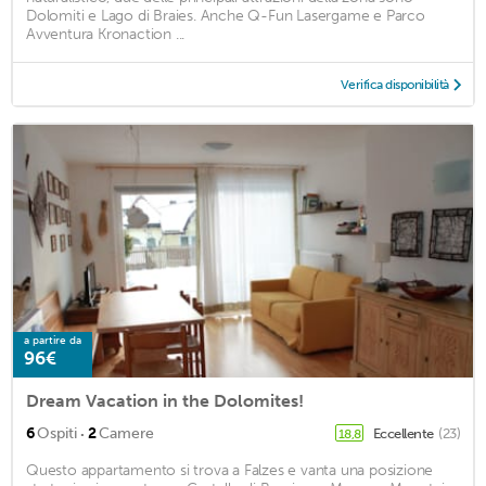
Dolomiti e Lago di Braies. Anche Q-Fun Lasergame e Parco
Avventura Kronaction ...
Verifica disponibilità
a partire da
96€
Dream Vacation in the Dolomites!
·
6
Ospiti
2
Camere
Eccellente
(23)
18,8
Questo appartamento si trova a Falzes e vanta una posizione