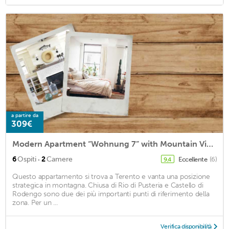
a partire da
309€
Modern Apartment “Wohnung 7” with Mountain View, Wi-Fi, Balcony & Terrace
·
6
Ospiti
2
Camere
Eccellente
(6)
9,4
Questo appartamento si trova a Terento e vanta una posizione
strategica in montagna. Chiusa di Rio di Pusteria e Castello di
Rodengo sono due dei più importanti punti di riferimento della
zona. Per un ...
Verifica disponibilità