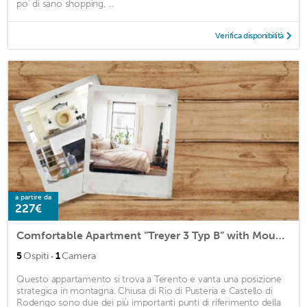
po' di sano shopping, ...
Verifica disponibilità
a partire da
227€
Comfortable Apartment “Treyer 3 Typ B” with Mountain View, Balcony & Garden
·
5
Ospiti
1
Camera
Questo appartamento si trova a Terento e vanta una posizione
strategica in montagna. Chiusa di Rio di Pusteria e Castello di
Rodengo sono due dei più importanti punti di riferimento della