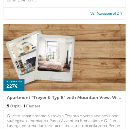
zona. E per chi ...
Verifica disponibilità
a partire da
227€
Apartment “Treyer 6 Typ B” with Mountain View, Wi-Fi, Balcony & Garden
·
5
Ospiti
1
Camera
Questo appartamento si trova a Terento e vanta una posizione
strategica in montagna. Parco Avventura Kronaction e Q-Fun
Lasergame sono due delle principali attrazioni della zona. Per un