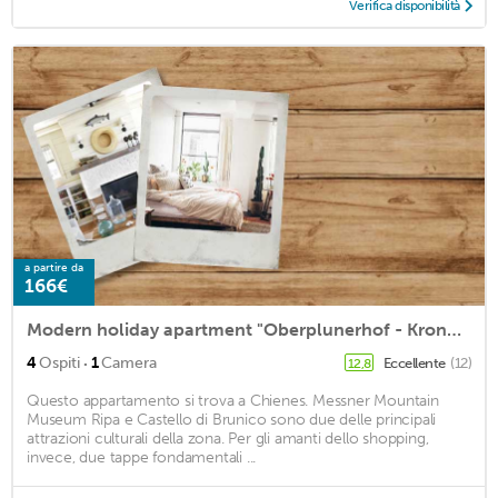
Verifica disponibilità
a partire da
166€
Modern holiday apartment "Oberplunerhof - Kronplatz" with Wi-Fi and Balcony
·
4
Ospiti
1
Camera
Eccellente
(12)
12,8
Questo appartamento si trova a Chienes. Messner Mountain
Museum Ripa e Castello di Brunico sono due delle principali
attrazioni culturali della zona. Per gli amanti dello shopping,
invece, due tappe fondamentali ...