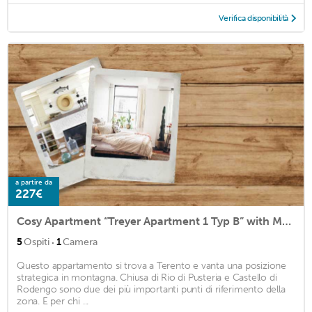
Verifica disponibilità
a partire da
227€
Cosy Apartment “Treyer Apartment 1 Typ B” with Mountain View, Wi-Fi, Balcony & Garden; Parking Available
·
5
Ospiti
1
Camera
Questo appartamento si trova a Terento e vanta una posizione
strategica in montagna. Chiusa di Rio di Pusteria e Castello di
Rodengo sono due dei più importanti punti di riferimento della
zona. E per chi ...