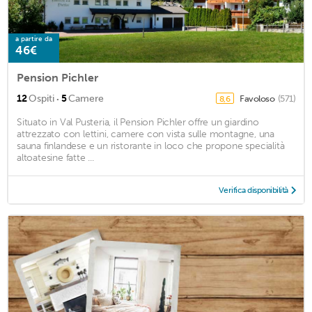
a partire da
46€
Pension Pichler
·
12
Ospiti
5
Camere
Favoloso
(571)
8,6
Situato in Val Pusteria, il Pension Pichler offre un giardino
attrezzato con lettini, camere con vista sulle montagne, una
sauna finlandese e un ristorante in loco che propone specialità
altoatesine fatte ...
Verifica disponibilità