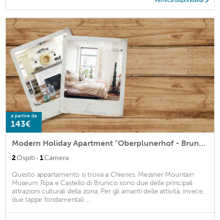
Verifica disponibilità
a partire da
143€
Modern Holiday Apartment "Oberplunerhof - Bruneck" with Wi-Fi and Balcony
·
2
Ospiti
1
Camera
Questo appartamento si trova a Chienes. Messner Mountain
Museum Ripa e Castello di Brunico sono due delle principali
attrazioni culturali della zona. Per gli amanti delle attività, invece,
due tappe fondamentali ...