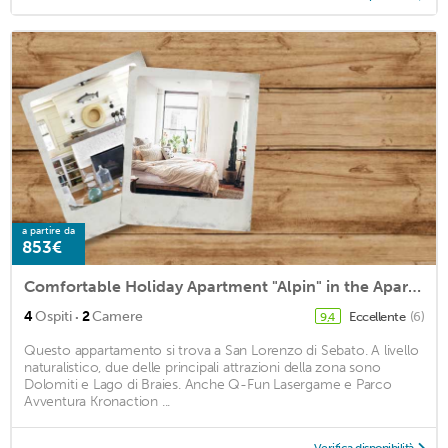
a partire da
853€
Comfortable Holiday Apartment "Alpin" in the Apartment House Promberger*** with Balcony, Mountain View, Sauna, Wi-Fi & TV; Parking Available
·
4
Ospiti
2
Camere
Eccellente
(6)
9,4
Questo appartamento si trova a San Lorenzo di Sebato. A livello
naturalistico, due delle principali attrazioni della zona sono
Dolomiti e Lago di Braies. Anche Q-Fun Lasergame e Parco
Avventura Kronaction ...