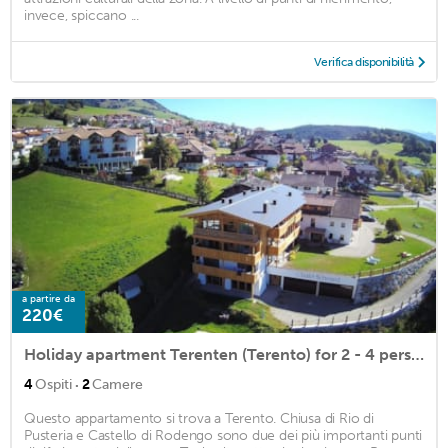
invece, spiccano ...
Verifica disponibilità
a partire da
220€
Holiday apartment Terenten (Terento) for 2 - 4 persons with 2 bedrooms - Holiday apartment in one or
·
4
Ospiti
2
Camere
Questo appartamento si trova a Terento. Chiusa di Rio di
Pusteria e Castello di Rodengo sono due dei più importanti punti