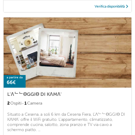
Verifica disponibilità
a partire da
66€
L’ΛᄂᄂӨGGIӨ DI KΛMΛ'
·
2
Ospiti
1
Camera
Situato a Cesena, a soli 6 km da Cesena Fiera, L’ΛᄂᄂӨGGIӨ DI
KΛMΛ' offre il WiFi gratuito. L’appartamento, climatizzato,
comprende cucina, salotto, zona pranzo e TV via cavo a
schermo piatto. ...