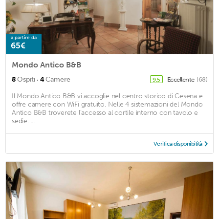
a partire da
65€
Mondo Antico B&B
·
8
Ospiti
4
Camere
Eccellente
(68)
9,5
Il Mondo Antico B&B vi accoglie nel centro storico di Cesena e
offre camere con WiFi gratuito. Nelle 4 sistemazioni del Mondo
Antico B&B troverete l’accesso al cortile interno con tavolo e
sedie. ...
Verifica disponibilità