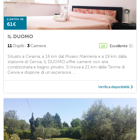
a partire da
61€
IL DUOMO
·
11
Ospiti
3
Camere
Eccellente
(1)
10
Situato a Cesena, a 16 km dal Museo Marineria e a 19 km dalla
stazione di Cervia, IL DUOMO offre camere con aria
condizionata e bagno privato. Si trova a 21 km dalle Terme di
Cervia e dispone di un ascensore. ...
Verifica disponibilità