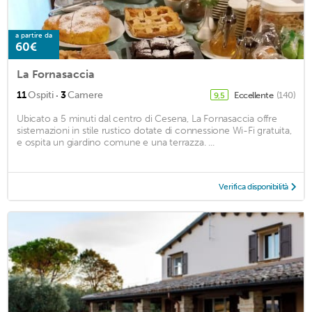
a partire da
60€
La Fornasaccia
·
11
Ospiti
3
Camere
Eccellente
(140)
9,5
Ubicato a 5 minuti dal centro di Cesena, La Fornasaccia offre
sistemazioni in stile rustico dotate di connessione Wi-Fi gratuita,
e ospita un giardino comune e una terrazza. ...
Verifica disponibilità