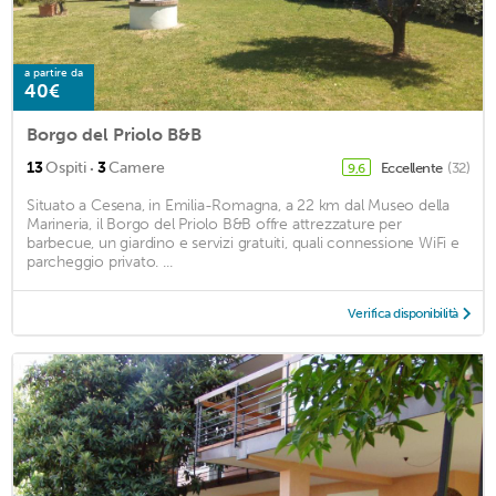
a partire da
40€
Borgo del Priolo B&B
·
13
Ospiti
3
Camere
Eccellente
(32)
9,6
Situato a Cesena, in Emilia-Romagna, a 22 km dal Museo della
Marineria, il Borgo del Priolo B&B offre attrezzature per
barbecue, un giardino e servizi gratuiti, quali connessione WiFi e
parcheggio privato. ...
Verifica disponibilità