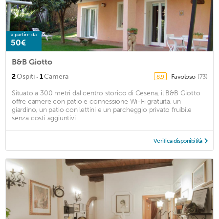
a partire da
50€
B&B Giotto
·
2
Ospiti
1
Camera
Favoloso
(73)
8,9
Situato a 300 metri dal centro storico di Cesena, il B&B Giotto
offre camere con patio e connessione Wi-Fi gratuita, un
giardino, un patio con lettini e un parcheggio privato fruibile
senza costi aggiuntivi. ...
Verifica disponibilità