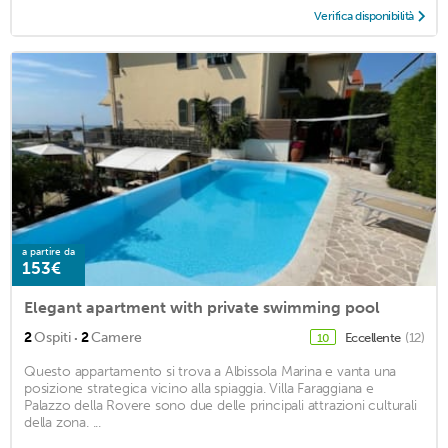
Verifica disponibilità
a partire da
153€
Elegant apartment with private swimming pool
·
2
Ospiti
2
Camere
Eccellente
(12)
10
Questo appartamento si trova a Albissola Marina e vanta una
posizione strategica vicino alla spiaggia. Villa Faraggiana e
Palazzo della Rovere sono due delle principali attrazioni culturali
della zona. ...