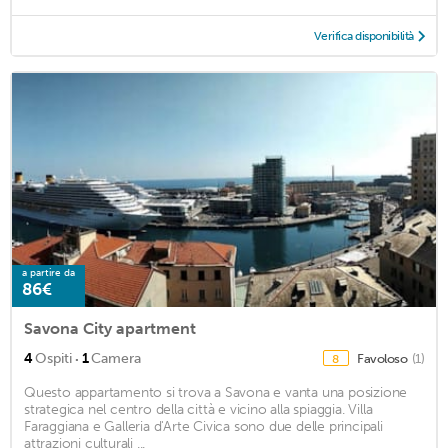
Verifica disponibilità
a partire da
86€
Savona City apartment
·
4
Ospiti
1
Camera
Favoloso
(1)
8
Questo appartamento si trova a Savona e vanta una posizione
strategica nel centro della città e vicino alla spiaggia. Villa
Faraggiana e Galleria d'Arte Civica sono due delle principali
attrazioni culturali ...