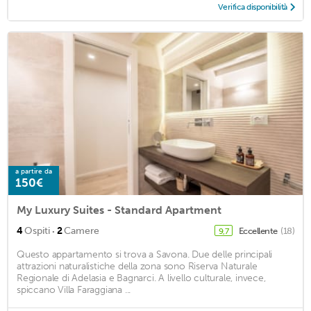
Verifica disponibilità
a partire da
150€
My Luxury Suites - Standard Apartment
·
4
Ospiti
2
Camere
Eccellente
(18)
9,7
Questo appartamento si trova a Savona. Due delle principali
attrazioni naturalistiche della zona sono Riserva Naturale
Regionale di Adelasia e Bagnarci. A livello culturale, invece,
spiccano Villa Faraggiana ...