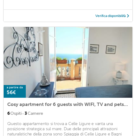
Verifica disponibilità
a partire da
56€
Cosy apartment for 6 guests with WIFI, TV and pets allowed
·
6
Ospiti
3
Camere
Questo appartamento si trova a Celle Ligure e vanta una
posizione strategica sul mare. Due delle principali attrazioni
naturalistiche della zona sono Spiaggia di Celle Ligure e Bagni