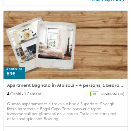
Verifica disponibilità
a partire da
69€
Apartment Bagnolo in Albisola - 4 persons, 1 bedrooms
·
4
Ospiti
1
Camera
Eccellente
(10)
10
Questo appartamento si trova a Albisola Superiore. Spiaggia
libera attrezzata e Bagni Capo Torre sono due tappe
fondamentali per gli amanti della natura. Tra le altre attrazioni
della zona spiccano Bowling ...