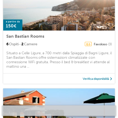
a partire da
150€
San Bastian Rooms
·
6
Ospiti
2
Camere
Favoloso
(3)
8,6
Situato a Celle Ligure, a 700 metri dalla Spiaggia di Bagni Ligure, il
San Bastian Rooms offre sistemazioni climatizzate con
connessione WiFi gratuita. Presso il bed & breakfast vi attende al
mattino una ...
Verifica disponibilità