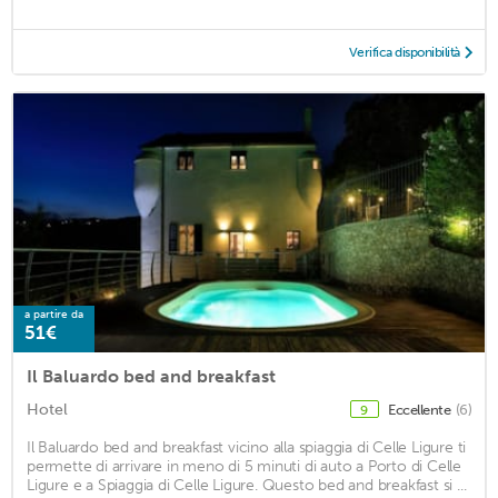
Verifica disponibilità
a partire da
51€
Il Baluardo bed and breakfast
Hotel
Eccellente
(6)
9
Il Baluardo bed and breakfast vicino alla spiaggia di Celle Ligure ti
permette di arrivare in meno di 5 minuti di auto a Porto di Celle
Ligure e a Spiaggia di Celle Ligure. Questo bed and breakfast si ...