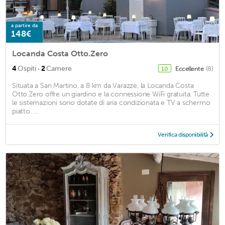
a partire da
148€
Locanda Costa Otto.Zero
·
4
Ospiti
2
Camere
Eccellente
(8)
10
Situata a San Martino, a 8 km da Varazze, la Locanda Costa
Otto.Zero offre un giardino e la connessione WiFi gratuita. Tutte
le sistemazioni sono dotate di aria condizionata e TV a schermo
piatto. ...
Verifica disponibilità