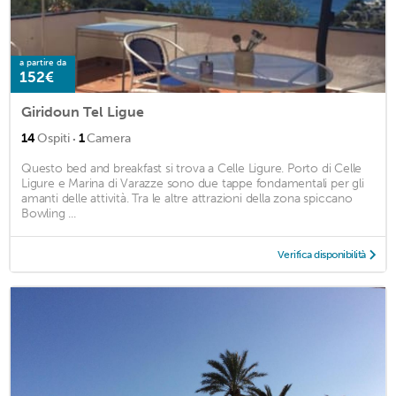
a partire da
152€
Giridoun Tel Ligue
·
14
Ospiti
1
Camera
Questo bed and breakfast si trova a Celle Ligure. Porto di Celle
Ligure e Marina di Varazze sono due tappe fondamentali per gli
amanti delle attività. Tra le altre attrazioni della zona spiccano
Bowling ...
Verifica disponibilità