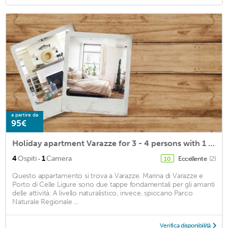
a partire da
95€
Holiday apartment Varazze for 3 - 4 persons with 1 bedroom - Holiday apartment in a villa
·
4
Ospiti
1
Camera
Eccellente
(2)
10
Questo appartamento si trova a Varazze. Marina di Varazze e
Porto di Celle Ligure sono due tappe fondamentali per gli amanti
delle attività. A livello naturalistico, invece, spiccano Parco
Naturale Regionale ...
Verifica disponibilità