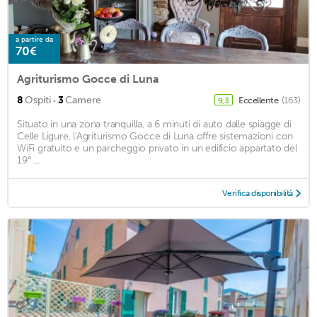
a partire da
70€
Agriturismo Gocce di Luna
·
8
Ospiti
3
Camere
Eccellente
(163)
9,3
Situato in una zona tranquilla, a 6 minuti di auto dalle spiagge di
Celle Ligure, l'Agriturismo Gocce di Luna offre sistemazioni con
WiFi gratuito e un parcheggio privato in un edificio appartato del
19° ...
Verifica disponibilità