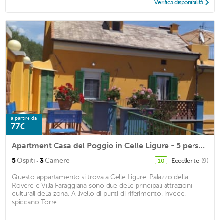
Verifica disponibilità
a partire da
77€
Apartment Casa del Poggio in Celle Ligure - 5 persons, 3 bedrooms
·
5
Ospiti
3
Camere
Eccellente
(9)
10
Questo appartamento si trova a Celle Ligure. Palazzo della
Rovere e Villa Faraggiana sono due delle principali attrazioni
culturali della zona. A livello di punti di riferimento, invece,
spiccano Torre ...