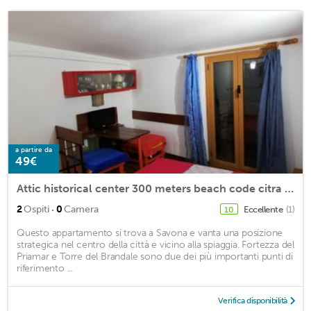
a partire da
49€
Attic historical center 300 meters beach code citra 009056 LT 0127
·
2
Ospiti
0
Camera
Eccellente
(1)
10
Questo appartamento si trova a Savona e vanta una posizione
strategica nel centro della città e vicino alla spiaggia. Fortezza del
Priamar e Torre del Brandale sono due dei più importanti punti di
riferimento ...
Verifica disponibilità