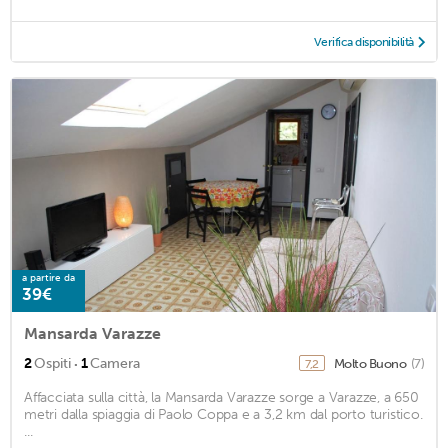
Verifica disponibilità
a partire da
39€
Mansarda Varazze
·
2
Ospiti
1
Camera
Molto Buono
(7)
7,2
Affacciata sulla città, la Mansarda Varazze sorge a Varazze, a 650
metri dalla spiaggia di Paolo Coppa e a 3,2 km dal porto turistico.
...