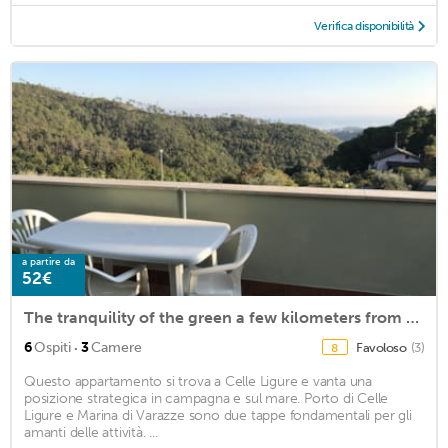
Verifica disponibilità
a partire da
52€
The tranquility of the green a few kilometers from the beach
·
6
Ospiti
3
Camere
Favoloso
(3)
8
Questo appartamento si trova a Celle Ligure e vanta una
posizione strategica in campagna e sul mare. Porto di Celle
Ligure e Marina di Varazze sono due tappe fondamentali per gli
amanti delle attività. ...