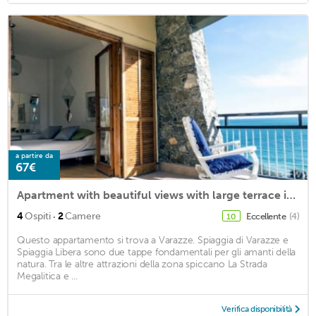
a partire da
67€
Apartment with beautiful views with large terrace in a small condominium
·
4
Ospiti
2
Camere
Eccellente
(4)
10
Questo appartamento si trova a Varazze. Spiaggia di Varazze e
Spiaggia Libera sono due tappe fondamentali per gli amanti della
natura. Tra le altre attrazioni della zona spiccano La Strada
Megalitica e ...
Verifica disponibilità