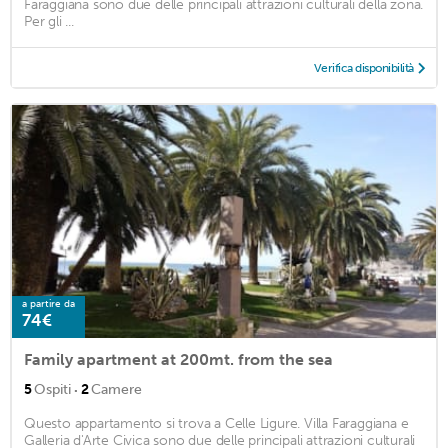
Faraggiana sono due delle principali attrazioni culturali della zona.
Per gli ...
Verifica disponibilità
a partire da
74€
Family apartment at 200mt. from the sea
·
5
Ospiti
2
Camere
Questo appartamento si trova a Celle Ligure. Villa Faraggiana e
Galleria d'Arte Civica sono due delle principali attrazioni culturali