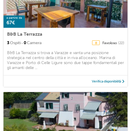
a partire da
67€
B&B La Terrazza
·
3
Ospiti
0
Camera
Favoloso
(22)
8
B&B La Terrazza si trova a Varazze e vanta una posizione
strategica nel centro della città e in riva all'oceano. Marina di
Varazze e Porto di Celle Ligure sono due tappe fondamentali per
gli amanti delle ...
Verifica disponibilità