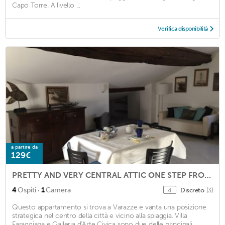
Capo Torre. A livello ...
Verifica disponibilità
a partire da
129€
PRETTY AND VERY CENTRAL ATTIC ONE STEP FROM THE SEA
·
4
Ospiti
1
Camera
Discreto
(3)
4
Questo appartamento si trova a Varazze e vanta una posizione
strategica nel centro della città e vicino alla spiaggia. Villa
Faraggiana e Galleria d'Arte Civica sono due delle principali