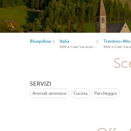
Bluepillow
Italia
Trentino-Alto
B&B e Case Vacanza
B&B e Case Vac
Sce
SERVIZI
Animali ammessi
Cucina
Parcheggio