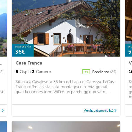
a partire da
a p
36€
5
 gorgeous view in the Dolomites
Casa Franca
V
8
Ospiti
3
Camere
1
12)
Eccellente
(24)
9,1
Situata a Cavalese, a 35 km dal Lago di Carezza, la Casa
S
Franca offre la vista sulla montagna e servizi gratuiti
a
si
quali la connessione WiFi e un parcheggio privato. ...
g
b
à
Verifica disponibilità