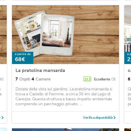
a partire da
a p
68€
2
La pratolina mansarda
c
7
Ospiti
4
Camere
6
(6)
Eccellente
(3)
13,3
a
Dotata della vista sul giardino, La pratolina mansarda si
Q
a
trova a Castello di Fiemme, a circa 36 km dal Lago di
p
Carezza. Questa struttura a basso impatto ambientale
S
comprende un parcheggio privato. ...
pe
à
Verifica disponibilità