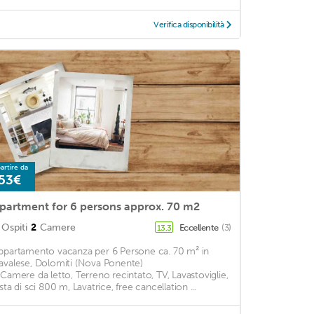
Verifica disponibilità
artire da
53€
partment for 6 persons approx. 70 m2
Ospiti
2
Camere
Eccellente
(3)
13,3
ppartamento vacanza per 6 Persone ca. 70 m² in
avalese, Dolomiti (Nova Ponente)
 Camere da letto, Terreno recintato, TV, Lavastoviglie,
sta di sci 800 m, Lavatrice, free cancellation ...