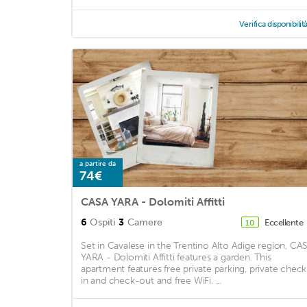
Verifica disponibilit
a partire da
74€
CASA YARA - Dolomiti Affitti
6
Ospiti
3
Camere
Eccellente
10
Set in Cavalese in the Trentino Alto Adige region, CA
YARA - Dolomiti Affitti features a garden. This
apartment features free private parking, private check
in and check-out and free WiFi. ...