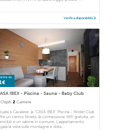
Verifica disponibilità
artire da
1€
ASA IBEX - Piscina - Sauna - Baby Club
Ospiti
2
Camere
ituata a Cavalese, la "CASA IBEX" Piscina - Kinder Club
ffre un centro fitness, la connessione WiFi gratuita, un
iniclub e un salone in comune. L’appartamento
gala la vista sulle montagne e dista ...