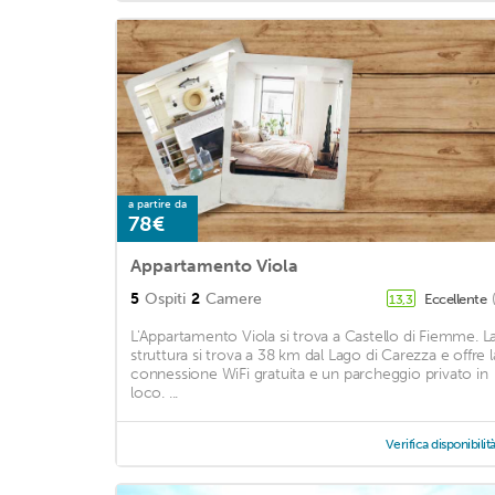
a partire da
78€
Appartamento Viola
5
Ospiti
2
Camere
Eccellente
13,3
L'Appartamento Viola si trova a Castello di Fiemme. L
struttura si trova a 38 km dal Lago di Carezza e offre l
connessione WiFi gratuita e un parcheggio privato in
loco. ...
Verifica disponibilit