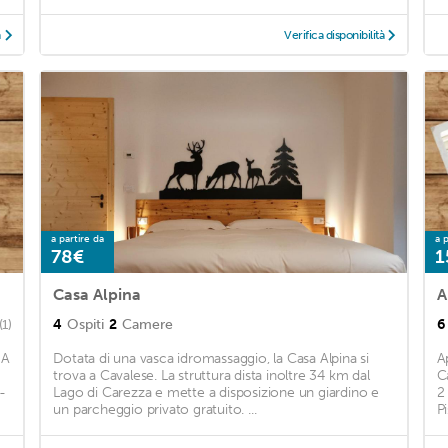
à
Verifica disponibilità
a partire da
a p
78€
1
Casa Alpina
A
4
Ospiti
2
Camere
6
(1)
SA
Dotata di una vasca idromassaggio, la Casa Alpina si
A
trova a Cavalese. La struttura dista inoltre 34 km dal
C
-
Lago di Carezza e mette a disposizione un giardino e
2
un parcheggio privato gratuito. ...
Pi