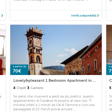
à
Verifica disponibilità
a partire da
a p
70€
7
Lovely&pleasant 1 Bedroom Apartment in Cavalese
C
4
Ospiti
3
Camere
5
e
Se pensi che muoverti a piedi sia più pratico, questo
S
appartamento di Cavalese fa proprio al caso tuo. Ti
o
troverai infatti a 1 minuti da Val di Fiemme e con una
m
passeggiata di 10 minuti potrai arrivare ...
re