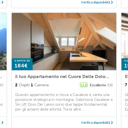
à
Verifica disponibilità
a partire da
a p
184€
1
 gorgeous view in the Dolomites
il tuo Appartamento nel Cuore Delle Dolomiti
E
2
Ospiti
1
Camera
7
(6)
Eccellente
(18)
12,8
Questo appartamento si trova a Cavalese e vanta una
Q
posizione strategica in montagna. Cabinovia Cavalese e
p
si
Ski Lift Doss Dei Laresi sono due tappe fondamentali
C
per gli amanti delle attività. Tra le altre ...
E
...
à
Verifica disponibilità