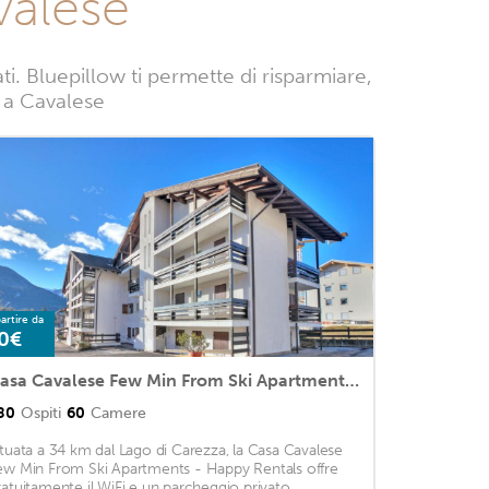
valese
. Bluepillow ti permette di risparmiare,
e a Cavalese
artire da
0€
Casa Cavalese Few Min From Ski Apartments - Happy Rentals
80
Ospiti
60
Camere
ituata a 34 km dal Lago di Carezza, la Casa Cavalese
ew Min From Ski Apartments - Happy Rentals offre
ratuitamente il WiFi e un parcheggio privato. ...