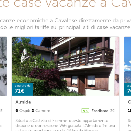
te case vacanze a Ca
canze economiche a Cavalese direttamente da privati
o le migliori tariffe sui principali siti di case vacanz
a partire da
a p
71€
7
Almida
6
Ospiti
2
Camere
1
15)
Eccellente
(39)
9,5
Situato a Castello di Fiemme, questo appartamento
S
a
dispone di connessione WiFi gratuita. L'Almida offre una
F
vista sulle montagne e dista 48 km da Merano. ...
g