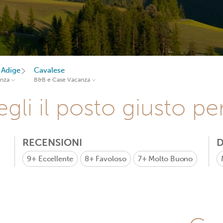
 Adige
Cavalese
anza
B&B e Case Vacanza
gli il posto giusto pe
RECENSIONI
D
9+
Eccellente
8+
Favoloso
7+
Molto Buono