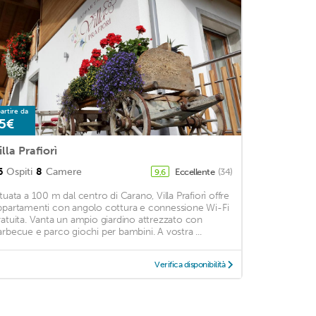
artire da
5€
illa Prafiorì
6
Ospiti
8
Camere
Eccellente
(34)
9,6
ituata a 100 m dal centro di Carano, Villa Prafiorì offre
ppartamenti con angolo cottura e connessione Wi-Fi
ratuita. Vanta un ampio giardino attrezzato con
arbecue e parco giochi per bambini. A vostra ...
Verifica disponibilità