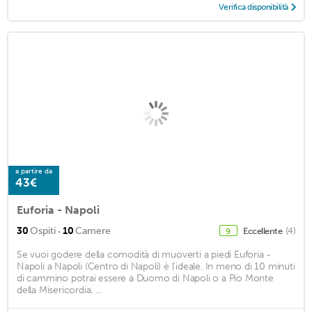
Verifica disponibilità
a partire da
43€
Euforia - Napoli
·
30
Ospiti
10
Camere
Eccellente
(4)
9
Se vuoi godere della comodità di muoverti a piedi Euforia -
Napoli a Napoli (Centro di Napoli) è l'ideale. In meno di 10 minuti
di cammino potrai essere a Duomo di Napoli o a Pio Monte
della Misericordia. ...