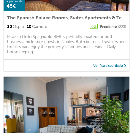
a partire da
45€
The Spanish Palace Rooms, Suites Apartments & Terraces
·
30
Ospiti
10
Camere
Eccellente
(223)
9,8
Palazzo Dello Spagnuolo B&B is perfectly located for both
business and leisure guests in Naples. Both business travelers and
tourists can enjoy the property's facilities and services. Daily
housekeeping, ...
Verifica disponibilità