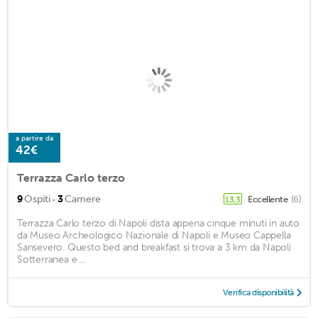
a partire da
42€
Terrazza Carlo terzo
·
9
Ospiti
3
Camere
Eccellente
(6)
13,3
Terrazza Carlo terzo di Napoli dista appena cinque minuti in auto
da Museo Archeologico Nazionale di Napoli e Museo Cappella
Sansevero. Questo bed and breakfast si trova a 3 km da Napoli
Sotterranea e ...
Verifica disponibilità