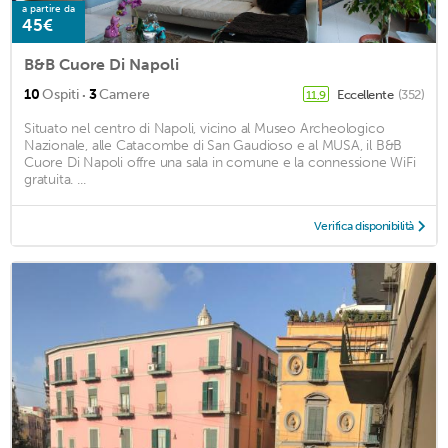
a partire da
45€
B&B Cuore Di Napoli
·
10
Ospiti
3
Camere
Eccellente
(352)
11,9
Situato nel centro di Napoli, vicino al Museo Archeologico
Nazionale, alle Catacombe di San Gaudioso e al MUSA, il B&B
Cuore Di Napoli offre una sala in comune e la connessione WiFi
gratuita. ...
Verifica disponibilità