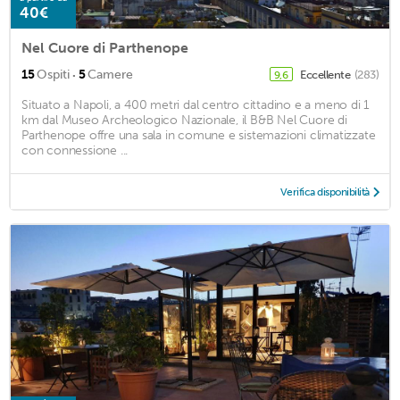
40€
Nel Cuore di Parthenope
·
15
Ospiti
5
Camere
Eccellente
(283)
9,6
Situato a Napoli, a 400 metri dal centro cittadino e a meno di 1
km dal Museo Archeologico Nazionale, il B&B Nel Cuore di
Parthenope offre una sala in comune e sistemazioni climatizzate
con connessione ...
Verifica disponibilità