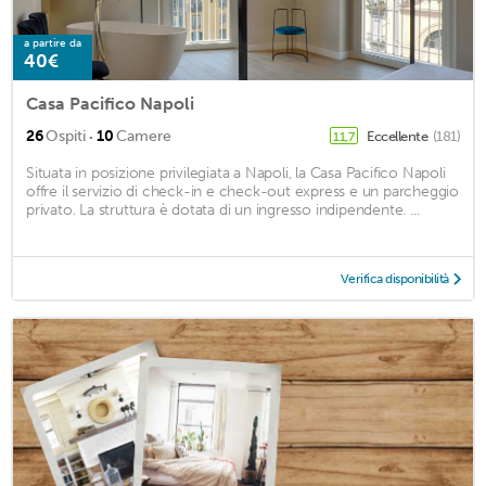
a partire da
40€
Casa Pacifico Napoli
·
26
Ospiti
10
Camere
Eccellente
(181)
11,7
Situata in posizione privilegiata a Napoli, la Casa Pacifico Napoli
offre il servizio di check-in e check-out express e un parcheggio
privato. La struttura è dotata di un ingresso indipendente. ...
Verifica disponibilità