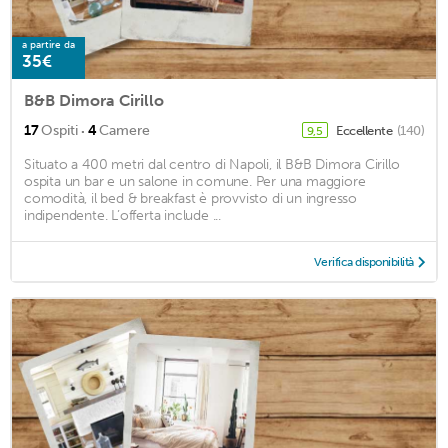
a partire da
35€
B&B Dimora Cirillo
·
17
Ospiti
4
Camere
Eccellente
(140)
9,5
Situato a 400 metri dal centro di Napoli, il B&B Dimora Cirillo
ospita un bar e un salone in comune. Per una maggiore
comodità, il bed & breakfast è provvisto di un ingresso
indipendente. L’offerta include ...
Verifica disponibilità