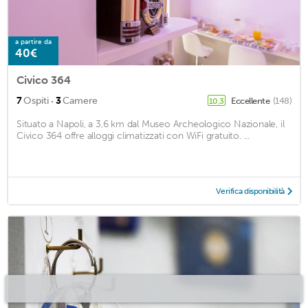
a partire da
40€
Civico 364
·
7
Ospiti
3
Camere
Eccellente
(148)
10,3
Situato a Napoli, a 3,6 km dal Museo Archeologico Nazionale, il
Civico 364 offre alloggi climatizzati con WiFi gratuito. ...
Verifica disponibilità