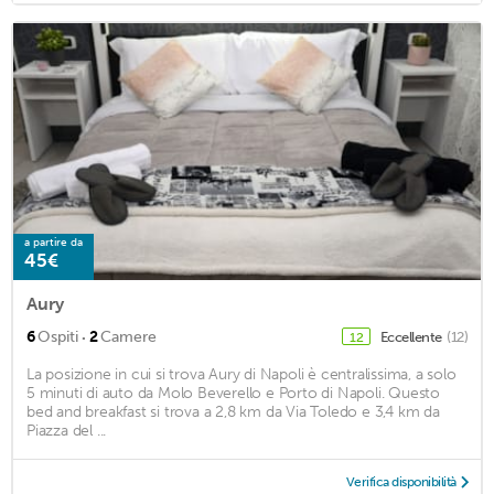
a partire da
45€
Aury
·
6
Ospiti
2
Camere
Eccellente
(12)
12
La posizione in cui si trova Aury di Napoli è centralissima, a solo
5 minuti di auto da Molo Beverello e Porto di Napoli. Questo
bed and breakfast si trova a 2,8 km da Via Toledo e 3,4 km da
Piazza del ...
Verifica disponibilità