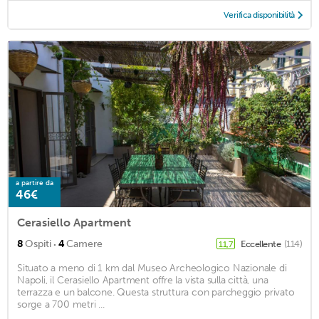
Verifica disponibilità
a partire da
46€
Cerasiello Apartment
·
8
Ospiti
4
Camere
Eccellente
(114)
11,7
Situato a meno di 1 km dal Museo Archeologico Nazionale di
Napoli, il Cerasiello Apartment offre la vista sulla città, una
terrazza e un balcone. Questa struttura con parcheggio privato
sorge a 700 metri ...