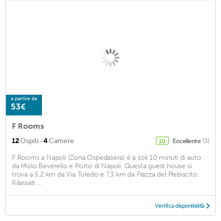
a partire da
53€
F Rooms
·
12
Ospiti
4
Camere
Eccellente
(3)
10
F Rooms a Napoli (Zona Ospedaliera) è a soli 10 minuti di auto
da Molo Beverello e Porto di Napoli. Questa guest house si
trova a 5,2 km da Via Toledo e 7,3 km da Piazza del Plebiscito.
Rilassati ...
Verifica disponibilità