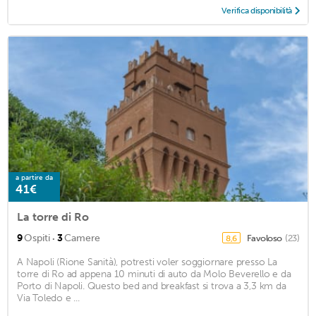
Verifica disponibilità
a partire da
41€
La torre di Ro
·
9
Ospiti
3
Camere
Favoloso
(23)
8,6
A Napoli (Rione Sanità), potresti voler soggiornare presso La
torre di Ro ad appena 10 minuti di auto da Molo Beverello e da
Porto di Napoli. Questo bed and breakfast si trova a 3,3 km da
Via Toledo e ...