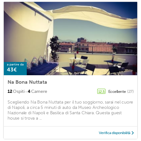
a partire da
43€
Na Bona Nuttata
·
12
Ospiti
4
Camere
Eccellente
(27)
12,5
Scegliendo Na Bona Nuttata per il tuo soggiorno, sarai nel cuore
di Napoli, a circa 5 minuti di auto da Museo Archeologico
Nazionale di Napoli e Basilica di Santa Chiara. Questa guest
house si trova a ...
Verifica disponibilità