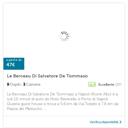
a partire da
47€
Le Berceau Di Salvatore De Tommaso
·
9
Ospiti
3
Camere
Eccellente
(27)
12,9
Le Berceau Di Salvatore De Tommaso a Napoli (Rione Alto) è a
soli 10 minuti di auto da Molo Beverello e Porto di Napoli.
Questa guest house si trova a 5,6 km da Via Toledo e 7,8 km da
Piazza del Plebiscito. ...
Verifica disponibilità