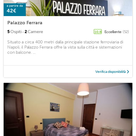
a partire da
42€
Palazzo Ferrara
·
5
Ospiti
2
Camere
Eccellente
(52)
10,8
Situato a circa 400 metri dalla principale stazione ferroviaria di
Napoli, il Palazzo Ferrara offre la vista sulla città e sistemazioni
con balcone. ...
Verifica disponibilità