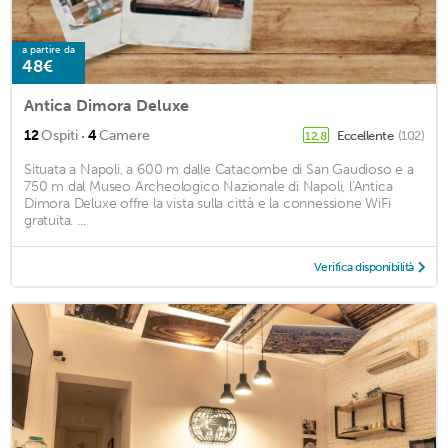
a partire da
48€
Antica Dimora Deluxe
·
12
Ospiti
4
Camere
Eccellente
(102)
12,8
Situata a Napoli, a 600 m dalle Catacombe di San Gaudioso e a
750 m dal Museo Archeologico Nazionale di Napoli, l'Antica
Dimora Deluxe offre la vista sulla città e la connessione WiFi
gratuita. ...
Verifica disponibilità