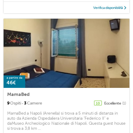
Verifica disponibilità
a partire da
46€
MamaBed
·
9
Ospiti
3
Camere
Eccellente
(1)
10
MamaBed a Napoli (Arenella) si trova a 5 minuti di distanza in
auto da Azienda Ospedaliera Universitaria "Federico II" e
daMuseo Archeologico Nazionale di Napoli. Questa guest house
si trova a 3,8 km ...