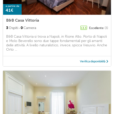
a partire da
41€
B&B Casa Vittoria
·
3
Ospiti
0
Camera
Eccellente
(3)
13,3
B&B Casa Vittoria si trova a Napoli, in Rione Alto. Porto di Napoli
e Molo Beverello sono due tappe fondamentali per gli amanti
delle attività. A livello naturalistico, invece, spicca Vesuvio. Anche
Orto ...
Verifica disponibilità