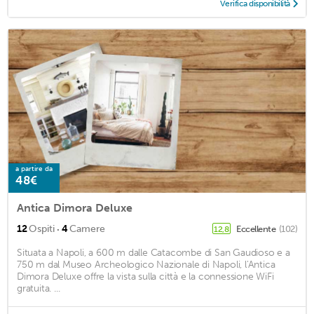
Verifica disponibilità
a partire da
48€
Antica Dimora Deluxe
·
12
Ospiti
4
Camere
Eccellente
(102)
12,8
Situata a Napoli, a 600 m dalle Catacombe di San Gaudioso e a
750 m dal Museo Archeologico Nazionale di Napoli, l'Antica
Dimora Deluxe offre la vista sulla città e la connessione WiFi
gratuita. ...