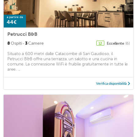
a partire da
44€
Petrucci B&B
·
8
Ospiti
3
Camere
Eccellente
(6)
12
Situato a 600 metri dalle Catacombe di San Gaudioso, il
Petrucci B&B offre una terrazza, un salotto e una cucina in
comune. La connessione WiFi è fruibile gratuitamente in tutte le
aree. ...
Verifica disponibilità