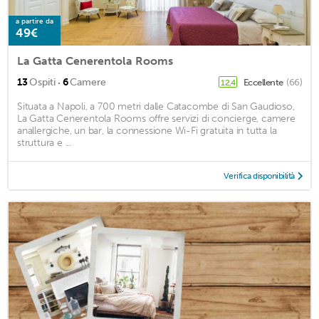
a partire da
49€
La Gatta Cenerentola Rooms
·
13
Ospiti
6
Camere
Eccellente
(66)
12,4
Situata a Napoli, a 700 metri dalle Catacombe di San Gaudioso,
La Gatta Cenerentola Rooms offre servizi di concierge, camere
anallergiche, un bar, la connessione Wi-Fi gratuita in tutta la
struttura e ...
Verifica disponibilità