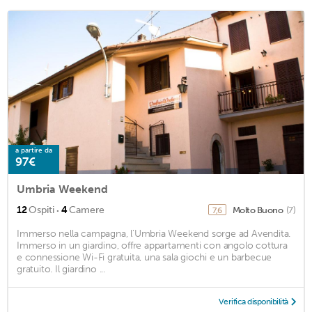
a partire da
97€
Umbria Weekend
·
12
Ospiti
4
Camere
Molto Buono
(7)
7,6
Immerso nella campagna, l'Umbria Weekend sorge ad Avendita.
Immerso in un giardino, offre appartamenti con angolo cottura
e connessione Wi-Fi gratuita, una sala giochi e un barbecue
gratuito. Il giardino ...
Verifica disponibilità