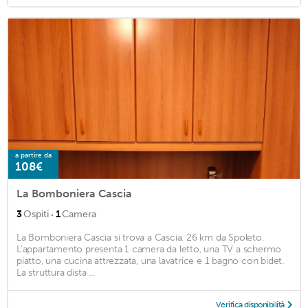
a partire da
108€
La Bomboniera Cascia
·
3
Ospiti
1
Camera
La Bomboniera Cascia si trova a Cascia. 26 km da Spoleto.
L'appartamento presenta 1 camera da letto, una TV a schermo
piatto, una cucina attrezzata, una lavatrice e 1 bagno con bidet.
La struttura dista ...
Verifica disponibilità