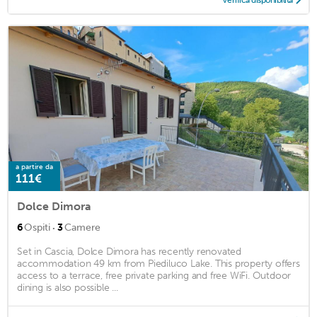
Verifica disponibilità
a partire da
111€
Dolce Dimora
·
6
Ospiti
3
Camere
Set in Cascia, Dolce Dimora has recently renovated
accommodation 49 km from Piediluco Lake. This property offers
access to a terrace, free private parking and free WiFi. Outdoor
dining is also possible ...