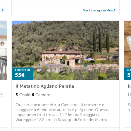
à
Verifica disponibilità
a partire da
a p
55€
5
Il Metatino Agliano Peralla
I
3
Ospiti
6
Camere
H
(5)
Questo appartamento, a Camaiore, ti consente di
S
alloggiare a 6 minuti di auto da Alpi Apuane. Questo
a 
appartamento si trova a 14,2 km da Spiaggia di
Viareggio e 18,2 km da Spiaggia di Forte dei Marmi. ...