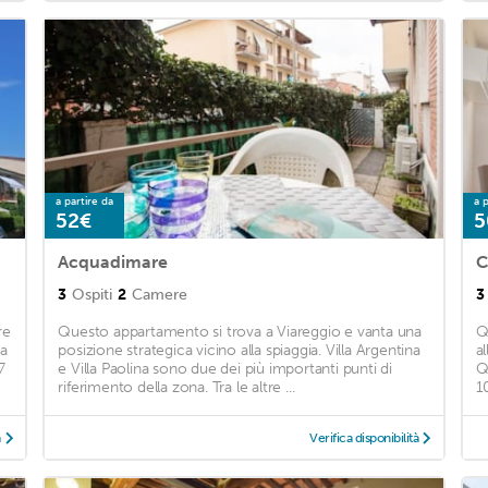
a partire da
a p
52€
5
Acquadimare
C
3
Ospiti
2
Camere
3
re
Questo appartamento si trova a Viareggio e vanta una
Q
ia
posizione strategica vicino alla spiaggia. Villa Argentina
a
7
e Villa Paolina sono due dei più importanti punti di
Q
riferimento della zona. Tra le altre ...
1
à
Verifica disponibilità