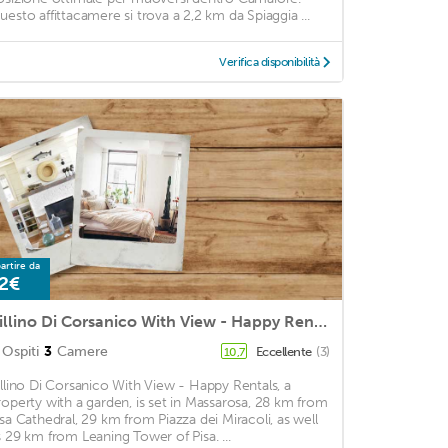
uesto affittacamere si trova a 2,2 km da Spiaggia ...
Verifica disponibilità
artire da
2€
Villino Di Corsanico With View - Happy Rentals
Ospiti
3
Camere
Eccellente
(3)
10,7
illino Di Corsanico With View - Happy Rentals, a
roperty with a garden, is set in Massarosa, 28 km from
isa Cathedral, 29 km from Piazza dei Miracoli, as well
s 29 km from Leaning Tower of Pisa. ...