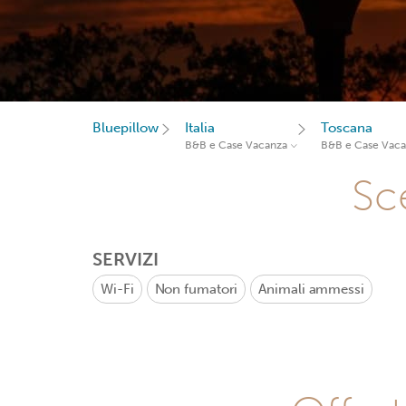
Bluepillow
Italia
Toscana
B&B e Case Vacanza
B&B e Case Vac
Sce
SERVIZI
Wi-Fi
Non fumatori
Animali ammessi