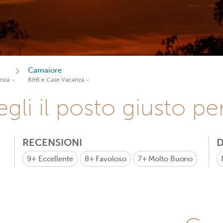
Camaiore
anza
B&B e Case Vacanza
gli il posto giusto pe
RECENSIONI
D
9+
Eccellente
8+
Favoloso
7+
Molto Buono