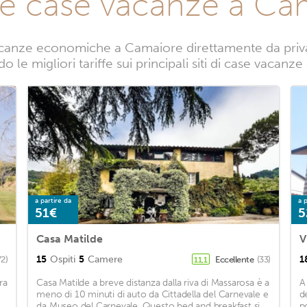
te case vacanze a Ca
canze economiche a Camaiore direttamente da privati
 le migliori tariffe sui principali siti di case vacan
a partire da
a p
51€
5
Casa Matilde
V
15
Ospiti
5
Camere
1
72)
Eccellente
(33)
11,1
ra
Casa Matilde a breve distanza dalla riva di Massarosa è a
A
meno di 10 minuti di auto da Cittadella del Carnevale e
d
da Museo del Carnevale. Questo bed and breakfast si
p