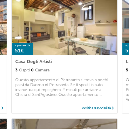
a partire da
a p
51€
5
Casa Degli Artisti
L
3
Ospiti
0
Camera
5
Questo appartamento di Pietrasanta si trova a pochi
Q
passi da Duomo di Pietrasanta. Se ti sposti in auto,
m
invece, da qui impiegherai 2 minuti per arrivare a
P
Chiesa di Sant'Agostino. Questo appartamento ...
a
Vi
à
Verifica disponibilità