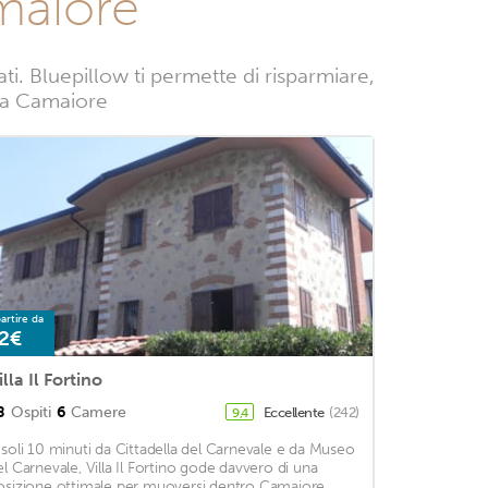
maiore
. Bluepillow ti permette di risparmiare,
ze a Camaiore
artire da
2€
illa Il Fortino
8
Ospiti
6
Camere
Eccellente
(242)
9,4
 soli 10 minuti da Cittadella del Carnevale e da Museo
el Carnevale, Villa Il Fortino gode davvero di una
osizione ottimale per muoversi dentro Camaiore.