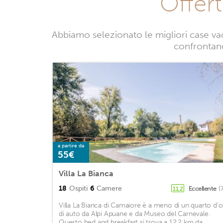
Offer
Abbiamo selezionato le migliori case va
confrontando
a partire da
55€
Villa La Bianca
18
Ospiti
6
Camere
Eccellente
(
11,2
Villa La Bianca di Camaiore è a meno di un quarto d'o
di auto da Alpi Apuane e da Museo del Carnevale.
Questo bed and breakfast si trova a 12,2 km da