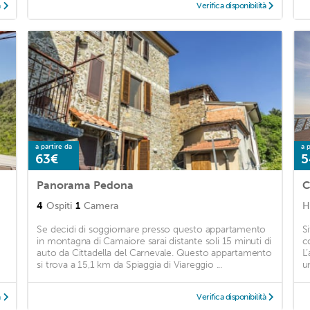
à
Verifica disponibilità
a partire da
a p
63€
5
Panorama Pedona
C
4
Ospiti
1
Camera
H
Se decidi di soggiornare presso questo appartamento
S
in montagna di Camaiore sarai distante soli 15 minuti di
c
auto da Cittadella del Carnevale. Questo appartamento
L
si trova a 15,1 km da Spiaggia di Viareggio ...
u
à
Verifica disponibilità