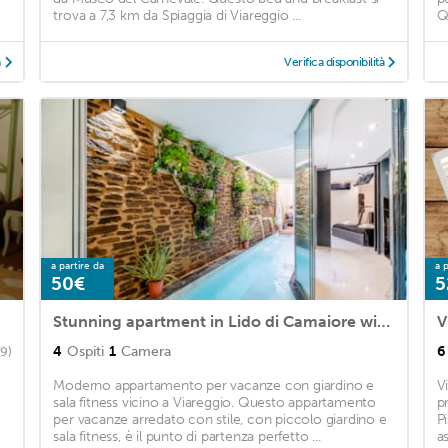
trova a 7,3 km da Spiaggia di Viareggio ...
Q
à
Verifica disponibilità
a partire da
a p
50€
5
Stunning apartment in Lido di Camaiore with Sauna, WiFi and Outdoor swimming pool
4
Ospiti
1
Camera
6
(9)
Moderno appartamento per vacanze con giardino e
V
sala fitness vicino a Viareggio. Questo appartamento
p
per vacanze arredato con stile, con piccolo giardino e
P
sala fitness, è il punto di partenza perfetto ...
a