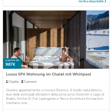
Verifica disponibilità
a partire da
987€
Luxus SPA Wohnung im Chalet mit Whirlpool
·
1
Ospite
2
Camere
Questo appartamento si trova a Brunico. A livello naturalistico,
due delle principali attrazioni della zona sono Dolomiti e Lago di
Braies. Anche Q-Fun Lasergame e Parco Avventura Kronaction
meritano una ...