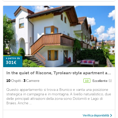
a partire da
301€
In the quiet of Riscone, Tyrolean-style apartment along the cycle path
·
10
Ospiti
3
Camere
Eccellente
(1)
10
Questo appartamento si trova a Brunico e vanta una posizione
strategica in campagna e in montagna. A livello naturalistico, due
delle principali attrazioni della zona sono Dolomiti e Lago di
Braies. Anche ...
Verifica disponibilità