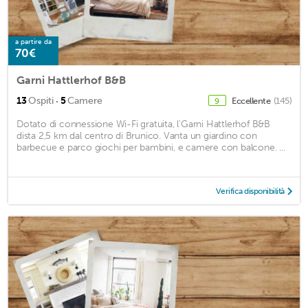
a partire da
70€
Garni Hattlerhof B&B
·
13
Ospiti
5
Camere
Eccellente
(145)
9
Dotato di connessione Wi-Fi gratuita, l'Garni Hattlerhof B&B
dista 2,5 km dal centro di Brunico. Vanta un giardino con
barbecue e parco giochi per bambini, e camere con balcone. ...
Verifica disponibilità