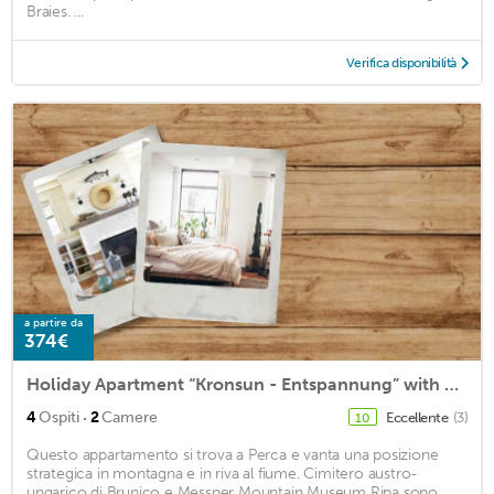
Braies. ...
Verifica disponibilità
a partire da
374€
Holiday Apartment “Kronsun - Entspannung” with Mountain View, Wi-Fi, Balcony & Garden
·
4
Ospiti
2
Camere
Eccellente
(3)
10
Questo appartamento si trova a Perca e vanta una posizione
strategica in montagna e in riva al fiume. Cimitero austro-
ungarico di Brunico e Messner Mountain Museum Ripa sono