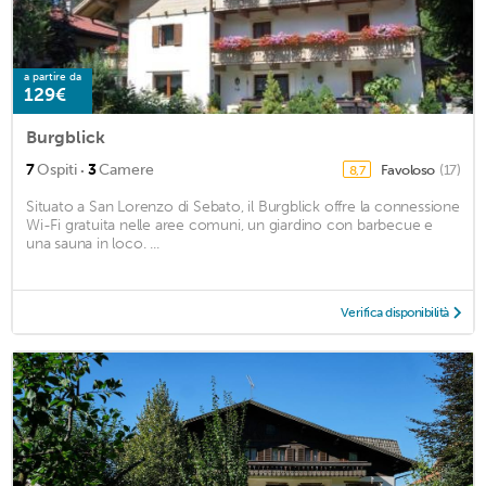
a partire da
129€
Burgblick
·
7
Ospiti
3
Camere
Favoloso
(17)
8,7
Situato a San Lorenzo di Sebato, il Burgblick offre la connessione
Wi-Fi gratuita nelle aree comuni, un giardino con barbecue e
una sauna in loco. ...
Verifica disponibilità