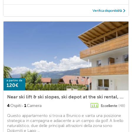
Verifica disponibilità
a partire da
120€
Near ski lift & ski slopes, ski depot at the ski rental, garage, Cron4 sauna & pools,
·
4
Ospiti
1
Camera
Eccellente
(48)
13,1
Questo appartamento si trova a Brunico e vanta una posizione
strategica in campagna e adiacente a un campo da golf. A livello
naturalistico, due delle principali attrazioni della zona sono
Dolomiti e Lago ...