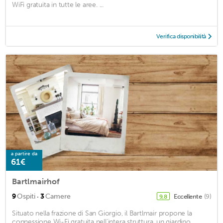
WiFi gratuita in tutte le aree. ...
Verifica disponibilità
a partire da
61€
Bartlmairhof
·
9
Ospiti
3
Camere
Eccellente
(9)
9,8
Situato nella frazione di San Giorgio, il Bartlmair propone la
connessione Wi-Fi gratuita nell'intera struttura, un giardino