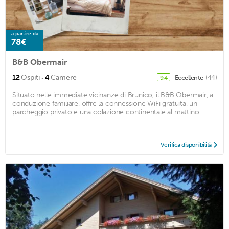
a partire da
78€
B&B Obermair
·
12
Ospiti
4
Camere
Eccellente
(44)
9,4
Situato nelle immediate vicinanze di Brunico, il B&B Obermair, a
conduzione familiare, offre la connessione WiFi gratuita, un
parcheggio privato e una colazione continentale al mattino. ...
Verifica disponibilità