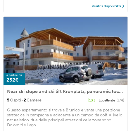
Verifica disponibilità
a partire da
252€
Near ski slope and ski lift Kronplatz, panoramic location, swimming pool Cron 4 & sauna
·
5
Ospiti
2
Camere
Eccellente
(174)
13,3
Questo appartamento si trova a Brunico e vanta una posizione
strategica in campagna e adiacente a un campo da golf. A livello
naturalistico, due delle principali attrazioni della zona sono
Dolomiti e Lago ...