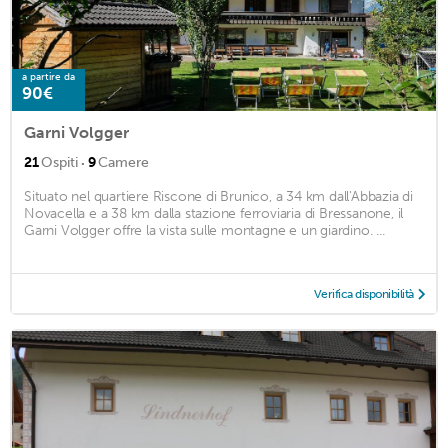
a partire da
90€
Garni Volgger
·
21
Ospiti
9
Camere
Situato nel quartiere Riscone di Brunico, a 34 km dall'Abbazia di
Novacella e a 38 km dalla stazione ferroviaria di Bressanone, il
Garni Volgger offre la vista sulle montagne e un giardino. ...
Verifica disponibilità