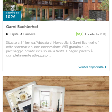
a partire da
102€
Garni Bachlerhof
·
6
Ospiti
3
Camere
Eccellente
(111)
10,2
Situato a 34 km dall'Abbazia di Novacella, il Garni Bachlerhof
offre sistemazioni con connessione WiFi gratuita e un
parcheggio privato incluso nella tariffa. Il bagno privato è
completamente attrezzato ...
Verifica disponibilità