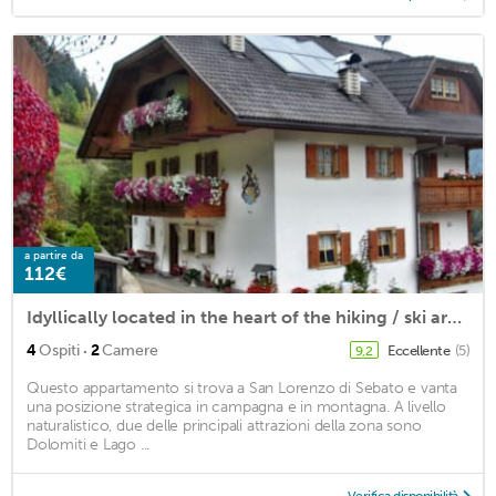
a partire da
112€
Idyllically located in the heart of the hiking / ski area of ​​the Kronplatz
·
4
Ospiti
2
Camere
Eccellente
(5)
9,2
Questo appartamento si trova a San Lorenzo di Sebato e vanta
una posizione strategica in campagna e in montagna. A livello
naturalistico, due delle principali attrazioni della zona sono
Dolomiti e Lago ...