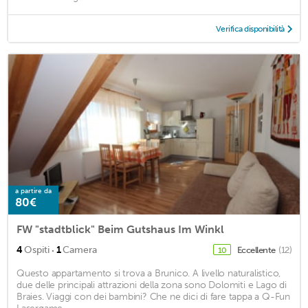
Verifica disponibilità
a partire da
80€
FW "stadtblick" Beim Gutshaus Im Winkl
·
4
Ospiti
1
Camera
Eccellente
(12)
10
Questo appartamento si trova a Brunico. A livello naturalistico,
due delle principali attrazioni della zona sono Dolomiti e Lago di
Braies. Viaggi con dei bambini? Che ne dici di fare tappa a Q-Fun