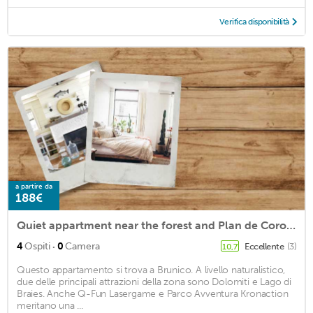
Verifica disponibilità
a partire da
188€
Quiet appartment near the forest and Plan de Corones
·
4
Ospiti
0
Camera
Eccellente
(3)
10,7
Questo appartamento si trova a Brunico. A livello naturalistico,
due delle principali attrazioni della zona sono Dolomiti e Lago di
Braies. Anche Q-Fun Lasergame e Parco Avventura Kronaction
meritano una ...