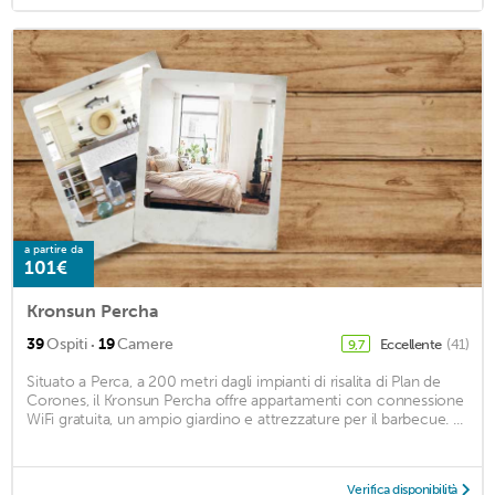
a partire da
101€
Kronsun Percha
·
39
Ospiti
19
Camere
Eccellente
(41)
9,7
Situato a Perca, a 200 metri dagli impianti di risalita di Plan de
Corones, il Kronsun Percha offre appartamenti con connessione
WiFi gratuita, un ampio giardino e attrezzature per il barbecue. ...
Verifica disponibilità