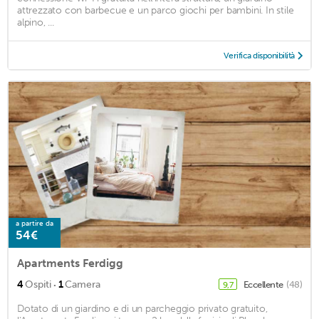
attrezzato con barbecue e un parco giochi per bambini. In stile
alpino, ...
Verifica disponibilità
a partire da
54€
Apartments Ferdigg
·
4
Ospiti
1
Camera
Eccellente
(48)
9,7
Dotato di un giardino e di un parcheggio privato gratuito,