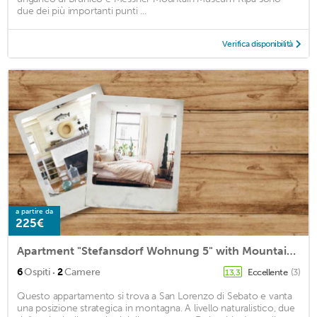
due dei più importanti punti ...
Verifica disponibilità
a partire da
225€
Apartment "Stefansdorf Wohnung 5" with Mountain View, Wi-Fi, Garden & Balcony
·
6
Ospiti
2
Camere
Eccellente
(3)
13,3
Questo appartamento si trova a San Lorenzo di Sebato e vanta
una posizione strategica in montagna. A livello naturalistico, due