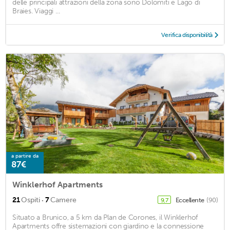
delle principali attrazioni della zona sono Dolomiti e Lago di
Braies. Viaggi ...
Verifica disponibilità
a partire da
87€
Winklerhof Apartments
·
21
Ospiti
7
Camere
Eccellente
(90)
9,7
Situato a Brunico, a 5 km da Plan de Corones, il Winklerhof
Apartments offre sistemazioni con giardino e la connessione