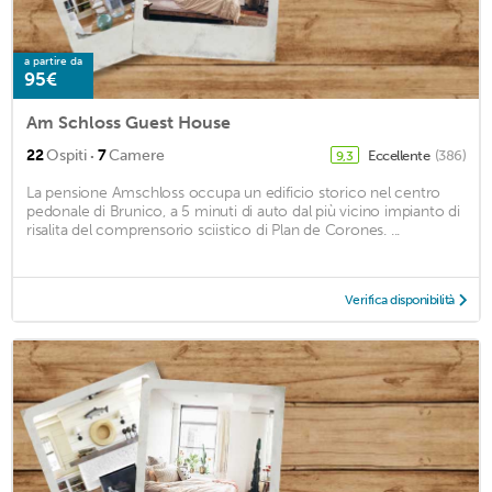
a partire da
95€
Am Schloss Guest House
·
22
Ospiti
7
Camere
Eccellente
(386)
9,3
La pensione Amschloss occupa un edificio storico nel centro
pedonale di Brunico, a 5 minuti di auto dal più vicino impianto di
risalita del comprensorio sciistico di Plan de Corones. ...
Verifica disponibilità