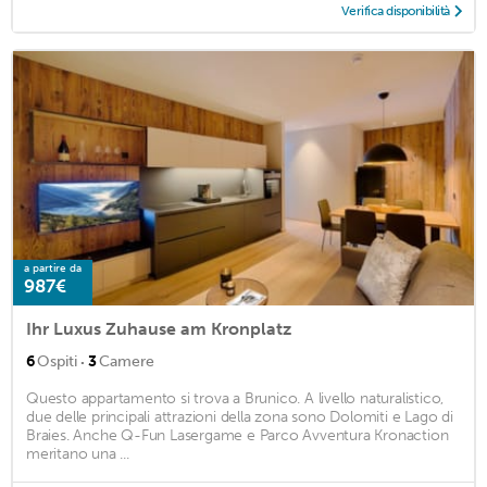
Verifica disponibilità
a partire da
987€
Ihr Luxus Zuhause am Kronplatz
·
6
Ospiti
3
Camere
Questo appartamento si trova a Brunico. A livello naturalistico,
due delle principali attrazioni della zona sono Dolomiti e Lago di
Braies. Anche Q-Fun Lasergame e Parco Avventura Kronaction
meritano una ...