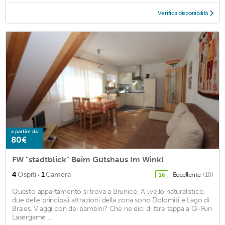
Verifica disponibilità
a partire da
80€
FW "stadtblick" Beim Gutshaus Im Winkl
·
4
Ospiti
1
Camera
Eccellente
(10)
16
Questo appartamento si trova a Brunico. A livello naturalistico,
due delle principali attrazioni della zona sono Dolomiti e Lago di
Braies. Viaggi con dei bambini? Che ne dici di fare tappa a Q-Fun
Lasergame ...