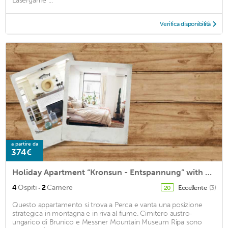
Lasergame ...
Verifica disponibilità
a partire da
374€
Holiday Apartment “Kronsun - Entspannung” with Mountain View, Wi-Fi, Balcony & Garden
·
4
Ospiti
2
Camere
Eccellente
(3)
20
Questo appartamento si trova a Perca e vanta una posizione
strategica in montagna e in riva al fiume. Cimitero austro-
ungarico di Brunico e Messner Mountain Museum Ripa sono