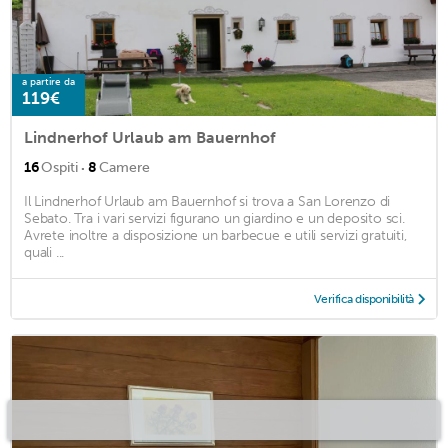
a partire da
119€
Lindnerhof Urlaub am Bauernhof
·
16
Ospiti
8
Camere
Il Lindnerhof Urlaub am Bauernhof si trova a San Lorenzo di
Sebato. Tra i vari servizi figurano un giardino e un deposito sci.
Avrete inoltre a disposizione un barbecue e utili servizi gratuiti,
quali ...
Verifica disponibilità