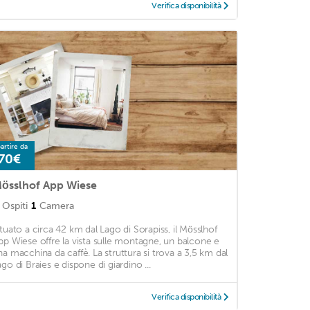
Verifica disponibilità
artire da
70€
össlhof App Wiese
Ospiti
1
Camera
ituato a circa 42 km dal Lago di Sorapiss, il Mösslhof
pp Wiese offre la vista sulle montagne, un balcone e
na macchina da caffè. La struttura si trova a 3,5 km dal
ago di Braies e dispone di giardino ...
Verifica disponibilità