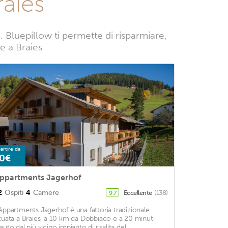
raies
 Bluepillow ti permette di risparmiare,
ze a Braies
artire da
0€
ppartments Jagerhof
2
Ospiti
4
Camere
Eccellente
(138)
9,7
'Appartments Jagerhof è una fattoria tradizionale
ituata a Braies, a 10 km da Dobbiaco e a 20 minuti
auto dal più vicino impianto di risalita del