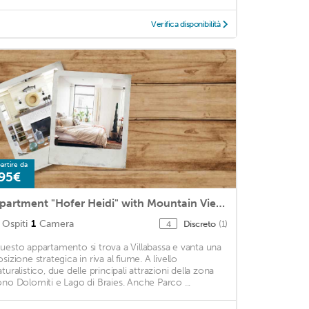
Verifica disponibilità
artire da
95€
Apartment "Hofer Heidi" with Mountain View, Wi-Fi, Balcony & Garden
Ospiti
1
Camera
Discreto
(1)
4
uesto appartamento si trova a Villabassa e vanta una
sizione strategica in riva al fiume. A livello
turalistico, due delle principali attrazioni della zona
ono Dolomiti e Lago di Braies. Anche Parco ...