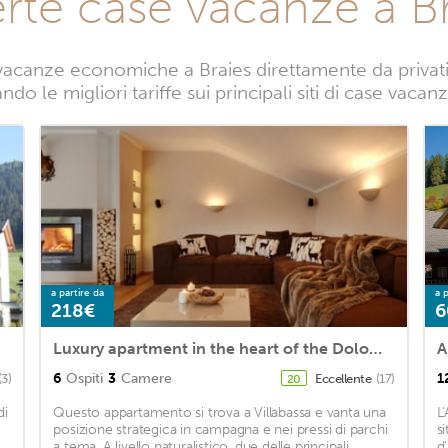
rte case vacanze a B
acanze economiche a Braies direttamente da privati.
do le migliori tariffe sui principali siti di case vacan
a partire da
a p
218€
6
Luxury apartment in the heart of the Dolomites
A
6
Ospiti
3
Camere
1
(3)
Eccellente
(17)
20
di
Questo appartamento si trova a Villabassa e vanta una
L
posizione strategica in campagna e nei pressi di parchi
s
a tema. A livello naturalistico, due delle principali
d'