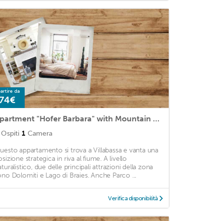
artire da
74€
Apartment "Hofer Barbara" with Mountain View, Wi-Fi, Balcony & Garden
Ospiti
1
Camera
uesto appartamento si trova a Villabassa e vanta una
sizione strategica in riva al fiume. A livello
turalistico, due delle principali attrazioni della zona
ono Dolomiti e Lago di Braies. Anche Parco ...
Verifica disponibilità