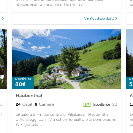
attrazioni della zona sono Dolomiti e ...
c
à
Verifica disponibilità
a partire da
a p
80€
5
Haubenthal
A
24
Ospiti
8
Camere
1
45)
Eccellente
(25)
9,7
f
Situato a 2 km dal centro di Villabassa, l'Haubenthal
L
offre alloggi con TV a schermo piatto e la connessione
r
WiFi gratuita. ...
c
...