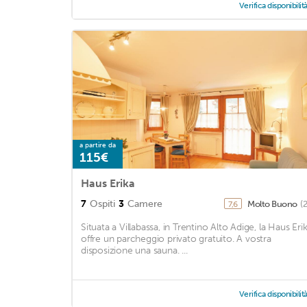
Verifica disponibilit
a partire da
115€
Haus Erika
7
Ospiti
3
Camere
Molto Buono
(
7,6
Situata a Villabassa, in Trentino Alto Adige, la Haus Eri
offre un parcheggio privato gratuito. A vostra
disposizione una sauna. ...
Verifica disponibilit