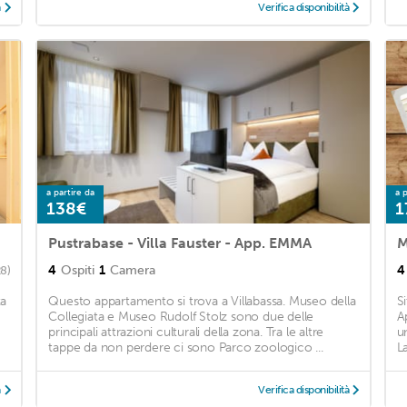
à
Verifica disponibilità
a partire da
a p
138€
1
Pustrabase - Villa Fauster - App. EMMA
M
4
Ospiti
1
Camera
4
28)
ka
Questo appartamento si trova a Villabassa. Museo della
S
Collegiata e Museo Rudolf Stolz sono due delle
A
principali attrazioni culturali della zona. Tra le altre
u
tappe da non perdere ci sono Parco zoologico ...
L
à
Verifica disponibilità