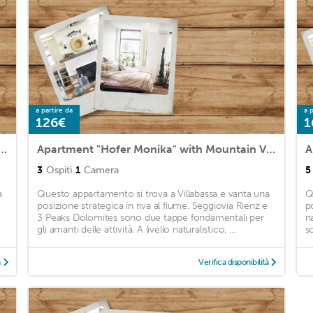
a partire da
a p
126€
1
r Maria" with Mountain View, Wi-Fi, Terrace & Garden
Apartment "Hofer Monika" with Mountain View, Wi-Fi, Balcony & Garden
3
Ospiti
1
Camera
5
a
Questo appartamento si trova a Villabassa e vanta una
Q
posizione strategica in riva al fiume. Seggiovia Rienz e
po
3 Peaks Dolomites sono due tappe fondamentali per
na
gli amanti delle attività. A livello naturalistico, ...
s
à
Verifica disponibilità