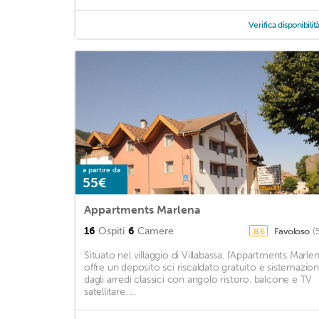
Verifica disponibilit
a partire da
55€
Appartments Marlena
16
Ospiti
6
Camere
Favoloso
(
8,6
Situato nel villaggio di Villabassa, l'Appartments Marle
offre un deposito sci riscaldato gratuito e sistemazion
dagli arredi classici con angolo ristoro, balcone e TV
satellitare. ...