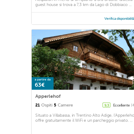
guest house si trova a 7,3 km da Lago di Dobbiaco ...
Verifica disponibilit
a partire da
63€
Apperlehof
21
Ospiti
5
Camere
Eccellente
(
9,3
Situato a Villabassa, in Trentino Alto Adige, l’Apperleho
offre gratuitamente il WiFi e un parcheggio privato. ...