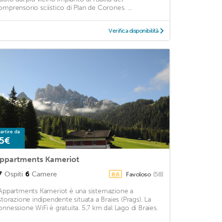
omprensorio sciistico di Plan de Corones. ...
Verifica disponibilità
artire da
5€
ppartments Kameriot
7
Ospiti
6
Camere
Favoloso
(58)
8,6
'Appartments Kameriot è una sistemazione a
istorazione indipendente situata a Braies (Prags). La
onnessione WiFi è gratuita. 5,7 km dal Lago di Braies.