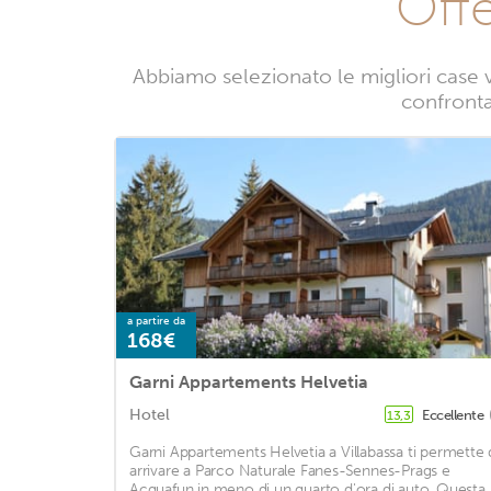
Offe
Abbiamo selezionato le migliori case v
confrontan
a partire da
168€
Garni Appartements Helvetia
Hotel
Eccellente
13,3
Garni Appartements Helvetia a Villabassa ti permette 
arrivare a Parco Naturale Fanes-Sennes-Prags e
Acquafun in meno di un quarto d'ora di auto. Questa