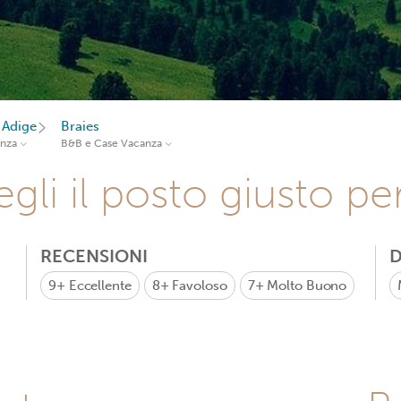
 Adige
Braies
anza
B&B e Case Vacanza
gli il posto giusto pe
RECENSIONI
D
9+
Eccellente
8+
Favoloso
7+
Molto Buono