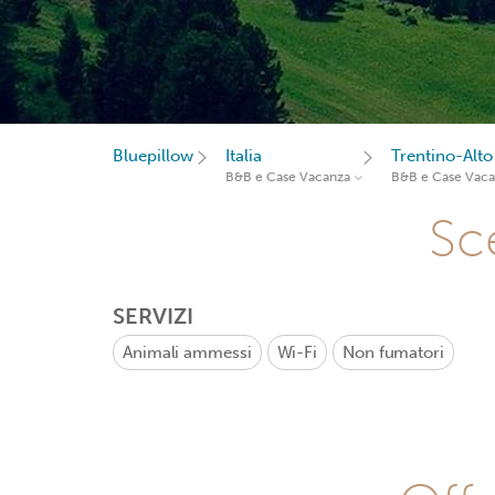
Bluepillow
Italia
Trentino-Alto
B&B e Case Vacanza
B&B e Case Vac
Sce
SERVIZI
Animali ammessi
Wi-Fi
Non fumatori