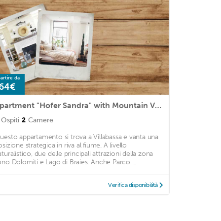
artire da
64€
Apartment "Hofer Sandra" with Mountain View, Wi-Fi, Terrace & Garden
Ospiti
2
Camere
uesto appartamento si trova a Villabassa e vanta una
sizione strategica in riva al fiume. A livello
turalistico, due delle principali attrazioni della zona
ono Dolomiti e Lago di Braies. Anche Parco ...
Verifica disponibilità