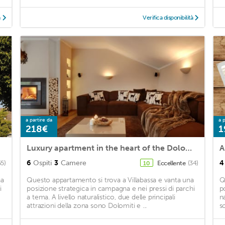
à
Verifica disponibilità
a partire da
a p
218€
1
Luxury apartment in the heart of the Dolomites
6
Ospiti
3
Camere
4
55)
Eccellente
(34)
10
na
Questo appartamento si trova a Villabassa e vanta una
Q
i
posizione strategica in campagna e nei pressi di parchi
po
a tema. A livello naturalistico, due delle principali
na
attrazioni della zona sono Dolomiti e ...
s