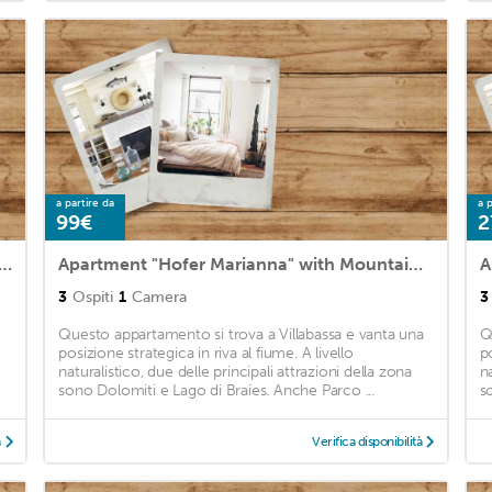
a partire da
a p
99€
2
 Häuslerhof Pinus with Mountain View, Balcony & Wi-Fi
Apartment "Hofer Marianna" with Mountain View, Wi-Fi, Balcony & Garden
3
Ospiti
1
Camera
3
Questo appartamento si trova a Villabassa e vanta una
Q
posizione strategica in riva al fiume. A livello
po
naturalistico, due delle principali attrazioni della zona
na
sono Dolomiti e Lago di Braies. Anche Parco ...
s
à
Verifica disponibilità