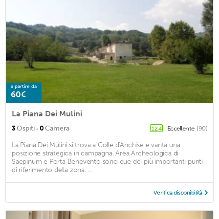
a partire da
60€
La Piana Dei Mulini
·
3
Ospiti
0
Camera
Eccellente
(90)
12,4
La Piana Dei Mulini si trova a Colle d'Anchise e vanta una
posizione strategica in campagna. Area Archeologica di
Saepinum e Porta Benevento sono due dei più importanti punti
di riferimento della zona. ...
Verifica disponibilità