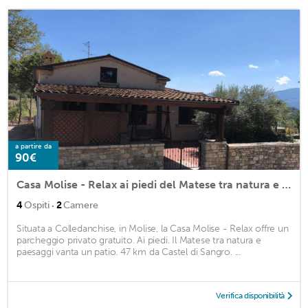
a partire da
90€
Casa Molise - Relax ai piedi del Matese tra natura e paesaggi
·
4
Ospiti
2
Camere
Situata a Colledanchise, in Molise, la Casa Molise - Relax offre un
parcheggio privato gratuito. Ai piedi. Il Matese tra natura e
paesaggi vanta un patio. 47 km da Castel di Sangro. ...
Verifica disponibilità