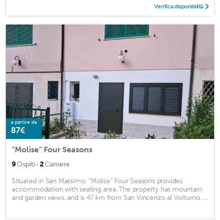
Verifica disponibilità
a partire da
87€
“Molise” Four Seasons
·
9
Ospiti
2
Camere
Situated in San Massimo, “Molise” Four Seasons provides
accommodation with seating area. The property has mountain
and garden views, and is 47 km from San Vincenzo al Volturno. ...