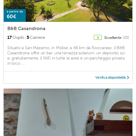
a partire da
60€
B&B Casandrona
·
17
Ospiti
5
Camere
Eccellente
(23)
9
Situato a San Massimo, in Molise, a 46 km da Roccaraso, il B&B
Casandrona offre un bar, una terrazza solarium, un deposito sci
e, gratuitamente, il WiFi in tutte le aree e un parcheggio privato
in loco. ...
Verifica disponibilità