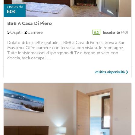
a partire da
60€
B&B A Casa Di Piero
·
5
Ospiti
2
Camere
Eccellente
(40)
9,2
Dotato di biciclette gratuite, il B&B a Casa di Piero si trova a San
Massimo. Offre camere con terrazza con vista sulle montagne.
Tutte le sistemazioni dispongono di TV e bagno privato con
doccia, asciugacapelli ...
Verifica disponibilità