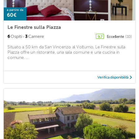
a partire da
60€
Le Finestre sulla Piazza
·
6
Ospiti
3
Camere
Eccellente
(10)
9,7
Situato a 50 km da San Vincenzo al Volturno, Le Finestre sulla
Piazza offre un ristorante, una sala comune e una cucina in
comune. ...
Verifica disponibilità