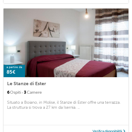
a partire da
85€
Le Stanze di Ester
·
6
Ospiti
3
Camere
Situato a Boiano, in Molise, il Stanze di Ester offre una terrazza.
La struttura si trova a 27 km da Isernia. ...
Verifica disponibilità