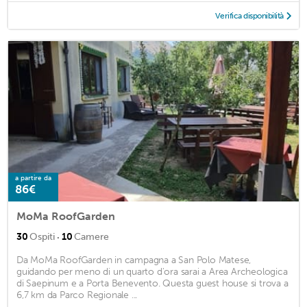
Verifica disponibilità
a partire da
86€
MoMa RoofGarden
·
30
Ospiti
10
Camere
Da MoMa RoofGarden in campagna a San Polo Matese,
guidando per meno di un quarto d'ora sarai a Area Archeologica
di Saepinum e a Porta Benevento. Questa guest house si trova a
6,7 km da Parco Regionale ...