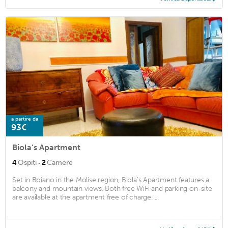
a partire da
93€
Biola’s Apartment
·
4
Ospiti
2
Camere
Set in Boiano in the Molise region, Biola’s Apartment features a
balcony and mountain views. Both free WiFi and parking on-site
are available at the apartment free of charge. ...