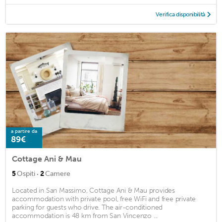
Verifica disponibilità
a partire da
89€
Cottage Ani & Mau
·
5
Ospiti
2
Camere
Located in San Massimo, Cottage Ani & Mau provides
accommodation with private pool, free WiFi and free private
parking for guests who drive. The air-conditioned
accommodation is 48 km from San Vincenzo ...