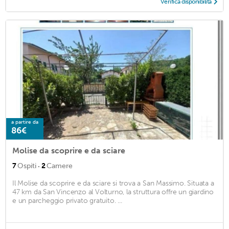
Verifica disponibilità
a partire da
86€
Molise da scoprire e da sciare
·
7
Ospiti
2
Camere
Il Molise da scoprire e da sciare si trova a San Massimo. Situata a
47 km da San Vincenzo al Volturno, la struttura offre un giardino
e un parcheggio privato gratuito. ...