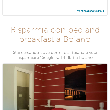
Verifica disponibilità
Risparmia con bed and
breakfast a Boiano
Stai cercando dove dormire a Boiano e vuoi
risparmiare? Scegli tra 14 B&B a Boiano