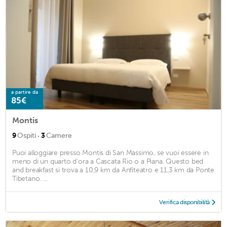
a partire da
85€
Montis
·
9
Ospiti
3
Camere
Puoi alloggiare presso Montis di San Massimo, se vuoi essere in
meno di un quarto d'ora a Cascata Rio o a Piana. Questo bed
and breakfast si trova a 10,9 km da Anfiteatro e 11,3 km da Ponte
Tibetano. ...
Verifica disponibilità