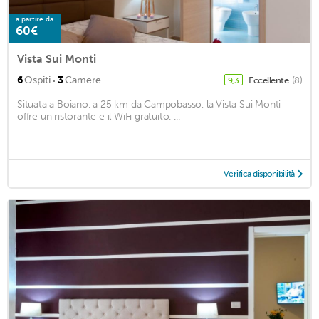
a partire da
60€
Vista Sui Monti
·
6
Ospiti
3
Camere
Eccellente
(8)
9,3
Situata a Boiano, a 25 km da Campobasso, la Vista Sui Monti
offre un ristorante e il WiFi gratuito. ...
Verifica disponibilità