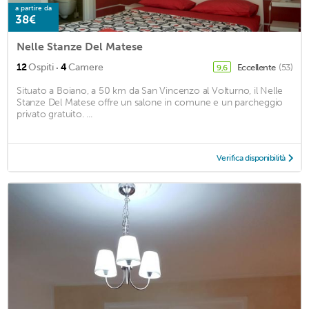
a partire da
38€
Nelle Stanze Del Matese
·
12
Ospiti
4
Camere
Eccellente
(53)
9,6
Situato a Boiano, a 50 km da San Vincenzo al Volturno, il Nelle
Stanze Del Matese offre un salone in comune e un parcheggio
privato gratuito. ...
Verifica disponibilità