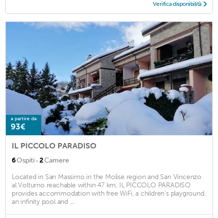
Verifica disponibilità
a partire da
93€
IL PICCOLO PARADISO
·
6
Ospiti
2
Camere
Located in San Massimo in the Molise region and San Vincenzo
al Volturno reachable within 47 km, IL PICCOLO PARADISO
provides accommodation with free WiFi, a children's playground,
an infinity pool and ...