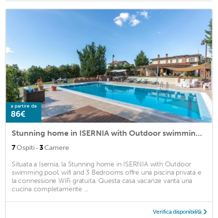
a partire da
86€
Stunning home in ISERNIA with Outdoor swimming pool, WiFi and 3 Bedrooms
·
7
Ospiti
3
Camere
Situata a Isernia, la Stunning home in ISERNIA with Outdoor
swimming pool, wifi and 3 Bedrooms offre una piscina privata e
la connessione WiFi gratuita. Questa casa vacanze vanta una
cucina completamente ...
Verifica disponibilità