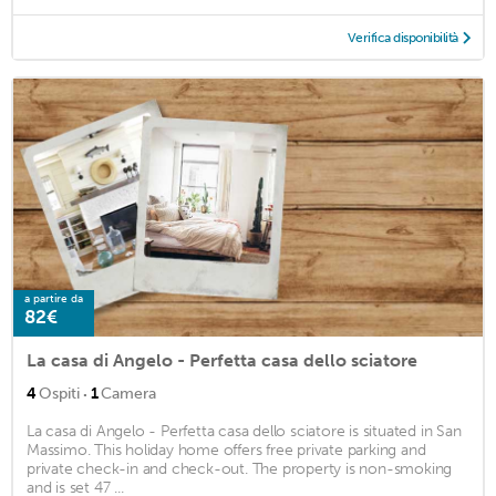
Verifica disponibilità
a partire da
82€
La casa di Angelo - Perfetta casa dello sciatore
·
4
Ospiti
1
Camera
La casa di Angelo - Perfetta casa dello sciatore is situated in San
Massimo. This holiday home offers free private parking and
private check-in and check-out. The property is non-smoking
and is set 47 ...