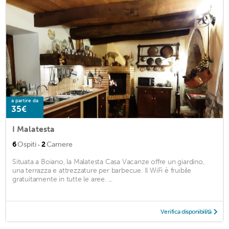
a partire da
35€
I Malatesta
·
6
Ospiti
2
Camere
Situata a Boiano, la Malatesta Casa Vacanze offre un giardino,
una terrazza e attrezzature per barbecue. Il WiFi è fruibile
gratuitamente in tutte le aree. ...
Verifica disponibilità