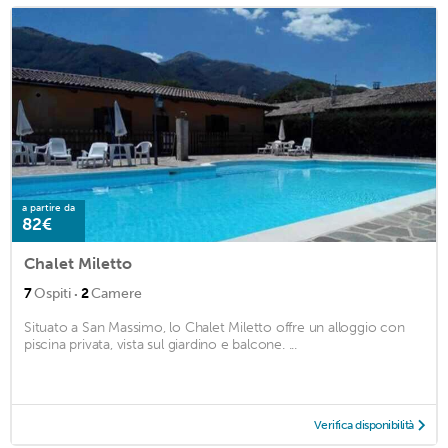
a partire da
82€
Chalet Miletto
·
7
Ospiti
2
Camere
Situato a San Massimo, lo Chalet Miletto offre un alloggio con
piscina privata, vista sul giardino e balcone. ...
Verifica disponibilità