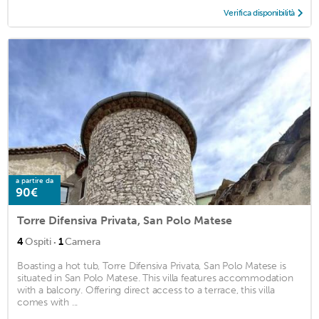
Verifica disponibilità
a partire da
90€
Torre Difensiva Privata, San Polo Matese
·
4
Ospiti
1
Camera
Boasting a hot tub, Torre Difensiva Privata, San Polo Matese is
situated in San Polo Matese. This villa features accommodation
with a balcony. Offering direct access to a terrace, this villa
comes with ...