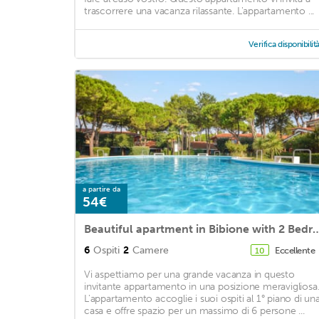
trascorrere una vacanza rilassante. L'appartamento ...
Verifica disponibilit
a partire da
54€
Beautiful apartment in Bibione 
6
Ospiti
2
Camere
Eccellente
10
Vi aspettiamo per una grande vacanza in questo
invitante appartamento in una posizione meravigliosa
L'appartamento accoglie i suoi ospiti al 1° piano di un
casa e offre spazio per un massimo di 6 persone ...