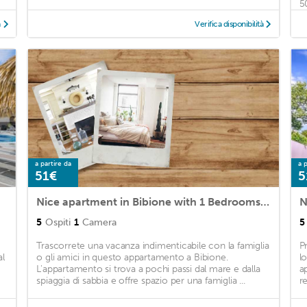
5
à
Verifica disponibilità
a partire da
a p
51€
5
Nice apartment in Bibione with 1 Bedrooms, WiFi and Outdoor swimming pool
5
Ospiti
1
Camera
5
Trascorrete una vacanza indimenticabile con la famiglia
P
al
o gli amici in questo appartamento a Bibione.
l
L'appartamento si trova a pochi passi dal mare e dalla
a
spiaggia di sabbia e offre spazio per una famiglia ...
re