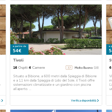
a partire da
a p
54€
5
Tivoli
16
Ospiti
4
Camere
6
Molto Buono
(18)
7,7
Situato a Bibione, a 600 metri dalla Spiaggia di Bibione
V
e a 1,1 km dalla Spiaggia di Lido del Sole, il Tivoli offre
i
o
sistemazioni climatizzate e un giardino con piscina
L
all'aperto. ...
u
à
Verifica disponibilità