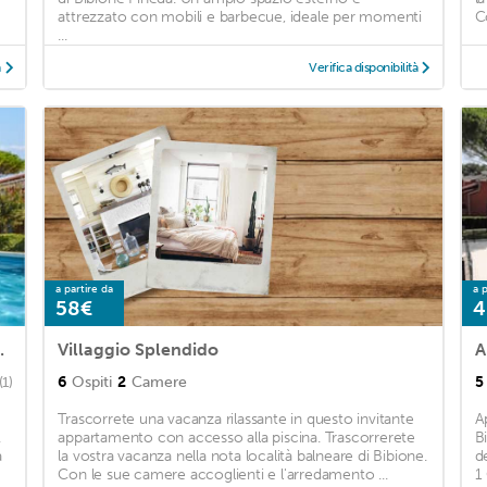
attrezzato con mobili e barbecue, ideale per momenti
C
...
à
Verifica disponibilità
a partire da
a p
58€
4
with 2 Bedrooms
Villaggio Splendido
A
6
Ospiti
2
Camere
5
(1)
Trascorrete una vacanza rilassante in questo invitante
A
.
appartamento con accesso alla piscina. Trascorrerete
B
a
la vostra vacanza nella nota località balneare di Bibione.
d
Con le sue camere accoglienti e l'arredamento ...
1