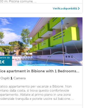
00 m, Piscina comune, ...
Verifica disponibilità
artire da
1€
Nice apartment in Bibione with 1 Bedrooms, WiFi and Outdoor swimming pool
Ospiti
1
Camera
ratico appartamento per vacanze a Bibione. Non
ontano dalla costa, si trova questo confortevole
ppartamento. Abitate al primo piano in una zona
sidenziale tranquilla e potete uscire sul balcone, ...