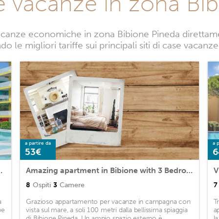
e vacanze in zona Bi
acanze economiche in zona Bibione Pineda direttament
o le migliori tariffe sui principali siti di case vacan
a partire da
a p
53€
6
 Outdoor swimming pool
Amazing apartment in Bibione with 3 Bedrooms
V
8
Ospiti
3
Camere
7
a
Grazioso appartamento per vacanze in campagna con
T
be
vista sul mare, a soli 100 metri dalla bellissima spiaggia
a
di Bibione Pineda. Un ampio spazio esterno è
l