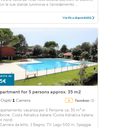
on le sue stanze luminose e l'arredamento ...
Verifica disponibilità
artire da
5€
partment for 5 persons approx. 35 m2
Ospiti
1
Camera
Favoloso
(1)
8
ppartamento vacanza per 5 Persone ca. 35 m² in
ibione, Costa Adriatica italiana (Costa Adriatica italiana
el nord)
 Camera da letto, 1 Bagno, TV, Lago 500 m, Spiaggia