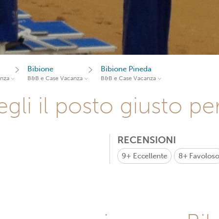
Bibione
Bibione Pineda
anza
B&B e Case Vacanza
B&B e Case Vacanza
gli il posto giusto pe
RECENSIONI
9+
Eccellente
8+
Favolos