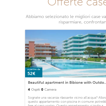
Offerte cas
Abbiamo selezionato le migliori case v
risparmiare, confrontand
a partire da
52€
Beautiful apartment in Bibione with
4
Ospiti
0
Camera
Sognate una vacanza rilassante vicino all'acqua? Allor
questo appartamento con piscina in comune potreb
fare al caso vostro. Questo appartamento vi invita a