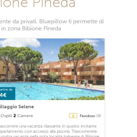
bione Pineda
e da privati. Bluepillow ti permette di
ze in zona Bibione Pineda
artire da
4€
illaggio Selene
Ospiti
2
Camere
Favoloso
(8)
8
rascorrete una vacanza rilassante in questo invitante
ppartamento con accesso alla piscina. Trascorrerete
a vostra vacanza nella nota località balneare di Bibione.