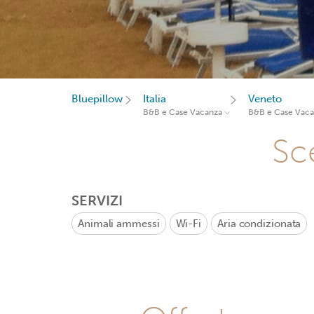
Bluepillow
Italia
Veneto
B&B e Case Vacanza
B&B e Case Vac
Sce
SERVIZI
Animali ammessi
Wi-Fi
Aria condizionata