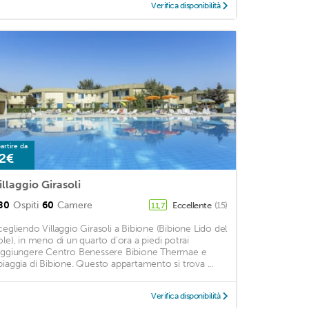
Verifica disponibilità
artire da
2€
illaggio Girasoli
80
Ospiti
60
Camere
Eccellente
(15)
11,7
cegliendo Villaggio Girasoli a Bibione (Bibione Lido del
ole), in meno di un quarto d'ora a piedi potrai
aggiungere Centro Benessere Bibione Thermae e
piaggia di Bibione. Questo appartamento si trova ...
Verifica disponibilità