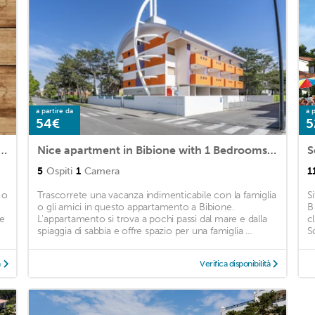
a partire da
a p
54€
5
 in Bibione with 1 Bedrooms, WiFi and Outdoor swimming pool
Nice apartment in Bibione with 1 Bedrooms, WiFi and Outdoor swimming pool
S
5
Ospiti
1
Camera
1
 o
Trascorrete una vacanza indimenticabile con la famiglia
Si
o gli amici in questo appartamento a Bibione.
B
re
L'appartamento si trova a pochi passi dal mare e dalla
c
spiaggia di sabbia e offre spazio per una famiglia ...
S
à
Verifica disponibilità