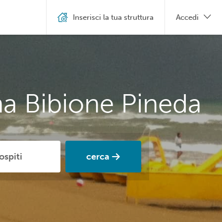
Inserisci la tua struttura
Accedi
na Bibione Pineda
cerca