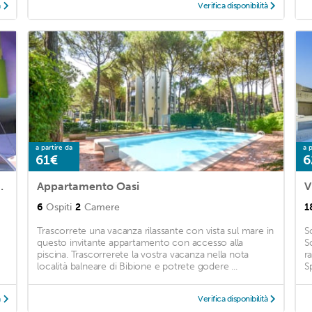
à
Verifica disponibilità
a partire da
a p
61€
6
ming pool, WiFi and 1 Bedrooms
Appartamento Oasi
V
6
Ospiti
2
Camere
1
Trascorrete una vacanza rilassante con vista sul mare in
S
questo invitante appartamento con accesso alla
S
piscina. Trascorrerete la vostra vacanza nella nota
r
località balneare di Bibione e potrete godere ...
S
à
Verifica disponibilità