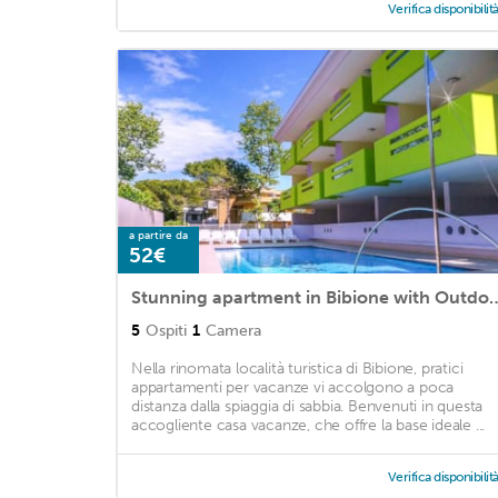
Verifica disponibilit
a partire da
52€
Stunning apartment in Bibione with Outdoor swim
5
Ospiti
1
Camera
Nella rinomata località turistica di Bibione, pratici
appartamenti per vacanze vi accolgono a poca
distanza dalla spiaggia di sabbia. Benvenuti in questa
accogliente casa vacanze, che offre la base ideale ...
Verifica disponibilit