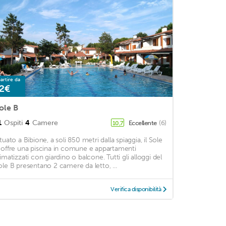
artire da
2€
ole B
1
Ospiti
4
Camere
Eccellente
(6)
10,7
tuato a Bibione, a soli 850 metri dalla spiaggia, il Sole
 offre una piscina in comune e appartamenti
limatizzati con giardino o balcone. Tutti gli alloggi del
ole B presentano 2 camere da letto, ...
Verifica disponibilità