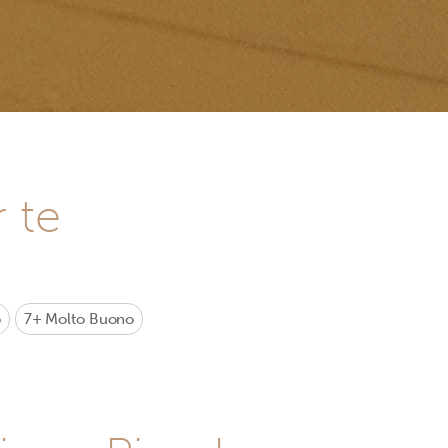
r te
o
7+
Molto Buono