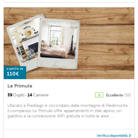
a partire da
110€
Le Primule
·
39
Ospiti
14
Camere
Eccellente
(53)
9
Ubicato a Piedilago e circondato dalle montagne di Piedimonte,
il complesso Le Primule offre appartamenti in stile alpino, un
giardino e la connessione WiFi gratuita in tutte le aree. ...
Verifica disponibilità