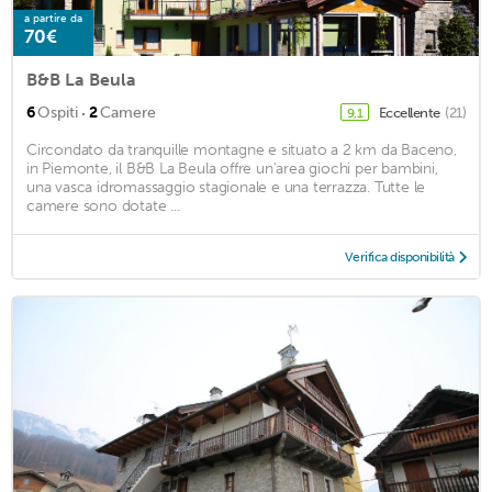
a partire da
70€
B&B La Beula
·
6
Ospiti
2
Camere
Eccellente
(21)
9,1
Circondato da tranquille montagne e situato a 2 km da Baceno,
in Piemonte, il B&B La Beula offre un'area giochi per bambini,
una vasca idromassaggio stagionale e una terrazza. Tutte le
camere sono dotate ...
Verifica disponibilità