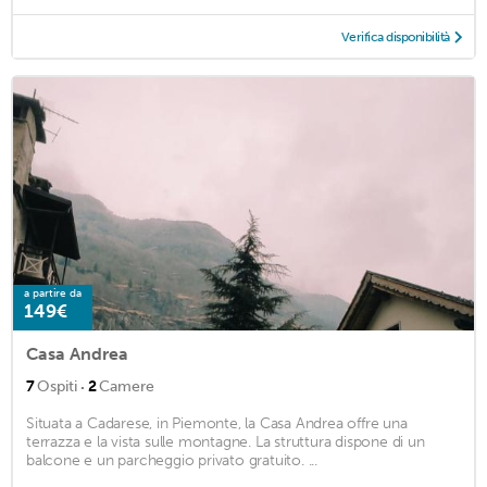
Verifica disponibilità
a partire da
149€
Casa Andrea
·
7
Ospiti
2
Camere
Situata a Cadarese, in Piemonte, la Casa Andrea offre una
terrazza e la vista sulle montagne. La struttura dispone di un
balcone e un parcheggio privato gratuito. ...