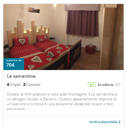
a partire da
70€
Le samantine
·
4
Ospiti
2
Camere
Eccellente
(17)
9,7
Dotato di WiFi gratuito e vista sulle montagne, il Le samantine è
un alloggio situato a Baceno. Questo appartamento dispone di
un balcone e si trova in una posizione ideale per sciare e fare
escursioni. ...
Verifica disponibilità