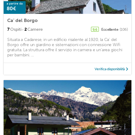
a partire da
80€
Ca' del Borgo
·
7
Ospiti
2
Camere
Eccellente
(106)
9,6
Situata a Cadarese, in un edificio risalente al 1920, la Ca' del
Borgo offre un giardino e sistemazioni con connessione WiFi
gratuita. La struttura offre il servizio in camera e un’area giochi
per bambini. ...
Verifica disponibilità