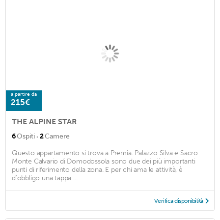
a partire da
215€
THE ALPINE STAR
·
6
Ospiti
2
Camere
Questo appartamento si trova a Premia. Palazzo Silva e Sacro
Monte Calvario di Domodossola sono due dei più importanti
punti di riferimento della zona. E per chi ama le attività, è
d'obbligo una tappa ...
Verifica disponibilità