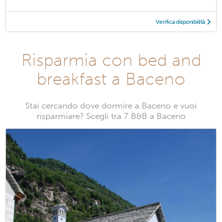
Verifica disponibilità
Risparmia con bed and
breakfast a Baceno
Stai cercando dove dormire a Baceno e vuoi
risparmiare? Scegli tra 7 B&B a Baceno