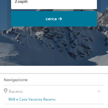
cerca
Navigazione
Baceno
B&B e Case Vacanza Baceno