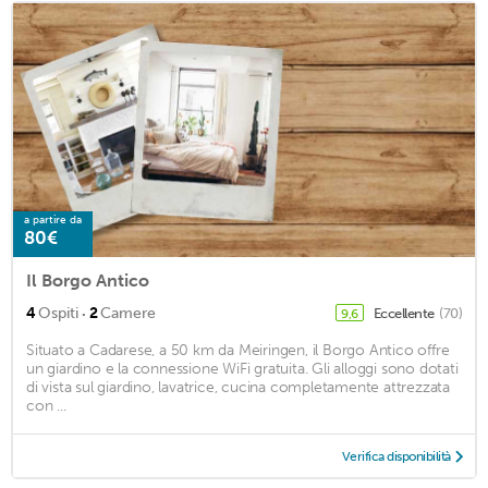
a partire da
80€
Il Borgo Antico
·
4
Ospiti
2
Camere
Eccellente
(70)
9,6
Situato a Cadarese, a 50 km da Meiringen, il Borgo Antico offre
un giardino e la connessione WiFi gratuita. Gli alloggi sono dotati
di vista sul giardino, lavatrice, cucina completamente attrezzata
con ...
Verifica disponibilità