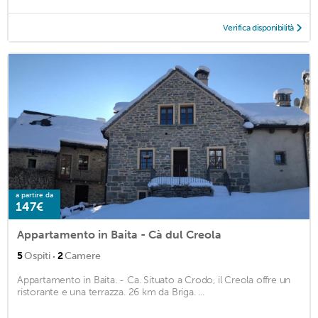
Verifica disponibilità
a partire da
147€
Appartamento in Baita - Cà dul Creola
·
5
Ospiti
2
Camere
Appartamento in Baita. - Ca. Situato a Crodo, il Creola offre un
ristorante e una terrazza. 26 km da Briga. ...