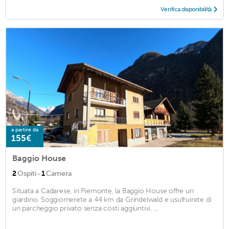
Verifica disponibilità
a partire da
155€
Baggio House
·
2
Ospiti
1
Camera
Situata a Cadarese, in Piemonte, la Baggio House offre un
giardino. Soggiornerete a 44 km da Grindelwald e usufruirete di
un parcheggio privato senza costi aggiuntivi. ...