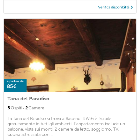
Verifica disponibilità
a partire da
85€
Tana del Paradiso
·
5
Ospiti
2
Camere
La Tana del Paradiso si trova a Baceno. Il WiFi è fruibile
gratuitamente in tutti gli ambienti. L'appartamento include un
balcone, vista sui monti, 2 camere da letto, soggiorno, TV,
cucina attrezzata con ...