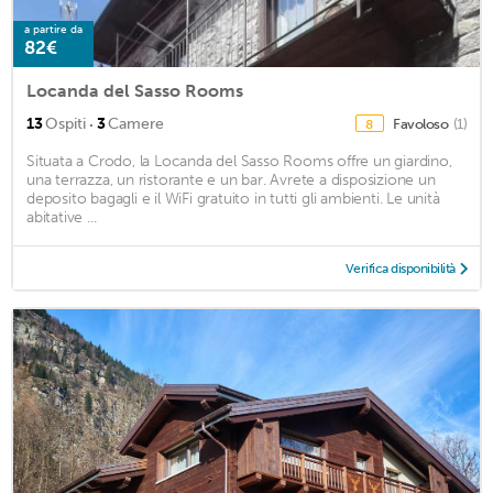
a partire da
82€
Locanda del Sasso Rooms
·
13
Ospiti
3
Camere
Favoloso
(1)
8
Situata a Crodo, la Locanda del Sasso Rooms offre un giardino,
una terrazza, un ristorante e un bar. Avrete a disposizione un
deposito bagagli e il WiFi gratuito in tutti gli ambienti. Le unità
abitative ...
Verifica disponibilità