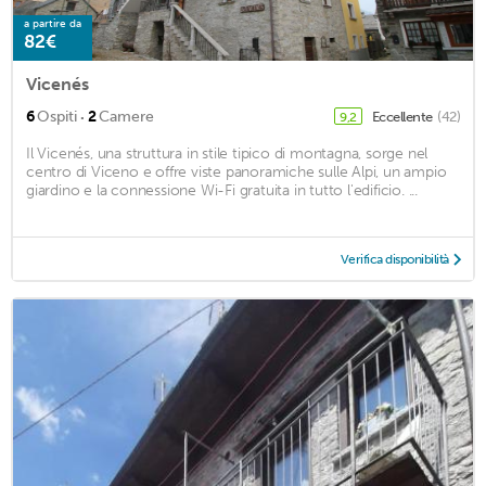
a partire da
82€
Vicenés
·
6
Ospiti
2
Camere
Eccellente
(42)
9,2
Il Vicenés, una struttura in stile tipico di montagna, sorge nel
centro di Viceno e offre viste panoramiche sulle Alpi, un ampio
giardino e la connessione Wi-Fi gratuita in tutto l'edificio. ...
Verifica disponibilità