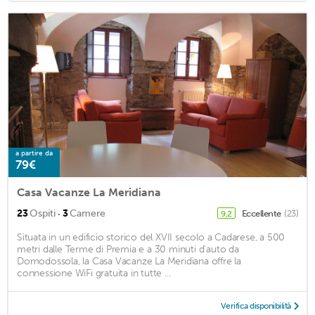
a partire da
79€
Casa Vacanze La Meridiana
·
23
Ospiti
3
Camere
Eccellente
(23)
9,2
Situata in un edificio storico del XVII secolo a Cadarese, a 500
metri dalle Terme di Premia e a 30 minuti d'auto da
Domodossola, la Casa Vacanze La Meridiana offre la
connessione WiFi gratuita in tutte ...
Verifica disponibilità