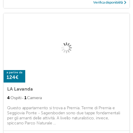
Verifica disponibilità
a partire da
124€
LA Lavanda
·
4
Ospiti
1
Camera
Questo appartamento si trova a Premia. Terme di Premia e
Seggiovia Ponte - Sagersboden sono due tappe fondamentali
per gli amanti delle attività. A livello naturalistico, invece,
spiccano Parco Naturale ...