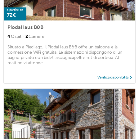
a partire da
72€
PiodaHaus B&B
·
4
Ospiti
2
Camere
Situato a Piedilago, il PiodaHaus B&B offre un balcone e la
connessione WiFi gratuita. Le sistemazioni dispongono di un
bagno privato con bidet, asciugacapelli e set di cortesia. Al
mattino vi attende ...
Verifica disponibilità