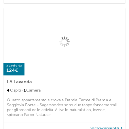
a partire da
124€
LA Lavanda
·
4
Ospiti
1
Camera
Questo appartamento si trova a Premia. Terme di Premia e
Seggiovia Ponte - Sagersboden sono due tappe fondamentali
per gli amanti delle attività. A livello naturalistico, invece,
spiccano Parco Naturale ...
Verifica disponibilità