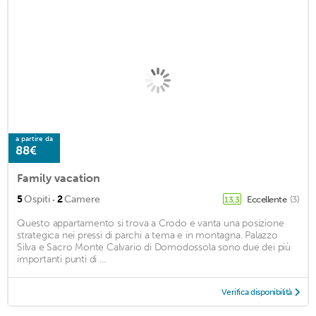
a partire da
88€
Family vacation
·
5
Ospiti
2
Camere
Eccellente
(3)
13,3
Questo appartamento si trova a Crodo e vanta una posizione
strategica nei pressi di parchi a tema e in montagna. Palazzo
Silva e Sacro Monte Calvario di Domodossola sono due dei più
importanti punti di ...
Verifica disponibilità