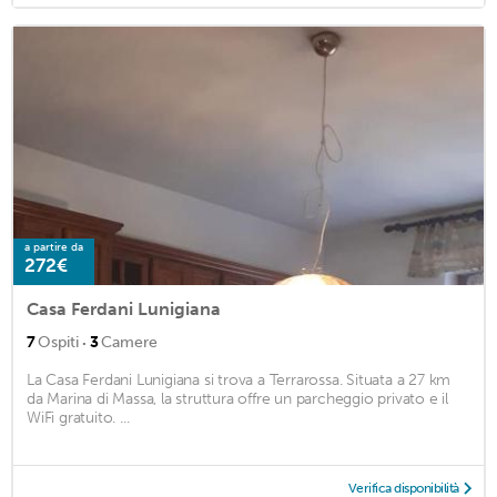
a partire da
272€
Casa Ferdani Lunigiana
·
7
Ospiti
3
Camere
La Casa Ferdani Lunigiana si trova a Terrarossa. Situata a 27 km
da Marina di Massa, la struttura offre un parcheggio privato e il
WiFi gratuito. ...
Verifica disponibilità