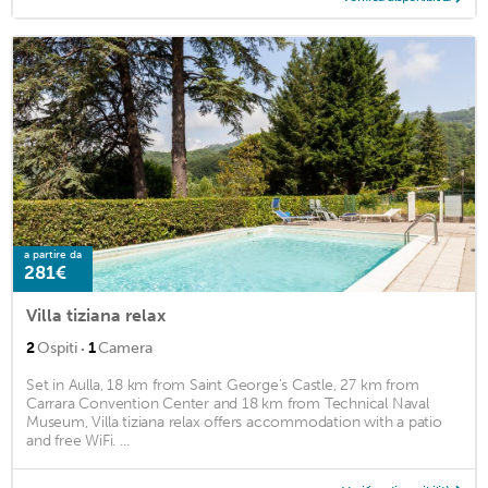
a partire da
281€
Villa tiziana relax
·
2
Ospiti
1
Camera
Set in Aulla, 18 km from Saint George's Castle, 27 km from
Carrara Convention Center and 18 km from Technical Naval
Museum, Villa tiziana relax offers accommodation with a patio
and free WiFi. ...