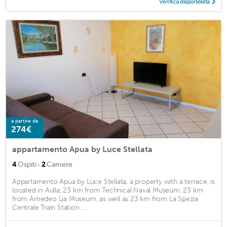
Verifica disponibilità
a partire da
274€
appartamento Apua by Luce Stellata
·
4
Ospiti
2
Camere
Appartamento Apua by Luce Stellata, a property with a terrace, is
located in Aulla, 23 km from Technical Naval Museum, 23 km
from Amedeo Lia Museum, as well as 23 km from La Spezia
Centrale Train Station. ...