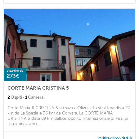
a partire da
273€
CORTE MARIA CRISTINA 5
·
2
Ospiti
1
Camera
Corte Maria. Il CRISTINA 5 si trova a Olivola. La struttura dista 27
km da La Spezia e 36 km da Corvara. La CORTE MARIA
CRISTINA 5 dista 89 km dall'Aeroporto Internazionale di Pisa, lo
scalo più vicino. ...
Verifica disponibilità