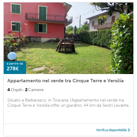
a partire da
278€
Appartamento nel verde tra Cinque Terre e Versilia
·
4
Ospiti
2
Camere
Situato a Barbarasco, in Toscana, l'Appartamento nel verde tra
Cinque Terre e Versilia offre un giardino. 44 km da Sestri Levante.
...
Verifica disponibilità