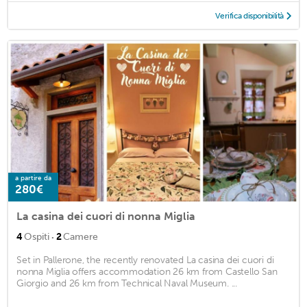
Verifica disponibilità
a partire da
280€
La casina dei cuori di nonna Miglia
·
4
Ospiti
2
Camere
Set in Pallerone, the recently renovated La casina dei cuori di
nonna Miglia offers accommodation 26 km from Castello San
Giorgio and 26 km from Technical Naval Museum. ...