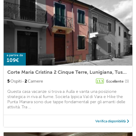
a partire da
109€
Corte Maria Cristina 2 Cinque Terre, Lunigiana, Tuscany
·
5
Ospiti
2
Camere
Eccellente
(3)
13,3
Questa casa vacanze si trova a Aulla e vanta una posizione
strategica in riva al fiume. Societa Ippica Val di Vara e Hike the
Punta Manara sono due tappe fondamentali per gli amanti delle
attività. Tra ...
Verifica disponibilità