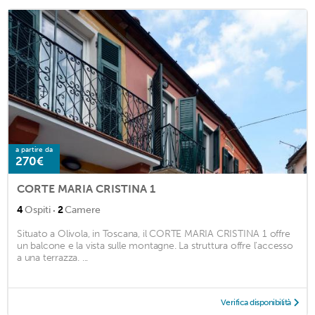
a partire da
270€
CORTE MARIA CRISTINA 1
·
4
Ospiti
2
Camere
Situato a Olivola, in Toscana, il CORTE MARIA CRISTINA 1 offre
un balcone e la vista sulle montagne. La struttura offre l'accesso
a una terrazza. ...
Verifica disponibilità