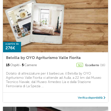
a partire da
276€
Belvilla by OYO Agriturismo Valle Fiorita
·
15
Ospiti
5
Camere
Eccellente
(16)
9,1
Dotato di attrezzature per il barbecue, il Belvilla by OYO
Agriturismo Valle Fiorita vi attende ad Aulla, a 22 km dal Museo
Tecnico Navale, dal Museo Amedeo Lia e dalla Stazione
Ferroviaria di La Spezia ...
Verifica disponibilità