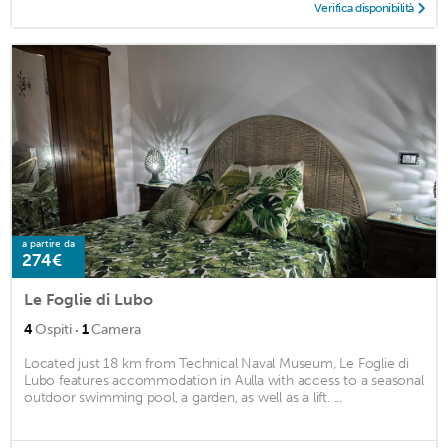
Verifica disponibilità
a partire da
274€
Le Foglie di Lubo
·
4
Ospiti
1
Camera
Located just 18 km from Technical Naval Museum, Le Foglie di
Lubo features accommodation in Aulla with access to a seasonal
outdoor swimming pool, a garden, as well as a lift. ...