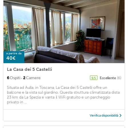
a partire da
40€
La Casa dei 5 Castelli
·
6
Ospiti
2
Camere
Eccellente
(6)
9,5
Situata ad Aulla, in Toscana, La Casa dei 5 Castelli offre un
balcone e la vista sul giardino. Questa struttura climatizzata dista
23 km da La Spezia e vanta il WiFi gratuito e un parcheggio
privato in ...
Verifica disponibilità