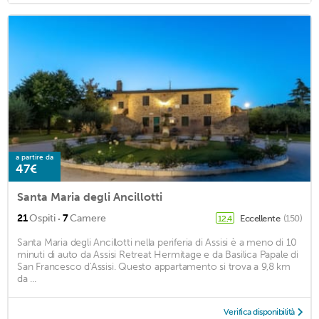
a partire da
47€
Santa Maria degli Ancillotti
·
21
Ospiti
7
Camere
Eccellente
(150)
12,4
Santa Maria degli Ancillotti nella periferia di Assisi è a meno di 10
minuti di auto da Assisi Retreat Hermitage e da Basilica Papale di
San Francesco d'Assisi. Questo appartamento si trova a 9,8 km
da ...
Verifica disponibilità