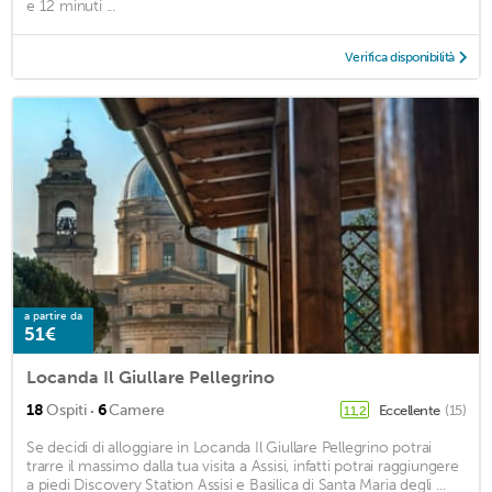
e 12 minuti ...
Verifica disponibilità
a partire da
51€
Locanda Il Giullare Pellegrino
·
18
Ospiti
6
Camere
Eccellente
(15)
11,2
Se decidi di alloggiare in Locanda Il Giullare Pellegrino potrai
trarre il massimo dalla tua visita a Assisi, infatti potrai raggiungere
a piedi Discovery Station Assisi e Basilica di Santa Maria degli ...