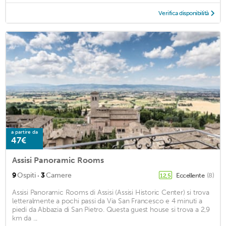
Verifica disponibilità
a partire da
47€
Assisi Panoramic Rooms
·
9
Ospiti
3
Camere
Eccellente
(8)
12,5
Assisi Panoramic Rooms di Assisi (Assisi Historic Center) si trova
letteralmente a pochi passi da Via San Francesco e 4 minuti a
piedi da Abbazia di San Pietro. Questa guest house si trova a 2,9
km da ...