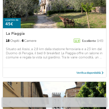
a partire da
45€
La Piaggia
·
18
Ospiti
6
Camere
Eccellente
(143)
11,9
Situato ad Assisi, a 2,8 km dalla stazione ferroviaria e a 23 km dal
Duomo di Perugia, il bed & breakfast La Piaggia offre un salone in
comune e regala la vista sul giardino. Tra le varie comodità, un ...
Verifica disponibilità