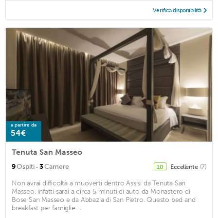
Verifica disponibilità
a partire da
54€
Tenuta San Masseo
·
9
Ospiti
3
Camere
Eccellente
(7)
10
Non avrai difficoltà a muoverti dentro Assisi da Tenuta San
Masseo, infatti sarai a circa 5 minuti di auto da Monastero di
Bose San Masseo e da Abbazia di San Pietro. Questo bed and
breakfast per famiglie ...