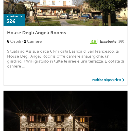
a partire da
32€
House Degli Angeli Rooms
·
8
Ospiti
2
Camere
Eccellente
(99)
9,8
Situata ad Assisi, a circa 6 km dalla Basilica di San Francesco, la
House Degli Angeli Rooms offre camere anallergiche, un
giardino, il WiFi gratuito in tutte le aree e una terrazza. È dotata di
camere ...
Verifica disponibilità