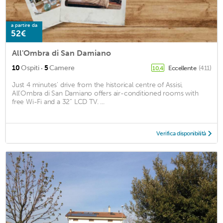
a partire da
52€
All'Ombra di San Damiano
·
10
Ospiti
5
Camere
Eccellente
(411)
10,4
Just 4 minutes' drive from the historical centre of Assisi,
All'Ombra di San Damiano offers air-conditioned rooms with
free Wi-Fi and a 32” LCD TV. ...
Verifica disponibilità