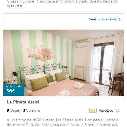
Chiesa Nuova e Pinacoteca in 5 minuti a piedi. Questo bed and
breakfast ...
Verifica disponibilità
a partire da
36€
La Pineta Assisi
·
9
Ospiti
3
Camere
Favoloso
(55)
8,6
A un'altitudine di 500 metri, l'La Pineta Assisi è situato sul pendio
del monte Subasio, nella zona est di Assisi, a 5 minuti a piedi dal