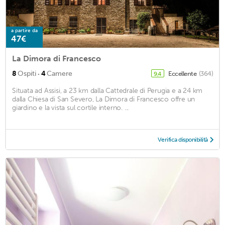
a partire da
47€
La Dimora di Francesco
·
8
Ospiti
4
Camere
Eccellente
(364)
9,4
Situata ad Assisi, a 23 km dalla Cattedrale di Perugia e a 24 km
dalla Chiesa di San Severo, La Dimora di Francesco offre un
giardino e la vista sul cortile interno. ...
Verifica disponibilità