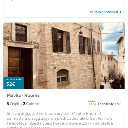
Verifica disponibilità
a partire da
52€
Mavitur Rooms
·
9
Ospiti
3
Camere
Eccellente
(30)
11,5
Se vuoi alloggiare nel cuore di Assisi, Mavitur Rooms ti
permetterà di raggiungere a piedi Cattedrale di San Rufino e
Pinacoteca. Questa guest house si trova a 2,5 km da Basilica