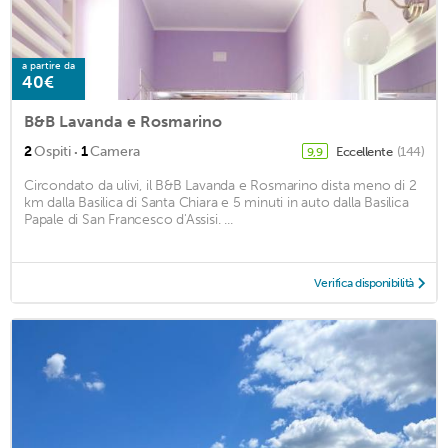
a partire da
40€
B&B Lavanda e Rosmarino
·
2
Ospiti
1
Camera
Eccellente
(144)
9,9
Circondato da ulivi, il B&B Lavanda e Rosmarino dista meno di 2
km dalla Basilica di Santa Chiara e 5 minuti in auto dalla Basilica
Papale di San Francesco d'Assisi. ...
Verifica disponibilità