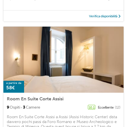
Verifica disponibilità
a partire da
58€
Room En Suite Corte Assisi
·
9
Ospiti
3
Camere
Eccellente
(12)
10,1
Room En Suite Corte Assisi a Assisi (Assisi Historic Center) dista
davvero pochi passi da Foro Romano e Museo Archeologico e
Tempio di Minerva. Questa guest house si trova a 2,7 km da