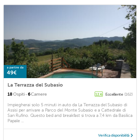
a partire da
49€
La Terrazza del Subasio
·
18
Ospiti
6
Camere
Eccellente
(162)
12,6
Impiegherai solo 5 minuti in auto da La Terrazza del Subasio di
Assisi per arrivare a Parco del Monte Subasio e a Cattedrale di
San Rufino. Questo bed and breakfast si trova a 7,4 km da Basilica
Papale ...
Verifica disponibilità