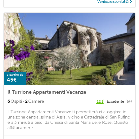
Verifica disponibilità
a partire da
45€
Il Turrione Appartamenti Vacanze
·
6
Ospiti
2
Camere
Eccellente
(14)
12,1
Il Turrione Appartamenti Vacanze ti permetterà di alloggiare in
una zona centralissima di Assisi, vicino a Cattedrale di San Rufino
e a 3 minuti a piedi da Chiesa di Santa Maria delle Rose. Questo
affittacamere ...