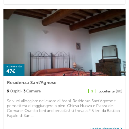
a partire da
47€
Residenza Sant'Agnese
·
9
Ospiti
3
Camere
Eccellente
(80)
9
Se vuoi alloggiare nel cuore di Assisi, Residenza Sant'Agnese ti
permetterà di raggiungere a piedi Chiesa Nuova e Piazza del
Comune. Questo bed and breakfast si trova a 2,5 km da Basilica
Papale di San ...