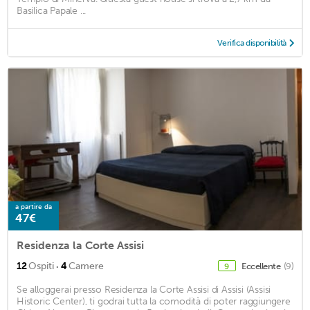
Basilica Papale ...
Verifica disponibilità
a partire da
47€
Residenza la Corte Assisi
·
12
Ospiti
4
Camere
Eccellente
(9)
9
Se alloggerai presso Residenza la Corte Assisi di Assisi (Assisi
Historic Center), ti godrai tutta la comodità di poter raggiungere