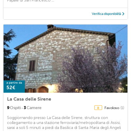
Papale di San Francesco ...
Verifica disponibilità
a partire da
52€
La Casa delle Sirene
·
9
Ospiti
3
Camere
Favoloso
(1)
8
Soggiornando presso La Casa delle Sirene, struttura con
collegamento a una stazione ferroviaria/metropolitana di Assisi,
sarai a soli 5 minuti a piedi da Basilica di Santa Maria degli Angeli