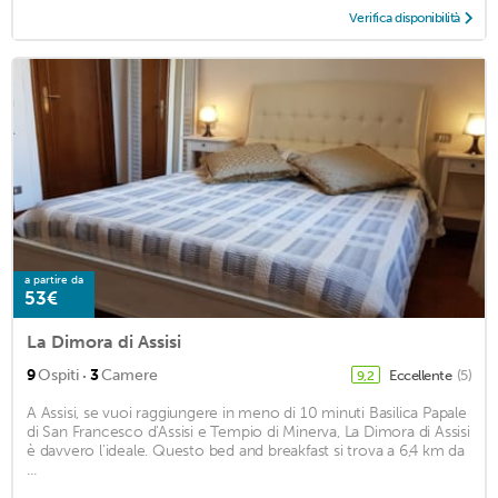
Verifica disponibilità
a partire da
53€
La Dimora di Assisi
·
9
Ospiti
3
Camere
Eccellente
(5)
9,2
A Assisi, se vuoi raggiungere in meno di 10 minuti Basilica Papale
di San Francesco d'Assisi e Tempio di Minerva, La Dimora di Assisi
è davvero l'ideale. Questo bed and breakfast si trova a 6,4 km da
...