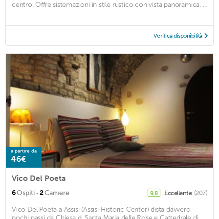
centro. Offre sistemazioni in stile rustico con vista panoramica. ...
Verifica disponibilità
a partire da
46€
Vico Del Poeta
·
6
Ospiti
2
Camere
Eccellente
(207)
9,8
Vico Del Poeta a Assisi (Assisi Historic Center) dista davvero
pochi passi da Chiesa di Santa Maria delle Rose e Cattedrale di