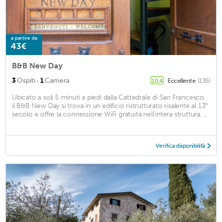
a partire da
43€
B&B New Day
·
3
Ospiti
1
Camera
Eccellente
(135)
10,4
Ubicato a soli 5 minuti a piedi dalla Cattedrale di San Francesco,
il B&B New Day si trova in un edificio ristrutturato risalente al 13°
secolo e offre la connessione WiFi gratuita nell'intera struttura, ...
Verifica disponibilità