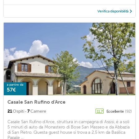
Verifica disponibilità
a partire da
57€
Casale San Rufino d'Arce
·
21
Ospiti
7
Camere
Eccellente
(92)
11,7
Casale San Rufino d'Arce, struttura in campagna di Assisi, è a soli
5 minuti di auto da Monastero di Bose San Masseo e da Abbazia
di San Pietro. Questa guest house si trova a 2,5 km da Basilica
Papale ...