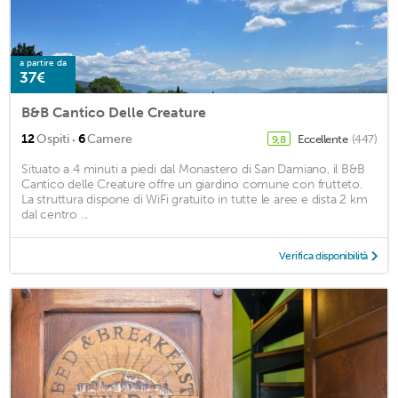
a partire da
37€
B&B Cantico Delle Creature
·
12
Ospiti
6
Camere
Eccellente
(447)
9,8
Situato a 4 minuti a piedi dal Monastero di San Damiano, il B&B
Cantico delle Creature offre un giardino comune con frutteto.
La struttura dispone di WiFi gratuito in tutte le aree e dista 2 km
dal centro ...
Verifica disponibilità