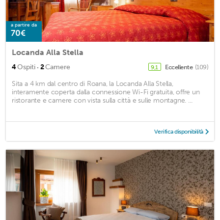
a partire da
70€
Locanda Alla Stella
·
4
Ospiti
2
Camere
Eccellente
(109)
9,1
Sita a 4 km dal centro di Roana, la Locanda Alla Stella,
interamente coperta dalla connessione Wi-Fi gratuita, offre un
ristorante e camere con vista sulla città e sulle montagne. ...
Verifica disponibilità