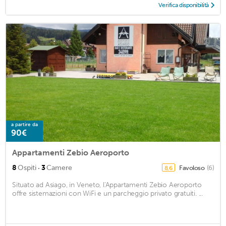
Verifica disponibilità
a partire da
90€
Appartamenti Zebio Aeroporto
·
8
Ospiti
3
Camere
Favoloso
(6)
8,6
Situato ad Asiago, in Veneto, l'Appartamenti Zebio Aeroporto
offre sistemazioni con WiFi e un parcheggio privato gratuiti. ...