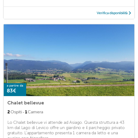
Verifica disponibilità
a partire da
83€
Chalet bellevue
·
2
Ospiti
1
Camera
Lo Chalet bellevue vi attende ad Asiago. Questa struttura a 43
km dal Lago di Levico offre un giardino e il parcheggio privato
gratuito. L’appartamento presenta 1 camera da letto e una