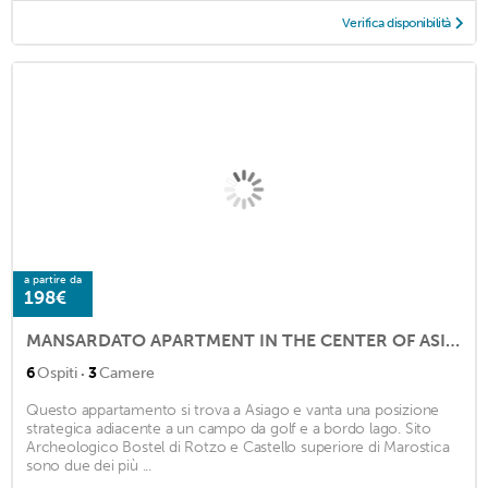
Verifica disponibilità
a partire da
198€
MANSARDATO APARTMENT IN THE CENTER OF ASIAGO
·
6
Ospiti
3
Camere
Questo appartamento si trova a Asiago e vanta una posizione
strategica adiacente a un campo da golf e a bordo lago. Sito
Archeologico Bostel di Rotzo e Castello superiore di Marostica
sono due dei più ...