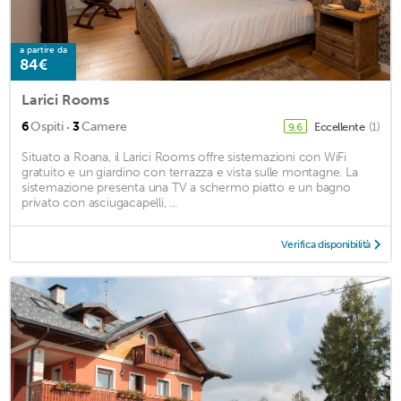
a partire da
84€
Larici Rooms
·
6
Ospiti
3
Camere
Eccellente
(1)
9,6
Situato a Roana, il Larici Rooms offre sistemazioni con WiFi
gratuito e un giardino con terrazza e vista sulle montagne. La
sistemazione presenta una TV a schermo piatto e un bagno
privato con asciugacapelli, ...
Verifica disponibilità