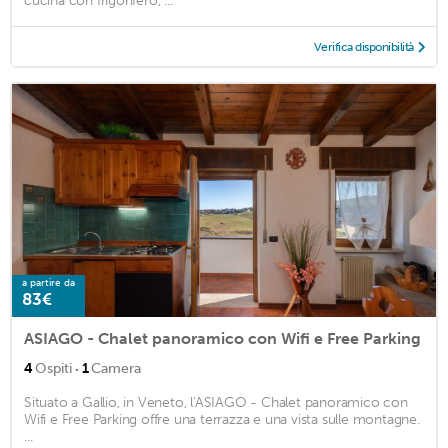
cucina con frigorifero, ...
Verifica disponibilità
a partire da
83€
ASIAGO - Chalet panoramico con Wifi e Free Parking
·
4
Ospiti
1
Camera
Situato a Gallio, in Veneto, l'ASIAGO - Chalet panoramico con
Wifi e Free Parking offre una terrazza e una vista sulle montagne.
...