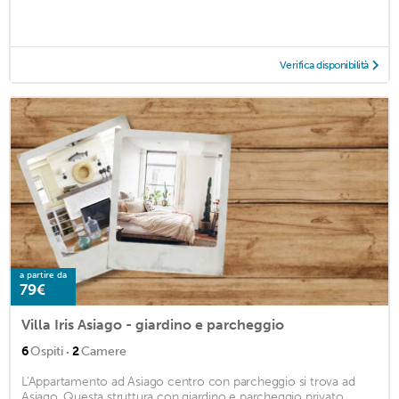
Verifica disponibilità
a partire da
79€
Villa Iris Asiago - giardino e parcheggio
·
6
Ospiti
2
Camere
L'Appartamento ad Asiago centro con parcheggio si trova ad
Asiago. Questa struttura con giardino e parcheggio privato