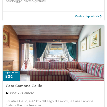
parcheggio privato gratuito. ...
Verifica disponibilità
a partire da
80€
Casa Camona Gallio
·
4
Ospiti
2
Camere
Situata a Gallio, a 43 km dal Lago di Levico, la Casa Camona
Gallio offre una terrazza. ...