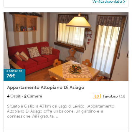
Verifica disponibilità
a partire da
76€
Appartamento Altopiano Di Asiago
·
4
Ospiti
2
Camere
Favoloso
(33)
8,3
Situato a Gallio, a 43 km dal Lago di Levico, l'Appartamento
Altopiano Di Asiago offre un balcone, un giardino e la
connessione WiFi gratuita. ...