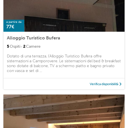
a partire da
77€
Alloggio Turistico Bufera
·
5
Ospiti
2
Camere
Dotato di una terrazza, l'Alloggio Turistico Bufera offre
sistemazioni a Camporovere. Le sistemazioni del bed & breakfast
sono dotate di balcone, TV a schermo piatto e bagno privato
con vasca e set di ...
Verifica disponibilità