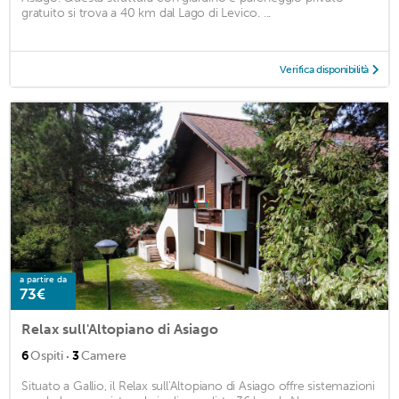
gratuito si trova a 40 km dal Lago di Levico. ...
Verifica disponibilità
a partire da
73€
Relax sull'Altopiano di Asiago
·
6
Ospiti
3
Camere
Situato a Gallio, il Relax sull'Altopiano di Asiago offre sistemazioni