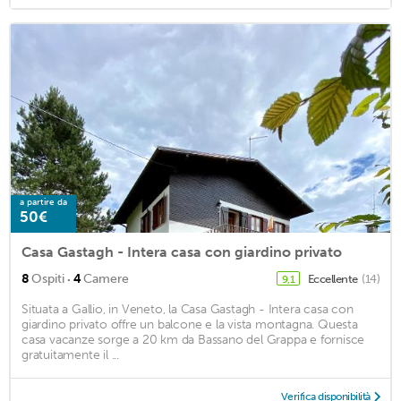
a partire da
50€
Casa Gastagh - Intera casa con giardino privato
·
8
Ospiti
4
Camere
Eccellente
(14)
9,1
Situata a Gallio, in Veneto, la Casa Gastagh - Intera casa con
giardino privato offre un balcone e la vista montagna. Questa
casa vacanze sorge a 20 km da Bassano del Grappa e fornisce
gratuitamente il ...
Verifica disponibilità