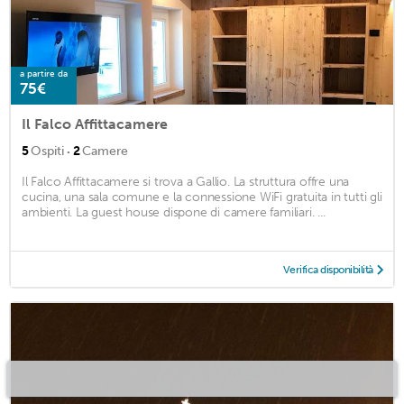
a partire da
75€
Il Falco Affittacamere
·
5
Ospiti
2
Camere
Il Falco Affittacamere si trova a Gallio. La struttura offre una
cucina, una sala comune e la connessione WiFi gratuita in tutti gli
ambienti. La guest house dispone di camere familiari. ...
Verifica disponibilità