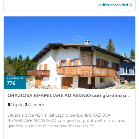
Verifica disponibilità
a partire da
77€
GRAZIOSA BIFAMILIARE AD ASIAGO con giardino privato
·
6
Ospiti
2
Camere
Situata a circa 42 km dal Lago di Levico, la GRAZIOSA
BIFAMILIARE AD ASIAGO con giardino privato offre la vista sul
giardino, un balcone e una macchina da caffè. ...