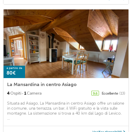
a partire da
80€
La Mansardina in centro Asiago
·
4
Ospiti
1
Camera
Eccellente
(13)
9,6
Situata ad Asiago, La Mansardina in centro Asiago offre un salone
in comune, una terrazza, un bar, il WiFi gratuito e la vista sulle
montagne. La sistemazione si trova a 40 km dal Lago di Levico.
...