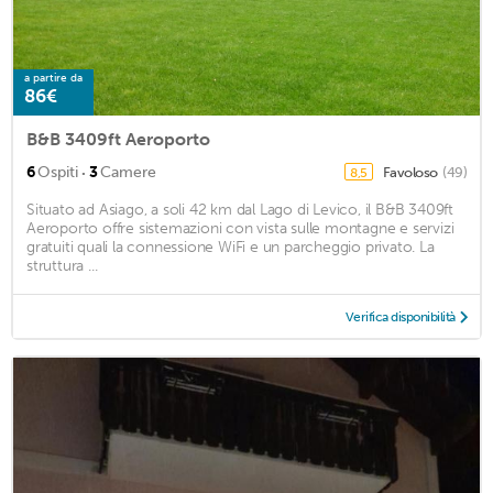
a partire da
86€
B&B 3409ft Aeroporto
·
6
Ospiti
3
Camere
Favoloso
(49)
8,5
Situato ad Asiago, a soli 42 km dal Lago di Levico, il B&B 3409ft
Aeroporto offre sistemazioni con vista sulle montagne e servizi
gratuiti quali la connessione WiFi e un parcheggio privato. La
struttura ...
Verifica disponibilità