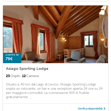
a partire da
79€
Asiago Sporting Lodge
·
23
Ospiti
12
Camere
Situato a 40 km dal Lago di Levico, l'Asiago Sporting Lodge
ospita un ristorante, un bar e una reception aperta 24 ore su 24
per maggiore comodità. La connessione WiFi è fruibile
gratuitamente. ...
Verifica disponibilità