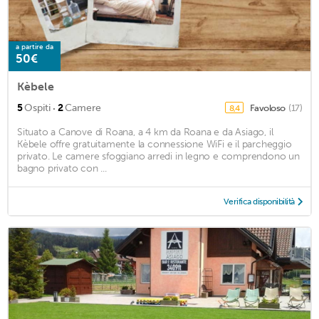
a partire da
50€
Kèbele
·
5
Ospiti
2
Camere
Favoloso
(17)
8,4
Situato a Canove di Roana, a 4 km da Roana e da Asiago, il
Kèbele offre gratuitamente la connessione WiFi e il parcheggio
privato. Le camere sfoggiano arredi in legno e comprendono un
bagno privato con ...
Verifica disponibilità