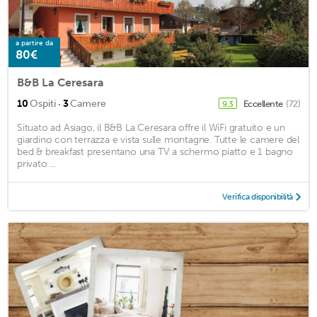
a partire da
80€
B&B La Ceresara
·
10
Ospiti
3
Camere
Eccellente
(72)
9,3
Situato ad Asiago, il B&B La Ceresara offre il WiFi gratuito e un
giardino con terrazza e vista sulle montagne. Tutte le camere del
bed & breakfast presentano una TV a schermo piatto e 1 bagno
privato ...
Verifica disponibilità