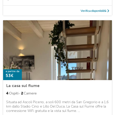
Verifica disponibilità
a partire da
53€
La casa sul fiume
·
4
Ospiti
2
Camere
Situata ad Ascoli Piceno, a soli 600 metri da San Gregorio e a 1,6
km dallo Stadio Cino e Lillo Del Duca, La Casa sul Fiume offre la
connessione WiFi gratuita e la vista sul fiume. ...