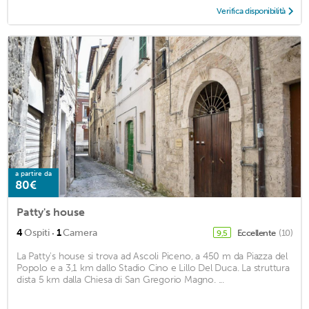
Verifica disponibilità
a partire da
80€
Patty's house
·
4
Ospiti
1
Camera
Eccellente
(10)
9,5
La Patty's house si trova ad Ascoli Piceno, a 450 m da Piazza del
Popolo e a 3,1 km dallo Stadio Cino e Lillo Del Duca. La struttura
dista 5 km dalla Chiesa di San Gregorio Magno. ...