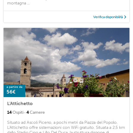
montagna ...
Verifica disponibilità
a partire da
56€
L'Attichetto
·
14
Ospiti
4
Camere
Situato ad Ascoli Piceno, a pochi metri da Piazza del Popolo,
L'Attichetto offre sistemazioni con WiFi gratuito. Situata a 2,5 km
dallo Stadio Cino e Lillo Del Duca, la struttura dispone di