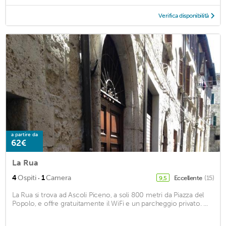
Verifica disponibilità
a partire da
62€
La Rua
·
4
Ospiti
1
Camera
Eccellente
(15)
9,5
La Rua si trova ad Ascoli Piceno, a soli 800 metri da Piazza del
Popolo, e offre gratuitamente il WiFi e un parcheggio privato. ...