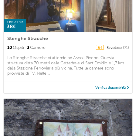
a partire da
38€
Stenghe Stracche
·
10
Ospiti
3
Camere
Favoloso
(71)
8,4
Lo Stenghe Stracche vi attende ad Ascoli Piceno. Questa
struttura dista 70 metri dalla Cattedrale di Sant'Emidio e 1,7 km
dalla Stazione Ferroviaria più vicina. Tutte le camere sono
provviste di TV. Nelle ...
Verifica disponibilità