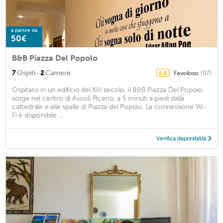
a partire da
50€
B&B Piazza Del Popolo
·
7
Ospiti
2
Camere
Favoloso
(97)
8,8
Ospitato in un edificio del XIII secolo, il B&B Piazza Del Popolo
sorge nel centro di Ascoli Piceno, a 5 minuti a piedi dalla
cattedrale e alle spalle di Piazza del Popolo. La connessione Wi-
Fi è disponibile ...
Verifica disponibilità