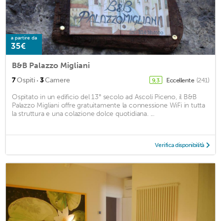
a partire da
35€
B&B Palazzo Migliani
·
7
Ospiti
3
Camere
Eccellente
(241)
9,3
Ospitato in un edificio del 13° secolo ad Ascoli Piceno, il B&B
Palazzo Migliani offre gratuitamente la connessione WiFi in tutta
la struttura e una colazione dolce quotidiana. ...
Verifica disponibilità