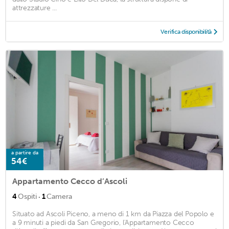
attrezzature ...
Verifica disponibilità
a partire da
54€
Appartamento Cecco d’Ascoli
·
4
Ospiti
1
Camera
Situato ad Ascoli Piceno, a meno di 1 km da Piazza del Popolo e
a 9 minuti a piedi da San Gregorio, l'Appartamento Cecco