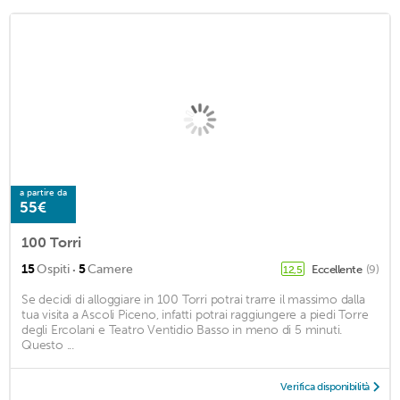
a partire da
55€
100 Torri
·
15
Ospiti
5
Camere
Eccellente
(9)
12,5
Se decidi di alloggiare in 100 Torri potrai trarre il massimo dalla
tua visita a Ascoli Piceno, infatti potrai raggiungere a piedi Torre
degli Ercolani e Teatro Ventidio Basso in meno di 5 minuti.
Questo ...
Verifica disponibilità