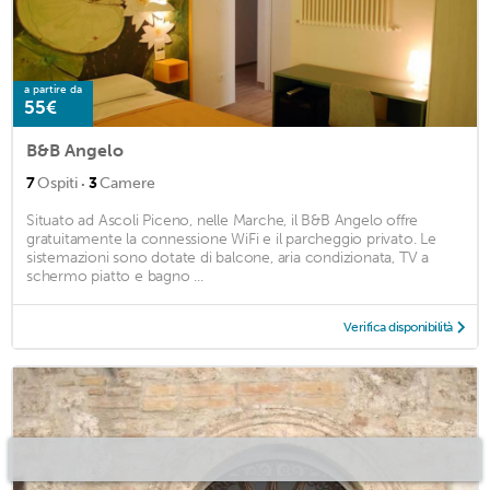
a partire da
55€
B&B Angelo
·
7
Ospiti
3
Camere
Situato ad Ascoli Piceno, nelle Marche, il B&B Angelo offre
gratuitamente la connessione WiFi e il parcheggio privato. Le
sistemazioni sono dotate di balcone, aria condizionata, TV a
schermo piatto e bagno ...
Verifica disponibilità