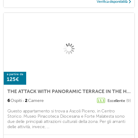
Verifica disponibilità
a partire da
125€
THE ATTACK WITH PANORAMIC TERRACE IN THE HEART OF THE HISTORICAL CENTER
·
6
Ospiti
2
Camere
Eccellente
(9)
13,3
Questo appartamento si trova a Ascoli Piceno, in Centro
Storico. Museo Pinacoteca Diocesana e Forte Malatesta sono
due delle principali attrazioni culturali della zona. Per gli amanti
delle attività, invece, ...