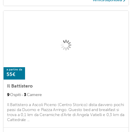
Verifica disponibilità
a partire da
55€
Il Battistero
·
9
Ospiti
3
Camere
Il Battistero a Ascoli Piceno (Centro Storico) dista davvero pochi
passi da Duomo e Piazza Arringo. Questo bed and breakfast si
trova a 0,1 km da Ceramiche d'Arte di Angela Vatielli e 0,3 km da
Cattedrale ...