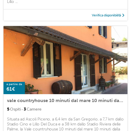
Lillo ...
Verifica disponibilità
a partire da
61€
vale countryhouse 10 minuti dal mare 10 minuti dalla montagna
·
5
Ospiti
3
Camere
Situata ad Ascoli Piceno, a 6,4 km da San Gregorio, a 7,7 km dallo
Stadio Cino e Lillo Del Duca e a 38 km dallo Stadio Riviera delle
Palme, la Vale countryhouse 10 minuti dal mare 10 minuti dalla