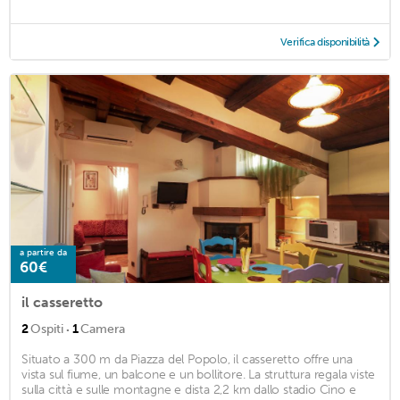
Verifica disponibilità
a partire da
60€
il casseretto
·
2
Ospiti
1
Camera
Situato a 300 m da Piazza del Popolo, il casseretto offre una
vista sul fiume, un balcone e un bollitore. La struttura regala viste
sulla città e sulle montagne e dista 2,2 km dallo stadio Cino e