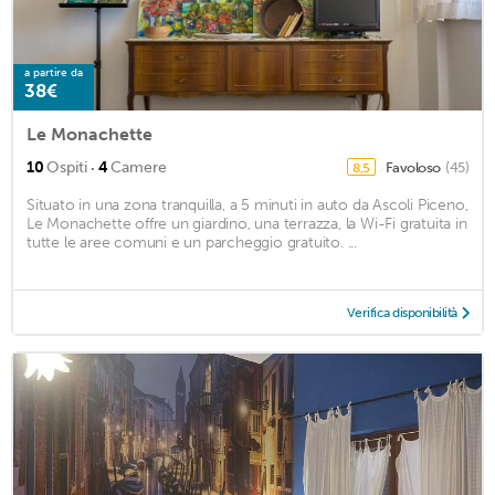
a partire da
38€
Le Monachette
·
10
Ospiti
4
Camere
Favoloso
(45)
8,5
Situato in una zona tranquilla, a 5 minuti in auto da Ascoli Piceno,
Le Monachette offre un giardino, una terrazza, la Wi-Fi gratuita in
tutte le aree comuni e un parcheggio gratuito. ...
Verifica disponibilità