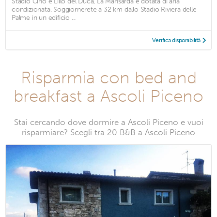
Stadio Cino e Lillo del Duca, La Mansarda è dotata di aria
condizionata. Soggiornerete a 32 km dallo Stadio Riviera delle
Palme in un edificio ...
Verifica disponibilità
Risparmia con bed and
breakfast a Ascoli Piceno
Stai cercando dove dormire a Ascoli Piceno e vuoi
risparmiare? Scegli tra 20 B&B a Ascoli Piceno