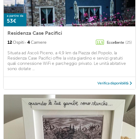
a partire da
53€
Residenza Case Pacifici
·
12
Ospiti
4
Camere
Eccellente
(25)
11,5
Situata ad Ascoli Piceno, a 4,9 km da Piazza del Popolo, la
Residenza Case Pacifici offre la vista giardino e servizi gratuiti
quali connessione WiFi e parcheggio privato. Le unità abitative
sono dotate ...
Verifica disponibilità