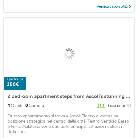
Verifica disponibilità
a partire da
186€
2 bedroom apartment steps from Ascoli's stunning Piazza del Popolo
·
4
Ospiti
0
Camera
Eccellente
(9)
13,3
Questo appartamento si trova a Ascoli Piceno e vanta una
posizione strategica nel centro della città. Teatro Ventidio Basso
e Forte Malatesta sono due delle principali attrazioni culturali
della zona. ...