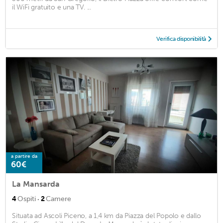
il WiFi gratuito e una TV. ...
Verifica disponibilità
a partire da
60€
La Mansarda
·
4
Ospiti
2
Camere
Situata ad Ascoli Piceno, a 1,4 km da Piazza del Popolo e dallo