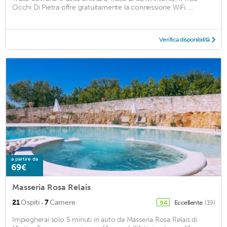
Occhi Di Pietra offre gratuitamente la connessione WiFi. ...
Verifica disponibilità
a partire da
69€
Masseria Rosa Relais
·
21
Ospiti
7
Camere
Eccellente
(19)
9,4
Impiegherai solo 5 minuti in auto da Masseria Rosa Relais di