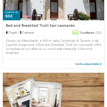
a partire da
60€
Bed and Breakfast Trulli San Leonardo
·
8
Ospiti
3
Camere
Eccellente
(232)
11,2
Situato ad Alberobello, a 48 km dalla Cattedrale di Taranto e dal
Castello Aragonese, il Bed and Breakfast Trulli San Leonardo offre
un barbecue e si affaccia su una strada tranquilla. Il bed and
breakfast ...
Verifica disponibilità