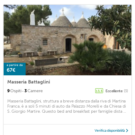
a partire da
67€
Masseria Battaglini
·
9
Ospiti
3
Camere
Eccellente
(3)
13,3
Masseria Battaglini, struttura a breve distanza dalla riva di Martina
Franca, è a soli 5 minuti di auto da Palazzo Morelli e da Chiesa di
S. Giorgio Martire. Questo bed and breakfast per famiglie dista ...
Verifica disponibilità