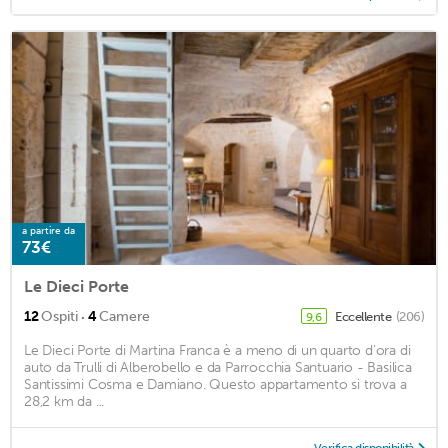
a partire da
73€
Le Dieci Porte
·
12
Ospiti
4
Camere
Eccellente
(206)
9,6
Le Dieci Porte di Martina Franca è a meno di un quarto d'ora di
auto da Trulli di Alberobello e da Parrocchia Santuario - Basilica
Santissimi Cosma e Damiano. Questo appartamento si trova a
28,2 km da ...