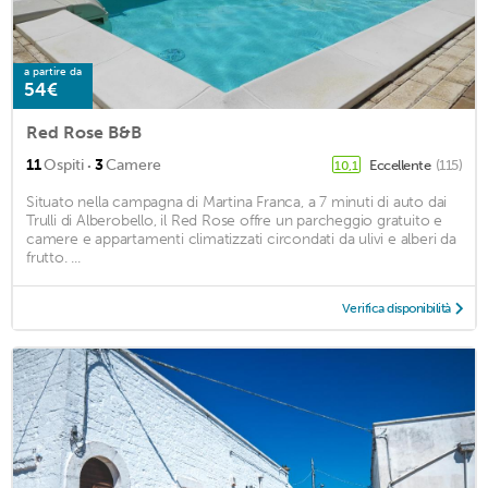
a partire da
54€
Red Rose B&B
·
11
Ospiti
3
Camere
Eccellente
(115)
10,1
Situato nella campagna di Martina Franca, a 7 minuti di auto dai
Trulli di Alberobello, il Red Rose offre un parcheggio gratuito e
camere e appartamenti climatizzati circondati da ulivi e alberi da
frutto. ...
Verifica disponibilità