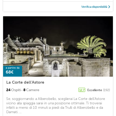
Verifica disponibilità
a partire da
68€
La Corte dell'Astore
·
24
Ospiti
8
Camere
Eccellente
(192)
12,7
Se, soggiornando a Alberobello, sceglierai La Corte dell'Astore
vicino alla spiaggia sarai in una posizione ottimale. Ti troverai
infatti a meno di 10 minuti a piedi da Trulli di Alberobello e da
Damati. ...