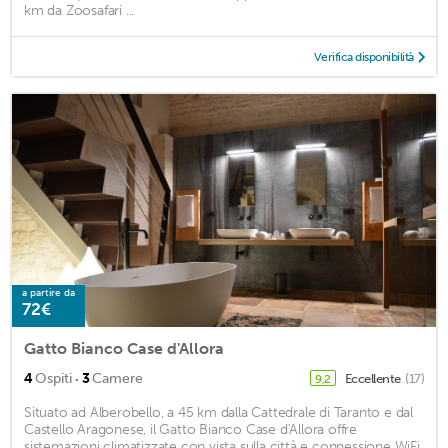
km da Zoosafari ...
Verifica disponibilità
a partire da
72€
Gatto Bianco Case d'Allora
·
4
Ospiti
3
Camere
Eccellente
(17)
9,2
Situato ad Alberobello, a 45 km dalla Cattedrale di Taranto e dal
Castello Aragonese, il Gatto Bianco Case d'Allora offre
sistemazioni climatizzate con vista sulla città e connessione WiFi