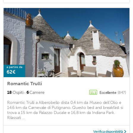
a partire da
62€
Romantic Trulli
·
18
Ospiti
6
Camere
Eccellente
(847)
11,1
Romantic Trulli a Alberobello dista 0,4 km da Museo dell'Olio e
14,6 km da Carnevale di Putignano. Questo bed and breakfast si
trova a 15 km da Palazzo Ducale e 16,8 km da Indiana Park.
Rilassati ...
Verifica disponibilità