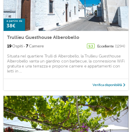
a partire da
38€
Trullieu Guesthouse Alberobello
·
19
Ospiti
7
Camere
Eccellente
(1294)
9,3
Situata nel quartiere Trulli di Alberobello, la Trullieu Guesthouse
Alberobello vanta un giardino con barbecue, la connessione WiFi
gratuita e una terrazza e propone camere e appartamenti con
letti in ...
Verifica disponibilità