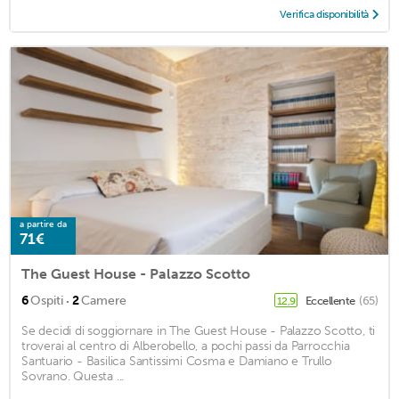
Verifica disponibilità
a partire da
71€
The Guest House - Palazzo Scotto
·
6
Ospiti
2
Camere
Eccellente
(65)
12,9
Se decidi di soggiornare in The Guest House - Palazzo Scotto, ti
troverai al centro di Alberobello, a pochi passi da Parrocchia
Santuario - Basilica Santissimi Cosma e Damiano e Trullo
Sovrano. Questa ...