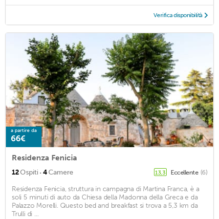
Verifica disponibilità
a partire da
66€
Residenza Fenicia
·
12
Ospiti
4
Camere
Eccellente
(6)
13,3
Residenza Fenicia, struttura in campagna di Martina Franca, è a
soli 5 minuti di auto da Chiesa della Madonna della Greca e da
Palazzo Morelli. Questo bed and breakfast si trova a 5,3 km da
Trulli di ...