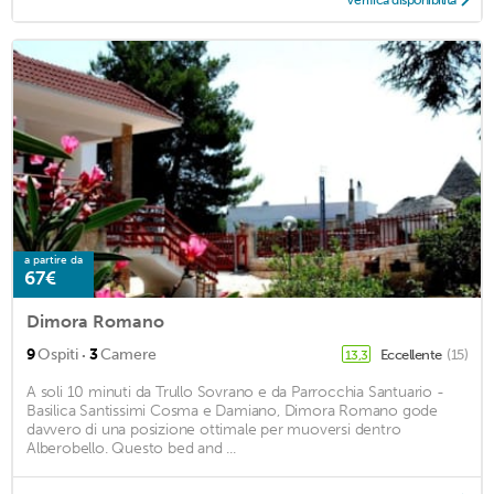
Verifica disponibilità
a partire da
67€
Dimora Romano
·
9
Ospiti
3
Camere
Eccellente
(15)
13,3
A soli 10 minuti da Trullo Sovrano e da Parrocchia Santuario -
Basilica Santissimi Cosma e Damiano, Dimora Romano gode
davvero di una posizione ottimale per muoversi dentro
Alberobello. Questo bed and ...