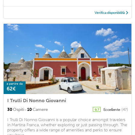
Verifica disponibilità
a partire da
62€
I Trulli Di Nonno Giovanni
·
30
Ospiti
10
Camere
Eccellente
(47)
9,7
I Trulli Di Nonno Giovanni is a popular choice amongst travelers
in Martina Franca, whether exploring or just passing through. The
property offers a wide range of amenities and perks to ensure