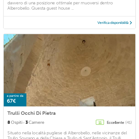
davvero di una posizione ottimale per muoversi dentro
Alberobello. Questa guest house ...
Verifica disponibilità
a partire da
67€
Trulli Occhi Di Pietra
·
8
Ospiti
3
Camere
Eccellente
(41)
11
Situato nella località pugliese di Alberobello, nelle vicinanze del
Trullo Sovrano e della Chiesa a Trullo di Sant'Antonio, il Trulli