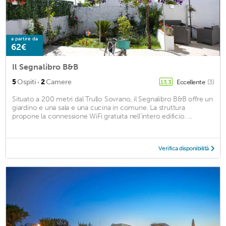
a partire da
62€
Il Segnalibro B&B
·
5
Ospiti
2
Camere
Eccellente
(3)
13,3
Situato a 200 metri dal Trullo Sovrano, il Segnalibro B&B offre un
giardino e una sala e una cucina in comune. La struttura
propone la connessione WiFi gratuita nell’intero edificio. ...
Verifica disponibilità