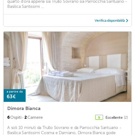
quarto d'ora appena sia Trullo Sovrano sia Parrocchia Santuario -
Basilica Santissimi ...
Verifica disponibilità
a partire da
63€
Dimora Bianca
·
6
Ospiti
2
Camere
Eccellente
(2)
9
A soli 10 minuti da Trullo Sovrano e da Parrocchia Santuario -
Basilica Santissimi Cosma e Damiano, Dimora Bianca gode