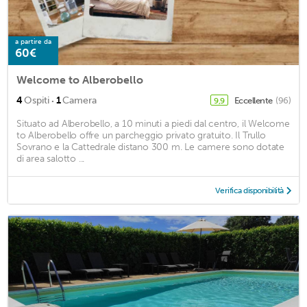
a partire da
60€
Welcome to Alberobello
·
4
Ospiti
1
Camera
Eccellente
(96)
9,9
Situato ad Alberobello, a 10 minuti a piedi dal centro, il Welcome
to Alberobello offre un parcheggio privato gratuito. Il Trullo
Sovrano e la Cattedrale distano 300 m. Le camere sono dotate
di area salotto ...
Verifica disponibilità