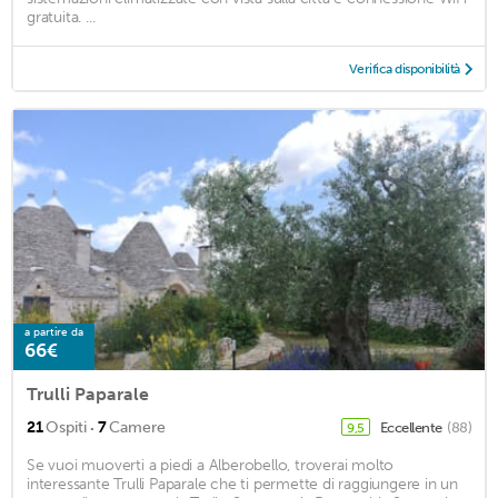
gratuita. ...
Verifica disponibilità
a partire da
66€
Trulli Paparale
·
21
Ospiti
7
Camere
Eccellente
(88)
9,5
Se vuoi muoverti a piedi a Alberobello, troverai molto
interessante Trulli Paparale che ti permette di raggiungere in un