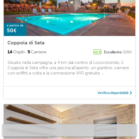
a partire da
50€
Coppola di Seta
·
14
Ospiti
5
Camere
Eccellente
(266)
10,9
Situato nella campagna, a 4 km dal centro di Locorotondo, il
Coppola di Seta offre una piscina all'aperto, un giardino, camere
con soffitti a volta e la connessione WiFi gratuita. ...
Verifica disponibilità