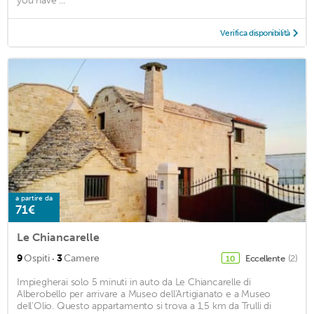
you have ...
Verifica disponibilità
a partire da
71€
Le Chiancarelle
·
9
Ospiti
3
Camere
Eccellente
(2)
10
Impiegherai solo 5 minuti in auto da Le Chiancarelle di
Alberobello per arrivare a Museo dell'Artigianato e a Museo
dell'Olio. Questo appartamento si trova a 1,5 km da Trulli di