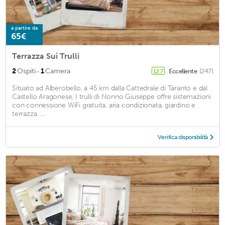
a partire da
65€
Terrazza Sui Trulli
·
2
Ospiti
1
Camera
Eccellente
(247)
12,7
Situato ad Alberobello, a 45 km dalla Cattedrale di Taranto e dal
Castello Aragonese, I trulli di Nonno Giuseppe offre sistemazioni
con connessione WiFi gratuita, aria condizionata, giardino e
terrazza. ...
Verifica disponibilità