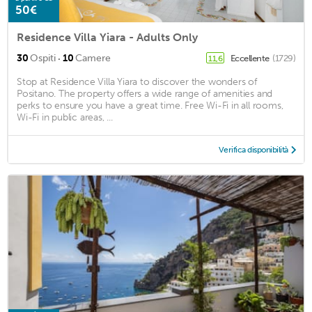
50€
Residence Villa Yiara - Adults Only
·
30
Ospiti
10
Camere
Eccellente
(1729)
11,6
Stop at Residence Villa Yiara to discover the wonders of
Positano. The property offers a wide range of amenities and
perks to ensure you have a great time. Free Wi-Fi in all rooms,
Wi-Fi in public areas, ...
Verifica disponibilità