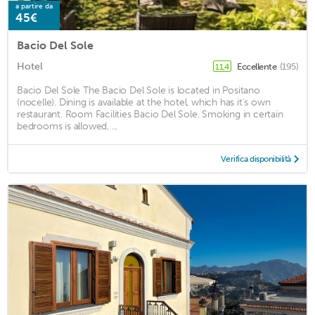
a partire da
45€
Bacio Del Sole
Hotel
Eccellente
(195)
11,4
Bacio Del Sole The Bacio Del Sole is located in Positano
(nocelle). Dining is available at the hotel, which has it's own
restaurant. Room Facilities Bacio Del Sole. Smoking in certain
bedrooms is allowed, ...
Verifica disponibilità