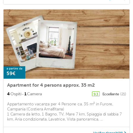
a partire da
59€
Apartment for 4 persons approx. 35 m2
·
4
Ospiti
1
Camera
Eccellente
(21)
9,3
Appartamento vacanza per 4 Persone ca. 35 m² in Furore,
Campania (Costiera Amalfitana)
1 Camera da letto, 1 Bagno, TV, Mare 7 km, Spiaggia di sabbia 7
km, Aria condizionata, Lavatrice, Vista panoramica, ...
Verifica disponibilità