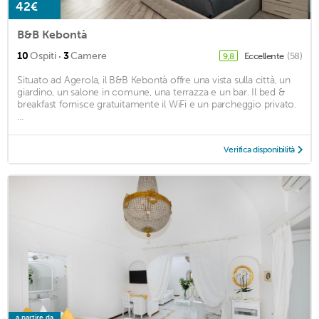
42€
B&B Kebontà
·
10
Ospiti
3
Camere
Eccellente
(58)
9,8
Situato ad Agerola, il B&B Kebontà offre una vista sulla città, un
giardino, un salone in comune, una terrazza e un bar. Il bed &
breakfast fornisce gratuitamente il WiFi e un parcheggio privato.
...
Verifica disponibilità
a partire da