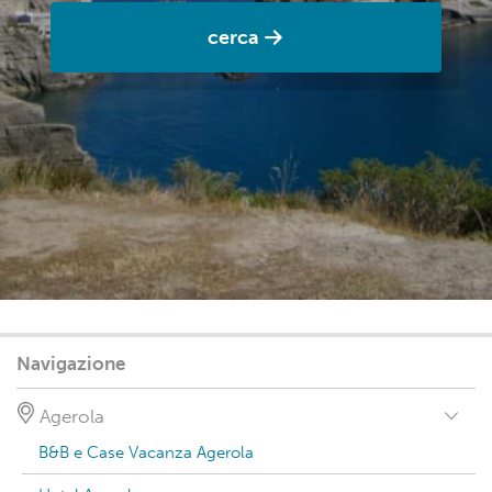
cerca
Navigazione
Agerola
B&B e Case Vacanza Agerola