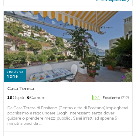
a partire da
101€
Casa Teresa
·
18
Ospiti
6
Camere
Eccellente
(712)
12,2
Da Casa Teresa di Positano (Centro città di Positano) impiegherai
pochissimo a raggiungere luoghi interessanti senza dover
guidare o prendere mezzi pubblici. Sarai infatti ad appena 5
minuti a piedi da ...