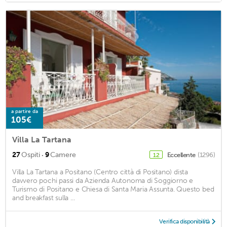
a partire da
105€
Villa La Tartana
·
27
Ospiti
9
Camere
Eccellente
(1296)
12
Villa La Tartana a Positano (Centro città di Positano) dista
davvero pochi passi da Azienda Autonoma di Soggiorno e
Turismo di Positano e Chiesa di Santa Maria Assunta. Questo bed
and breakfast sulla ...
Verifica disponibilità