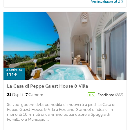
Verifica disponibilità
a partire da
111€
La Casa di Peppe Guest House & Villa
·
21
Ospiti
7
Camere
Eccellente
(282)
11,9
Se vuoi godere della comodità di muoverti a piedi La Casa di
Peppe Guest House & Villa a Positano (Fornillo) è l'ideale. In
meno di 10 minuti di cammino potrai essere a Spiaggia di
Fornillo o a Municipio ...