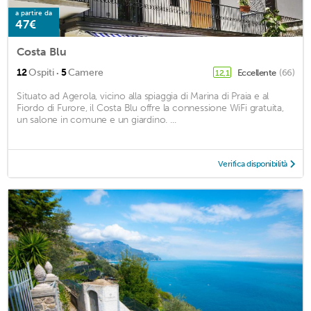
a partire da
47€
Costa Blu
·
12
Ospiti
5
Camere
Eccellente
(66)
12,1
Situato ad Agerola, vicino alla spiaggia di Marina di Praia e al
Fiordo di Furore, il Costa Blu offre la connessione WiFi gratuita,
un salone in comune e un giardino. ...
Verifica disponibilità