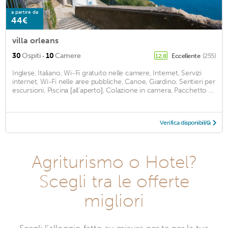
a partire da
44€
villa orleans
·
30
Ospiti
10
Camere
Eccellente
(255)
12,8
Inglese, Italiano, Wi-Fi gratuito nelle camere, Internet, Servizi
internet, Wi-Fi nelle aree pubbliche, Canoe, Giardino, Sentieri per
escursioni, Piscina [all'aperto], Colazione in camera, Pacchetto ...
Verifica disponibilità
Agriturismo o Hotel?
Scegli tra le offerte
migliori