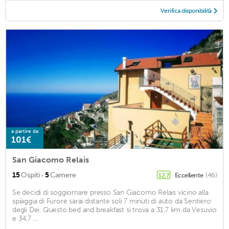
Verifica disponibilità
a partire da
101€
San Giacomo Relais
·
15
Ospiti
5
Camere
Eccellente
(46)
12,7
Se decidi di soggiornare presso San Giacomo Relais vicino alla
spiaggia di Furore sarai distante soli 7 minuti di auto da Sentiero
degli Dei. Questo bed and breakfast si trova a 31,7 km da Vesuvio
e 34,7 ...