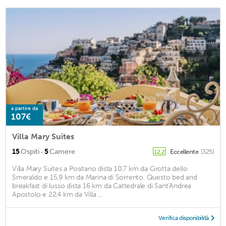
a partire da
107€
Villa Mary Suites
·
15
Ospiti
5
Camere
Eccellente
(325)
12,2
Villa Mary Suites a Positano dista 10,7 km da Grotta dello
Smeraldo e 15,9 km da Marina di Sorrento. Questo bed and
breakfast di lusso dista 16 km da Cattedrale di Sant'Andrea
Apostolo e 22,4 km da Villa ...
Verifica disponibilità