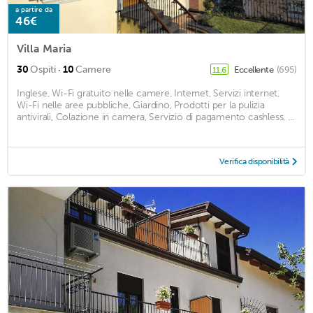
a partire da
46€
Villa Maria
·
30
Ospiti
10
Camere
Eccellente
(695)
11,6
Inglese, Wi-Fi gratuito nelle camere, Internet, Servizi internet,
Wi-Fi nelle aree pubbliche, Giardino, Prodotti per la pulizia
antivirali, Colazione in camera, Servizio di pagamento cashless, ...
Verifica disponibilità