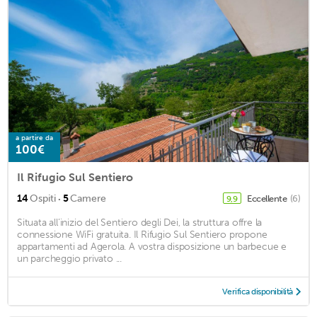
a partire da
100€
Il Rifugio Sul Sentiero
·
14
Ospiti
5
Camere
Eccellente
(6)
9,9
Situata all’inizio del Sentiero degli Dei, la struttura offre la
connessione WiFi gratuita. Il Rifugio Sul Sentiero propone
appartamenti ad Agerola. A vostra disposizione un barbecue e
un parcheggio privato ...
Verifica disponibilità