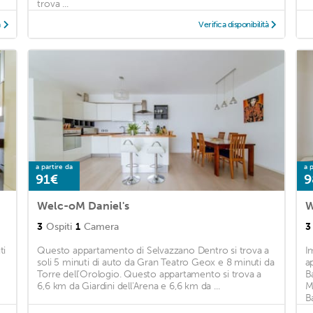
trova ...
à
Verifica disponibilità
a partire da
a p
91€
9
Welc-oM Daniel's
W
3
Ospiti
1
Camera
3
ti
Questo appartamento di Selvazzano Dentro si trova a
I
soli 5 minuti di auto da Gran Teatro Geox e 8 minuti da
a
Torre dell’Orologio. Questo appartamento si trova a
B
6,6 km da Giardini dell'Arena e 6,6 km da ...
M
Ba