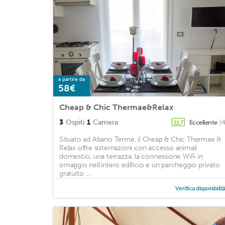
a partire da
58€
Cheap & Chic Thermae&Relax
3
Ospiti
1
Camera
Eccellente
(
11,7
Situato ad Abano Terme, il Cheap & Chic Thermae &
Relax offre sistemazioni con accesso animali
domestici, una terrazza, la connessione WiFi in
omaggio nell'intero edificio e un parcheggio privato
gratuito ...
Verifica disponibilit