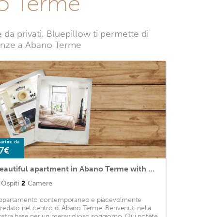
no Terme
 privati. Bluepillow ti permette di
vacanze a Abano Terme
artire da
7€
Beautiful apartment in Abano Terme with WiFi and 2 Bedrooms
Ospiti
2
Camere
ppartamento contemporaneo e piacevolmente
rredato nel centro di Abano Terme. Benvenuti nella
ostra base per un meraviglioso soggiorno. Qui potete