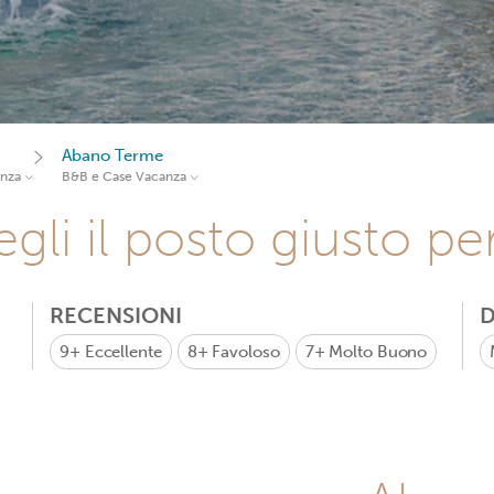
Abano Terme
anza
B&B e Case Vacanza
gli il posto giusto pe
RECENSIONI
D
9+
Eccellente
8+
Favoloso
7+
Molto Buono