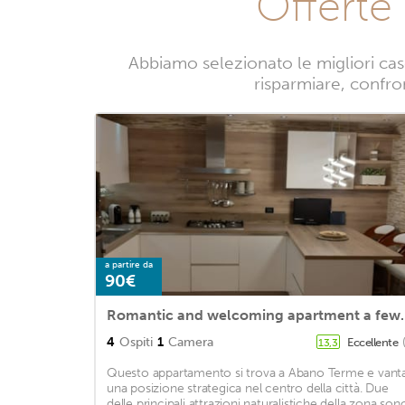
Offerte
Abbiamo selezionato le migliori ca
risparmiare, confron
a partire da
90€
Romantic and welcoming apart
4
Ospiti
1
Camera
Eccellente
13,3
Questo appartamento si trova a Abano Terme e vant
una posizione strategica nel centro della città. Due
delle principali attrazioni naturalistiche della zona son