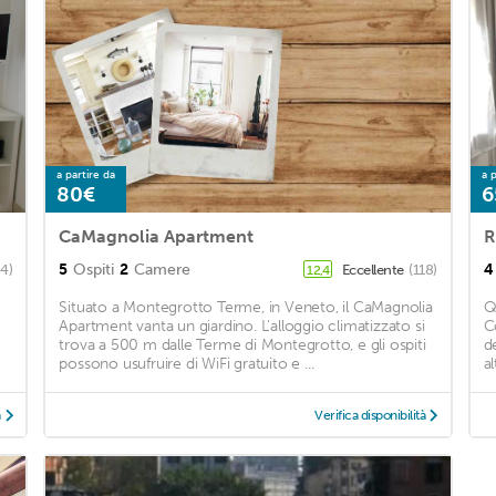
a partire da
a p
80€
6
CaMagnolia Apartment
R
5
Ospiti
2
Camere
4
44)
Eccellente
(118)
12,4
Situato a Montegrotto Terme, in Veneto, il CaMagnolia
Q
Apartment vanta un giardino. L'alloggio climatizzato si
C
trova a 500 m dalle Terme di Montegrotto, e gli ospiti
d
possono usufruire di WiFi gratuito e ...
al
à
Verifica disponibilità