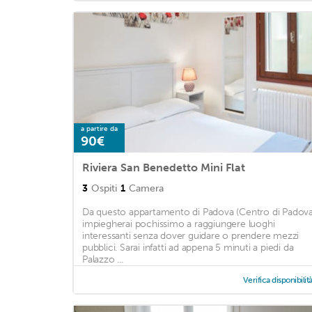
a partire da
90€
Riviera San Benedetto Mini Flat
3
Ospiti
1
Camera
Da questo appartamento di Padova (Centro di Padova
impiegherai pochissimo a raggiungere luoghi
interessanti senza dover guidare o prendere mezzi
pubblici. Sarai infatti ad appena 5 minuti a piedi da
Palazzo ...
Verifica disponibilit