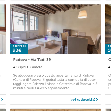
a partire da
a p
90€
1
Padova - Via Tadi 39
C
3
Ospiti
1
Camera
4
)
Se alloggerai presso questo appartamento di Padova
Q
(Centro di Padova), ti godrai tutta la comodità di poter
u
raggiungere Palazzo Liviano e Cattedrale di Padova in 5
p
minuti a piedi. Questo appartamento ...
C
à
Verifica disponibilità