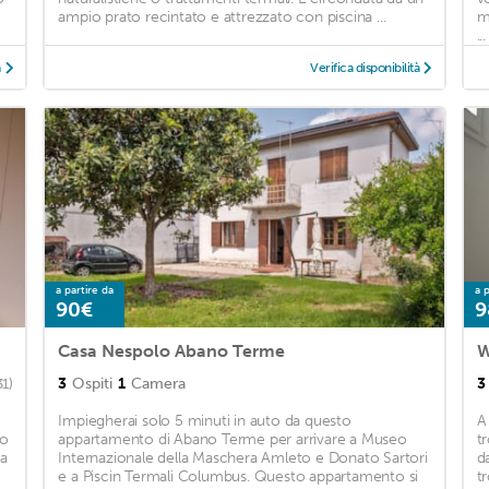
ampio prato recintato e attrezzato con piscina ...
m
...
à
Verifica disponibilità
a partire da
a p
90€
9
Casa Nespolo Abano Terme
W
3
Ospiti
1
Camera
3
31)
Impiegherai solo 5 minuti in auto da questo
A
no
appartamento di Abano Terme per arrivare a Museo
t
ca
Internazionale della Maschera Amleto e Donato Sartori
d
e a Piscin Termali Columbus. Questo appartamento si
t