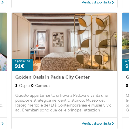
à
Verifica disponibilità
a partire da
a p
91€
9
Golden Oasis in Padua City Center
G
3
Ospiti
0
Camera
3
Questo appartamento si trova a Padova e vanta una
Q
posizione strategica nel centro storico. Museo del
t
o.
Risorgimento e dell'Età Contemporanea e Musei Civici
S
agli Eremitani sono due delle principali attrazioni ...
Q
à
Verifica disponibilità