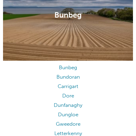
Bunbeg
Bunbeg
Bundoran
Carrigart
Dore
Dunfanaghy
Dungloe
Gweedore
Letterkenny