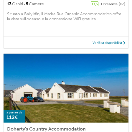
·
13
Ospiti
5
Camere
Eccellente
(62)
13,5
Situato a Ballyliffin, il Madra Rua Organic Accommodation offre
la vista sull'oceano e la connessione WiFi gratuita. ...
Verifica disponibilità
a partire da
112€
Doherty's Country Accommodation