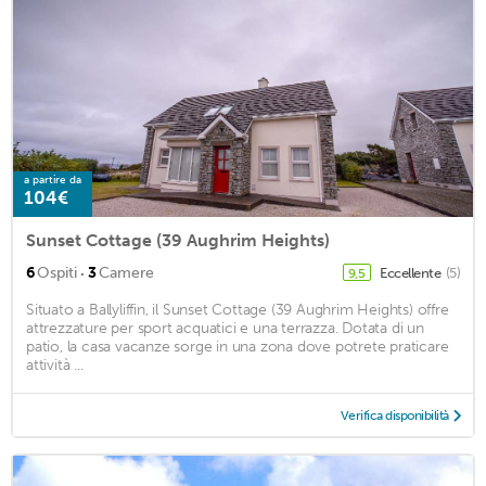
a partire da
104€
Sunset Cottage (39 Aughrim Heights)
·
6
Ospiti
3
Camere
Eccellente
(5)
9,5
Situato a Ballyliffin, il Sunset Cottage (39 Aughrim Heights) offre
attrezzature per sport acquatici e una terrazza. Dotata di un
patio, la casa vacanze sorge in una zona dove potrete praticare
attività ...
Verifica disponibilità