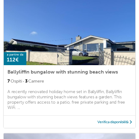
a partire da
112€
Ballyliffin bungalow with stunning beach views
·
7
Ospiti
3
Camere
A recently renovated holiday home set in Ballyliffin, Ballyliffin
bungalow with stunning beach views features a garden. This
property offers access to a patio, free private parking and free
WiFi. ...
Verifica disponibilità