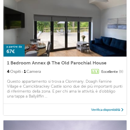
a partire da
67€
1 Bedroom Annex @ The Old Parochial House
·
4
Ospiti
1
Camera
Eccellente
(9)
13,3
Questo appartamento si trova a Clonmany. Doagh Famine
Village e Carrickbrackey Castle sono due dei più importanti punti
di riferimento della zona. E per chi ama le attività, è d'obbligo
una tappa a Ballyliffin ...
Verifica disponibilità