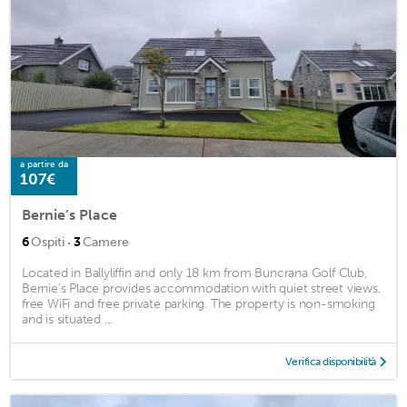
a partire da
107€
Bernie’s Place
·
6
Ospiti
3
Camere
Located in Ballyliffin and only 18 km from Buncrana Golf Club,
Bernie’s Place provides accommodation with quiet street views,
free WiFi and free private parking. The property is non-smoking
and is situated ...
Verifica disponibilità