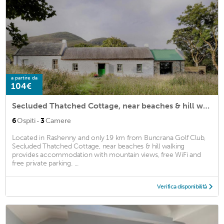
a partire da
104€
Secluded Thatched Cottage, near beaches & hill walking
·
6
Ospiti
3
Camere
Located in Rashenny and only 19 km from Buncrana Golf Club,
Secluded Thatched Cottage, near beaches & hill walking
provides accommodation with mountain views, free WiFi and
free private parking. ...
Verifica disponibilità