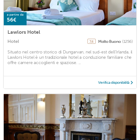
a partire da
56€
Lawlors Hotel
Hotel
Molto Buono
(1256)
7,4
Situato nel centro storico di Dungarvan, nel sud-est dell'Irlanda, il
Lawlors Hotel è un tradizionale hotel a conduzione familiare che
offre camere accoglienti e spaziose. ...
Verifica disponibilità