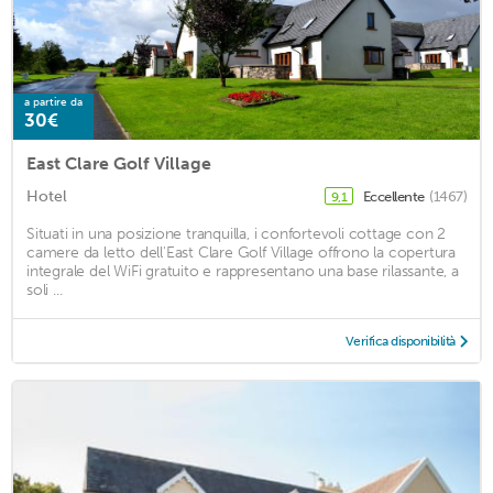
a partire da
30€
East Clare Golf Village
Hotel
Eccellente
(1467)
9,1
Situati in una posizione tranquilla, i confortevoli cottage con 2
camere da letto dell'East Clare Golf Village offrono la copertura
integrale del WiFi gratuito e rappresentano una base rilassante, a
soli ...
Verifica disponibilità