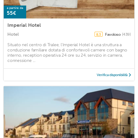
a partire da
55€
Imperial Hotel
Hotel
Favoloso
(439)
8,3
Situato nel centro di Tralee, l'Imperial Hotel è una struttura a
conduzione familiare dotata di confortevoli camere con bagno
interno, reception operativa 24 ore su 24, servizio in camera,
connessione ...
Verifica disponibilità