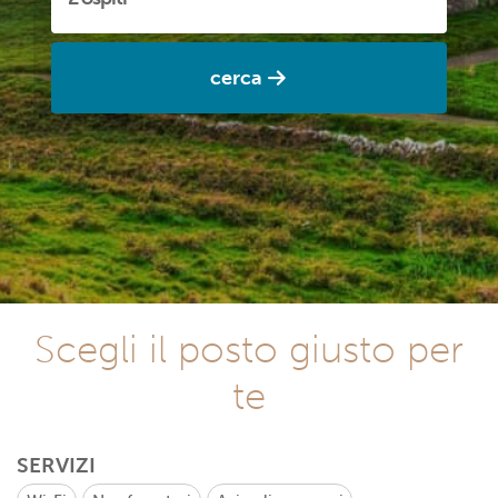
cerca
Scegli il posto giusto per
te
SERVIZI