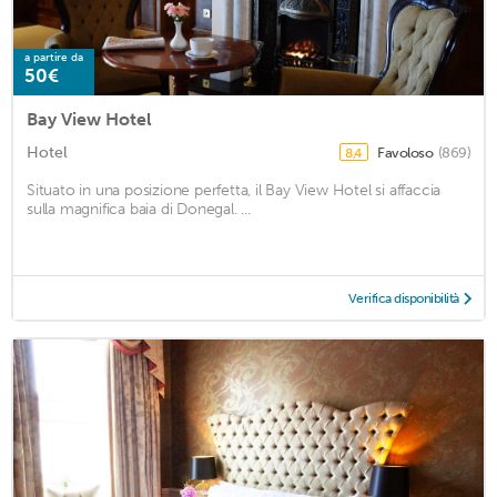
a partire da
50€
Bay View Hotel
Hotel
Favoloso
(869)
8,4
Situato in una posizione perfetta, il Bay View Hotel si affaccia
sulla magnifica baia di Donegal. ...
Verifica disponibilità