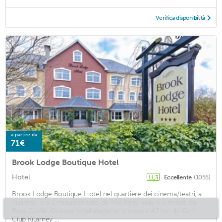
Verifica disponibilità
a partire da
71€
Brook Lodge Boutique Hotel
Hotel
Eccellente
(1055)
11,3
Brook Lodge Boutique Hotel nel quartiere dei cinema/teatri, a
Killarney, è a 2 minuti di auto da The Kerry Way e 5 minuti da
Ross Castle. Questo hotel elegante si trova a 4,7 km da Golf
Club Killarney ...