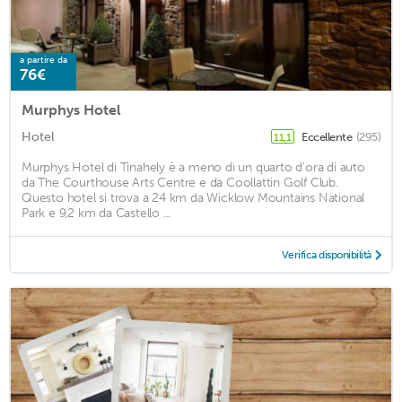
a partire da
76€
Murphys Hotel
Hotel
Eccellente
(295)
11,1
Murphys Hotel di Tinahely è a meno di un quarto d'ora di auto
da The Courthouse Arts Centre e da Coollattin Golf Club.
Questo hotel si trova a 24 km da Wicklow Mountains National
Park e 9,2 km da Castello ...
Verifica disponibilità