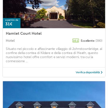
a partire da
31€
Hamlet Court Hotel
Hotel
Eccellente
(380)
10,1
Situato nel piccolo e affascinante villaggio di Johnstownbridge, al
confine della contea di Kildare e della contea di Meath, questo
nuovissimo hotel offre comfort e servizi moderni, tra cui la
connessione ...
Verifica disponibilità