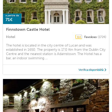
a partire da
71€
Finnstown Castle Hotel
Hotel
Favoloso
(1724)
8,4
The hotel is located in the city centre of Lucan and was
established in 1650. The property is 17.0 Km from the Dublin City
Centre and the nearest station is Adamstown. The Hotel has a
bar, an indoor swimming ...
Verifica disponibilità