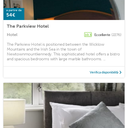
a partire da
54€
The Parkview Hotel
Hotel
Eccellente
(2276)
10,3
The Parkview Hotel is positioned between the Wicklow
Mountains and the Irish Sea in the town of
Newtownmountkennedy. This sophisticated hotel offers a bistro
and spacious bedrooms with large marble bathrooms. ...
Verifica disponibilità