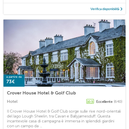
Verifica disponibilità
a partire da
73€
Crover House Hotel & Golf Club
Hotel
Eccellente
(640)
10,5
Il Crover House Hotel & Golf Club sorge sulle rive nord-orientali
del lago Lough Sheelin, tra Cavan e Ballyjamesduff. Questa
incantevole casa di campagna è immersa in splendidi giardini
con un campo da ...