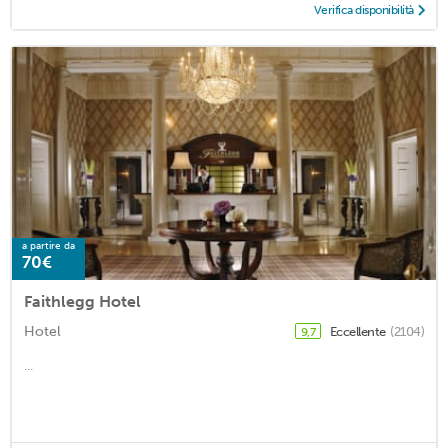
Verifica disponibilità
a partire da
70€
Faithlegg Hotel
Hotel
Eccellente
(2104)
9,7
...