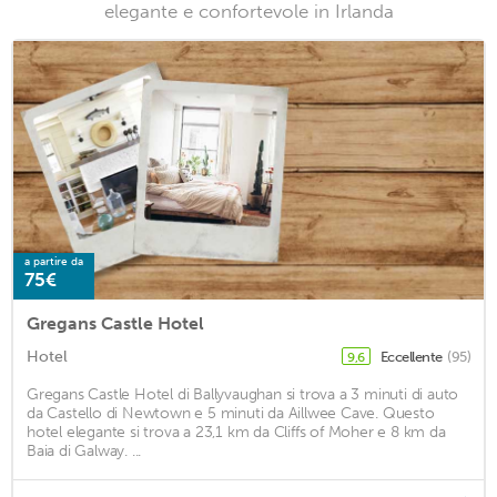
elegante e confortevole in Irlanda
a partire da
75€
Gregans Castle Hotel
Hotel
Eccellente
(95)
9,6
Gregans Castle Hotel di Ballyvaughan si trova a 3 minuti di auto
da Castello di Newtown e 5 minuti da Aillwee Cave. Questo
hotel elegante si trova a 23,1 km da Cliffs of Moher e 8 km da
Baia di Galway. ...