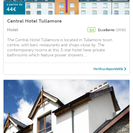
a partire da
44€
Central Hotel Tullamore
Hotel
Eccellente
(2416)
9,4
The Central Hotel Tullamore is located in Tullamore town
centre, with bars, restaurants and shops close by. The
contemporary rooms at this 3-star hotel have private
bathrooms which feature power showers ...
Verifica disponibilità