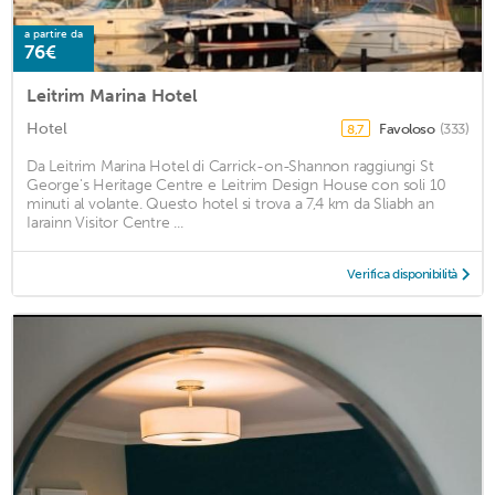
a partire da
76€
Leitrim Marina Hotel
Hotel
Favoloso
(333)
8,7
Da Leitrim Marina Hotel di Carrick-on-Shannon raggiungi St
George's Heritage Centre e Leitrim Design House con soli 10
minuti al volante. Questo hotel si trova a 7,4 km da Sliabh an
Iarainn Visitor Centre ...
Verifica disponibilità