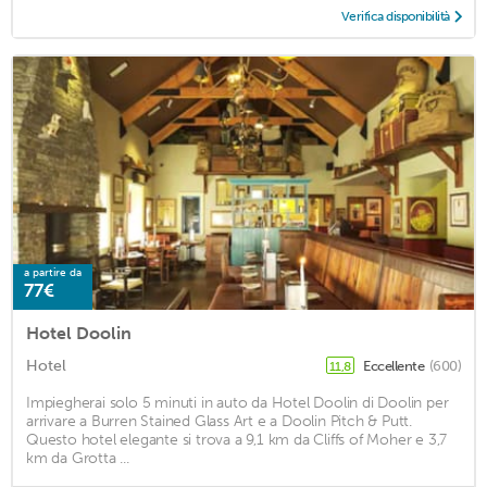
Verifica disponibilità
a partire da
77€
Hotel Doolin
Hotel
Eccellente
(600)
11,8
Impiegherai solo 5 minuti in auto da Hotel Doolin di Doolin per
arrivare a Burren Stained Glass Art e a Doolin Pitch & Putt.
Questo hotel elegante si trova a 9,1 km da Cliffs of Moher e 3,7
km da Grotta ...