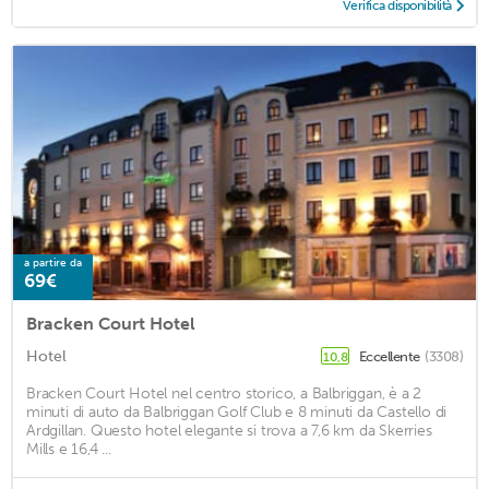
Verifica disponibilità
a partire da
69€
Bracken Court Hotel
Hotel
Eccellente
(3308)
10,8
Bracken Court Hotel nel centro storico, a Balbriggan, è a 2
minuti di auto da Balbriggan Golf Club e 8 minuti da Castello di
Ardgillan. Questo hotel elegante si trova a 7,6 km da Skerries
Mills e 16,4 ...