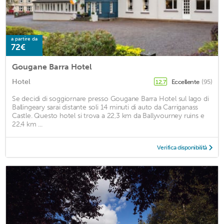
a partire da
72€
Gougane Barra Hotel
Hotel
Eccellente
(95)
12,7
Se decidi di soggiornare presso Gougane Barra Hotel sul lago di
Ballingeary sarai distante soli 14 minuti di auto da Carriganass
Castle. Questo hotel si trova a 22,3 km da Ballyvourney ruins e
22,4 km ...
Verifica disponibilità