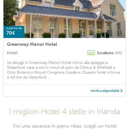
a partire da
70€
Greenway Manor Hotel
Hotel
Eccellente
(391)
11,1
Se alloggi in Greenway Manor Hotel vicino alla spiaggia a
Waterford, sarai a soli 5 minuti di auto da Clinica di Whitfield e
Orto Botanico Mount Congreve Gardens. Questo hotel si trova
a 4,6 km da Waterford ...
Verifica disponibilità
I migliori Hotel 4 stelle in Irlanda
Vivi una vacanza in pieno relax, scegli un hotel