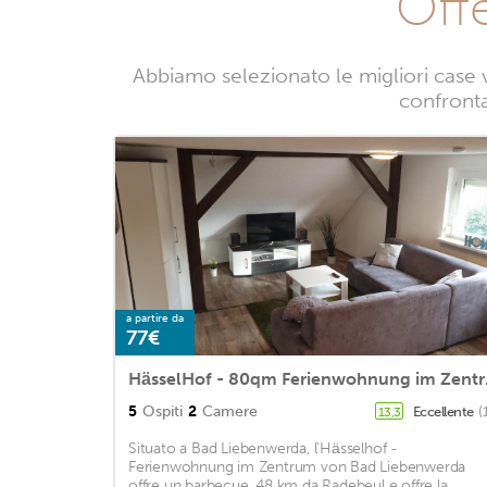
Off
Abbiamo selezionato le migliori case 
confrontan
a partire da
77€
HässelHof
5
Ospiti
2
Camere
Eccellente
(
13,3
Situato a Bad Liebenwerda, l'Hässelhof -
Ferienwohnung im Zentrum von Bad Liebenwerda
offre un barbecue. 48 km da Radebeul e offre la