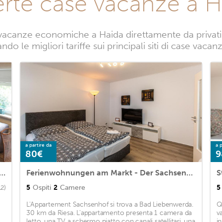
erte case vacanze a H
vacanze economiche a Haida direttamente da privati. 
do le migliori tariffe sui principali siti di case vaca
a partire da
a p
80€
9
 - 80qm Ferienwohnung im Zentrum von Bad Liebenwerda
Ferienwohnungen am Markt - Der Sachsenhof
5
Ospiti
2
Camere
5
12)
L'Appartement Sachsenhof si trova a Bad Liebenwerda.
Q
30 km da Riesa. L'appartamento presenta 1 camera da
v
letto, una TV a schermo piatto con canali satellitari, una
i