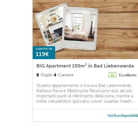
a partire da
119€
BIG Apartment 150m² in Bad Liebenwerda
8
Ospiti
4
Camere
Eccellente
10
Questo appartamento si trova a Bad Liebenwerda.
Rathaus Riesa e Elbebrucke Riesa sono due dei più
importanti punti di riferimento della zona, mentre a
livello naturalistico spiccano Lower Lusatian Heath ...
Verifica disponibilit