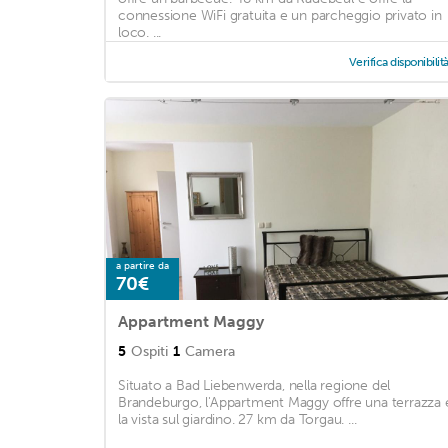
connessione WiFi gratuita e un parcheggio privato in
loco. ...
Verifica disponibilit
a partire da
70€
Appartment Maggy
5
Ospiti
1
Camera
Situato a Bad Liebenwerda, nella regione del
Brandeburgo, l'Appartment Maggy offre una terrazza 
la vista sul giardino. 27 km da Torgau. ...