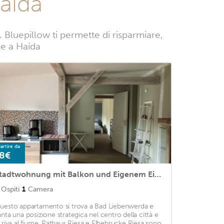
aida
Bluepillow ti permette di risparmiare,
nze a Haida
artire da
8€
Stadtwohnung mit Balkon und Eigenem Eingang
Ospiti
1
Camera
uesto appartamento si trova a Bad Liebenwerda e
anta una posizione strategica nel centro della città e
n riva al fiume. Rathaus Riesa e Elbebrucke Riesa sono