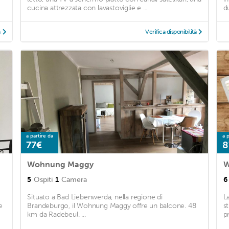
cucina attrezzata con lavastoviglie e ...
d
à
Verifica disponibilità
a partire da
a p
77€
8
Wohnung Maggy
W
5
Ospiti
1
Camera
6
Situato a Bad Liebenwerda, nella regione di
L
e
Brandeburgo, il Wohnung Maggy offre un balcone. 48
s
km da Radebeul. ...
pr