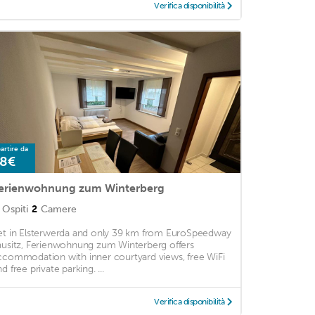
Verifica disponibilità
artire da
8€
erienwohnung zum Winterberg
Ospiti
2
Camere
et in Elsterwerda and only 39 km from EuroSpeedway
ausitz, Ferienwohnung zum Winterberg offers
ccommodation with inner courtyard views, free WiFi
d free private parking. ...
Verifica disponibilità