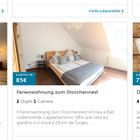
à
Verifica disponibilità
a partire da
a p
85€
7
Ferienwohnung zum Storchennest
D
2
Ospiti
1
Camera
4
Il Ferienwohnung zum Storchennest si trova a Bad
L
e
Liebenwerda. L'appartamento offre una vista sul
a
a
giardino e si trova a 28 km da Torgau. ...
k
f