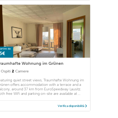
artire da
5€
raumhafte Wohnung im Grünen
Ospiti
2
Camere
eaturing quiet street views, Traumhafte Wohnung im
rünen offers accommodation with a terrace and a
alcony, around 37 km from EuroSpeedway Lausitz.
oth free WiFi and parking on-site are available at ...
Verifica disponibilità