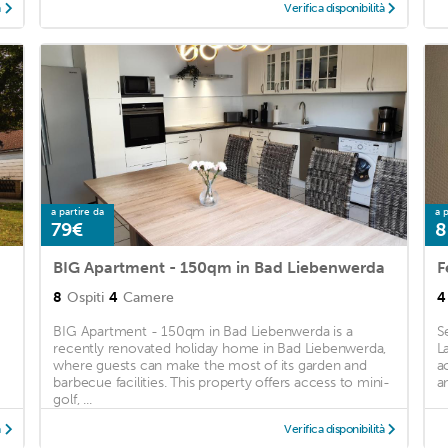
à
Verifica disponibilità
a partire da
a p
79€
8
BIG Apartment - 150qm in Bad Liebenwerda
F
8
Ospiti
4
Camere
4
BIG Apartment - 150qm in Bad Liebenwerda is a
S
recently renovated holiday home in Bad Liebenwerda,
L
where guests can make the most of its garden and
a
barbecue facilities. This property offers access to mini-
an
golf, ...
à
Verifica disponibilità