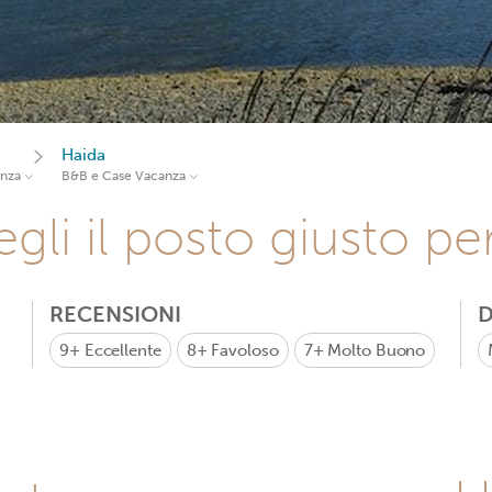
Haida
anza
B&B e Case Vacanza
gli il posto giusto pe
RECENSIONI
D
9+
Eccellente
8+
Favoloso
7+
Molto Buono