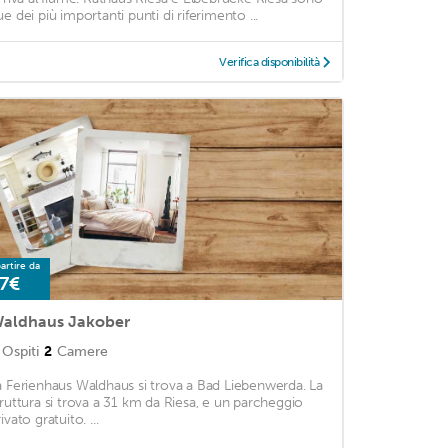
ue dei più importanti punti di riferimento ...
Verifica disponibilità
artire da
7€
aldhaus Jakober
Ospiti
2
Camere
a Ferienhaus Waldhaus si trova a Bad Liebenwerda. La
truttura si trova a 31 km da Riesa, e un parcheggio
ivato gratuito. ...