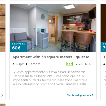
a partire da
a p
60€
7
hlafzimmer, Wohn-/esszimmer, Küche, Dusche und WC, Terrasse, Max. 4 Personen
Apartment with 38 square meters - quiet location on the outskirts
T
3
Ospiti
1
Camera
4
Eccellente
(21)
13,3
Questo appartamento si trova a Bad Liebenwerda.
F
Rathaus Riesa e Elbebrucke Riesa sono due dei più
G
importanti punti di riferimento della zona, mentre a
b
livello naturalistico spiccano Lower Lusatian Heath ...
B
à
Verifica disponibilità