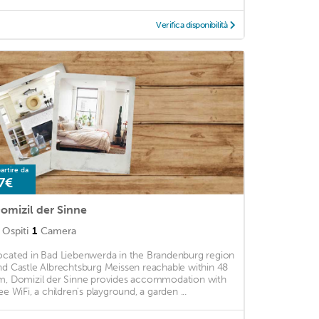
Verifica disponibilità
artire da
7€
omizil der Sinne
Ospiti
1
Camera
ocated in Bad Liebenwerda in the Brandenburg region
nd Castle Albrechtsburg Meissen reachable within 48
m, Domizil der Sinne provides accommodation with
ree WiFi, a children's playground, a garden ...