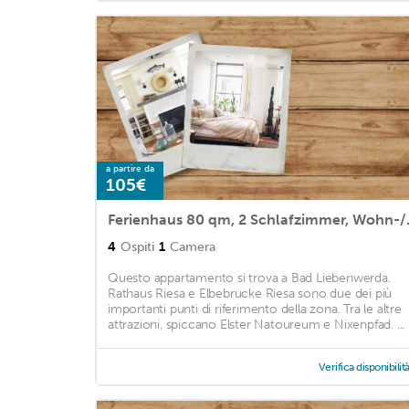
a partire da
105€
Ferienhaus 80 qm, 2 Sc
4
Ospiti
1
Camera
Questo appartamento si trova a Bad Liebenwerda.
Rathaus Riesa e Elbebrucke Riesa sono due dei più
importanti punti di riferimento della zona. Tra le altre
attrazioni, spiccano Elster Natoureum e Nixenpfad. ...
Verifica disponibilit