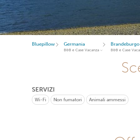
Bluepillow
Germania
Brandeburgo
B&B e Case Vacanza
B&B e Case Vac
Sce
SERVIZI
Wi-Fi
Non fumatori
Animali ammessi