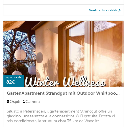
Verifica disponibilità
a partire da
82€
GartenApartment Strandgut mit Outdoor Whirlpool und Garten
·
3
Ospiti
1
Camera
Situato a Petershagen, il gartenapartment Strandgut offre un
giardino, una terrazza e la connessione WiFi gratuita. Dotata di
aria condizionata, la struttura dista 35 km da Wandlitz. ...