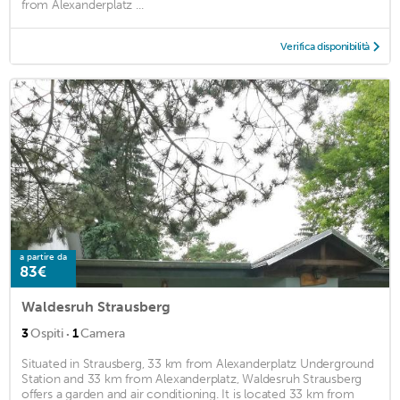
from Alexanderplatz ...
Verifica disponibilità
a partire da
83€
Waldesruh Strausberg
·
3
Ospiti
1
Camera
Situated in Strausberg, 33 km from Alexanderplatz Underground
Station and 33 km from Alexanderplatz, Waldesruh Strausberg
offers a garden and air conditioning. It is located 33 km from