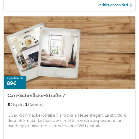
Verifica disponibilità
a partire da
89€
Carl-Schmäcke-Straße 7
·
3
Ospiti
1
Camera
Il Carl-Schmäcke-Straße 7 si trova a Neuenhagen. La struttura
dista 36 km da Bad Saarow e mette a vostra disposizione un
parcheggio privato e la connessione WiFi gratuita. ...