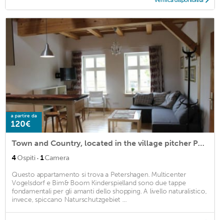
Verifica disponibilità
a partire da
120€
Town and Country, located in the village pitcher Peter Hagen
·
4
Ospiti
1
Camera
Questo appartamento si trova a Petershagen. Multicenter
Vogelsdorf e Bim& Boom Kinderspielland sono due tappe
fondamentali per gli amanti dello shopping. A livello naturalistico,
invece, spiccano Naturschutzgebiet ...