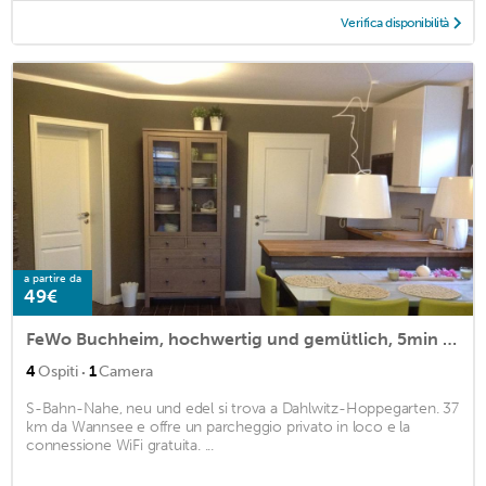
Verifica disponibilità
a partire da
49€
FeWo Buchheim, hochwertig und gemütlich, 5min zur S-Bahn
·
4
Ospiti
1
Camera
S-Bahn-Nahe, neu und edel si trova a Dahlwitz-Hoppegarten. 37
km da Wannsee e offre un parcheggio privato in loco e la
connessione WiFi gratuita. ...