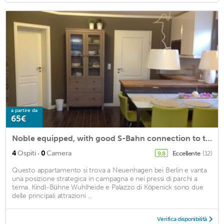
a partire da
65€
Noble equipped, with good S-Bahn connection to the center of Berlin.
·
4
Ospiti
0
Camera
Eccellente
(12)
9,8
Questo appartamento si trova a Neuenhagen bei Berlin e vanta
una posizione strategica in campagna e nei pressi di parchi a
tema. Kindl-Bühne Wuhlheide e Palazzo di Köpenick sono due
delle principali attrazioni ...
Verifica disponibilità