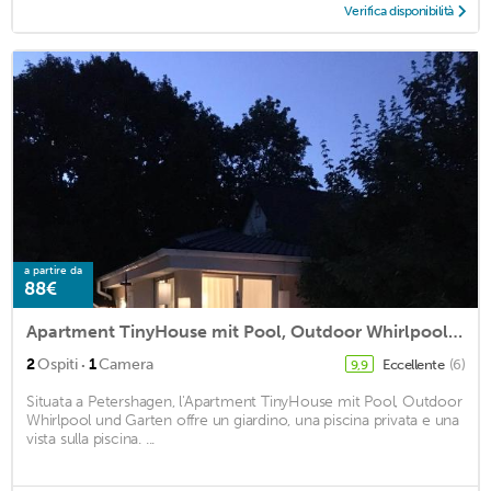
Verifica disponibilità
a partire da
88€
Apartment TinyHouse mit Pool, Outdoor Whirlpool und Garten
·
2
Ospiti
1
Camera
Eccellente
(6)
9,9
Situata a Petershagen, l'Apartment TinyHouse mit Pool, Outdoor
Whirlpool und Garten offre un giardino, una piscina privata e una
vista sulla piscina. ...