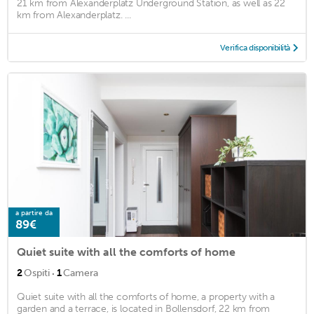
21 km from Alexanderplatz Underground Station, as well as 22
km from Alexanderplatz. ...
Verifica disponibilità
a partire da
89€
Quiet suite with all the comforts of home
·
2
Ospiti
1
Camera
Quiet suite with all the comforts of home, a property with a
garden and a terrace, is located in Bollensdorf, 22 km from