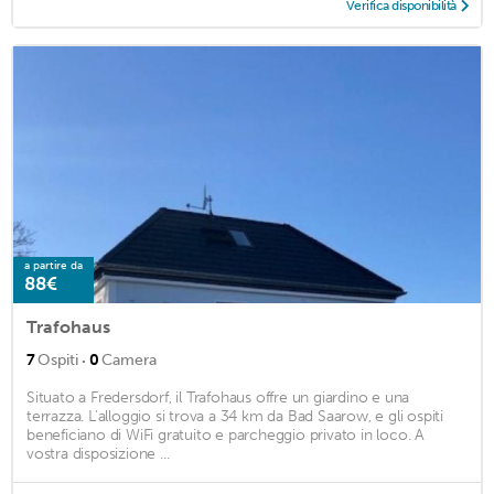
Verifica disponibilità
a partire da
88€
Trafohaus
·
7
Ospiti
0
Camera
Situato a Fredersdorf, il Trafohaus offre un giardino e una
terrazza. L'alloggio si trova a 34 km da Bad Saarow, e gli ospiti
beneficiano di WiFi gratuito e parcheggio privato in loco. A
vostra disposizione ...