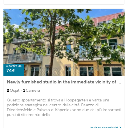
a partire da
74€
Newly furnished studio in the immediate vicinity of the city of Berlin.
·
2
Ospiti
1
Camera
Questo appartamento si trova a Hoppegarten e vanta una
posizione strategica nel centro della città. Palazzo di
Friedrichsfelde e Palazzo di Köpenick sono due dei più importanti
punti di riferimento della ...