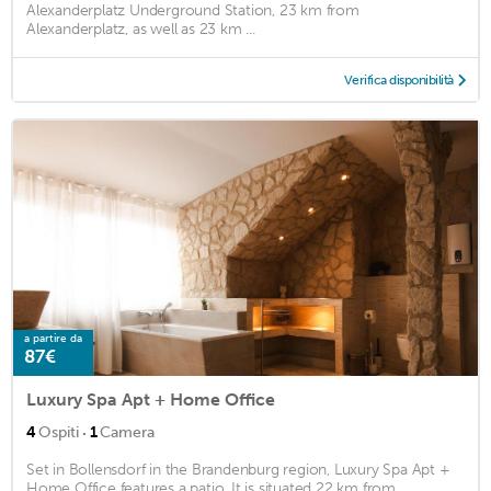
Alexanderplatz Underground Station, 23 km from
Alexanderplatz, as well as 23 km ...
Verifica disponibilità
a partire da
87€
Luxury Spa Apt + Home Office
·
4
Ospiti
1
Camera
Set in Bollensdorf in the Brandenburg region, Luxury Spa Apt +
Home Office features a patio. It is situated 22 km from