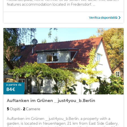
features accommodation located in Fredersdorf. ...
Verifica disponibilità
a partire da
84€
Auftanken im Grünen _ just4you_b.Berlin
·
5
Ospiti
2
Camere
Auftanken im Grünen _ just4you_b.Berlin, a property with a
garden, is located in Neuenhagen, 21 km from East Side Gallery,