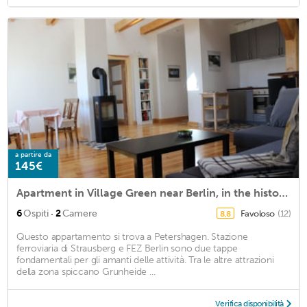
a partire da
145€
Apartment in Village Green near Berlin, in the historic village inn Petershagen
·
6
Ospiti
2
Camere
Favoloso
(12)
8,8
Questo appartamento si trova a Petershagen. Stazione
ferroviaria di Strausberg e FEZ Berlin sono due tappe
fondamentali per gli amanti delle attività. Tra le altre attrazioni
della zona spiccano Grunheide ...
Verifica disponibilità