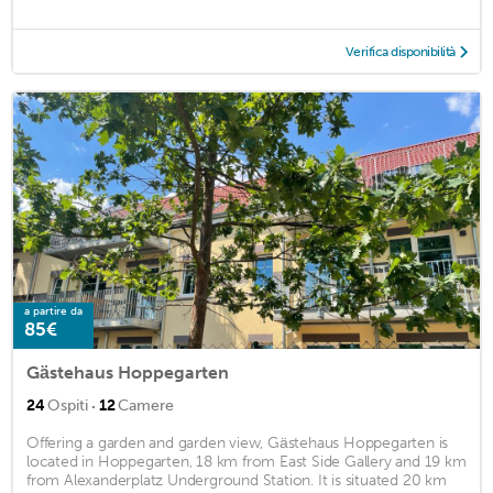
Verifica disponibilità
a partire da
85€
Gästehaus Hoppegarten
·
24
Ospiti
12
Camere
Offering a garden and garden view, Gästehaus Hoppegarten is
located in Hoppegarten, 18 km from East Side Gallery and 19 km
from Alexanderplatz Underground Station. It is situated 20 km