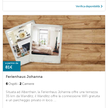
Verifica disponibilità
a partire da
81€
Ferienhaus Johanna
·
6
Ospiti
2
Camere
Situata ad Alberthain, la Ferienhaus Johanna offre una terrazza.
35 km da Wandlitz, il Wandlitz offre la connessione WiFi gratuita
e un parcheggio privato in loco. ...