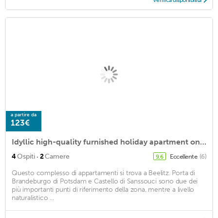
Verifica disponibilità
a partire da
123€
Idyllic high-quality furnished holiday apartment on a farm
·
4
Ospiti
2
Camere
Eccellente
(6)
9,6
Questo complesso di appartamenti si trova a Beelitz. Porta di
Brandeburgo di Potsdam e Castello di Sanssouci sono due dei
più importanti punti di riferimento della zona, mentre a livello
naturalistico ...