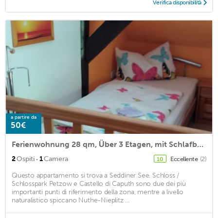
Verifica disponibilità
a partire da
50€
Ferienwohnung 28 qm, Über 3 Etagen, mit Schlafboden, Max. 2 Personen
·
2
Ospiti
1
Camera
Eccellente
(2)
10
Questo appartamento si trova a Seddiner See. Schloss /
Schlosspark Petzow e Castello di Caputh sono due dei più
importanti punti di riferimento della zona, mentre a livello
naturalistico spiccano Nuthe-Nieplitz ...