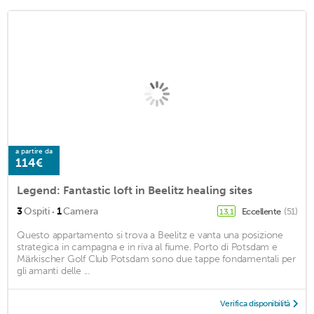
a partire da
114€
Legend: Fantastic loft in Beelitz healing sites
·
3
Ospiti
1
Camera
Eccellente
(51)
13,1
Questo appartamento si trova a Beelitz e vanta una posizione
strategica in campagna e in riva al fiume. Porto di Potsdam e
Märkischer Golf Club Potsdam sono due tappe fondamentali per
gli amanti delle ...
Verifica disponibilità