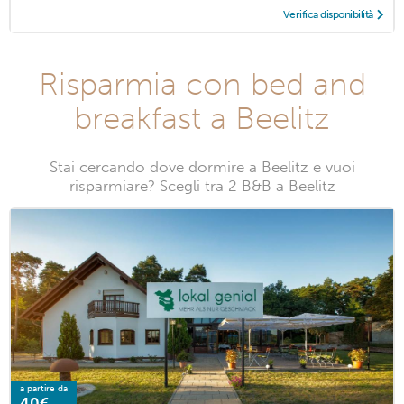
Verifica disponibilità
Risparmia con bed and
breakfast a Beelitz
Stai cercando dove dormire a Beelitz e vuoi
risparmiare? Scegli tra 2 B&B a Beelitz
a partire da
40€