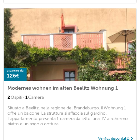
a partire da
126€
Modernes wohnen im alten Beelitz Wohnung 1
·
2
Ospiti
1
Camera
Situato a Beelitz, nella regione del Brandeburgo, il Wohnung 1
offre un balcone. La struttura si affaccia sul giardino.
L'appartamento presenta 1 camera da letto, una TV a schermo
piatto e un angolo cottura. ...
Verifica disponibilità