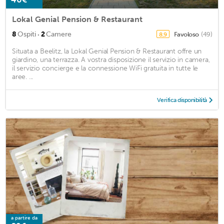
Lokal Genial Pension & Restaurant
·
8
Ospiti
2
Camere
Favoloso
(49)
8,9
Situata a Beelitz, la Lokal Genial Pension & Restaurant offre un
giardino, una terrazza. A vostra disposizione il servizio in camera,
il servizio concierge e la connessione WiFi gratuita in tutte le
aree. ...
Verifica disponibilità
a partire da