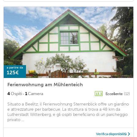
a partire da
125€
Ferienwohnung am Mühlenteich
·
4
Ospiti
1
Camera
Eccellente
(12)
13,3
Situato a Beelitz, il Ferienwohnung Sternenblick offre un giardino
e attrezzature per barbecue. La struttura si trova a 48 km da
Lutherstadt Wittenberg, e gli ospiti beneficiano di un parcheggio
privato ...
Verifica disponibilità