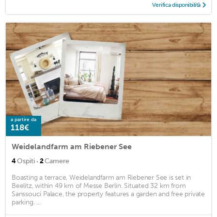
Verifica disponibilità
a partire da
118€
Weidelandfarm am Riebener See
·
4
Ospiti
2
Camere
Boasting a terrace, Weidelandfarm am Riebener See is set in
Beelitz, within 49 km of Messe Berlin. Situated 32 km from
Sanssouci Palace, the property features a garden and free private
parking. ...