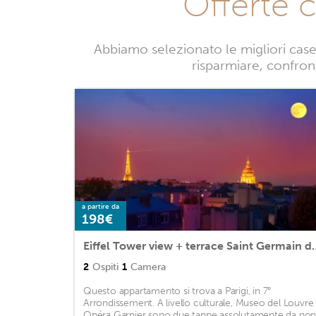
Offerte 
Abbiamo selezionato le migliori case
risparmiare, confront
a partire da
198€
Eiffel Tower view + ter
2
Ospiti
1
Camera
Questo appartamento si trova a Parigi, in 7°
Arrondissement. A livello culturale, Museo del Louvre
Opéra Garnier sono due tappe assolutamente da no