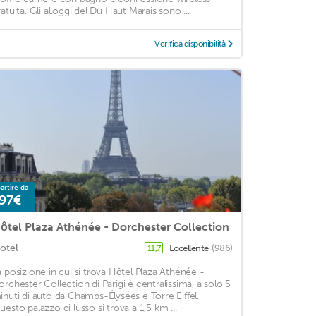
ratuita. Gli alloggi del Du Haut Marais sono ...
Verifica disponibilità
artire da
97€
ôtel Plaza Athénée - Dorchester Collection
otel
Eccellente
(986)
11,7
a posizione in cui si trova Hôtel Plaza Athénée -
orchester Collection di Parigi è centralissima, a solo 5
inuti di auto da Champs-Élysées e Torre Eiffel.
uesto palazzo di lusso si trova a 1,5 km ...