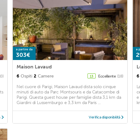
a partire da
a p
303€
2
Maison Lavaud
L
6
Ospiti
2
Camere
6
10)
Eccellente
(18)
13
Nel cuore di Parigi, Maison Lavaud dista solo cinque
L
ts
minuti di auto da Parc Montsouris e da Catacombe di
c
Parigi. Questa guest house per famiglie dista 3,1 km da
e
Giardini di Lussemburgo e 3,3 km da Paris ...
k
à
Verifica disponibilità