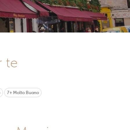
r te
o
7+
Molto Buono