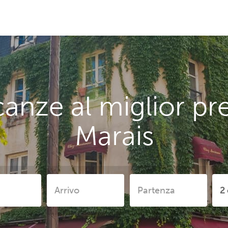
anze al miglior pr
Marais