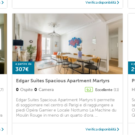
à
Verifica disponibilità
a partire da
a p
307€
2
Edgar Suites Spacious Apartment Martyrs
P
0
Ospite
0
Camera
H
17)
Eccellente
(11)
9,2
Edgar Suites Spacious Apartment Martyrs ti permette
S
di soggiornare nel centro di Parigi e di raggiungere a
sa
piedi Opéra Garnier e Locale Notturno La Machine du
O
va
Moulin Rouge in meno di un quarto d'ora. ...
Q
à
Verifica disponibilità