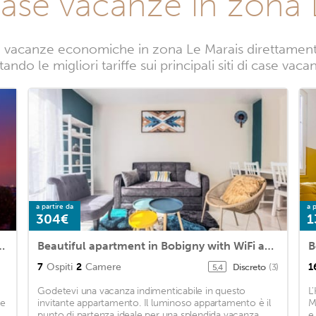
case vacanze in zona 
 vacanze economiche in zona Le Marais direttamente 
ando le migliori tariffe sui principali siti di case vac
a partire da
a p
304€
1
race Saint Germain des Pres
Beautiful apartment in Bobigny with WiFi and 2 Bedrooms
B
7
Ospiti
2
Camere
1
Discreto
(3)
5,4
Godetevi una vacanza indimenticabile in questo
L
 e
invitante appartamento. Il luminoso appartamento è il
M
n
punto di partenza ideale per una splendida vacanza
e