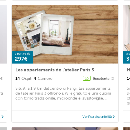
a partire da
a p
297€
3
Les appartements de l'atelier Paris 3
14
Ospiti
4
Camere
1
14)
Eccellente
(2)
10
Situati a 1,9 km dal centro di Parigi, Les appartements
Si
ti
de l'atelier Paris 3 offrono il WiFi gratuito e una cucina
l
con forno tradizionale, microonde e lavastoviglie. ...
o
gr
à
Verifica disponibilità