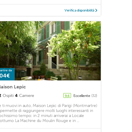
Verifica disponibilità
artire da
04€
aison Lepic
2
Ospiti
4
Camere
Eccellente
(32)
9,6
e ti muovi in auto, Maison Lepic di Parigi (Montmartre)
i permette di raggiungere molti luoghi interessanti in
ochissimo tempo: in 2 minuti arriverai a Locale
otturno La Machine du Moulin Rouge e in ...