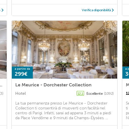
à
Verifica disponibilità
a partire da
a p
299€
3
n Paris with WiFi and 1 Bedrooms
Le Meurice - Dorchester Collection
M
Hotel
1
(3)
Eccellente
(1092)
12,1
La tua permanenza presso Le Meurice - Dorchester
S
Collection ti consentirà di muoverti con facilità nel
t
centro di Parigi. Infatti, sarai ad appena 3 minuti a piedi
p
da Place Vendôme e 9 minuti da Champs-Élysées. ...
N