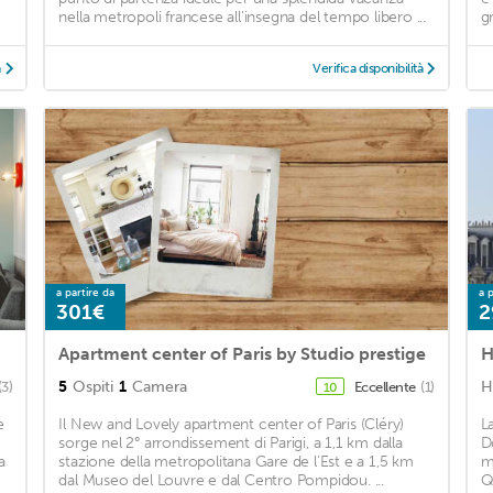
nella metropoli francese all'insegna del tempo libero ...
g
à
Verifica disponibilità
a partire da
a p
301€
2
Apartment center of Paris by Studio prestige
H
5
Ospiti
1
Camera
H
(3)
Eccellente
(1)
10
e
Il New and Lovely apartment center of Paris (Cléry)
L
sorge nel 2° arrondissement di Parigi, a 1,1 km dalla
D
a
stazione della metropolitana Gare de l'Est e a 1,5 km
m
dal Museo del Louvre e dal Centro Pompidou. ...
Q