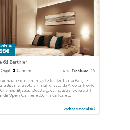
artire da
98€
e 61 Berthier
Ospiti
2
Camere
Eccellente
(48)
12,8
a posizione in cui si trova Le 61 Berthier di Parigi è
entralissima, a solo 5 minuti di auto da Arco di Trionfo
 Champs-Élysées. Questa guest house si trova a 3,4
m da Opéra Garnier e 3,6 km da Torre ...
Verifica disponibilità