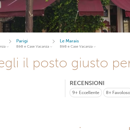
Parigi
Le Marais
anza
B&B e Case Vacanza
B&B e Case Vacanza
gli il posto giusto pe
RECENSIONI
9+
Eccellente
8+
Favolos