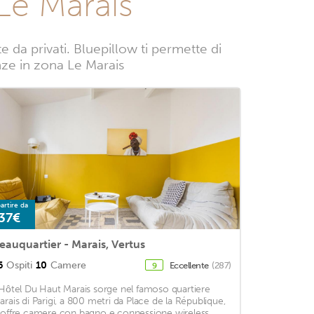
Le Marais
da privati. Bluepillow ti permette di
anze in zona Le Marais
artire da
37€
eauquartier - Marais, Vertus
6
Ospiti
10
Camere
Eccellente
(287)
9
'Hôtel Du Haut Marais sorge nel famoso quartiere
arais di Parigi, a 800 metri da Place de la République,
 offre camere con bagno e connessione wireless