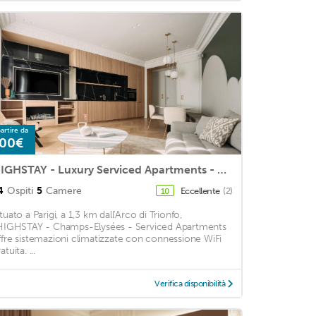
artire da
00€
HIGHSTAY - Luxury Serviced Apartments - Champs-Elysées
4
Ospiti
5
Camere
Eccellente
(2)
10
tuato a Parigi, a 1,3 km dall'Arco di Trionfo,
'HIGHSTAY - Champs-Elysées - Serviced Apartments
ffre sistemazioni climatizzate con connessione WiFi
atuita. ...
Verifica disponibilità