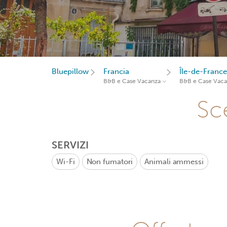
Bluepillow
Francia
Île-de-France
B&B e Case Vacanza
B&B e Case Vac
Sce
SERVIZI
Wi-Fi
Non fumatori
Animali ammessi