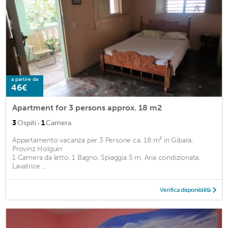
a partire da
46€
Apartment for 3 persons approx. 18 m2
·
3
Ospiti
1
Camera
Appartamento vacanza per 3 Persone ca. 18 m² in Gibara,
Provinz Holguín
1 Camera da letto, 1 Bagno, Spiaggia 5 m, Aria condizionata,
Lavatrice ...
Verifica disponibilità